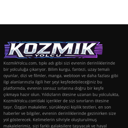
KozmikYolcu.com, tıpkı adı gibi sizi evrenin derinliklerinde
bir yolculuğa çıkarıyor. Bilim kurgu, fantezi, uzay temalı
oyunlar, dizi ve filmler, manga, webtoon ve daha fazlası gibi
ilgi alanlarınızla ilgili her şeyi keşfedebileceğiniz bu
platformda, evrenin sonsuz sırlarına doğru bir keşfe
çıkmaya hazır olun. Yıldızların ötesine uzanan bu yolculukta,
KozmikYolcu.com’daki içerikler de sizi sınırların ötesine
taşır. Özgün makaleler, sürükleyici kişilik testleri, en son
haberler ve bilgiler, evrenin derinliklerinde gezinirken size
yol gösterecek. Kelimelerin sihriyle oluşturulmuş
makalelerimiz, sizi farklı galaksilere taşıyacak ve hayal