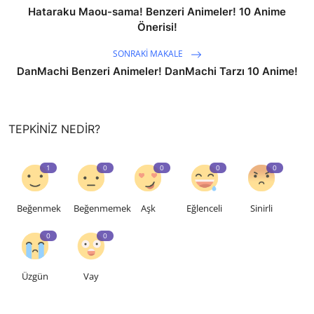
Hataraku Maou-sama! Benzeri Animeler! 10 Anime
Önerisi!
SONRAKI MAKALE
DanMachi Benzeri Animeler! DanMachi Tarzı 10 Anime!
TEPKINIZ NEDIR?
1
0
0
0
0
Beğenmek
Beğenmemek
Aşk
Eğlenceli
Sinirli
0
0
Üzgün
Vay