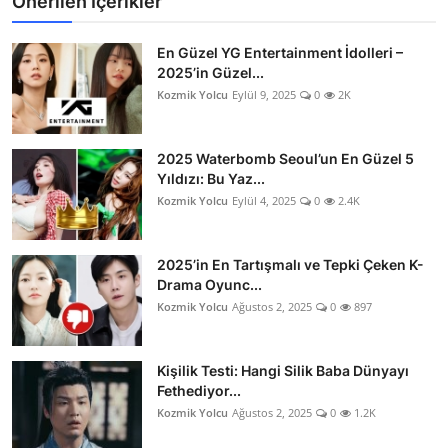
Önerilen İçerikler
En Güzel YG Entertainment İdolleri –
2025’in Güzel...
Kozmik Yolcu
Eylül 9, 2025
0
2K
2025 Waterbomb Seoul’un En Güzel 5
Yıldızı: Bu Yaz...
Kozmik Yolcu
Eylül 4, 2025
0
2.4K
2025’in En Tartışmalı ve Tepki Çeken K-
Drama Oyunc...
Kozmik Yolcu
Ağustos 2, 2025
0
897
Kişilik Testi: Hangi Silik Baba Dünyayı
Fethediyor...
Kozmik Yolcu
Ağustos 2, 2025
0
1.2K