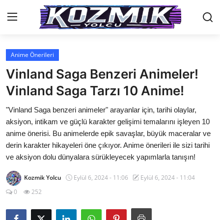
Anime Önerileri
Anasayfa
Vinland Saga Benzeri Animeler!
İletişim
Vinland Saga Tarzı 10 Anime!
Genel
"Vinland Saga benzeri animeler" arayanlar için, tarihi olaylar,
aksiyon, intikam ve güçlü karakter gelişimi temalarını işleyen 10
Anime Önerileri
anime önerisi. Bu animelerde epik savaşlar, büyük maceralar ve
derin karakter hikayeleri öne çıkıyor. Anime önerileri ile sizi tarihi
Kore Dünyası
ve aksiyon dolu dünyalara sürükleyecek yapımlarla tanışın!
Anime Karakterleri
Kozmik Yolcu
Eylül 6, 2024 - 11:06
Eylül 6, 2024 - 11:04
Anime
0
252
Dizi & Film