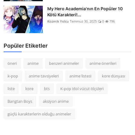
My Hero Academia'nın En Popüler 10
Kötü Karakteri!...
Kozmik Yolcu
Temmuz 30, 2025
0
796
Popüler Etiketler
öneri
anime
benzeri animeler
anime önerileri
k-pop
anime tavsiyeleri
anime listesi
kore dünyası
liste
kore
bts
K-pop idol vücut ölçüleri
Bangtan Boys
aksiyon anime
güçlü karakterlerin olduğu animeler