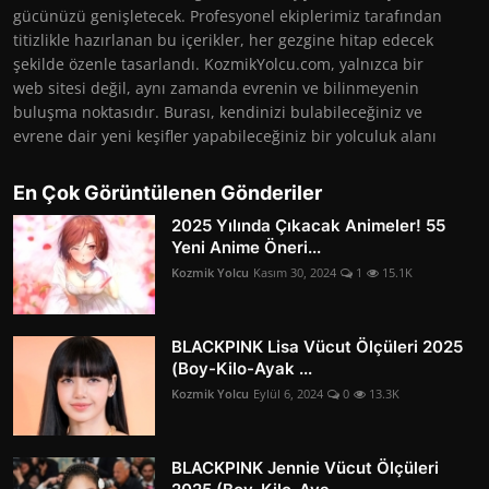
gücünüzü genişletecek. Profesyonel ekiplerimiz tarafından
titizlikle hazırlanan bu içerikler, her gezgine hitap edecek
şekilde özenle tasarlandı. KozmikYolcu.com, yalnızca bir
web sitesi değil, aynı zamanda evrenin ve bilinmeyenin
buluşma noktasıdır. Burası, kendinizi bulabileceğiniz ve
evrene dair yeni keşifler yapabileceğiniz bir yolculuk alanı
En Çok Görüntülenen Gönderiler
2025 Yılında Çıkacak Animeler! 55
Yeni Anime Öneri...
Kozmik Yolcu
Kasım 30, 2024
1
15.1K
BLACKPINK Lisa Vücut Ölçüleri 2025
(Boy-Kilo-Ayak ...
Kozmik Yolcu
Eylül 6, 2024
0
13.3K
BLACKPINK Jennie Vücut Ölçüleri