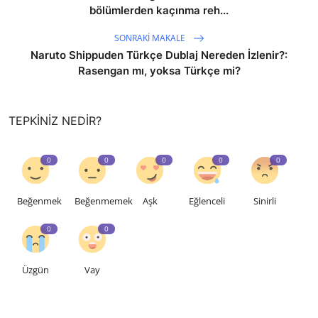
bölümlerden kaçınma reh...
SONRAKI MAKALE
Naruto Shippuden Türkçe Dublaj Nereden İzlenir?:
Rasengan mı, yoksa Türkçe mi?
TEPKINIZ NEDIR?
0
0
0
0
0
Beğenmek
Beğenmemek
Aşk
Eğlenceli
Sinirli
0
0
Üzgün
Vay