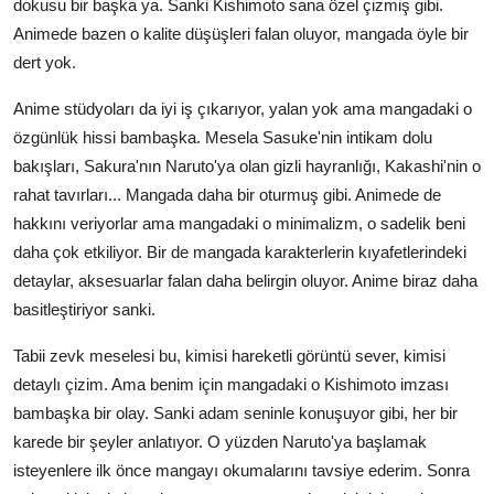
dokusu bir başka ya. Sanki Kishimoto sana özel çizmiş gibi.
Animede bazen o kalite düşüşleri falan oluyor, mangada öyle bir
dert yok.
Anime stüdyoları da iyi iş çıkarıyor, yalan yok ama mangadaki o
özgünlük hissi bambaşka. Mesela Sasuke'nin intikam dolu
bakışları, Sakura'nın Naruto'ya olan gizli hayranlığı, Kakashi'nin o
rahat tavırları... Mangada daha bir oturmuş gibi. Animede de
hakkını veriyorlar ama mangadaki o minimalizm, o sadelik beni
daha çok etkiliyor. Bir de mangada karakterlerin kıyafetlerindeki
detaylar, aksesuarlar falan daha belirgin oluyor. Anime biraz daha
basitleştiriyor sanki.
Tabii zevk meselesi bu, kimisi hareketli görüntü sever, kimisi
detaylı çizim. Ama benim için mangadaki o Kishimoto imzası
bambaşka bir olay. Sanki adam seninle konuşuyor gibi, her bir
karede bir şeyler anlatıyor. O yüzden Naruto'ya başlamak
isteyenlere ilk önce mangayı okumalarını tavsiye ederim. Sonra