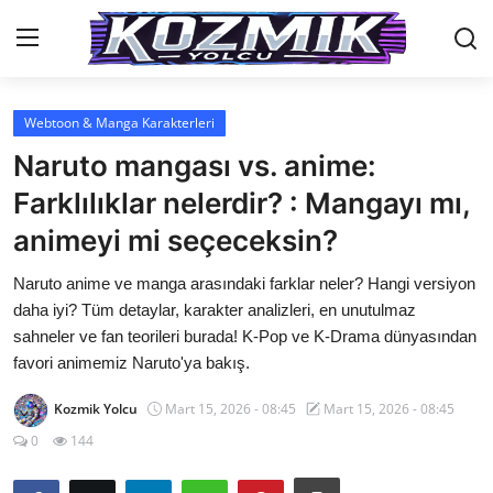
Webtoon & Manga Karakterleri
Anasayfa
Naruto mangası vs. anime:
İletişim
Farklılıklar nelerdir? : Mangayı mı,
animeyi mi seçeceksin?
Genel
Naruto anime ve manga arasındaki farklar neler? Hangi versiyon
Anime Önerileri
daha iyi? Tüm detaylar, karakter analizleri, en unutulmaz
Kore Dünyası
sahneler ve fan teorileri burada! K-Pop ve K-Drama dünyasından
favori animemiz Naruto'ya bakış.
Anime Karakterleri
Kozmik Yolcu
Mart 15, 2026 - 08:45
Mart 15, 2026 - 08:45
Anime
0
144
Dizi & Film