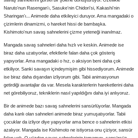
Naruto'nun Rasengan'ı, Sasuke'nin Chidori'si, Kakashi'nin
Sharingan'ı... Animede daha etkileyici duruyor. Ama mangadaki o
çizimlerin dinamizmi, o hareket hissi de bambaşka.
Kishimoto'nun savaş sahnelerini çizme yeteneği inanılmaz.
Mangada savaş sahneleri daha hızlı ve keskin. Animede ise
biraz daha uzatıyorlar, efektlerle falan daha çok gösteriş
yapıyorlar. Ama mangadaki o hız, o aksiyon beni daha çok
etkiliyor. Sanki savaşın içindeymişim gibi hissediyorum. Animede
ise biraz daha dışarıdan izliyorum gibi. Tabii animasyonun
getirdiği avantajlar da var. Mesela karakterlerin hareketlerini daha
net görebiliyoruz, tekniklerin nasıl yapıldığını daha iyi anlıyoruz.
Bir de animede bazı savaş sahnelerini sansürlüyorlar. Mangada
daha kanlı olan sahneleri animede biraz yumuşatıyorlar. Tabii
çocuklar da izliyor diye yapıyorlar ama bence o sahnelerin etkisi
azalıyor. Mangada ise Kishimoto ne istiyorsa onu çiziyor, sansür
falan yok. O yüzden savaş sahnelerinin tamamını, sansürsüz