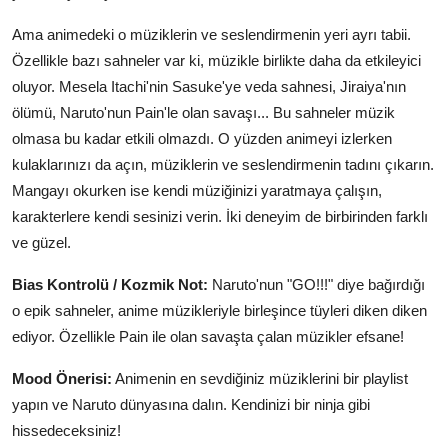
Ama animedeki o müziklerin ve seslendirmenin yeri ayrı tabii.
Özellikle bazı sahneler var ki, müzikle birlikte daha da etkileyici
oluyor. Mesela Itachi'nin Sasuke'ye veda sahnesi, Jiraiya'nın
ölümü, Naruto'nun Pain'le olan savaşı... Bu sahneler müzik
olmasa bu kadar etkili olmazdı. O yüzden animeyi izlerken
kulaklarınızı da açın, müziklerin ve seslendirmenin tadını çıkarın.
Mangayı okurken ise kendi müziğinizi yaratmaya çalışın,
karakterlere kendi sesinizi verin. İki deneyim de birbirinden farklı
ve güzel.
Bias Kontrolü / Kozmik Not:
Naruto'nun "GO!!!" diye bağırdığı
o epik sahneler, anime müzikleriyle birleşince tüyleri diken diken
ediyor. Özellikle Pain ile olan savaşta çalan müzikler efsane!
Mood Önerisi:
Animenin en sevdiğiniz müziklerini bir playlist
yapın ve Naruto dünyasına dalın. Kendinizi bir ninja gibi
hissedeceksiniz!