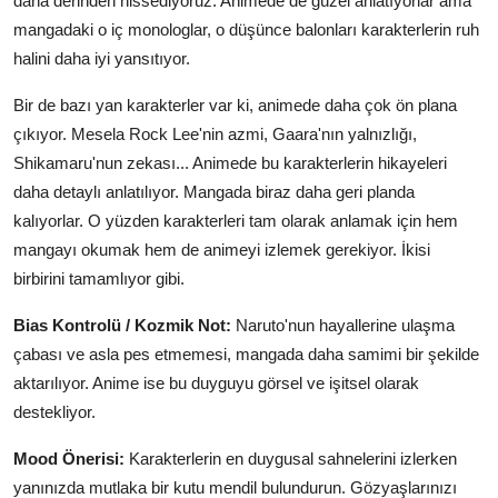
daha derinden hissediyoruz. Animede de güzel anlatıyorlar ama
mangadaki o iç monologlar, o düşünce balonları karakterlerin ruh
halini daha iyi yansıtıyor.
Bir de bazı yan karakterler var ki, animede daha çok ön plana
çıkıyor. Mesela Rock Lee'nin azmi, Gaara'nın yalnızlığı,
Shikamaru'nun zekası... Animede bu karakterlerin hikayeleri
daha detaylı anlatılıyor. Mangada biraz daha geri planda
kalıyorlar. O yüzden karakterleri tam olarak anlamak için hem
mangayı okumak hem de animeyi izlemek gerekiyor. İkisi
birbirini tamamlıyor gibi.
Bias Kontrolü / Kozmik Not:
Naruto'nun hayallerine ulaşma
çabası ve asla pes etmemesi, mangada daha samimi bir şekilde
aktarılıyor. Anime ise bu duyguyu görsel ve işitsel olarak
destekliyor.
Mood Önerisi:
Karakterlerin en duygusal sahnelerini izlerken
yanınızda mutlaka bir kutu mendil bulundurun. Gözyaşlarınızı