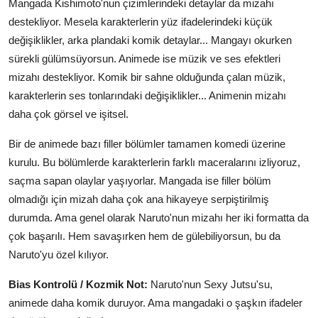
Mangada Kishimoto'nun çizimlerindeki detaylar da mizahı
destekliyor. Mesela karakterlerin yüz ifadelerindeki küçük
değişiklikler, arka plandaki komik detaylar... Mangayı okurken
sürekli gülümsüyorsun. Animede ise müzik ve ses efektleri
mizahı destekliyor. Komik bir sahne olduğunda çalan müzik,
karakterlerin ses tonlarındaki değişiklikler... Animenin mizahı
daha çok görsel ve işitsel.
Bir de animede bazı filler bölümler tamamen komedi üzerine
kurulu. Bu bölümlerde karakterlerin farklı maceralarını izliyoruz,
saçma sapan olaylar yaşıyorlar. Mangada ise filler bölüm
olmadığı için mizah daha çok ana hikayeye serpiştirilmiş
durumda. Ama genel olarak Naruto'nun mizahı her iki formatta da
çok başarılı. Hem savaşırken hem de gülebiliyorsun, bu da
Naruto'yu özel kılıyor.
Bias Kontrolü / Kozmik Not:
Naruto'nun Sexy Jutsu'su,
animede daha komik duruyor. Ama mangadaki o şaşkın ifadeler