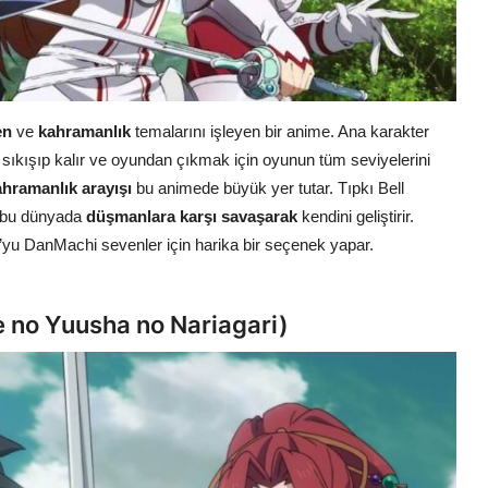
en
ve
kahramanlık
temalarını işleyen bir anime. Ana karakter
ıkışıp kalır ve oyundan çıkmak için oyunun tüm seviyelerini
ahramanlık arayışı
bu animede büyük yer tutar. Tıpkı Bell
a bu dünyada
düşmanlara karşı savaşarak
kendini geliştirir.
yu DanMachi sevenler için harika bir seçenek yapar.
te no Yuusha no Nariagari)