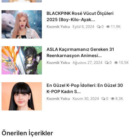
BLACKPINK Rosé Vücut Ölçüleri
2025 (Boy-Kilo-Ayak...
Kozmik Yolcu
Eylül 6, 2024
0
11.9K
ASLA Kaçırmamanız Gereken 31
Reenkarnasyon Animesi...
Kozmik Yolcu
Ağustos 27, 2024
0
10.5K
En Güzel K-Pop İdolleri: En Güzel 30
K-POP Kadın S...
Kozmik Yolcu
Kasım 30, 2024
0
8.3K
Önerilen İçerikler