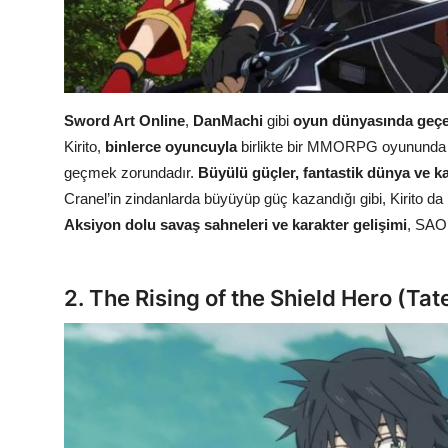
Sword Art Online
,
DanMachi
gibi
oyun dünyasında geç
Kirito,
binlerce oyuncuyla
birlikte bir MMORPG oyununda s
geçmek zorundadır.
Büyülü güçler, fantastik dünya ve k
Cranel’in zindanlarda büyüyüp güç kazandığı gibi, Kirito d
Aksiyon dolu savaş sahneleri ve karakter gelişimi
, SAO’
2. The Rising of the Shield Hero (Ta