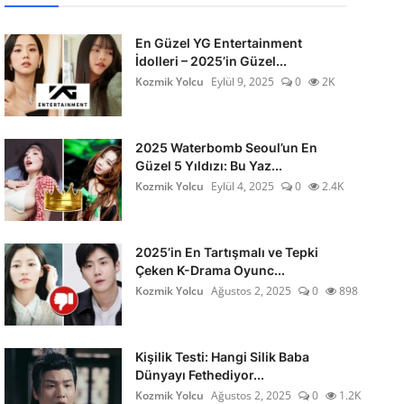
En Güzel YG Entertainment
İdolleri – 2025’in Güzel...
Kozmik Yolcu
Eylül 9, 2025
0
2K
2025 Waterbomb Seoul’un En
Güzel 5 Yıldızı: Bu Yaz...
Kozmik Yolcu
Eylül 4, 2025
0
2.4K
2025’in En Tartışmalı ve Tepki
Çeken K-Drama Oyunc...
Kozmik Yolcu
Ağustos 2, 2025
0
898
Kişilik Testi: Hangi Silik Baba
Dünyayı Fethediyor...
Kozmik Yolcu
Ağustos 2, 2025
0
1.2K