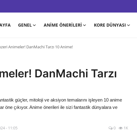
AYFA
GENEL
ANIME ÖNERILERI
KORE DÜNYASI
eri Animeler! DanMachi Tarzı 10 Anime!
meler! DanMachi Tarzı
ntastik güçler, mitoloji ve aksiyon temalarını işleyen 10 anime
 öne çıkıyor. Anime önerileri ile sizi fantastik dünyalara ve
024 - 11:05
0
1K