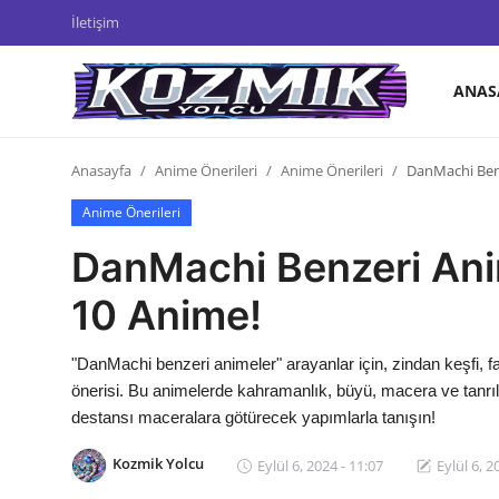
İletişim
ANAS
Anasayfa
Anasayfa
Anime Önerileri
Anime Önerileri
DanMachi Benz
İletişim
Anime Önerileri
Genel
DanMachi Benzeri Ani
Anime Önerileri
10 Anime!
Kore Dünyası
"DanMachi benzeri animeler" arayanlar için, zindan keşfi, fa
Anime Karakterleri
önerisi. Bu animelerde kahramanlık, büyü, macera ve tanrılar
destansı maceralara götürecek yapımlarla tanışın!
Anime
Kozmik Yolcu
Eylül 6, 2024 - 11:07
Eylül 6, 2
Dizi & Film