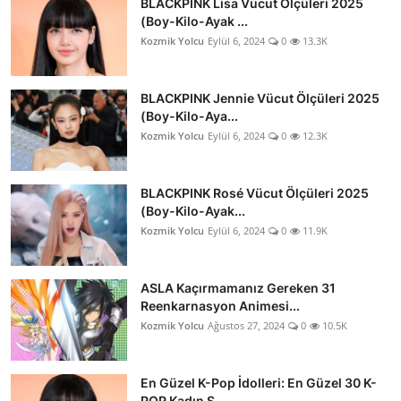
BLACKPINK Lisa Vücut Ölçüleri 2025
(Boy-Kilo-Ayak ...
Kozmik Yolcu
Eylül 6, 2024
0
13.3K
BLACKPINK Jennie Vücut Ölçüleri 2025
(Boy-Kilo-Aya...
Kozmik Yolcu
Eylül 6, 2024
0
12.3K
BLACKPINK Rosé Vücut Ölçüleri 2025
(Boy-Kilo-Ayak...
Kozmik Yolcu
Eylül 6, 2024
0
11.9K
ASLA Kaçırmamanız Gereken 31
Reenkarnasyon Animesi...
Kozmik Yolcu
Ağustos 27, 2024
0
10.5K
En Güzel K-Pop İdolleri: En Güzel 30 K-
POP Kadın S...