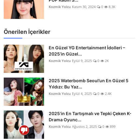
Kozmik Yolcu
Kasım 30, 2024
0
8.3K
Önerilen İçerikler
En Güzel YG Entertainment İdolleri –
2025’in Güzel...
Kozmik Yolcu
Eylül 9, 2025
0
2K
2025 Waterbomb Seoul’un En Güzel 5
Yıldızı: Bu Yaz...
Kozmik Yolcu
Eylül 4, 2025
0
2.4K
2025’in En Tartışmalı ve Tepki Çeken K-
Drama Oyunc...
Kozmik Yolcu
Ağustos 2, 2025
0
899