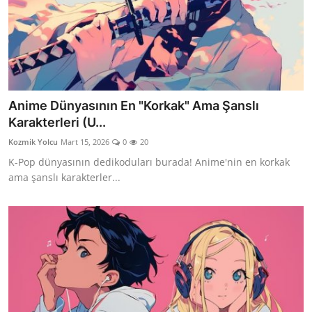
Anime Dünyasının En "Korkak" Ama Şanslı
Karakterleri (U...
Kozmik Yolcu
Mart 15, 2026
0
20
K-Pop dünyasının dedikoduları burada! Anime'nin en korkak
ama şanslı karakterler...