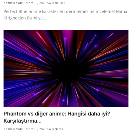
Kozmik Yolcu
Mart 15, 2026
0
109
Perfect Blue anime karakterleri derinlemesine inceleme! Mima
Kirigoe'den Rumi'ye...
Phantom vs diğer anime: Hangisi daha iyi?
Karşılaştırma...
Kozmik Yolcu
Mart 15, 2026
0
93