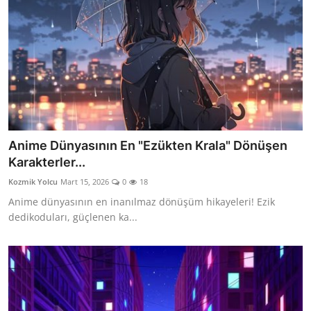
Anime Dünyasının En "Ezükten Krala" Dönüşen
Karakterler...
Kozmik Yolcu
Mart 15, 2026
0
18
Anime dünyasının en inanılmaz dönüşüm hikayeleri! Ezik
dedikoduları, güçlenen ka...