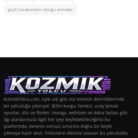
güçlü karakterlerin olduğu animeler
KozmikYolcu.com, tıpkı adı gibi sizi evrenin derinliklerinde
bir yolculuğa çıkarıyor. Bilim kurgu, fantezi, uzay temalı
oyunlar, dizi ve filmler, manga, webtoon ve daha fazlası gibi
ilgi alanlarınızla ilgili her şeyi keşfedebileceğiniz bu
platformda, evrenin sonsuz sırlarına doğru bir keşfe
çıkmaya hazır olun. Yıldızların ötesine uzanan bu yolculukta,