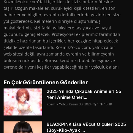
KozmikYolcu.com’daki içerikler de sizi sınırların ötesine
taşır. Özgün makaleler, sürükleyici kişilik testleri, en son
haberler ve bilgiler, evrenin derinliklerinde gezinirken size
yol gösterecek. Kelimelerin sihriyle oluşturulmuş
makalelerimiz, sizi farklı galaksilere taşıyacak ve hayal
gücünüzü genişletecek. Profesyonel ekiplerimiz tarafından
titizlikle hazırlanan bu içerikler, her gezgine hitap edecek
şekilde özenle tasarlandı. KozmikYolcu.com, yalnızca bir
web sitesi değil, aynı zamanda evrenin ve bilinmeyenin
buluşma noktasıdır. Burası, kendinizi bulabileceğiniz ve
evrene dair yeni keşifler yapabileceğiniz bir yolculuk alanı
En Çok Görüntülenen Gönderiler
2025 Yılında Çıkacak Animeler! 55
Yeni Anime Öneri...
Kozmik Yolcu
Kasım 30, 2024
1
15.1K
BLACKPINK Lisa Vücut Ölçüleri 2025
(Boy-Kilo-Ayak ...