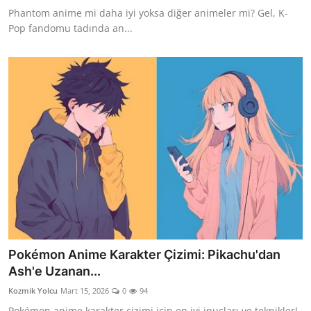
Phantom anime mi daha iyi yoksa diğer animeler mi? Gel, K-
Pop fandomu tadında an...
Pokémon Anime Karakter Çizimi: Pikachu'dan
Ash'e Uzanan...
Kozmik Yolcu
Mart 15, 2026
0
94
Pokémon anime karakter çizimi için en iyi ipuçları ve teknikler!