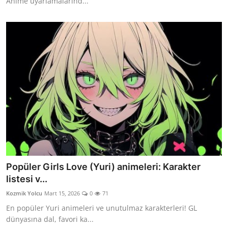
Anime uyarlamalarınd...
Popüler Girls Love (Yuri) animeleri: Karakter
listesi v...
Kozmik Yolcu
Mart 15, 2026
0
71
En popüler Yuri animeleri ve unutulmaz karakterleri! GL
dünyasına dal, favori ka...