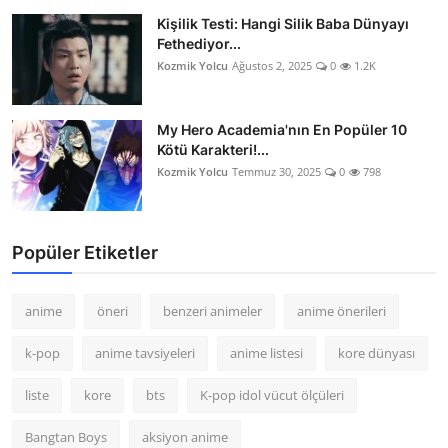
Kişilik Testi: Hangi Silik Baba Dünyayı
Fethediyor...
Kozmik Yolcu
Ağustos 2, 2025
0
1.2K
My Hero Academia'nın En Popüler 10
Kötü Karakteri!...
Kozmik Yolcu
Temmuz 30, 2025
0
798
Popüler Etiketler
anime
öneri
benzeri animeler
anime önerileri
k-pop
anime tavsiyeleri
anime listesi
kore dünyası
liste
kore
bts
K-pop idol vücut ölçüleri
Bangtan Boys
aksiyon anime