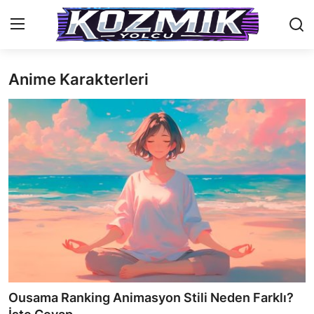
Anime Karakterleri
Anasayfa
Genel
İletişim
Anime Önerileri
Kore Dünyası
Anime Karakterleri
Anime
Ousama Ranking Animasyon Stili Neden Farklı?
Dizi & Film