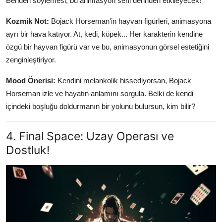
Benden söylemesi, bu animasyon seni derinden etkileyecek!
Kozmik Not:
Bojack Horseman'in hayvan figürleri, animasyona
ayrı bir hava katıyor. At, kedi, köpek... Her karakterin kendine
özgü bir hayvan figürü var ve bu, animasyonun görsel estetiğini
zenginleştiriyor.
Mood Önerisi:
Kendini melankolik hissediyorsan, Bojack
Horseman izle ve hayatın anlamını sorgula. Belki de kendi
içindeki boşluğu doldurmanın bir yolunu bulursun, kim bilir?
4. Final Space: Uzay Operası ve
Dostluk!