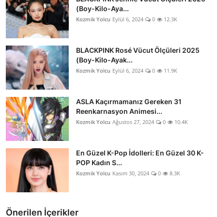
(Boy-Kilo-Aya...
Kozmik Yolcu
Eylül 6, 2024
0
12.3K
BLACKPINK Rosé Vücut Ölçüleri 2025
(Boy-Kilo-Ayak...
Kozmik Yolcu
Eylül 6, 2024
0
11.9K
ASLA Kaçırmamanız Gereken 31
Reenkarnasyon Animesi...
Kozmik Yolcu
Ağustos 27, 2024
0
10.4K
En Güzel K-Pop İdolleri: En Güzel 30 K-
POP Kadın S...
Kozmik Yolcu
Kasım 30, 2024
0
8.3K
Önerilen İçerikler