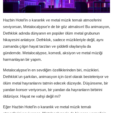
Hazbin Hotel'in o karanlık ve metal müzik temalı atmosferini
seviyorsan, Metalocalypse'e de bir göz atmalısın! Bu animasyon,
Dethklok adında dünyanın en popüler ölüm metal grubunun
hikayesini anlatıyor. Dethklok, sadece müzikleriyle değil, aynı
zamanda çılgın hayat tarzları ve şiddetli olaylarıyla da
gündemde. Metalocalypse, komedi, aksiyon ve metal müziği
harmanlayan bir yapım.
Metalocalypse'in en sevdiğim özelliklerinden biri, müzikleri.
Dethklok'un şarkıları, animasyon için özel olarak besteleniyor ve
ölüm metal hayranlarını tatmin edecek düzeyde. Düşünsene, bir
yandan konser veriyorsun, bir yandan da hayranların birbirini
öldürüyor. Hayat ne vahşi değil mi?
Eğer Hazbin Hotel'in o karanlık ve metal müzik temalı