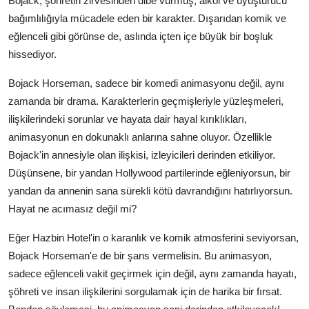
Bojack, şöhretin zirvesinden dibe vurmuş, alkol ve uyuşturucu
bağımlılığıyla mücadele eden bir karakter. Dışarıdan komik ve
eğlenceli gibi görünse de, aslında içten içe büyük bir boşluk
hissediyor.
Bojack Horseman, sadece bir komedi animasyonu değil, aynı
zamanda bir drama. Karakterlerin geçmişleriyle yüzleşmeleri,
ilişkilerindeki sorunlar ve hayata dair hayal kırıklıkları,
animasyonun en dokunaklı anlarına sahne oluyor. Özellikle
Bojack'in annesiyle olan ilişkisi, izleyicileri derinden etkiliyor.
Düşünsene, bir yandan Hollywood partilerinde eğleniyorsun, bir
yandan da annenin sana sürekli kötü davrandığını hatırlıyorsun.
Hayat ne acımasız değil mi?
Eğer Hazbin Hotel'in o karanlık ve komik atmosferini seviyorsan,
Bojack Horseman'e de bir şans vermelisin. Bu animasyon,
sadece eğlenceli vakit geçirmek için değil, aynı zamanda hayatı,
şöhreti ve insan ilişkilerini sorgulamak için de harika bir fırsat.