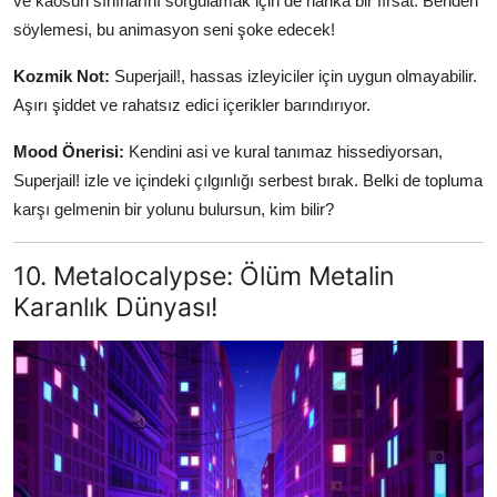
ve kaosun sınırlarını sorgulamak için de harika bir fırsat. Benden
söylemesi, bu animasyon seni şoke edecek!
Kozmik Not:
Superjail!, hassas izleyiciler için uygun olmayabilir.
Aşırı şiddet ve rahatsız edici içerikler barındırıyor.
Mood Önerisi:
Kendini asi ve kural tanımaz hissediyorsan,
Superjail! izle ve içindeki çılgınlığı serbest bırak. Belki de topluma
karşı gelmenin bir yolunu bulursun, kim bilir?
10. Metalocalypse: Ölüm Metalin
Karanlık Dünyası!