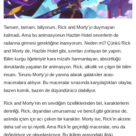
Tamam, tamam, biliyorum, Rick and Morty'yi duymayan
kalmadı. Ama bu animasyonun Hazbin Hotel severlerin de
radarına girmesi gerektiğine inanıyorum. Neden mi? Çünkü Rick
and Morty de, Hazbin Hotel gibi, sınırları zorlayan bir yapım.
Bilim kurgu öğeleriyle kara mizahı harmanlayan, absürtlüğü
doruklarda yaşatan bir animasyon. Rick, alkolik ve çılgın bir bilim
insanı. Torunu Morty'yi de yanına alarak galaksiler arası
maceralara atılıyor. Bu maceralar sırasında karşılaştıkları olaylar,
bazen komik, bazen de düşündürücü olabiliyor.
Rick and Morty'nin en sevdiğim özelliklerinden biri, karakterlerin
derinliği. Rick, dışarıdan umursamaz ve bencil gibi görünse de,
aslında içten içe acı çeken bir karakter. Morty ise, Rick'in aksine
daha saf ve iyi niyetli. Ama Rick'le geçirdiği maceralar, onu da
değiştiriyor ve olgunlaştırıyor. Bu ikilinin arasındaki ilişki,