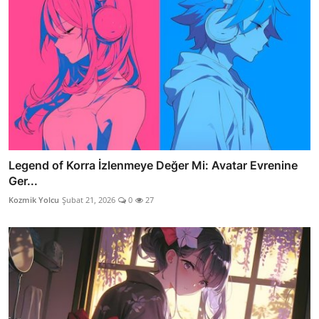
Legend of Korra İzlenmeye Değer Mi: Avatar Evrenine
Ger...
Kozmik Yolcu
Şubat 21, 2026
0
27