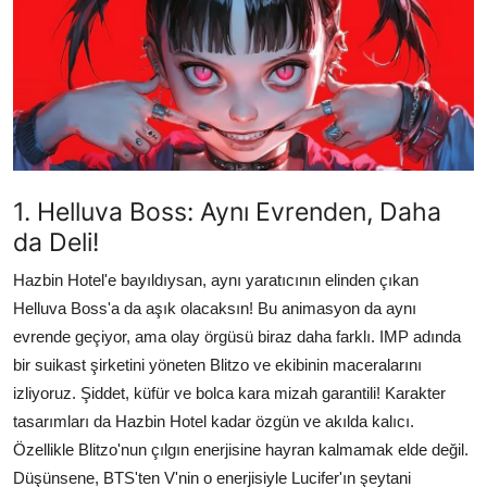
Testler
1. Helluva Boss: Aynı Evrenden, Daha
da Deli!
Hazbin Hotel'e bayıldıysan, aynı yaratıcının elinden çıkan
Helluva Boss'a da aşık olacaksın! Bu animasyon da aynı
evrende geçiyor, ama olay örgüsü biraz daha farklı. IMP adında
bir suikast şirketini yöneten Blitzo ve ekibinin maceralarını
izliyoruz. Şiddet, küfür ve bolca kara mizah garantili! Karakter
tasarımları da Hazbin Hotel kadar özgün ve akılda kalıcı.
Özellikle Blitzo'nun çılgın enerjisine hayran kalmamak elde değil.
Düşünsene, BTS'ten V'nin o enerjisiyle Lucifer'ın şeytani