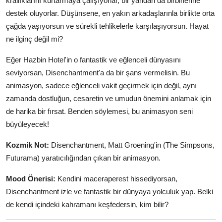
krallıklarını kurtarmaya çalışıyorlar, bir yandan da birbirlerine
destek oluyorlar. Düşünsene, en yakın arkadaşlarınla birlikte orta
çağda yaşıyorsun ve sürekli tehlikelerle karşılaşıyorsun. Hayat
ne ilginç değil mi?
Eğer Hazbin Hotel'in o fantastik ve eğlenceli dünyasını
seviyorsan, Disenchantment'a da bir şans vermelisin. Bu
animasyon, sadece eğlenceli vakit geçirmek için değil, aynı
zamanda dostluğun, cesaretin ve umudun önemini anlamak için
de harika bir fırsat. Benden söylemesi, bu animasyon seni
büyüleyecek!
Kozmik Not:
Disenchantment, Matt Groening'in (The Simpsons,
Futurama) yaratıcılığından çıkan bir animasyon.
Mood Önerisi:
Kendini maceraperest hissediyorsan,
Disenchantment izle ve fantastik bir dünyaya yolculuk yap. Belki
de kendi içindeki kahramanı keşfedersin, kim bilir?