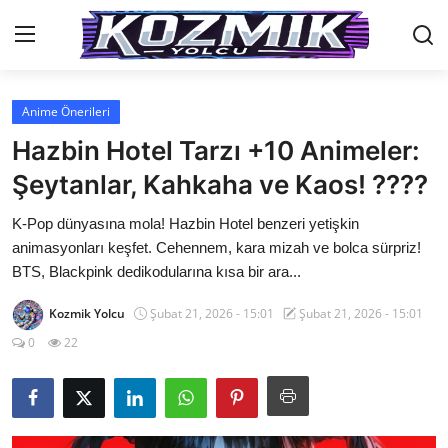
Anime Önerileri
Anasayfa
Hazbin Hotel Tarzı +10 Animeler:
Genel
Şeytanlar, Kahkaha ve Kaos! ????
İletişim
K-Pop dünyasına mola! Hazbin Hotel benzeri yetişkin
animasyonları keşfet. Cehennem, kara mizah ve bolca sürpriz!
Anime Önerileri
BTS, Blackpink dedikodularına kısa bir ara...
Kore Dünyası
Kozmik Yolcu
Şubat 21, 2026 - 15:01
Şubat 21, 2026 - 15:01
0
22
Anime Karakterleri
Anime
Dizi & Film