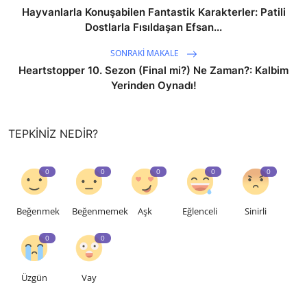
Hayvanlarla Konuşabilen Fantastik Karakterler: Patili
Dostlarla Fısıldaşan Efsan...
SONRAKI MAKALE
Heartstopper 10. Sezon (Final mi?) Ne Zaman?: Kalbim
Yerinden Oynadı!
TEPKINIZ NEDIR?
0
0
0
0
0
Beğenmek
Beğenmemek
Aşk
Eğlenceli
Sinirli
0
0
Üzgün
Vay