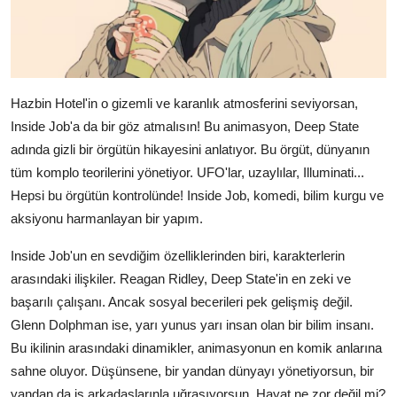
Hazbin Hotel'in o gizemli ve karanlık atmosferini seviyorsan,
Inside Job'a da bir göz atmalısın! Bu animasyon, Deep State
adında gizli bir örgütün hikayesini anlatıyor. Bu örgüt, dünyanın
tüm komplo teorilerini yönetiyor. UFO'lar, uzaylılar, Illuminati...
Hepsi bu örgütün kontrolünde! Inside Job, komedi, bilim kurgu ve
aksiyonu harmanlayan bir yapım.
Inside Job'un en sevdiğim özelliklerinden biri, karakterlerin
arasındaki ilişkiler. Reagan Ridley, Deep State'in en zeki ve
başarılı çalışanı. Ancak sosyal becerileri pek gelişmiş değil.
Glenn Dolphman ise, yarı yunus yarı insan olan bir bilim insanı.
Bu ikilinin arasındaki dinamikler, animasyonun en komik anlarına
sahne oluyor. Düşünsene, bir yandan dünyayı yönetiyorsun, bir
yandan da iş arkadaşlarınla uğraşıyorsun. Hayat ne zor değil mi?