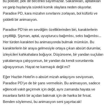
bu polisler, pek de becerikli sayılmazlar. Sakarlıkları, aptallıkları
ve garip huylarıyla sürekli komik olaylara neden oluyorlar.
Paradise PD, kara mizahın sınırlarını zorlayan, bol küfürlü ve
şiddetli bir animasyon.
Paradise PD'nin en sevdiğim özelliklerinden biri, karakterlerin
çeşitliliği. Şişman, aptal, uyuşturucu bağımlısı, seks bağımlısı...
Her türden karakteri bu animasyonda bulmak mümkün. Bu
karakterlerin bir araya gelmesiyle ortaya çıkan absürt durumlar,
izleyicileri kahkahalara boğuyor. Düşünsene, bir yandan suçluları
yakalamaya çalışıyorsun, bir yandan da kendi sorunlarınla
uğraşıyorsun. Hayat ne karmaşık değil mi?
Eğer Hazbin Hotel'in o absürt mizah anlayışını seviyorsan,
Paradise PD'ye de bir şans vermelisin. Bu animasyon, sadece
eğlenceli vakit geçirmek için değil, aynı zamanda hayata ve
insanlara farklı bir açıdan bakmak için de harika bir fırsat.
Benden söylemesi, bu animasyon seni şaşırtacak!