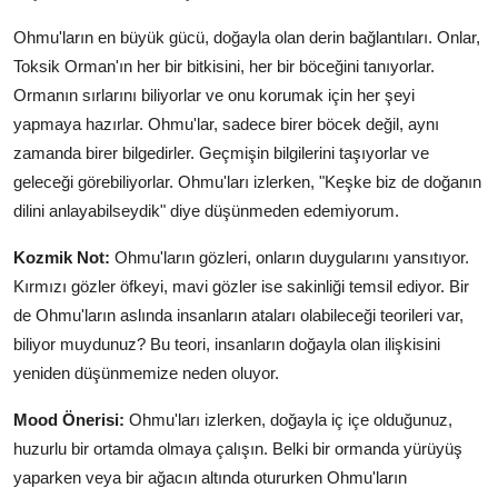
Ohmu'ların en büyük gücü, doğayla olan derin bağlantıları. Onlar,
Toksik Orman'ın her bir bitkisini, her bir böceğini tanıyorlar.
Ormanın sırlarını biliyorlar ve onu korumak için her şeyi
yapmaya hazırlar. Ohmu'lar, sadece birer böcek değil, aynı
zamanda birer bilgedirler. Geçmişin bilgilerini taşıyorlar ve
geleceği görebiliyorlar. Ohmu'ları izlerken, "Keşke biz de doğanın
dilini anlayabilseydik" diye düşünmeden edemiyorum.
Kozmik Not:
Ohmu'ların gözleri, onların duygularını yansıtıyor.
Kırmızı gözler öfkeyi, mavi gözler ise sakinliği temsil ediyor. Bir
de Ohmu'ların aslında insanların ataları olabileceği teorileri var,
biliyor muydunuz? Bu teori, insanların doğayla olan ilişkisini
yeniden düşünmemize neden oluyor.
Mood Önerisi:
Ohmu'ları izlerken, doğayla iç içe olduğunuz,
huzurlu bir ortamda olmaya çalışın. Belki bir ormanda yürüyüş
yaparken veya bir ağacın altında otururken Ohmu'ların