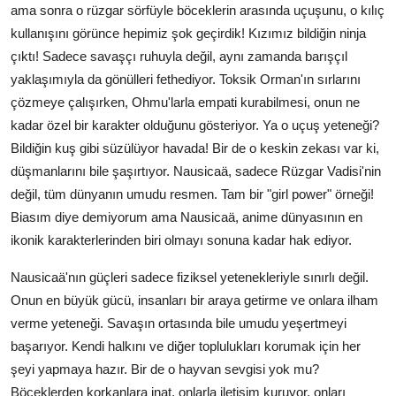
ama sonra o rüzgar sörfüyle böceklerin arasında uçuşunu, o kılıç
kullanışını görünce hepimiz şok geçirdik! Kızımız bildiğin ninja
çıktı! Sadece savaşçı ruhuyla değil, aynı zamanda barışçıl
yaklaşımıyla da gönülleri fethediyor. Toksik Orman'ın sırlarını
çözmeye çalışırken, Ohmu'larla empati kurabilmesi, onun ne
kadar özel bir karakter olduğunu gösteriyor. Ya o uçuş yeteneği?
Bildiğin kuş gibi süzülüyor havada! Bir de o keskin zekası var ki,
düşmanlarını bile şaşırtıyor. Nausicaä, sadece Rüzgar Vadisi'nin
değil, tüm dünyanın umudu resmen. Tam bir "girl power" örneği!
Biasım diye demiyorum ama Nausicaä, anime dünyasının en
ikonik karakterlerinden biri olmayı sonuna kadar hak ediyor.
Nausicaä'nın güçleri sadece fiziksel yetenekleriyle sınırlı değil.
Onun en büyük gücü, insanları bir araya getirme ve onlara ilham
verme yeteneği. Savaşın ortasında bile umudu yeşertmeyi
başarıyor. Kendi halkını ve diğer toplulukları korumak için her
şeyi yapmaya hazır. Bir de o hayvan sevgisi yok mu?
Böceklerden korkanlara inat, onlarla iletişim kuruyor, onları