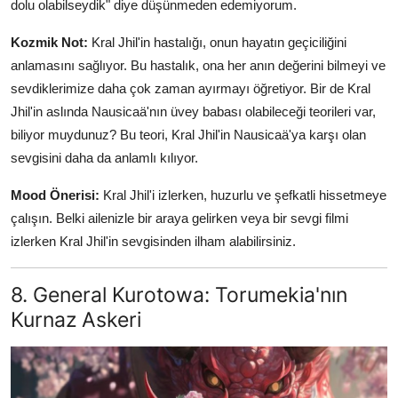
dolu olabilseydik" diye düşünmeden edemiyorum.
Kozmik Not:
Kral Jhil'in hastalığı, onun hayatın geçiciliğini
anlamasını sağlıyor. Bu hastalık, ona her anın değerini bilmeyi ve
sevdiklerimize daha çok zaman ayırmayı öğretiyor. Bir de Kral
Jhil'in aslında Nausicaä'nın üvey babası olabileceği teorileri var,
biliyor muydunuz? Bu teori, Kral Jhil'in Nausicaä'ya karşı olan
sevgisini daha da anlamlı kılıyor.
Mood Önerisi:
Kral Jhil'i izlerken, huzurlu ve şefkatli hissetmeye
çalışın. Belki ailenizle bir araya gelirken veya bir sevgi filmi
izlerken Kral Jhil'in sevgisinden ilham alabilirsiniz.
8. General Kurotowa: Torumekia'nın
Kurnaz Askeri