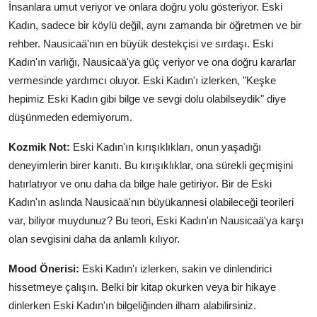
İnsanlara umut veriyor ve onlara doğru yolu gösteriyor. Eski
Kadın, sadece bir köylü değil, aynı zamanda bir öğretmen ve bir
rehber. Nausicaä'nın en büyük destekçisi ve sırdaşı. Eski
Kadın'ın varlığı, Nausicaä'ya güç veriyor ve ona doğru kararlar
vermesinde yardımcı oluyor. Eski Kadın'ı izlerken, "Keşke
hepimiz Eski Kadın gibi bilge ve sevgi dolu olabilseydik" diye
düşünmeden edemiyorum.
Kozmik Not:
Eski Kadın'ın kırışıklıkları, onun yaşadığı
deneyimlerin birer kanıtı. Bu kırışıklıklar, ona sürekli geçmişini
hatırlatıyor ve onu daha da bilge hale getiriyor. Bir de Eski
Kadın'ın aslında Nausicaä'nın büyükannesi olabileceği teorileri
var, biliyor muydunuz? Bu teori, Eski Kadın'ın Nausicaä'ya karşı
olan sevgisini daha da anlamlı kılıyor.
Mood Önerisi:
Eski Kadın'ı izlerken, sakin ve dinlendirici
hissetmeye çalışın. Belki bir kitap okurken veya bir hikaye
dinlerken Eski Kadın'ın bilgeliğinden ilham alabilirsiniz.