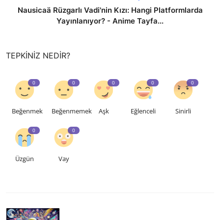
Nausicaä Rüzgarlı Vadi'nin Kızı: Hangi Platformlarda
Yayınlanıyor? - Anime Tayfa...
TEPKINIZ NEDIR?
0
0
0
0
0
Beğenmek
Beğenmemek
Aşk
Eğlenceli
Sinirli
0
0
Üzgün
Vay