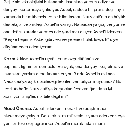
Pejite'nin teknolojisini kullanarak, insanlara yardım ediyor ve
dünyayı kurtarmaya çalışıyor. Asbel, sadece bir prens değil, aynı
zamanda bir mühendis ve bir bilim insanı. Nausicaä'nın en büyük
destekçisi ve sırdaşı. Asbel'in varlığı, Nausicaä'ya güç veriyor ve
ona doğru kararlar vermesinde yardımcı oluyor. Asbel'i izlerken,
"Keşke hepimiz Asbel gibi zeki ve yetenekli olabilseydik" diye
düşünmeden edemiyorum.
Kozmik Not:
Asbel'in uçağı, onun özgürlüğünün ve
bağımsızlığının bir sembolü. Bu uçak, ona dünyayı keşfetme ve
insanlara yardım etme fırsatı veriyor. Bir de Asbel'in aslında
Nausicaä'ya aşık olabileceği teorileri var, biliyor muydunuz? Bu
teori, Asbel'in Nausicaä'ya karşı olan fedakarlığını daha iyi
açıklıyor. Ship'lediniz bile değil mi?
Mood Önerisi:
Asbel'i izlerken, meraklı ve araştırmacı
hissetmeye çalışın. Belki bir bilim müzesini ziyaret ederken veya
yeni bir teknoloji öğrenirken Asbel'in merakından ilham