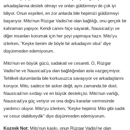
arkadaşlarına destek olmayı ve onları güldürmeyi de çok iyi
biliyor. Onun esprileri, en zor anlarda bile hepimizi güldürmeyi
başarıyor. Mito'nun Rüzgar Vadisi'ne olan bağlılığı, onu gerçek bir
kahraman yapıyor. Kendi canını hiçe sayarak, Nausicaä'yı ve
diğer insanları korumak için her şeyi yapmaya hazır. Mito'yu
izlerken, "Keşke benim de böyle bir arkadaşım olsa" diye
düşünmeden edemiyorum.
Mito'nun en büyük gücü, sadakati ve cesareti. O, Rüzgar
Vadisi'ne ve Nausicaä'ya olan bağlılığından asla vazgeçmiyor.
Tehlikeli durumlarda bile korkusuzca savaşıyor ve arkadaşlarını
koruyor. Mito, sadece bir asker değil, aynı zamanda bir dost.
Nausicaä'nın sırdaşı ve en büyük destekçisi. Mito'nun varlığı,
Nausicaä'ya güç veriyor ve ona doğru kararlar vermesinde
yardımcı oluyor. Mito'yu izlerken, "Keşke hepimiz Mito gibi sadık
ve cesur olabilseydik" diye düşünmeden edemiyorum.
Kozmik Not:
Mito'nun kaskı, onun Rüzgar Vadisi'ne olan