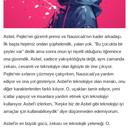
Asbel, Pejite'nin gizemli prensi ve Nausicaä'nın kader arkadaşı.
İlk başta hepimiz ondan şüphelendik, yalan yok. "Bu çocukta bir
şeyler var" dedik ama sonra onun iyi niyetli olduğunu öğrenince
ona güvendik. Asbel, sadece yakışıklılığıyla değil, aynı zamanda
zekası, cesareti ve teknolojiye olan ilgisiyle de öne çıkıyor.
Pejite'nin sırlarını çözmeye çalışırken, Nausicaä'ya yardım
ediyor ve ona yol gösteriyor. Asbel'in teknolojiye olan merakı, onu
diğer karakterlerden farklı kılıyor. O, uçakları tamir ediyor, yeni
icatlar yapıyor ve insanlara yardım etmek için teknolojiyi
kullanıyor. Asbel'i izlerken, "Keşke biz de Asbel gibi teknolojiyi iyi
amaçlar için kullanabilseydik" diye düşünmeden edemiyorum.
Asbel'in en büyük gücü, zekası ve teknolojik yeteneği. O,