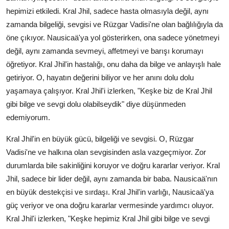
hepimizi etkiledi. Kral Jhil, sadece hasta olmasıyla değil, aynı
zamanda bilgeliği, sevgisi ve Rüzgar Vadisi'ne olan bağlılığıyla da
öne çıkıyor. Nausicaä'ya yol gösterirken, ona sadece yönetmeyi
değil, aynı zamanda sevmeyi, affetmeyi ve barışı korumayı
öğretiyor. Kral Jhil'in hastalığı, onu daha da bilge ve anlayışlı hale
getiriyor. O, hayatın değerini biliyor ve her anını dolu dolu
yaşamaya çalışıyor. Kral Jhil'i izlerken, "Keşke biz de Kral Jhil
gibi bilge ve sevgi dolu olabilseydik" diye düşünmeden
edemiyorum.
Kral Jhil'in en büyük gücü, bilgeliği ve sevgisi. O, Rüzgar
Vadisi'ne ve halkına olan sevgisinden asla vazgeçmiyor. Zor
durumlarda bile sakinliğini koruyor ve doğru kararlar veriyor. Kral
Jhil, sadece bir lider değil, aynı zamanda bir baba. Nausicaä'nın
en büyük destekçisi ve sırdaşı. Kral Jhil'in varlığı, Nausicaä'ya
güç veriyor ve ona doğru kararlar vermesinde yardımcı oluyor.
Kral Jhil'i izlerken, "Keşke hepimiz Kral Jhil gibi bilge ve sevgi