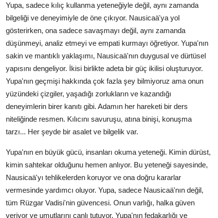
Yupa, sadece kılıç kullanma yeteneğiyle değil, aynı zamanda
bilgeliği ve deneyimiyle de öne çıkıyor. Nausicaä'ya yol
gösterirken, ona sadece savaşmayı değil, aynı zamanda
düşünmeyi, analiz etmeyi ve empati kurmayı öğretiyor. Yupa'nın
sakin ve mantıklı yaklaşımı, Nausicaä'nın duygusal ve dürtüsel
yapısını dengeliyor. İkisi birlikte adeta bir güç ikilisi oluşturuyor.
Yupa'nın geçmişi hakkında çok fazla şey bilmiyoruz ama onun
yüzündeki çizgiler, yaşadığı zorlukların ve kazandığı
deneyimlerin birer kanıtı gibi. Adamın her hareketi bir ders
niteliğinde resmen. Kılıcını savuruşu, atına binişi, konuşma
tarzı... Her şeyde bir asalet ve bilgelik var.
Yupa'nın en büyük gücü, insanları okuma yeteneği. Kimin dürüst,
kimin sahtekar olduğunu hemen anlıyor. Bu yeteneği sayesinde,
Nausicaä'yı tehlikelerden koruyor ve ona doğru kararlar
vermesinde yardımcı oluyor. Yupa, sadece Nausicaä'nın değil,
tüm Rüzgar Vadisi'nin güvencesi. Onun varlığı, halka güven
veriyor ve umutlarını canlı tutuyor. Yupa'nın fedakarlığı ve