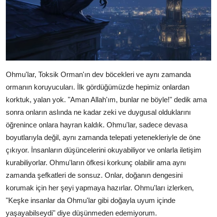
Ohmu'lar, Toksik Orman'ın dev böcekleri ve aynı zamanda
ormanın koruyucuları. İlk gördüğümüzde hepimiz onlardan
korktuk, yalan yok. "Aman Allah'ım, bunlar ne böyle!" dedik ama
sonra onların aslında ne kadar zeki ve duygusal olduklarını
öğrenince onlara hayran kaldık. Ohmu'lar, sadece devasa
boyutlarıyla değil, aynı zamanda telepati yetenekleriyle de öne
çıkıyor. İnsanların düşüncelerini okuyabiliyor ve onlarla iletişim
kurabiliyorlar. Ohmu'ların öfkesi korkunç olabilir ama aynı
zamanda şefkatleri de sonsuz. Onlar, doğanın dengesini
korumak için her şeyi yapmaya hazırlar. Ohmu'ları izlerken,
"Keşke insanlar da Ohmu'lar gibi doğayla uyum içinde
yaşayabilseydi" diye düşünmeden edemiyorum.