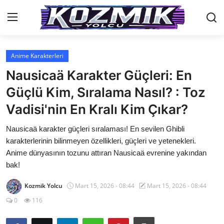
Anime Karakterleri
Anasayfa
Nausicaä Karakter Güçleri: En
İletişim
Güçlü Kim, Sıralama Nasıl? : Toz
Vadisi'nin En Kralı Kim Çıkar?
Genel
Nausicaä karakter güçleri sıralaması! En sevilen Ghibli
Anime Önerileri
karakterlerinin bilinmeyen özellikleri, güçleri ve yetenekleri.
Kore Dünyası
Anime dünyasının tozunu attıran Nausicaä evrenine yakından
bak!
Anime Karakterleri
Kozmik Yolcu
Mart 15, 2026 - 08:44
Mart 15, 2026 - 08:44
Anime
0
116
Dizi & Film