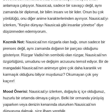
anlamaya çalışıyor. Nausicaä, sadece bir savaşçı değil, aynı
zamanda bir diplomat, bir bilim insanı ve bir lider. Onun bu çok
yönlülüğü, onu diğer anime karakterlerinden ayırıyor. Nausicaä'yı
izlerken, "Keşke dünyayı Nausicaä gibi insanlar yönetse" diye
düşünmeden edemiyorum.
Kozmik Not:
Nausicaä'nın rüzgarla olan bağı, onun sadece bir
prenses değil, aynı zamanda doğanın bir parçası olduğunu
gösteriyor. Rüzgar Vadisi'nin sembolü olan rüzgar, Nausicaä'nın
özgürlüğünü, umudunu ve değişim arzusunu temsil ediyor. Bir de
mangadaki Nausicaä'nın animeye göre çok daha karanlık ve
karmaşık olduğunu biliyor muydunuz? Okumayan çok şey
kaçırır!
Mood Önerisi:
Nausicaä'yı izlerken, doğayla iç içe olduğunuz,
huzurlu bir ortamda olmaya çalışın. Belki bir ormanda yürüyüş
yaparken veya denizin kenarında otururken Nausicaä'nın
dünyasına dalmak, size ilham verebilir.