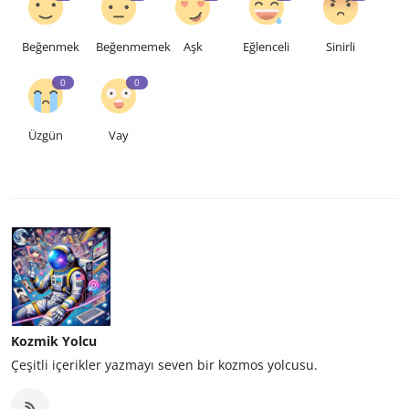
Beğenmek
Beğenmemek
Aşk
Eğlenceli
Sinirli
0
0
Üzgün
Vay
Kozmik Yolcu
Çeşitli içerikler yazmayı seven bir kozmos yolcusu.