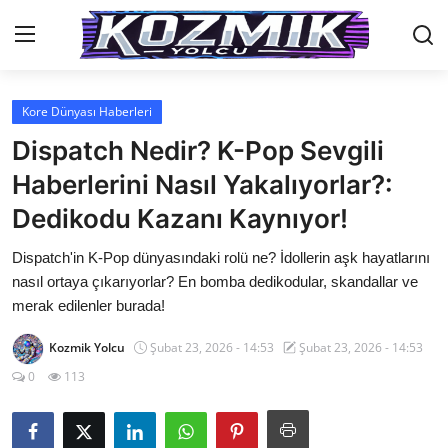
Kore Dünyası Haberleri
Anasayfa
Dispatch Nedir? K-Pop Sevgili
İletişim
Haberlerini Nasıl Yakalıyorlar?:
Dedikodu Kazanı Kaynıyor!
Genel
Dispatch'in K-Pop dünyasındaki rolü ne? İdollerin aşk hayatlarını
Anime Önerileri
nasıl ortaya çıkarıyorlar? En bomba dedikodular, skandallar ve
Kore Dünyası
merak edilenler burada!
Anime Karakterleri
Kozmik Yolcu
Şubat 23, 2026 - 14:53
Şubat 23, 2026 - 14:53
0
113
Anime
Dizi & Film