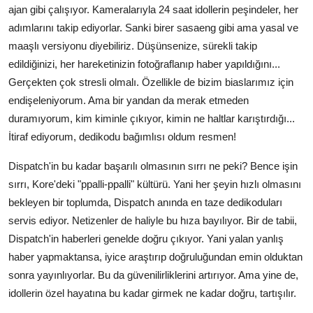
ajan gibi çalışıyor. Kameralarıyla 24 saat idollerin peşindeler, her
adımlarını takip ediyorlar. Sanki birer sasaeng gibi ama yasal ve
maaşlı versiyonu diyebiliriz. Düşünsenize, sürekli takip
edildiğinizi, her hareketinizin fotoğraflanıp haber yapıldığını...
Gerçekten çok stresli olmalı. Özellikle de bizim biaslarımız için
endişeleniyorum. Ama bir yandan da merak etmeden
duramıyorum, kim kiminle çıkıyor, kimin ne haltlar karıştırdığı...
İtiraf ediyorum, dedikodu bağımlısı oldum resmen!
Dispatch'in bu kadar başarılı olmasının sırrı ne peki? Bence işin
sırrı, Kore'deki "ppalli-ppalli" kültürü. Yani her şeyin hızlı olmasını
bekleyen bir toplumda, Dispatch anında en taze dedikoduları
servis ediyor. Netizenler de haliyle bu hıza bayılıyor. Bir de tabii,
Dispatch'in haberleri genelde doğru çıkıyor. Yani yalan yanlış
haber yapmaktansa, iyice araştırıp doğruluğundan emin olduktan
sonra yayınlıyorlar. Bu da güvenilirliklerini artırıyor. Ama yine de,
idollerin özel hayatına bu kadar girmek ne kadar doğru, tartışılır.