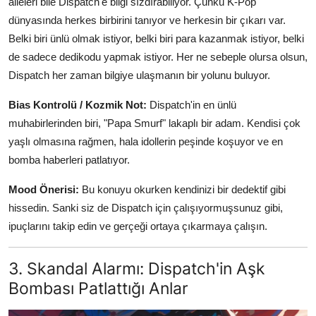
aileleri bile Dispatch'e bilgi sızdırabiliyor. Çünkü K-Pop
dünyasında herkes birbirini tanıyor ve herkesin bir çıkarı var.
Belki biri ünlü olmak istiyor, belki biri para kazanmak istiyor, belki
de sadece dedikodu yapmak istiyor. Her ne sebeple olursa olsun,
Dispatch her zaman bilgiye ulaşmanın bir yolunu buluyor.
Bias Kontrolü / Kozmik Not:
Dispatch'in en ünlü
muhabirlerinden biri, "Papa Smurf" lakaplı bir adam. Kendisi çok
yaşlı olmasına rağmen, hala idollerin peşinde koşuyor ve en
bomba haberleri patlatıyor.
Mood Önerisi:
Bu konuyu okurken kendinizi bir dedektif gibi
hissedin. Sanki siz de Dispatch için çalışıyormuşsunuz gibi,
ipuçlarını takip edin ve gerçeği ortaya çıkarmaya çalışın.
3. Skandal Alarmı: Dispatch'in Aşk
Bombası Patlattığı Anlar