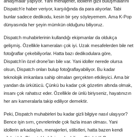
anlaşmalar yapıyor. Yani menajerler, idollerin gizli buluşmalarını
Dispatch'e haber veriyor, karşılığında da para alıyorlar. Tabi
bunlar sadece dedikodu, kesin bir şey söyleyemem. Ama K-Pop
dünyasında her şeyin mümkün olduğunu biliyoruz.
Dispatch muhabirlerinin kullandığı ekipmanlar da oldukça
gelişmiş. Özellikle kameraları çok iyi. Uzak mesafelerden bile net
fotoğraflar çekebiliyorlar. Hatta bazı dedikodulara göre,
Dispatch'in özel drone'ları bile var. Yani idoller nerede olursa
olsun, Dispatch onları bulup fotoğraflayabiliyor. Bu kadar
teknolojik imkanlara sahip olmaları gerçekten etkileyici. Ama bir
yandan da ürkütücü. Çünkü bu kadar çok gözetim altında olmak,
insanı çok rahatsız eder. Özellikle de ünlü biriyseniz, hayatınızın
her anı kameralarla takip ediliyor demektir.
Peki, Dispatch muhabirleri bu kadar gizli bilgiye nasıl ulaşıyor?
Bence işin sırrı, çevrelerinde çok fazla insan olması. Yani
idollerin arkadaşları, menajerleri, stilistleri, hatta bazen kendi