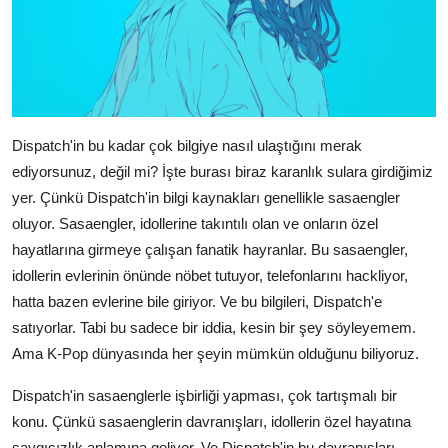
Dispatch'in bu kadar çok bilgiye nasıl ulaştığını merak
ediyorsunuz, değil mi? İşte burası biraz karanlık sulara girdiğimiz
yer. Çünkü Dispatch'in bilgi kaynakları genellikle sasaengler
oluyor. Sasaengler, idollerine takıntılı olan ve onların özel
hayatlarına girmeye çalışan fanatik hayranlar. Bu sasaengler,
idollerin evlerinin önünde nöbet tutuyor, telefonlarını hackliyor,
hatta bazen evlerine bile giriyor. Ve bu bilgileri, Dispatch'e
satıyorlar. Tabi bu sadece bir iddia, kesin bir şey söyleyemem.
Ama K-Pop dünyasında her şeyin mümkün olduğunu biliyoruz.
Dispatch'in sasaenglerle işbirliği yapması, çok tartışmalı bir
konu. Çünkü sasaenglerin davranışları, idollerin özel hayatına
saygısızlık anlamına geliyor. Ve Dispatch'in bu davranışları