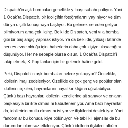
Dispatch'in aşk bombaları genellikle yılbaşı sabahı patlıyor. Yani
1 Ocak'ta Dispatch, bir idol çiftin fotoğraflarını yayınlıyor ve tüm
dünya o çifti konuşmaya başlıyor. Bu gelenek nereden geliyor
bilmiyorum ama çok ilginç. Belki de Dispatch, yeni yıla bomba
gibi bir başlangıç yapmak istiyor. Ya da belki de, yılbaşı tatilinde
herkes evde olduğu için, haberlerin daha çok kişiye ulaşacağını
düşünüyor. Her ne sebeple olursa olsun, 1 Ocak'ta Dispatch'i
takip etmek, K-Pop fanları için bir gelenek haline geldi.
Peki, Dispatch'in aşk bombaları nelere yol açıyor? Öncelikle,
idollerin imajı zedeleniyor. Özellikle de çok genç ve popüler olan
idollerin ilişkileri, hayranlarını hayal kırıklığına uğratabiliyor.
Çünkü bazı hayranlar, idollerini kendilerine ait sanıyor ve onların
başkasıyla birlikte olmasını kabullenemiyor. Ama bazı hayranlar
da, idollerinin mutlu olmasını istiyor ve ilişkilerini destekliyor. Yani
fandomlar bu konuda ikiye bölünüyor. Ve tabii ki, ajanslar da bu
durumdan olumsuz etkileniyor. Çünkü idollerin ilişkileri, albüm