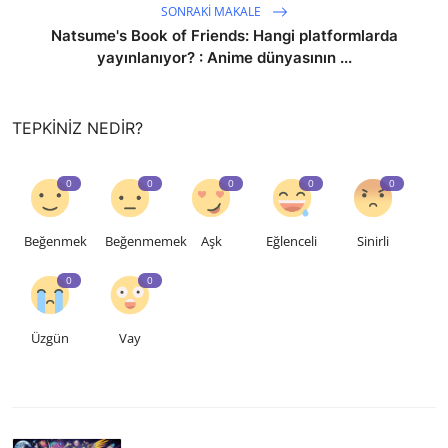
SONRAKI MAKALE
Natsume's Book of Friends: Hangi platformlarda
yayınlanıyor? : Anime dünyasının ...
TEPKINIZ NEDIR?
0
0
0
0
0
Beğenmek
Beğenmemek
Aşk
Eğlenceli
Sinirli
0
0
Üzgün
Vay