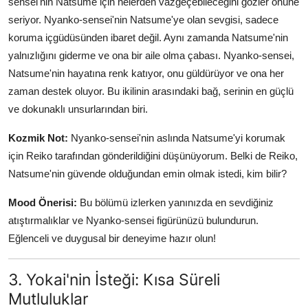
sensei'nin Natsume için nelerden vazgeçebileceğini gözler önüne
seriyor. Nyanko-sensei'nin Natsume'ye olan sevgisi, sadece
koruma içgüdüsünden ibaret değil. Aynı zamanda Natsume'nin
yalnızlığını giderme ve ona bir aile olma çabası. Nyanko-sensei,
Natsume'nin hayatına renk katıyor, onu güldürüyor ve ona her
zaman destek oluyor. Bu ikilinin arasındaki bağ, serinin en güçlü
ve dokunaklı unsurlarından biri.
Kozmik Not:
Nyanko-sensei'nin aslında Natsume'yi korumak
için Reiko tarafından gönderildiğini düşünüyorum. Belki de Reiko,
Natsume'nin güvende olduğundan emin olmak istedi, kim bilir?
Mood Önerisi:
Bu bölümü izlerken yanınızda en sevdiğiniz
atıştırmalıklar ve Nyanko-sensei figürünüzü bulundurun.
Eğlenceli ve duygusal bir deneyime hazır olun!
3. Yokai'nin İsteği: Kısa Süreli
Mutluluklar