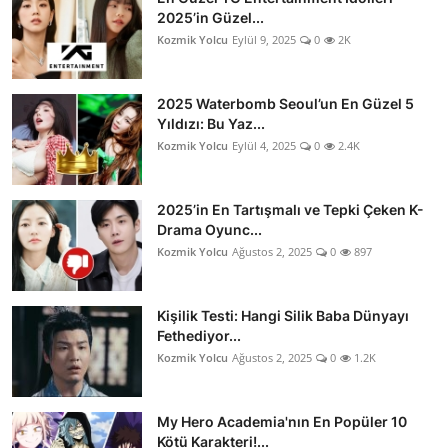
2025’in Güzel...
Kozmik Yolcu
Eylül 9, 2025
0
2K
2025 Waterbomb Seoul’un En Güzel 5
Yıldızı: Bu Yaz...
Kozmik Yolcu
Eylül 4, 2025
0
2.4K
2025’in En Tartışmalı ve Tepki Çeken K-
Drama Oyunc...
Kozmik Yolcu
Ağustos 2, 2025
0
897
Kişilik Testi: Hangi Silik Baba Dünyayı
Fethediyor...
Kozmik Yolcu
Ağustos 2, 2025
0
1.2K
My Hero Academia'nın En Popüler 10
Kötü Karakteri!...