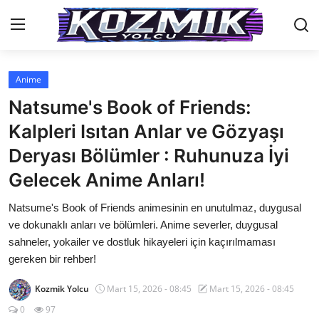
Anime
Anasayfa
Natsume's Book of Friends:
İletişim
Kalpleri Isıtan Anlar ve Gözyaşı
Deryası Bölümler : Ruhunuza İyi
Genel
Gelecek Anime Anları!
Anime Önerileri
Natsume's Book of Friends animesinin en unutulmaz, duygusal
Kore Dünyası
ve dokunaklı anları ve bölümleri. Anime severler, duygusal
sahneler, yokailer ve dostluk hikayeleri için kaçırılmaması
Anime Karakterleri
gereken bir rehber!
Anime
Kozmik Yolcu
Mart 15, 2026 - 08:45
Mart 15, 2026 - 08:45
Dizi & Film
0
97