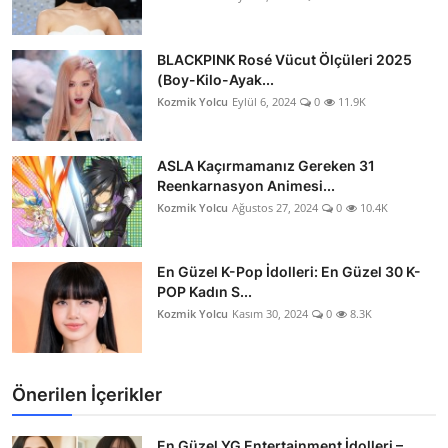
BLACKPINK Rosé Vücut Ölçüleri 2025
(Boy-Kilo-Ayak...
Kozmik Yolcu
Eylül 6, 2024
0
11.9K
ASLA Kaçırmamanız Gereken 31
Reenkarnasyon Animesi...
Kozmik Yolcu
Ağustos 27, 2024
0
10.4K
En Güzel K-Pop İdolleri: En Güzel 30 K-
POP Kadın S...
Kozmik Yolcu
Kasım 30, 2024
0
8.3K
Önerilen İçerikler
En Güzel YG Entertainment İdolleri –