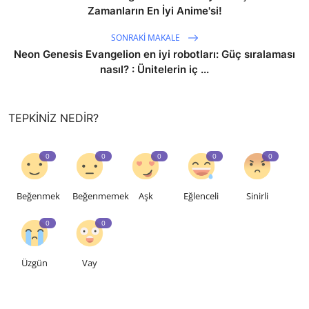
Zamanların En İyi Anime'si!
SONRAKI MAKALE
Neon Genesis Evangelion en iyi robotları: Güç sıralaması
nasıl? : Ünitelerin iç ...
TEPKINIZ NEDIR?
0
0
0
0
0
Beğenmek
Beğenmemek
Aşk
Eğlenceli
Sinirli
0
0
Üzgün
Vay