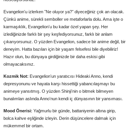
Evangelion'u izlerken "Ne oluyor ya?" diyeceğiniz çok an olacak.
Çünkü anime, sürekli semboller ve metaforlarla dolu. Ama işte o
karmaşıklık, Evangelion'u bu kadar özel yapan şey. Her
izlediğinizde farklı bir şey keşfediyorsunuz, farklı bir anlam
çıkarıyorsunuz. O yüzden Evangelion, sadece bir anime değil, bir
deneyim. Hatta bazıları için bir yaşam felsefesi bile diyebiliriz!
Hazır olun, bu dünyaya girdiğinizde bir daha eskisi gibi
olmayacaksınız.
Kozmik Not:
Evangelion'un yaratıcısı Hideaki Anno, kendi
depresyonunu ve hayata karşı hissettiği yabancılaşmayı bu
animeye yansıtmış. O yüzden Shinji'nin o bitmek bilmeyen
bunalımları aslında Anno'nun kendi iç dünyasının bir yansıması.
Mood Önerisi:
Yağmurlu bir günde, battaniyenin altına girip,
bolca kahve eşliğinde izleyin. Derin düşüncelere dalmak için
mükemmel bir ortam.