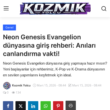
Genel
Anasayfa
Neon Genesis Evangelion
İletişim
dünyasına giriş rehberi: Anıları
canlandırma vakti!
Genel
Neon Genesis Evangelion dünyasına giriş yapmaya hazır mısın?
Anime Önerileri
Yeni başlayanlar için rehberimiz, K-Pop ve K-Drama dünyasının
Kore Dünyası
en sevilen yapımlarını keşfetmek için ideal.
Anime Karakterleri
Kozmik Yolcu
Mart 15, 2026 - 08:44
Mart 15, 2026 - 08:44
0
134
Anime
Dizi & Film