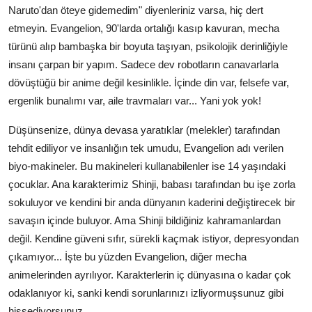
Naruto'dan öteye gidemedim" diyenleriniz varsa, hiç dert
etmeyin. Evangelion, 90'larda ortalığı kasıp kavuran, mecha
türünü alıp bambaşka bir boyuta taşıyan, psikolojik derinliğiyle
insanı çarpan bir yapım. Sadece dev robotların canavarlarla
dövüştüğü bir anime değil kesinlikle. İçinde din var, felsefe var,
ergenlik bunalımı var, aile travmaları var... Yani yok yok!
Düşünsenize, dünya devasa yaratıklar (melekler) tarafından
tehdit ediliyor ve insanlığın tek umudu, Evangelion adı verilen
biyo-makineler. Bu makineleri kullanabilenler ise 14 yaşındaki
çocuklar. Ana karakterimiz Shinji, babası tarafından bu işe zorla
sokuluyor ve kendini bir anda dünyanın kaderini değiştirecek bir
savaşın içinde buluyor. Ama Shinji bildiğiniz kahramanlardan
değil. Kendine güveni sıfır, sürekli kaçmak istiyor, depresyondan
çıkamıyor... İşte bu yüzden Evangelion, diğer mecha
animelerinden ayrılıyor. Karakterlerin iç dünyasına o kadar çok
odaklanıyor ki, sanki kendi sorunlarınızı izliyormuşsunuz gibi
hissediyorsunuz.