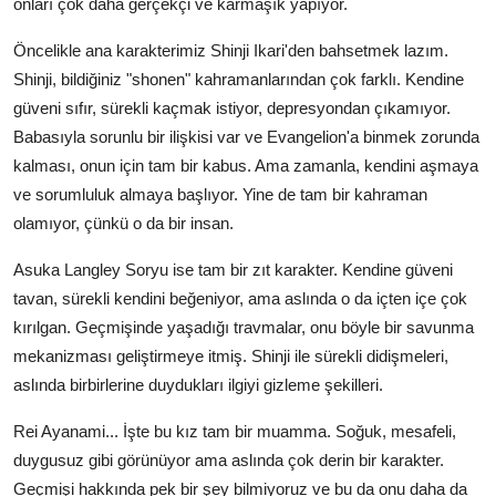
onları çok daha gerçekçi ve karmaşık yapıyor.
Öncelikle ana karakterimiz Shinji Ikari'den bahsetmek lazım.
Shinji, bildiğiniz "shonen" kahramanlarından çok farklı. Kendine
güveni sıfır, sürekli kaçmak istiyor, depresyondan çıkamıyor.
Babasıyla sorunlu bir ilişkisi var ve Evangelion'a binmek zorunda
kalması, onun için tam bir kabus. Ama zamanla, kendini aşmaya
ve sorumluluk almaya başlıyor. Yine de tam bir kahraman
olamıyor, çünkü o da bir insan.
Asuka Langley Soryu ise tam bir zıt karakter. Kendine güveni
tavan, sürekli kendini beğeniyor, ama aslında o da içten içe çok
kırılgan. Geçmişinde yaşadığı travmalar, onu böyle bir savunma
mekanizması geliştirmeye itmiş. Shinji ile sürekli didişmeleri,
aslında birbirlerine duydukları ilgiyi gizleme şekilleri.
Rei Ayanami... İşte bu kız tam bir muamma. Soğuk, mesafeli,
duygusuz gibi görünüyor ama aslında çok derin bir karakter.
Geçmişi hakkında pek bir şey bilmiyoruz ve bu da onu daha da