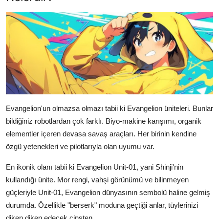
Evangelion'un olmazsa olmazı tabii ki Evangelion üniteleri. Bunlar
bildiğiniz robotlardan çok farklı. Biyo-makine karışımı, organik
elementler içeren devasa savaş araçları. Her birinin kendine
özgü yetenekleri ve pilotlarıyla olan uyumu var.
En ikonik olanı tabii ki Evangelion Unit-01, yani Shinji'nin
kullandığı ünite. Mor rengi, vahşi görünümü ve bilinmeyen
güçleriyle Unit-01, Evangelion dünyasının sembolü haline gelmiş
durumda. Özellikle "berserk" moduna geçtiği anlar, tüylerinizi
diken diken edecek cinsten.