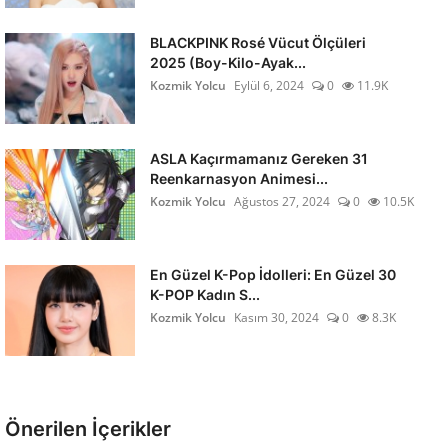
BLACKPINK Rosé Vücut Ölçüleri
2025 (Boy-Kilo-Ayak...
Kozmik Yolcu
Eylül 6, 2024
0
11.9K
ASLA Kaçırmamanız Gereken 31
Reenkarnasyon Animesi...
Kozmik Yolcu
Ağustos 27, 2024
0
10.5K
En Güzel K-Pop İdolleri: En Güzel 30
K-POP Kadın S...
Kozmik Yolcu
Kasım 30, 2024
0
8.3K
Önerilen İçerikler