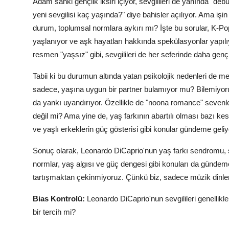
Adam sanki gençlik iksiri içiyor, sevgilileri de yanında "deb
yeni sevgilisi kaç yaşında?" diye bahisler açılıyor. Ama iş
durum, toplumsal normlara aykırı mı? İşte bu sorular, K-Pop
yaşlanıyor ve aşk hayatları hakkında spekülasyonlar yapıl
resmen "yaşsız" gibi, sevgilileri de her seferinde daha genç
Tabii ki bu durumun altında yatan psikolojik nedenleri de m
sadece, yaşına uygun bir partner bulamıyor mu? Bilemiyor
da yankı uyandırıyor. Özellikle de "noona romance" sevenle
değil mi? Ama yine de, yaş farkının abartılı olması bazı kes
ve yaşlı erkeklerin güç gösterisi gibi konular gündeme geliy
Sonuç olarak, Leonardo DiCaprio'nun yaş farkı sendromu, 
normlar, yaş algısı ve güç dengesi gibi konuları da gündem
tartışmaktan çekinmiyoruz. Çünkü biz, sadece müzik dinl
Bias Kontrolü:
Leonardo DiCaprio'nun sevgilileri genellikle
bir tercih mi?