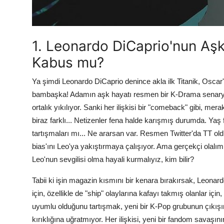
1. Leonardo DiCaprio'nun Aşk
Kabus mu?
Ya şimdi Leonardo DiCaprio denince akla ilk Titanik, Oscar'l
bambaşka! Adamın aşk hayatı resmen bir K-Drama senaryosu
ortalık yıkılıyor. Sanki her ilişkisi bir "comeback" gibi, me
biraz farklı... Netizenler fena halde karışmış durumda. Yaş
tartışmaları mı... Ne ararsan var. Resmen Twitter'da TT ol
bias'ını Leo'ya yakıştırmaya çalışıyor. Ama gerçekçi olalım
Leo'nun sevgilisi olma hayali kurmalıyız, kim bilir?
Tabii ki işin magazin kısmını bir kenara bırakırsak, Leonar
için, özellikle de "ship" olaylarına kafayı takmış olanlar iç
uyumlu olduğunu tartışmak, yeni bir K-Pop grubunun çıkışı
kırıklığına uğratmıyor. Her ilişkisi, yeni bir fandom savaşının 