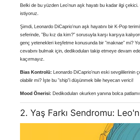
Belki de bu yüzden Leo'nun aşk hayatı bu kadar ilgi çekic
istiyoruz.
Şimdi, Leonardo DiCaprio'nun aşk hayatını bir K-Pop terimiy
seferinde, "Bu kız da kim?" sorusuyla karşı karşıya kalıyo
genç yetenekleri keşfetme konusunda bir "maknae" mi? Yok
cevabını bulmak için, dedikoduları takip etmeye devam ede
kaçırmayız.
Bias Kontrolü:
Leonardo DiCaprio'nun eski sevgililerinin ç
olabilir mi? İşte bu "ship"i düşünmek bile heyecan verici!
Mood Önerisi:
Dedikoduları okurken yanına bolca patlamış
2. Yaş Farkı Sendromu: Leo'