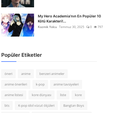
My Hero Academia'nın En Popüler 10
Kötü Karakteri!...
Kozmik Yolcu
Temmuz 30, 2025
0
797
Popüler Etiketler
öneri
anime
benzeri animeler
anime önerileri
k-pop
anime tavsiyeleri
anime listesi
kore dünyası
liste
kore
bts
K-pop idol vücut ölçüleri
Bangtan Boys