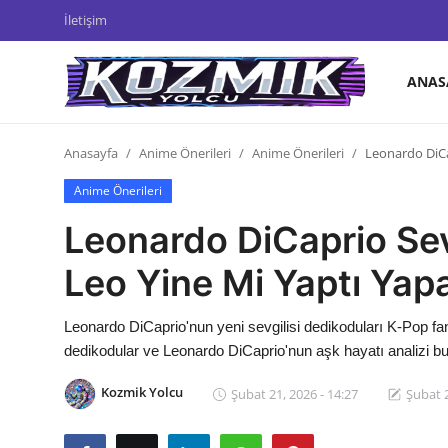
İletişim
ANAS
Anasayfa
Anasayfa
Anime Önerileri
Anime Önerileri
Leonardo DiCap
Genel
Anime Önerileri
İletişim
Leonardo DiCaprio Sevg
Anime Önerileri
Leo Yine Mi Yaptı Yap
Kore Dünyası
Leonardo DiCaprio'nun yeni sevgilisi dedikoduları K-Pop fa
Anime Karakterleri
dedikodular ve Leonardo DiCaprio'nun aşk hayatı analizi b
Anime
Kozmik Yolcu
Şubat 21, 2026 - 14:27
Şubat 2
Dizi & Film