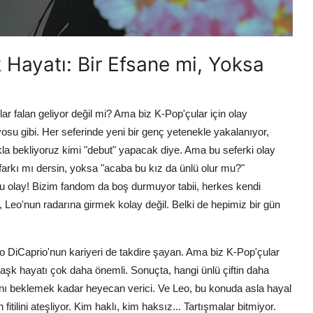
 Hayatı: Bir Efsane mi, Yoksa
ar falan geliyor değil mi? Ama biz K-Pop'çular için olay
 gibi. Her seferinde yeni bir genç yetenekle yakalanıyor,
rakla bekliyoruz kimi "debut" yapacak diye. Ama bu seferki olay
 farkı mı dersin, yoksa "acaba bu kız da ünlü olur mu?"
du olay! Bizim fandom da boş durmuyor tabii, herkes kendi
, Leo'nun radarına girmek kolay değil. Belki de hepimiz bir gün
do DiCaprio'nun kariyeri de takdire şayan. Ama biz K-Pop'çular
in, aşk hayatı çok daha önemli. Sonuçta, hangi ünlü çiftin daha
nı beklemek kadar heyecan verici. Ve Leo, bu konuda asla hayal
fitilini ateşliyor. Kim haklı, kim haksız... Tartışmalar bitmiyor.