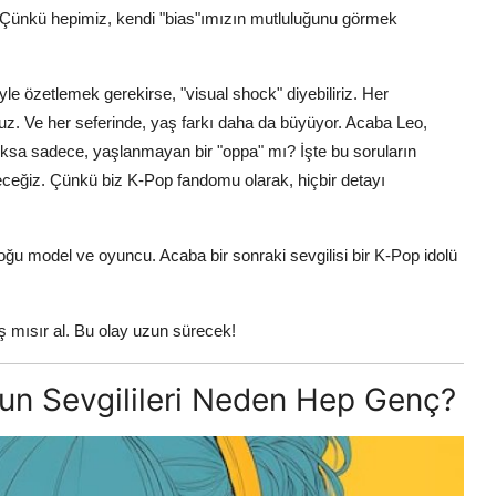
i. Çünkü hepimiz, kendi "bias"ımızın mutluluğunu görmek
le özetlemek gerekirse, "visual shock" diyebiliriz. Her
ruz. Ve her seferinde, yaş farkı daha da büyüyor. Acaba Leo,
sa sadece, yaşlanmayan bir "oppa" mı? İşte bu soruların
ceğiz. Çünkü biz K-Pop fandomu olarak, hiçbir detayı
oğu model ve oyuncu. Acaba bir sonraki sevgilisi bir K-Pop idolü
 mısır al. Bu olay uzun sürecek!
nun Sevgilileri Neden Hep Genç?