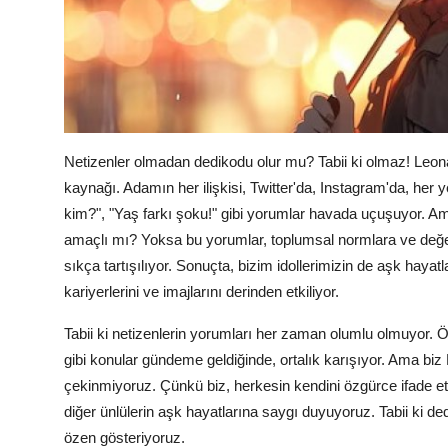
Netizenler olmadan dedikodu olur mu? Tabii ki olmaz! Leona
kaynağı. Adamın her ilişkisi, Twitter'da, Instagram'da, her 
kim?", "Yaş farkı şoku!" gibi yorumlar havada uçuşuyor. Am
amaçlı mı? Yoksa bu yorumlar, toplumsal normlara ve değe
sıkça tartışılıyor. Sonuçta, bizim idollerimizin de aşk hayat
kariyerlerini ve imajlarını derinden etkiliyor.
Tabii ki netizenlerin yorumları her zaman olumlu olmuyor. 
gibi konular gündeme geldiğinde, ortalık karışıyor. Ama bi
çekinmiyoruz. Çünkü biz, herkesin kendini özgürce ifade et
diğer ünlülerin aşk hayatlarına saygı duyuyoruz. Tabii ki
özen gösteriyoruz.