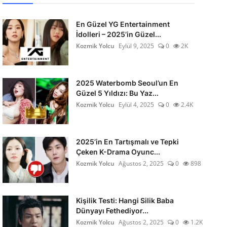
En Güzel YG Entertainment
İdolleri – 2025’in Güzel...
Kozmik Yolcu
Eylül 9, 2025
0
2K
2025 Waterbomb Seoul’un En
Güzel 5 Yıldızı: Bu Yaz...
Kozmik Yolcu
Eylül 4, 2025
0
2.4K
2025’in En Tartışmalı ve Tepki
Çeken K-Drama Oyunc...
Kozmik Yolcu
Ağustos 2, 2025
0
898
Kişilik Testi: Hangi Silik Baba
Dünyayı Fethediyor...
Kozmik Yolcu
Ağustos 2, 2025
0
1.2K