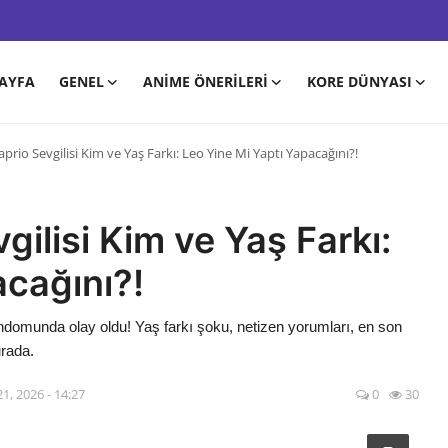
AYFA
GENEL
ANIME ÖNERILERI
KORE DÜNYASI
rio Sevgilisi Kim ve Yaş Farkı: Leo Yine Mi Yaptı Yapacağını?!
ilisi Kim ve Yaş Farkı:
acağını?!
ndomunda olay oldu! Yaş farkı şoku, netizen yorumları, en son
urada.
1, 2026 - 14:27
0
30