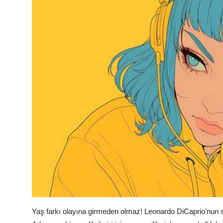
Yaş farkı olayına girmeden olmaz! Leonardo DiCaprio'nun sevgi