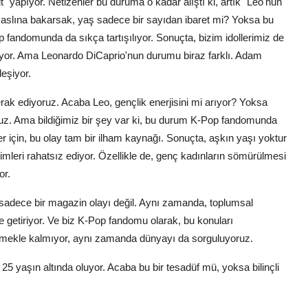
ut" yapıyor. Netizenler bu duruma o kadar alıştı ki, artık "Leo'nun
in aslına bakarsak, yaş sadece bir sayıdan ibaret mi? Yoksa bu
 fandomunda da sıkça tartışılıyor. Sonuçta, bizim idollerimiz de
ıyor. Ama Leonardo DiCaprio'nun durumu biraz farklı. Adam
leşiyor.
erak ediyoruz. Acaba Leo, gençlik enerjisini mi arıyor? Yoksa
uz. Ama bildiğimiz bir şey var ki, bu durum K-Pop fandomunda
r için, bu olay tam bir ilham kaynağı. Sonuçta, aşkın yaşı yoktur
imleri rahatsız ediyor. Özellikle de, genç kadınların sömürülmesi
or.
sadece bir magazin olayı değil. Aynı zamanda, toplumsal
e getiriyor. Ve biz K-Pop fandomu olarak, bu konuları
emekle kalmıyor, aynı zamanda dünyayı da sorguluyoruz.
 25 yaşın altında oluyor. Acaba bu bir tesadüf mü, yoksa bilinçli