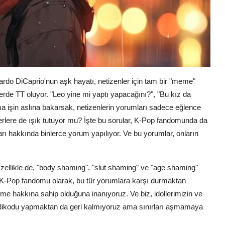
rdo DiCaprio'nun aşk hayatı, netizenler için tam bir "meme"
yerde TT oluyor. "Leo yine mi yaptı yapacağını?", "Bu kız da
a işin aslına bakarsak, netizenlerin yorumları sadece eğlence
rlere de ışık tutuyor mu? İşte bu sorular, K-Pop fandomunda da
ları hakkında binlerce yorum yapılıyor. Ve bu yorumlar, onların
Özellikle de, "body shaming", "slut shaming" ve "age shaming"
z K-Pop fandomu olarak, bu tür yorumlara karşı durmaktan
me hakkına sahip olduğuna inanıyoruz. Ve biz, idollerimizin ve
 dedikodu yapmaktan da geri kalmıyoruz ama sınırları aşmamaya