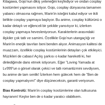
Kitagawa, Gojo'nun dikiş yeteneğini keşfediyor ve ondan cosplay
kostümleri yapmasını istiyor. Gojo, cosplay dünyasına tamamen
yabancı olmasına rağmen, Marin'in isteğini kabul ediyor ve ikili
birlikte cosplay yapmaya başlıyor. Bu anime, cosplay kültürünü o
kadar detaylı ve eğlenceli bir şekilde yansıtıyor ki, izlerken
cosplay yapmaya hevesleniyorsun. Karakterlerin arasındaki
ilişkiler çok tatlı ve samimi. Özellikle Gojo'nun utangaçlığı ve
Marin'in enerjik tavırları beni benden alıyor. Animasyon kalitesi de
muazzam, özellikle cosplay kostümlerinin detayları çok etkileyici.
Müzikleri de cabası! Açılış şarkısı o kadar hareketli ki, her
dinlediğimde dans etmek istiyorum. Eğer "Loving Yamada at
Lv999"un o görsel olarak çekici ve tatlı romantizmini sevdiysen,
bu anime de tam senlik! İzlerken hem gülecek hem de "Ben de
cosplay yapmalıyım!" diye düşüneceksin, garanti veriyorum.
Bias Kontrolü:
Marin'in cosplay kostümlerine olan tutkusuna
hayranım! Keşke ben de o kadar yaratıcı olabilsem.