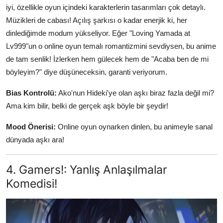
iyi, özellikle oyun içindeki karakterlerin tasarımları çok detaylı.
Müzikleri de cabası! Açılış şarkısı o kadar enerjik ki, her
dinlediğimde modum yükseliyor. Eğer "Loving Yamada at
Lv999"un o online oyun temalı romantizmini sevdiysen, bu anime
de tam senlik! İzlerken hem gülecek hem de "Acaba ben de mi
böyleyim?" diye düşüneceksin, garanti veriyorum.
Bias Kontrolü:
Ako'nun Hideki'ye olan aşkı biraz fazla değil mi?
Ama kim bilir, belki de gerçek aşk böyle bir şeydir!
Mood Önerisi:
Online oyun oynarken dinlen, bu animeyle sanal
dünyada aşkı ara!
4. Gamers!: Yanlış Anlaşılmalar
Komedisi!