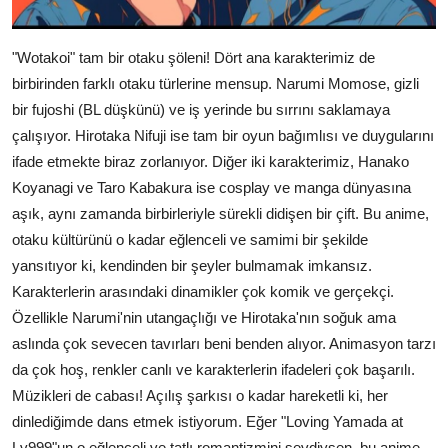
"Wotakoi" tam bir otaku şöleni! Dört ana karakterimiz de
birbirinden farklı otaku türlerine mensup. Narumi Momose, gizli
bir fujoshi (BL düşkünü) ve iş yerinde bu sırrını saklamaya
çalışıyor. Hirotaka Nifuji ise tam bir oyun bağımlısı ve duygularını
ifade etmekte biraz zorlanıyor. Diğer iki karakterimiz, Hanako
Koyanagi ve Taro Kabakura ise cosplay ve manga dünyasına
aşık, aynı zamanda birbirleriyle sürekli didişen bir çift. Bu anime,
otaku kültürünü o kadar eğlenceli ve samimi bir şekilde
yansıtıyor ki, kendinden bir şeyler bulmamak imkansız.
Karakterlerin arasındaki dinamikler çok komik ve gerçekçi.
Özellikle Narumi'nin utangaçlığı ve Hirotaka'nın soğuk ama
aslında çok sevecen tavırları beni benden alıyor. Animasyon tarzı
da çok hoş, renkler canlı ve karakterlerin ifadeleri çok başarılı.
Müzikleri de cabası! Açılış şarkısı o kadar hareketli ki, her
dinlediğimde dans etmek istiyorum. Eğer "Loving Yamada at
Lv999"un o eğlenceli ve tatlı romantizmini sevdiysen, bu anime