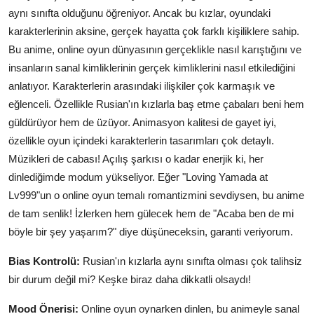
aynı sınıfta olduğunu öğreniyor. Ancak bu kızlar, oyundaki
karakterlerinin aksine, gerçek hayatta çok farklı kişiliklere sahip.
Bu anime, online oyun dünyasının gerçeklikle nasıl karıştığını ve
insanların sanal kimliklerinin gerçek kimliklerini nasıl etkilediğini
anlatıyor. Karakterlerin arasındaki ilişkiler çok karmaşık ve
eğlenceli. Özellikle Rusian'ın kızlarla baş etme çabaları beni hem
güldürüyor hem de üzüyor. Animasyon kalitesi de gayet iyi,
özellikle oyun içindeki karakterlerin tasarımları çok detaylı.
Müzikleri de cabası! Açılış şarkısı o kadar enerjik ki, her
dinlediğimde modum yükseliyor. Eğer "Loving Yamada at
Lv999"un o online oyun temalı romantizmini sevdiysen, bu anime
de tam senlik! İzlerken hem gülecek hem de "Acaba ben de mi
böyle bir şey yaşarım?" diye düşüneceksin, garanti veriyorum.
Bias Kontrolü:
Rusian'ın kızlarla aynı sınıfta olması çok talihsiz
bir durum değil mi? Keşke biraz daha dikkatli olsaydı!
Mood Önerisi:
Online oyun oynarken dinlen, bu animeyle sanal