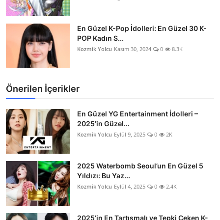
En Güzel K-Pop İdolleri: En Güzel 30 K-
POP Kadın S...
Kozmik Yolcu
Kasım 30, 2024
0
8.3K
Önerilen İçerikler
En Güzel YG Entertainment İdolleri –
2025’in Güzel...
Kozmik Yolcu
Eylül 9, 2025
0
2K
2025 Waterbomb Seoul’un En Güzel 5
Yıldızı: Bu Yaz...
Kozmik Yolcu
Eylül 4, 2025
0
2.4K
2025’in En Tartışmalı ve Tepki Çeken K-