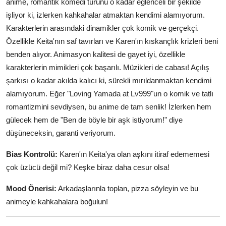
anime, romantik komedi türünü o kadar eğlenceli bir şekilde
işliyor ki, izlerken kahkahalar atmaktan kendimi alamıyorum.
Karakterlerin arasındaki dinamikler çok komik ve gerçekçi.
Özellikle Keita'nın saf tavırları ve Karen'ın kıskançlık krizleri beni
benden alıyor. Animasyon kalitesi de gayet iyi, özellikle
karakterlerin mimikleri çok başarılı. Müzikleri de cabası! Açılış
şarkısı o kadar akılda kalıcı ki, sürekli mırıldanmaktan kendimi
alamıyorum. Eğer "Loving Yamada at Lv999"un o komik ve tatlı
romantizmini sevdiysen, bu anime de tam senlik! İzlerken hem
gülecek hem de "Ben de böyle bir aşk istiyorum!" diye
düşüneceksin, garanti veriyorum.
Bias Kontrolü:
Karen'ın Keita'ya olan aşkını itiraf edememesi
çok üzücü değil mi? Keşke biraz daha cesur olsa!
Mood Önerisi:
Arkadaşlarınla toplan, pizza söyleyin ve bu
animeyle kahkahalara boğulun!