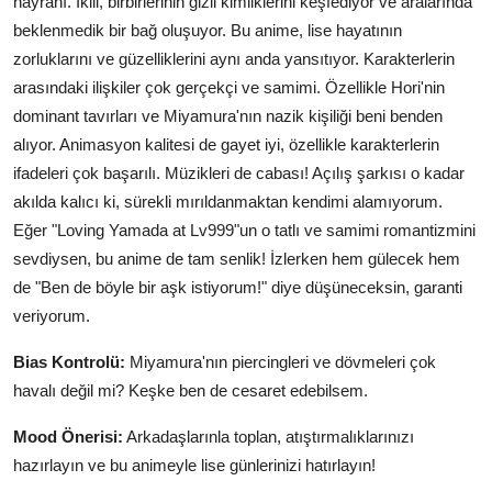
hayranı. İkili, birbirlerinin gizli kimliklerini keşfediyor ve aralarında
beklenmedik bir bağ oluşuyor. Bu anime, lise hayatının
zorluklarını ve güzelliklerini aynı anda yansıtıyor. Karakterlerin
arasındaki ilişkiler çok gerçekçi ve samimi. Özellikle Hori'nin
dominant tavırları ve Miyamura'nın nazik kişiliği beni benden
alıyor. Animasyon kalitesi de gayet iyi, özellikle karakterlerin
ifadeleri çok başarılı. Müzikleri de cabası! Açılış şarkısı o kadar
akılda kalıcı ki, sürekli mırıldanmaktan kendimi alamıyorum.
Eğer "Loving Yamada at Lv999"un o tatlı ve samimi romantizmini
sevdiysen, bu anime de tam senlik! İzlerken hem gülecek hem
de "Ben de böyle bir aşk istiyorum!" diye düşüneceksin, garanti
veriyorum.
Bias Kontrolü:
Miyamura'nın piercingleri ve dövmeleri çok
havalı değil mi? Keşke ben de cesaret edebilsem.
Mood Önerisi:
Arkadaşlarınla toplan, atıştırmalıklarınızı
hazırlayın ve bu animeyle lise günlerinizi hatırlayın!