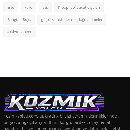
liste
kore
bts
K-pop idol vücut ölçüleri
Bangtan Boys
güçlü karakterlerin olduğu animeler
aksiyon anime
KozmikYolcu.com, tıpkı adı gibi sizi evrenin derinliklerinde
bir yolculuğa çıkarıyor. Bilim kurgu, fantezi, uzay temalı
oyunlar, dizi ve filmler, manga, webtoon ve daha fazlası gibi