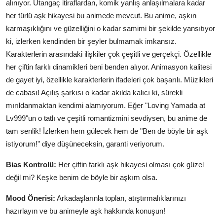
alınıyor. Utangaç itiraflardan, komik yanlış anlaşılmalara kadar
her türlü aşk hikayesi bu animede mevcut. Bu anime, aşkın
karmaşıklığını ve güzelliğini o kadar samimi bir şekilde yansıtıyor
ki, izlerken kendinden bir şeyler bulmamak imkansız.
Karakterlerin arasındaki ilişkiler çok çeşitli ve gerçekçi. Özellikle
her çiftin farklı dinamikleri beni benden alıyor. Animasyon kalitesi
de gayet iyi, özellikle karakterlerin ifadeleri çok başarılı. Müzikleri
de cabası! Açılış şarkısı o kadar akılda kalıcı ki, sürekli
mırıldanmaktan kendimi alamıyorum. Eğer "Loving Yamada at
Lv999"un o tatlı ve çeşitli romantizmini sevdiysen, bu anime de
tam senlik! İzlerken hem gülecek hem de "Ben de böyle bir aşk
istiyorum!" diye düşüneceksin, garanti veriyorum.
Bias Kontrolü:
Her çiftin farklı aşk hikayesi olması çok güzel
değil mi? Keşke benim de böyle bir aşkım olsa.
Mood Önerisi:
Arkadaşlarınla toplan, atıştırmalıklarınızı
hazırlayın ve bu animeyle aşk hakkında konuşun!