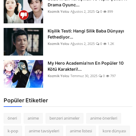
Drama Oyunc...
Kozmik Yolcu
Ağustos 2, 2025
0
899
Kişilik Testi: Hangi Silik Baba Dünyayı
Fethediyor...
Kozmik Yolcu
Ağustos 2, 2025
0
1.2K
My Hero Academia'nın En Popüler 10
Kötü Karakteri!...
Kozmik Yolcu
Temmuz 30, 2025
0
797
Popüler Etiketler
öneri
anime
benzeri animeler
anime önerileri
k-pop
anime tavsiyeleri
anime listesi
kore dünyası