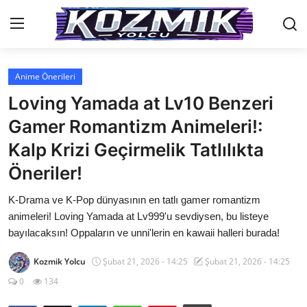
Anime Önerileri
Anasayfa
Loving Yamada at Lv10 Benzeri
İletişim
Gamer Romantizm Animeleri!:
Kalp Krizi Geçirmelik Tatlılıkta
Genel
Öneriler!
Anime Önerileri
K-Drama ve K-Pop dünyasının en tatlı gamer romantizm
Kore Dünyası
animeleri! Loving Yamada at Lv999'u sevdiysen, bu listeye
bayılacaksın! Oppaların ve unni'lerin en kawaii halleri burada!
Anime Karakterleri
Kozmik Yolcu
Şubat 21, 2026 - 14:25
Şubat 21, 2026 - 14:25
Anime
0
134
Dizi & Film