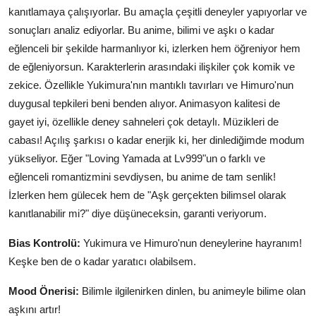
kanıtlamaya çalışıyorlar. Bu amaçla çeşitli deneyler yapıyorlar ve
sonuçları analiz ediyorlar. Bu anime, bilimi ve aşkı o kadar
eğlenceli bir şekilde harmanlıyor ki, izlerken hem öğreniyor hem
de eğleniyorsun. Karakterlerin arasındaki ilişkiler çok komik ve
zekice. Özellikle Yukimura'nın mantıklı tavırları ve Himuro'nun
duygusal tepkileri beni benden alıyor. Animasyon kalitesi de
gayet iyi, özellikle deney sahneleri çok detaylı. Müzikleri de
cabası! Açılış şarkısı o kadar enerjik ki, her dinlediğimde modum
yükseliyor. Eğer "Loving Yamada at Lv999"un o farklı ve
eğlenceli romantizmini sevdiysen, bu anime de tam senlik!
İzlerken hem gülecek hem de "Aşk gerçekten bilimsel olarak
kanıtlanabilir mi?" diye düşüneceksin, garanti veriyorum.
Bias Kontrolü:
Yukimura ve Himuro'nun deneylerine hayranım!
Keşke ben de o kadar yaratıcı olabilsem.
Mood Önerisi:
Bilimle ilgilenirken dinlen, bu animeyle bilime olan
aşkını artır!