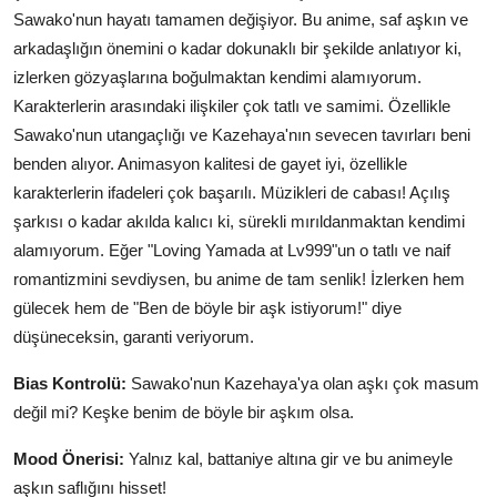
Sawako'nun hayatı tamamen değişiyor. Bu anime, saf aşkın ve
arkadaşlığın önemini o kadar dokunaklı bir şekilde anlatıyor ki,
izlerken gözyaşlarına boğulmaktan kendimi alamıyorum.
Karakterlerin arasındaki ilişkiler çok tatlı ve samimi. Özellikle
Sawako'nun utangaçlığı ve Kazehaya'nın sevecen tavırları beni
benden alıyor. Animasyon kalitesi de gayet iyi, özellikle
karakterlerin ifadeleri çok başarılı. Müzikleri de cabası! Açılış
şarkısı o kadar akılda kalıcı ki, sürekli mırıldanmaktan kendimi
alamıyorum. Eğer "Loving Yamada at Lv999"un o tatlı ve naif
romantizmini sevdiysen, bu anime de tam senlik! İzlerken hem
gülecek hem de "Ben de böyle bir aşk istiyorum!" diye
düşüneceksin, garanti veriyorum.
Bias Kontrolü:
Sawako'nun Kazehaya'ya olan aşkı çok masum
değil mi? Keşke benim de böyle bir aşkım olsa.
Mood Önerisi:
Yalnız kal, battaniye altına gir ve bu animeyle
aşkın saflığını hisset!