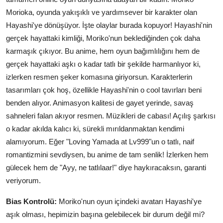
Morioka, oyunda yakışıklı ve yardımsever bir karakter olan
Hayashi'ye dönüşüyor. İşte olaylar burada kopuyor! Hayashi'nin
gerçek hayattaki kimliği, Moriko'nun beklediğinden çok daha
karmaşık çıkıyor. Bu anime, hem oyun bağımlılığını hem de
gerçek hayattaki aşkı o kadar tatlı bir şekilde harmanlıyor ki,
izlerken resmen şeker komasına giriyorsun. Karakterlerin
tasarımları çok hoş, özellikle Hayashi'nin o cool tavırları beni
benden alıyor. Animasyon kalitesi de gayet yerinde, savaş
sahneleri falan akıyor resmen. Müzikleri de cabası! Açılış şarkısı
o kadar akılda kalıcı ki, sürekli mırıldanmaktan kendimi
alamıyorum. Eğer "Loving Yamada at Lv999"un o tatlı, naif
romantizmini sevdiysen, bu anime de tam senlik! İzlerken hem
gülecek hem de "Ayy, ne tatlılaar!" diye haykıracaksın, garanti
veriyorum.
Bias Kontrolü:
Moriko'nun oyun içindeki avatarı Hayashi'ye
aşık olması, hepimizin başına gelebilecek bir durum değil mi?