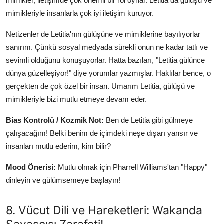
mimikler, iletişimde çok önemli bir rol oynar. Letitia da gülüşü ve
mimikleriyle insanlarla çok iyi iletişim kuruyor.
Netizenler de Letitia'nın gülüşüne ve mimiklerine bayılıyorlar
sanırım. Çünkü sosyal medyada sürekli onun ne kadar tatlı ve
sevimli olduğunu konuşuyorlar. Hatta bazıları, "Letitia gülünce
dünya güzelleşiyor!" diye yorumlar yazmışlar. Haklılar bence, o
gerçekten de çok özel bir insan. Umarım Letitia, gülüşü ve
mimikleriyle bizi mutlu etmeye devam eder.
Bias Kontrolü / Kozmik Not:
Ben de Letitia gibi gülmeye
çalışacağım! Belki benim de içimdeki neşe dışarı yansır ve
insanları mutlu ederim, kim bilir?
Mood Önerisi:
Mutlu olmak için Pharrell Williams'tan "Happy"
dinleyin ve gülümsemeye başlayın!
8. Vücut Dili ve Hareketleri: Wakanda