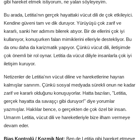
gibi hareket etmek istiyorum, ne yalan söyleyeyim.
Bu arada, Letitia'nın gerçek hayattaki vücut dili de çok etkileyici.
Kendine güveni tam ve dik duruyor. Yürüyüşü çok zarif ve
kararlı, sanki her adımını bilerek atıyor. Bir de ellerini çok iyi
kullanıyor, konuşurken falan mimiklerini elleriyle destekliyor. Bu
da onu daha da karizmatik yapıyor. Çünkü vücut dili, iletişimde
çok önemli bir rol oynar. Letitia da vücut diliyle insanlarla çok iyi
iletişim kuruyor.
Netizenler de Letitia'nın vücut diline ve hareketlerine hayran
kalmışlar sanırım. Çünkü sosyal medyada sürekli onun ne kadar
zarif ve kararlı olduğunu konuşuyorlar. Hatta bazıları, "Letitia,
gerçek hayatta da savaşçı gibi duruyor!" diye yorumlar
yazmışlar. Haklılar bence, o gerçekten de çok özel bir insan.
Umarım Letitia, vücut dili ve hareketleriyle bize ilham vermeye
devam eder.
Bias Kontrolü / Kozmik Not:
Ben de Letitia gibi hareket etmeye