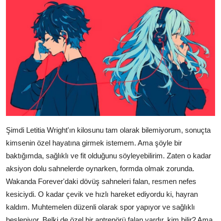
Şimdi Letitia Wright'ın kilosunu tam olarak bilemiyorum, sonuçta
kimsenin özel hayatına girmek istemem. Ama şöyle bir
baktığımda, sağlıklı ve fit olduğunu söyleyebilirim. Zaten o kadar
aksiyon dolu sahnelerde oynarken, formda olmak zorunda.
Wakanda Forever'daki dövüş sahneleri falan, resmen nefes
kesiciydi. O kadar çevik ve hızlı hareket ediyordu ki, hayran
kaldım. Muhtemelen düzenli olarak spor yapıyor ve sağlıklı
besleniyor. Belki de özel bir antrenörü falan vardır, kim bilir? Ama