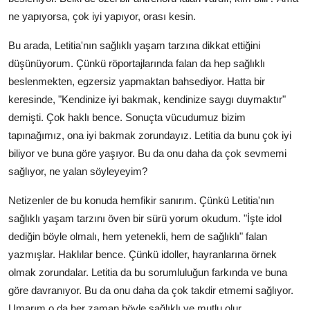
ne yapıyorsa, çok iyi yapıyor, orası kesin.
Bu arada, Letitia'nın sağlıklı yaşam tarzına dikkat ettiğini
düşünüyorum. Çünkü röportajlarında falan da hep sağlıklı
beslenmekten, egzersiz yapmaktan bahsediyor. Hatta bir
keresinde, "Kendinize iyi bakmak, kendinize saygı duymaktır"
demişti. Çok haklı bence. Sonuçta vücudumuz bizim
tapınağımız, ona iyi bakmak zorundayız. Letitia da bunu çok iyi
biliyor ve buna göre yaşıyor. Bu da onu daha da çok sevmemi
sağlıyor, ne yalan söyleyeyim?
Netizenler de bu konuda hemfikir sanırım. Çünkü Letitia'nın
sağlıklı yaşam tarzını öven bir sürü yorum okudum. "İşte idol
dediğin böyle olmalı, hem yetenekli, hem de sağlıklı" falan
yazmışlar. Haklılar bence. Çünkü idoller, hayranlarına örnek
olmak zorundalar. Letitia da bu sorumluluğun farkında ve buna
göre davranıyor. Bu da onu daha da çok takdir etmemi sağlıyor.
Umarım o da her zaman böyle sağlıklı ve mutlu olur.