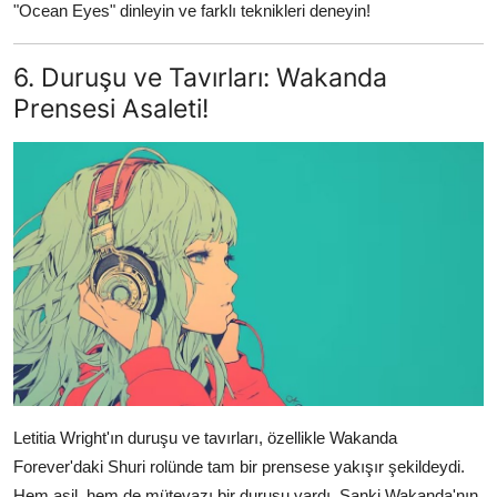
"Ocean Eyes" dinleyin ve farklı teknikleri deneyin!
6. Duruşu ve Tavırları: Wakanda
Prensesi Asaleti!
Letitia Wright'ın duruşu ve tavırları, özellikle Wakanda
Forever'daki Shuri rolünde tam bir prensese yakışır şekildeydi.
Hem asil, hem de mütevazı bir duruşu vardı. Sanki Wakanda'nın