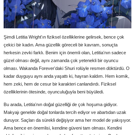
Şimdi Letitia Wright'ın fiziksel özelliklerine gelirsek, bence çok
çekici bir kadın. Ama güzellik göreceli bir kavram, sonuçta
herkesin zevki farklı. Benim için önemli olan, Letitia'nın sadece
güzel olması değil, aynı zamanda çok yetenekli bir oyuncu
olması. Wakanda Forever'daki Shuri rolüyle resmen döktürdü. O
kadar duyguyu aynı anda yaşattı ki, hayran kaldım. Hem komik,
hem zeki, hem de cesur bir karakteri canlandırdı. Fiziksel
özelliklerinin ötesinde, oyunculuğuyla beni büyüledi.
Bu arada, Letitia'nın doğal güzelliği de çok hoşuma gidiyor.
Makyajı genelde doğal tonlarda tercih ediyor ve abartıdan uzak
duruyor. Saçları da sürekli değişiyor ama her model de yakışıyor.
Ama bence en önemlisi, kendine güveni tam olması. Kendini