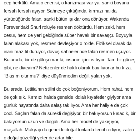
cep herkülü. Ama o enerjisi, o karizması var ya, sanki boyunu
fersah fersah aşıyor. Sahneye çıktığında, kırmızı halıda
yürüdüğünde falan, sanki bütün ışıklar ona dönüyor. Wakanda
Forever'daki Shuri rolüyle resmen döktürdü. Hem zeki, hem
cesur, hem de yeri geldiğinde süper havalı bir savaşçı. Boyuyla
falan alakası yok, resmen devleşiyor o rolde. Fiziksel olarak da
inanılmaz fit duruyor, dövüş sahnelerinde falan resmen uçuyor.
Bu arada, bir de gülüşü var ki, insanın içini ısıtıyor. Tam bir güneş
gibi, ne diyeyim? Netizenler de haklı olarak bayılıyorlar bu kıza.
"Biasım olur mu?" diye düşünmedim değil, yalan yok.
Bu arada, Letitia'nın stilini de çok beğeniyorum. Hem rahat, hem
de çok şık. Kırmızı halıda genelde iddialı kıyafetler giyiyor ama
günlük hayatında daha salaş takılıyor. Ama her haliyle de çok
cool. Saçları falan da sürekli değişiyor, bir bakıyorsun kısacık, bir
bakıyorsun uzun ve dalgalı. Ama her model de yakışıyor,
maşallah. Makyajı da genelde doğal tonlarda tercih ediyor, zaten
o doğal güzelliği yeter de artar bile.