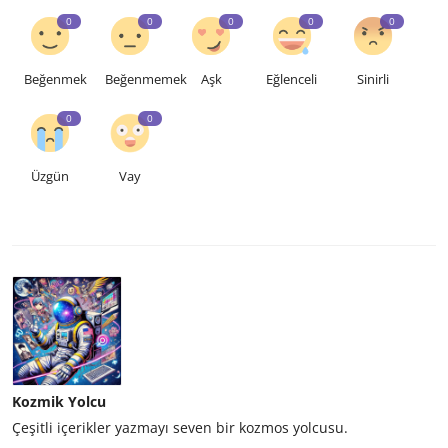
0
0
0
0
0
Beğenmek
Beğenmemek
Aşk
Eğlenceli
Sinirli
0
0
Üzgün
Vay
Kozmik Yolcu
Çeşitli içerikler yazmayı seven bir kozmos yolcusu.