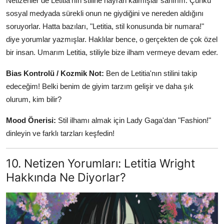
Netizenler de Letitia'nın stiline hayran kalmışlar sanırım. Çünkü
sosyal medyada sürekli onun ne giydiğini ve nereden aldığını
soruyorlar. Hatta bazıları, "Letitia, stil konusunda bir numara!"
diye yorumlar yazmışlar. Haklılar bence, o gerçekten de çok özel
bir insan. Umarım Letitia, stiliyle bize ilham vermeye devam eder.
Bias Kontrolü / Kozmik Not:
Ben de Letitia'nın stilini takip
edeceğim! Belki benim de giyim tarzım gelişir ve daha şık
olurum, kim bilir?
Mood Önerisi:
Stil ilhamı almak için Lady Gaga'dan "Fashion!"
dinleyin ve farklı tarzları keşfedin!
10. Netizen Yorumları: Letitia Wright
Hakkında Ne Diyorlar?