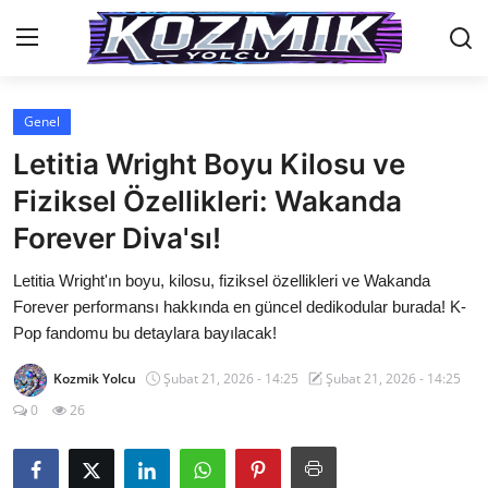
Genel
Anasayfa
Letitia Wright Boyu Kilosu ve
İletişim
Fiziksel Özellikleri: Wakanda
Forever Diva'sı!
Genel
Letitia Wright'ın boyu, kilosu, fiziksel özellikleri ve Wakanda
Anime Önerileri
Forever performansı hakkında en güncel dedikodular burada! K-
Kore Dünyası
Pop fandomu bu detaylara bayılacak!
Anime Karakterleri
Kozmik Yolcu
Şubat 21, 2026 - 14:25
Şubat 21, 2026 - 14:25
0
26
Anime
Dizi & Film