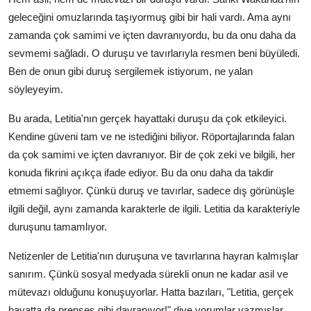
geleceğini omuzlarında taşıyormuş gibi bir hali vardı. Ama aynı
zamanda çok samimi ve içten davranıyordu, bu da onu daha da
sevmemi sağladı. O duruşu ve tavırlarıyla resmen beni büyüledi.
Ben de onun gibi duruş sergilemek istiyorum, ne yalan
söyleyeyim.
Bu arada, Letitia'nın gerçek hayattaki duruşu da çok etkileyici.
Kendine güveni tam ve ne istediğini biliyor. Röportajlarında falan
da çok samimi ve içten davranıyor. Bir de çok zeki ve bilgili, her
konuda fikrini açıkça ifade ediyor. Bu da onu daha da takdir
etmemi sağlıyor. Çünkü duruş ve tavırlar, sadece dış görünüşle
ilgili değil, aynı zamanda karakterle de ilgili. Letitia da karakteriyle
duruşunu tamamlıyor.
Netizenler de Letitia'nın duruşuna ve tavırlarına hayran kalmışlar
sanırım. Çünkü sosyal medyada sürekli onun ne kadar asil ve
mütevazı olduğunu konuşuyorlar. Hatta bazıları, "Letitia, gerçek
hayatta da prenses gibi davranıyor!" diye yorumlar yazmışlar.