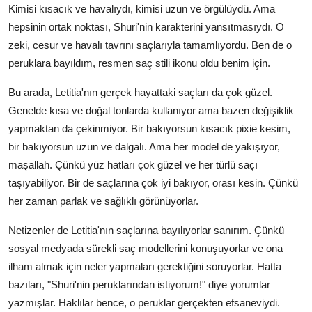
Kimisi kısacık ve havalıydı, kimisi uzun ve örgülüydü. Ama
hepsinin ortak noktası, Shuri'nin karakterini yansıtmasıydı. O
zeki, cesur ve havalı tavrını saçlarıyla tamamlıyordu. Ben de o
peruklara bayıldım, resmen saç stili ikonu oldu benim için.
Bu arada, Letitia'nın gerçek hayattaki saçları da çok güzel.
Genelde kısa ve doğal tonlarda kullanıyor ama bazen değişiklik
yapmaktan da çekinmiyor. Bir bakıyorsun kısacık pixie kesim,
bir bakıyorsun uzun ve dalgalı. Ama her model de yakışıyor,
maşallah. Çünkü yüz hatları çok güzel ve her türlü saçı
taşıyabiliyor. Bir de saçlarına çok iyi bakıyor, orası kesin. Çünkü
her zaman parlak ve sağlıklı görünüyorlar.
Netizenler de Letitia'nın saçlarına bayılıyorlar sanırım. Çünkü
sosyal medyada sürekli saç modellerini konuşuyorlar ve ona
ilham almak için neler yapmaları gerektiğini soruyorlar. Hatta
bazıları, "Shuri'nin peruklarından istiyorum!" diye yorumlar
yazmışlar. Haklılar bence, o peruklar gerçekten efsaneviydi.