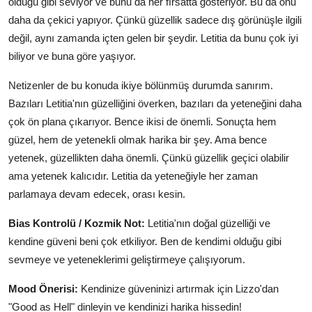
olduğu gibi seviyor ve bunu da her fırsatta gösteriyor. Bu da onu
daha da çekici yapıyor. Çünkü güzellik sadece dış görünüşle ilgili
değil, aynı zamanda içten gelen bir şeydir. Letitia da bunu çok iyi
biliyor ve buna göre yaşıyor.
Netizenler de bu konuda ikiye bölünmüş durumda sanırım.
Bazıları Letitia'nın güzelliğini överken, bazıları da yeteneğini daha
çok ön plana çıkarıyor. Bence ikisi de önemli. Sonuçta hem
güzel, hem de yetenekli olmak harika bir şey. Ama bence
yetenek, güzellikten daha önemli. Çünkü güzellik geçici olabilir
ama yetenek kalıcıdır. Letitia da yeteneğiyle her zaman
parlamaya devam edecek, orası kesin.
Bias Kontrolü / Kozmik Not:
Letitia'nın doğal güzelliği ve
kendine güveni beni çok etkiliyor. Ben de kendimi olduğu gibi
sevmeye ve yeteneklerimi geliştirmeye çalışıyorum.
Mood Önerisi:
Kendinize güveninizi artırmak için Lizzo'dan
"Good as Hell" dinleyin ve kendinizi harika hissedin!