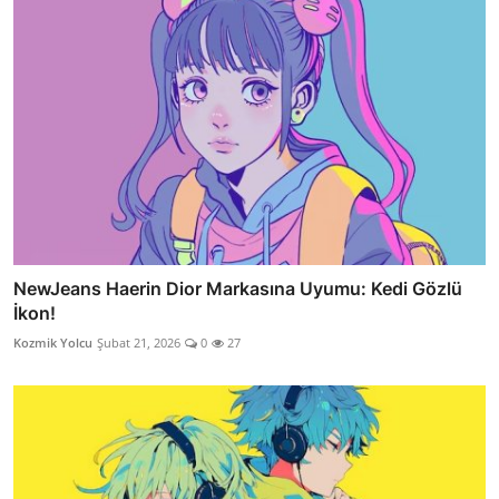
NewJeans Haerin Dior Markasına Uyumu: Kedi Gözlü
İkon!
Kozmik Yolcu
Şubat 21, 2026
0
27