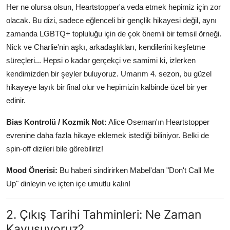
Her ne olursa olsun, Heartstopper'a veda etmek hepimiz için zor
olacak. Bu dizi, sadece eğlenceli bir gençlik hikayesi değil, aynı
zamanda LGBTQ+ topluluğu için de çok önemli bir temsil örneği.
Nick ve Charlie'nin aşkı, arkadaşlıkları, kendilerini keşfetme
süreçleri... Hepsi o kadar gerçekçi ve samimi ki, izlerken
kendimizden bir şeyler buluyoruz. Umarım 4. sezon, bu güzel
hikayeye layık bir final olur ve hepimizin kalbinde özel bir yer
edinir.
Bias Kontrolü / Kozmik Not:
Alice Oseman'ın Heartstopper
evrenine daha fazla hikaye eklemek istediği biliniyor. Belki de
spin-off dizileri bile görebiliriz!
Mood Önerisi:
Bu haberi sindirirken Mabel'dan "Don't Call Me
Up" dinleyin ve içten içe umutlu kalın!
2. Çıkış Tarihi Tahminleri: Ne Zaman
Kavuşuyoruz?