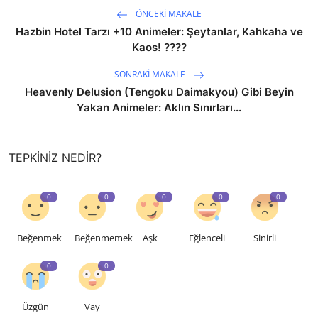
ÖNCEKI MAKALE
Hazbin Hotel Tarzı +10 Animeler: Şeytanlar, Kahkaha ve
Kaos! ????
SONRAKI MAKALE
Heavenly Delusion (Tengoku Daimakyou) Gibi Beyin
Yakan Animeler: Aklın Sınırları...
TEPKINIZ NEDIR?
0
0
0
0
0
Beğenmek
Beğenmemek
Aşk
Eğlenceli
Sinirli
0
0
Üzgün
Vay