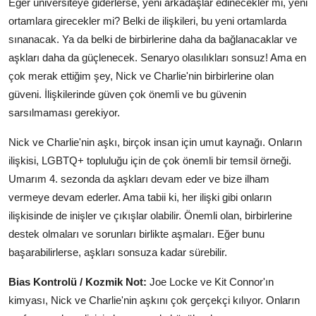
Eğer üniversiteye giderlerse, yeni arkadaşlar edinecekler mi, yeni
ortamlara girecekler mi? Belki de ilişkileri, bu yeni ortamlarda
sınanacak. Ya da belki de birbirlerine daha da bağlanacaklar ve
aşkları daha da güçlenecek. Senaryo olasılıkları sonsuz! Ama en
çok merak ettiğim şey, Nick ve Charlie'nin birbirlerine olan
güveni. İlişkilerinde güven çok önemli ve bu güvenin
sarsılmaması gerekiyor.
Nick ve Charlie'nin aşkı, birçok insan için umut kaynağı. Onların
ilişkisi, LGBTQ+ topluluğu için de çok önemli bir temsil örneği.
Umarım 4. sezonda da aşkları devam eder ve bize ilham
vermeye devam ederler. Ama tabii ki, her ilişki gibi onların
ilişkisinde de inişler ve çıkışlar olabilir. Önemli olan, birbirlerine
destek olmaları ve sorunları birlikte aşmaları. Eğer bunu
başarabilirlerse, aşkları sonsuza kadar sürebilir.
Bias Kontrolü / Kozmik Not:
Joe Locke ve Kit Connor'ın
kimyası, Nick ve Charlie'nin aşkını çok gerçekçi kılıyor. Onların