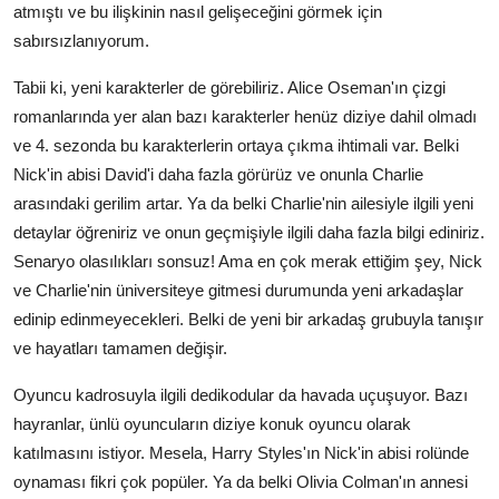
atmıştı ve bu ilişkinin nasıl gelişeceğini görmek için
sabırsızlanıyorum.
Tabii ki, yeni karakterler de görebiliriz. Alice Oseman'ın çizgi
romanlarında yer alan bazı karakterler henüz diziye dahil olmadı
ve 4. sezonda bu karakterlerin ortaya çıkma ihtimali var. Belki
Nick'in abisi David'i daha fazla görürüz ve onunla Charlie
arasındaki gerilim artar. Ya da belki Charlie'nin ailesiyle ilgili yeni
detaylar öğreniriz ve onun geçmişiyle ilgili daha fazla bilgi ediniriz.
Senaryo olasılıkları sonsuz! Ama en çok merak ettiğim şey, Nick
ve Charlie'nin üniversiteye gitmesi durumunda yeni arkadaşlar
edinip edinmeyecekleri. Belki de yeni bir arkadaş grubuyla tanışır
ve hayatları tamamen değişir.
Oyuncu kadrosuyla ilgili dedikodular da havada uçuşuyor. Bazı
hayranlar, ünlü oyuncuların diziye konuk oyuncu olarak
katılmasını istiyor. Mesela, Harry Styles'ın Nick'in abisi rolünde
oynaması fikri çok popüler. Ya da belki Olivia Colman'ın annesi