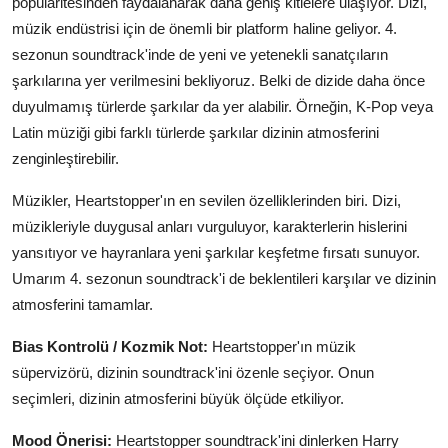
popülaritesinden faydalanarak daha geniş kitlelere ulaşıyor. Dizi,
müzik endüstrisi için de önemli bir platform haline geliyor. 4.
sezonun soundtrack'inde de yeni ve yetenekli sanatçıların
şarkılarına yer verilmesini bekliyoruz. Belki de dizide daha önce
duyulmamış türlerde şarkılar da yer alabilir. Örneğin, K-Pop veya
Latin müziği gibi farklı türlerde şarkılar dizinin atmosferini
zenginleştirebilir.
Müzikler, Heartstopper'ın en sevilen özelliklerinden biri. Dizi,
müzikleriyle duygusal anları vurguluyor, karakterlerin hislerini
yansıtıyor ve hayranlara yeni şarkılar keşfetme fırsatı sunuyor.
Umarım 4. sezonun soundtrack'i de beklentileri karşılar ve dizinin
atmosferini tamamlar.
Bias Kontrolü / Kozmik Not:
Heartstopper'ın müzik
süpervizörü, dizinin soundtrack'ini özenle seçiyor. Onun
seçimleri, dizinin atmosferini büyük ölçüde etkiliyor.
Mood Önerisi:
Heartstopper soundtrack'ini dinlerken Harry