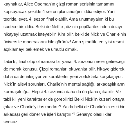
kaynaklar, Alice Oseman'ın çizgi roman serisinin tamamını
kapsayacak şekilde 4 sezon planlandığını iddia ediyor. Yani
teoride, evet, 4. sezon final olabilir. Ama unutmayalım ki bu
sadece bir iddia. Belki de Netflix, dizinin popülaritesinden dolayı
hikayeyi uzatmak isteyebilir. Kim bilir, belki de Nick ve Charlie'nin
üniversite maceralarını bile görürüz! Ama şimdilik, en iyisi resmi
açıklamayı beklemek ve umutlu olmak.
Tabii ki, final olup olmaması bir yana, 4. sezonun neler getireceği
de merak konusu. Çizgi romanları okuyanlar bilir, hikaye giderek
daha da derinleşiyor ve karakterler yeni zorluklarla karşılaşıyor.
Nick'in ailevi sorunları, Charlie'nin mental sağlığı, arkadaşlıkların
karmaşıklığı... Hepsi 4. sezonda daha da ön plana çıkabilir. Ve
tabii ki, yeni karakterler de görebiliriz! Belki Nick'in kuzeni ortaya
çıkar ve Charlie'yi kıskandırır? Ya da belki de Charlie'nin eski bir
arkadaşı geri döner ve işleri karıştırır? Senaryo olasılıkları
sonsuz!