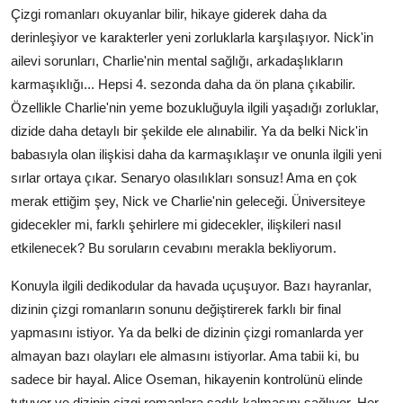
Çizgi romanları okuyanlar bilir, hikaye giderek daha da
derinleşiyor ve karakterler yeni zorluklarla karşılaşıyor. Nick'in
ailevi sorunları, Charlie'nin mental sağlığı, arkadaşlıkların
karmaşıklığı... Hepsi 4. sezonda daha da ön plana çıkabilir.
Özellikle Charlie'nin yeme bozukluğuyla ilgili yaşadığı zorluklar,
dizide daha detaylı bir şekilde ele alınabilir. Ya da belki Nick'in
babasıyla olan ilişkisi daha da karmaşıklaşır ve onunla ilgili yeni
sırlar ortaya çıkar. Senaryo olasılıkları sonsuz! Ama en çok
merak ettiğim şey, Nick ve Charlie'nin geleceği. Üniversiteye
gidecekler mi, farklı şehirlere mi gidecekler, ilişkileri nasıl
etkilenecek? Bu soruların cevabını merakla bekliyorum.
Konuyla ilgili dedikodular da havada uçuşuyor. Bazı hayranlar,
dizinin çizgi romanların sonunu değiştirerek farklı bir final
yapmasını istiyor. Ya da belki de dizinin çizgi romanlarda yer
almayan bazı olayları ele almasını istiyorlar. Ama tabii ki, bu
sadece bir hayal. Alice Oseman, hikayenin kontrolünü elinde
tutuyor ve dizinin çizgi romanlara sadık kalmasını sağlıyor. Her