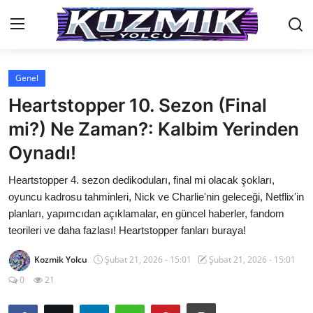
Genel
Anasayfa
Heartstopper 10. Sezon (Final
Genel
mi?) Ne Zaman?: Kalbim Yerinden
Oynadı!
İletişim
Heartstopper 4. sezon dedikoduları, final mi olacak şokları,
Anime Önerileri
oyuncu kadrosu tahminleri, Nick ve Charlie'nin geleceği, Netflix'in
Kore Dünyası
planları, yapımcıdan açıklamalar, en güncel haberler, fandom
teorileri ve daha fazlası! Heartstopper fanları buraya!
Anime Karakterleri
Kozmik Yolcu
Şubat 21, 2026 - 15:01
Şubat 21, 2026 - 15:01
Anime
0
21
Dizi & Film