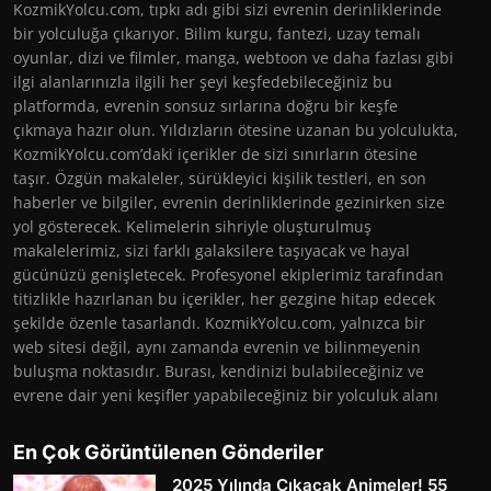
KozmikYolcu.com, tıpkı adı gibi sizi evrenin derinliklerinde
bir yolculuğa çıkarıyor. Bilim kurgu, fantezi, uzay temalı
oyunlar, dizi ve filmler, manga, webtoon ve daha fazlası gibi
ilgi alanlarınızla ilgili her şeyi keşfedebileceğiniz bu
platformda, evrenin sonsuz sırlarına doğru bir keşfe
çıkmaya hazır olun. Yıldızların ötesine uzanan bu yolculukta,
KozmikYolcu.com’daki içerikler de sizi sınırların ötesine
taşır. Özgün makaleler, sürükleyici kişilik testleri, en son
haberler ve bilgiler, evrenin derinliklerinde gezinirken size
yol gösterecek. Kelimelerin sihriyle oluşturulmuş
makalelerimiz, sizi farklı galaksilere taşıyacak ve hayal
gücünüzü genişletecek. Profesyonel ekiplerimiz tarafından
titizlikle hazırlanan bu içerikler, her gezgine hitap edecek
şekilde özenle tasarlandı. KozmikYolcu.com, yalnızca bir
web sitesi değil, aynı zamanda evrenin ve bilinmeyenin
buluşma noktasıdır. Burası, kendinizi bulabileceğiniz ve
evrene dair yeni keşifler yapabileceğiniz bir yolculuk alanı
En Çok Görüntülenen Gönderiler
2025 Yılında Çıkacak Animeler! 55