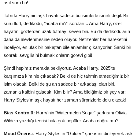
asıl soru bu!
Tabii ki Harry'nin aşk hayatı sadece bu isimlerle sınırlı değil. Bir
sürü flört, dedikodu, "acaba mı?" soruları... Ama Harry, özel
hayatını gözlerden uzak tutmayı seven biri. Bu da dedikoduların
daha da alevlenmesine neden oluyor. Netizenler her hareketini
inceliyor, en ufak bir bakıştan bile anlamlar çıkarıyorlar. Sanki bir
sonraki sevgilisini bulmak onların görevi gibi!
Şimdi hepimiz merakla bekliyoruz. Acaba Harry, 2025'te
karşımıza kiminle çıkacak? Belki de hiç tahmin etmediğimiz bir
isim olacak. Belki de şu an sadece bir arkadaşı olan biri,
zamanla kalbini çalacak. Kim bilir? Ama bildiğimiz bir şey var:
Harry Styles'ın aşk hayatı her zaman sürprizlerle dolu olacak!
Bias Kontrolü:
Harry'nin "Watermelon Sugar" şarkısını Olivia
Wilde'a yazdığı teorisi hala çok popüler. Acaba doğru mu?
Mood Önerisi:
Harry Styles'ın "Golden" şarkısını dinleyerek aşk