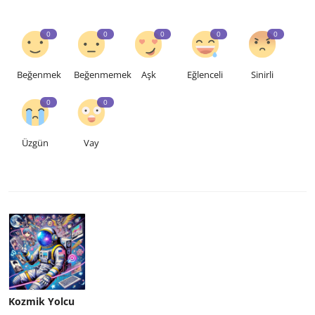
0
0
0
0
0
Beğenmek
Beğenmemek
Aşk
Eğlenceli
Sinirli
0
0
Üzgün
Vay
Kozmik Yolcu