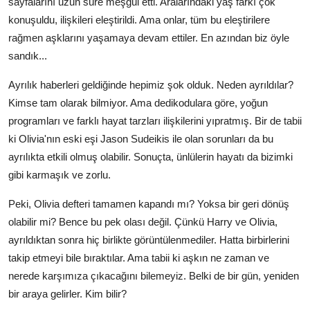
sayfalarını uzun süre meşgul etti. Aralarındaki yaş farkı çok
konuşuldu, ilişkileri eleştirildi. Ama onlar, tüm bu eleştirilere
rağmen aşklarını yaşamaya devam ettiler. En azından biz öyle
sandık...
Ayrılık haberleri geldiğinde hepimiz şok olduk. Neden ayrıldılar?
Kimse tam olarak bilmiyor. Ama dedikodulara göre, yoğun
programları ve farklı hayat tarzları ilişkilerini yıpratmış. Bir de tabii
ki Olivia'nın eski eşi Jason Sudeikis ile olan sorunları da bu
ayrılıkta etkili olmuş olabilir. Sonuçta, ünlülerin hayatı da bizimki
gibi karmaşık ve zorlu.
Peki, Olivia defteri tamamen kapandı mı? Yoksa bir geri dönüş
olabilir mi? Bence bu pek olası değil. Çünkü Harry ve Olivia,
ayrıldıktan sonra hiç birlikte görüntülenmediler. Hatta birbirlerini
takip etmeyi bile bıraktılar. Ama tabii ki aşkın ne zaman ve
nerede karşımıza çıkacağını bilemeyiz. Belki de bir gün, yeniden
bir araya gelirler. Kim bilir?