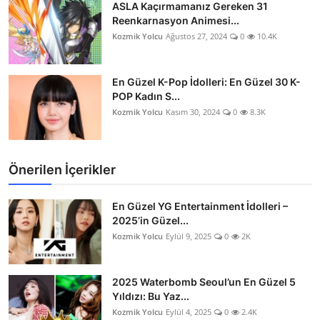
ASLA Kaçırmamanız Gereken 31
Reenkarnasyon Animesi...
Kozmik Yolcu
Ağustos 27, 2024
0
10.4K
En Güzel K-Pop İdolleri: En Güzel 30 K-
POP Kadın S...
Kozmik Yolcu
Kasım 30, 2024
0
8.3K
Önerilen İçerikler
En Güzel YG Entertainment İdolleri –
2025’in Güzel...
Kozmik Yolcu
Eylül 9, 2025
0
2K
2025 Waterbomb Seoul’un En Güzel 5
Yıldızı: Bu Yaz...
Kozmik Yolcu
Eylül 4, 2025
0
2.4K