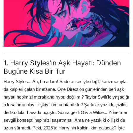
Testler
1. Harry Styles'ın Aşk Hayatı: Dünden
Bugüne Kısa Bir Tur
Harry Styles... Ah, bu adam! Sadece sesiyle değil, karizmasıyla
da kalpleri çalan bir efsane. One Direction günlerinden beri aşk
hayatı hepimizi meraklandırıyor, değil mi? Taylor Swift'le yaşadığı
o kısa ama olaylı ilişkiyi kim unutabilir ki? Şarkılar yazıldı, çizildi,
dedikodular havada uçuştu. Sonra geldi Olivia Wilde... Yönetmen
sevgili konsepti hepimizi şaşırtmıştı. Ama ne yazık ki o ilişki de
uzun sürmedi. Peki, 2025'te Harry'nin kalbini kim çalacak? İşte