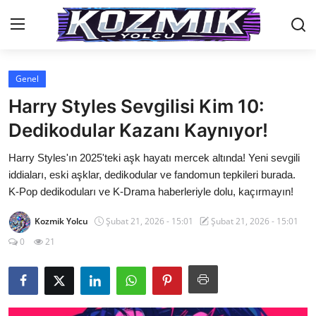
Genel
Anasayfa
Harry Styles Sevgilisi Kim 10:
Genel
Dedikodular Kazanı Kaynıyor!
İletişim
Harry Styles'ın 2025'teki aşk hayatı mercek altında! Yeni sevgili
iddiaları, eski aşklar, dedikodular ve fandomun tepkileri burada.
Anime Önerileri
K-Pop dedikoduları ve K-Drama haberleriyle dolu, kaçırmayın!
Kore Dünyası
Kozmik Yolcu
Şubat 21, 2026 - 15:01
Şubat 21, 2026 - 15:01
0
21
Anime Karakterleri
Anime
Dizi & Film