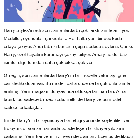
Harry Styles'ın adı son zamanlarda birçok farklı isimle anılıyor.
Modeller, oyuncular, şarkıcılar... Her hafta yeni bir dedikodu
ortaya çıkıyor. Ama tabii ki bunların çoğu sadece söylenti. Çünkü
Harry, özel hayatını korumayı çok iyi biliyor. Ama yine de, bazı
isimler diğerlerinden daha çok dikkat çekiyor.
Örneğin, son zamanlarda Harry'nin bir modelle yakınlaştığına
dair dedikodular var. Bu model, daha önce de birçok ünlü isimle
anılmış. Yani, magazin dünyasında oldukça tanınan biri. Ama
tabii ki bu sadece bir dedikodu. Belki de Harry ve bu model
sadece arkadaşlar.
Bir de Harry'nin bir oyuncuyla flört ettiği yönünde söylentiler var.
Bu oyuncu, son zamanlarda popülerleşen bir diziyle yıldızını
parlatmış. Yani, kariyerinin zirvesinde olan biri. Eğer bu dedikodu