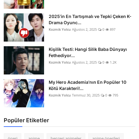
2025’in En Tartışmalı ve Tepki Çeken K-
Drama Oyunc...
Kozmik Yolcu
Ağustos 2, 2025
0
897
Kişilik Testi: Hangi Silik Baba Dünyayı
Fethediyor...
Kozmik Yolcu
Ağustos 2, 2025
0
1.2K
My Hero Academia'nın En Popüler 10
Kötü Karakteri!...
Kozmik Yolcu
Temmuz 30, 2025
0
795
Popüler Etiketler
öneri
anime
benzeri animeler
anime önerileri