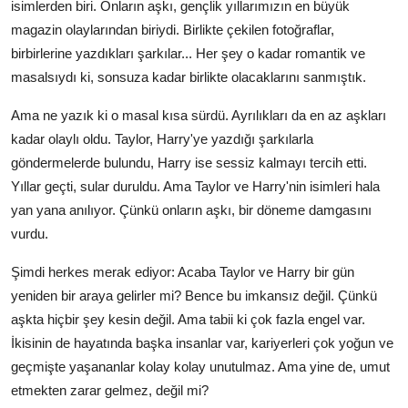
isimlerden biri. Onların aşkı, gençlik yıllarımızın en büyük
magazin olaylarından biriydi. Birlikte çekilen fotoğraflar,
birbirlerine yazdıkları şarkılar... Her şey o kadar romantik ve
masalsıydı ki, sonsuza kadar birlikte olacaklarını sanmıştık.
Ama ne yazık ki o masal kısa sürdü. Ayrılıkları da en az aşkları
kadar olaylı oldu. Taylor, Harry'ye yazdığı şarkılarla
göndermelerde bulundu, Harry ise sessiz kalmayı tercih etti.
Yıllar geçti, sular duruldu. Ama Taylor ve Harry'nin isimleri hala
yan yana anılıyor. Çünkü onların aşkı, bir döneme damgasını
vurdu.
Şimdi herkes merak ediyor: Acaba Taylor ve Harry bir gün
yeniden bir araya gelirler mi? Bence bu imkansız değil. Çünkü
aşkta hiçbir şey kesin değil. Ama tabii ki çok fazla engel var.
İkisinin de hayatında başka insanlar var, kariyerleri çok yoğun ve
geçmişte yaşananlar kolay kolay unutulmaz. Ama yine de, umut
etmekten zarar gelmez, değil mi?