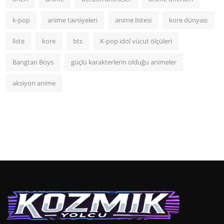
k-pop
anime tavsiyeleri
anime listesi
kore dünyası
liste
kore
bts
K-pop idol vücut ölçüleri
Bangtan Boys
güçlü karakterlerin olduğu animeler
aksiyon anime