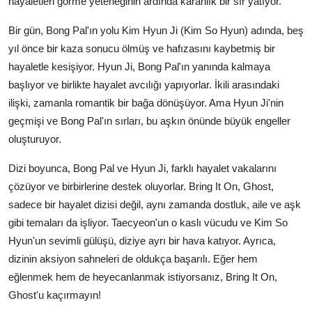
hayaletleri görme yeteneğinin ardında karanlık bir sır yatıyor.
Bir gün, Bong Pal'ın yolu Kim Hyun Ji (Kim So Hyun) adında, beş
yıl önce bir kaza sonucu ölmüş ve hafızasını kaybetmiş bir
hayaletle kesişiyor. Hyun Ji, Bong Pal'ın yanında kalmaya
başlıyor ve birlikte hayalet avcılığı yapıyorlar. İkili arasındaki
ilişki, zamanla romantik bir bağa dönüşüyor. Ama Hyun Ji'nin
geçmişi ve Bong Pal'ın sırları, bu aşkın önünde büyük engeller
oluşturuyor.
Dizi boyunca, Bong Pal ve Hyun Ji, farklı hayalet vakalarını
çözüyor ve birbirlerine destek oluyorlar. Bring It On, Ghost,
sadece bir hayalet dizisi değil, aynı zamanda dostluk, aile ve aşk
gibi temaları da işliyor. Taecyeon'un o kaslı vücudu ve Kim So
Hyun'un sevimli gülüşü, diziye ayrı bir hava katıyor. Ayrıca,
dizinin aksiyon sahneleri de oldukça başarılı. Eğer hem
eğlenmek hem de heyecanlanmak istiyorsanız, Bring It On,
Ghost'u kaçırmayın!