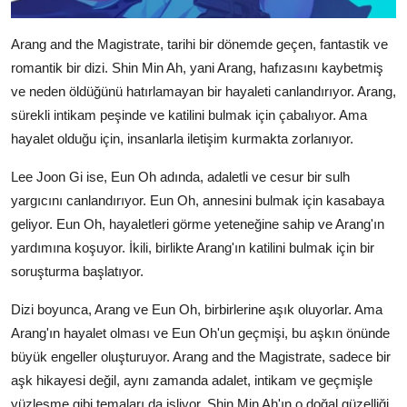
Arang and the Magistrate, tarihi bir dönemde geçen, fantastik ve
romantik bir dizi. Shin Min Ah, yani Arang, hafızasını kaybetmiş
ve neden öldüğünü hatırlamayan bir hayaleti canlandırıyor. Arang,
sürekli intikam peşinde ve katilini bulmak için çabalıyor. Ama
hayalet olduğu için, insanlarla iletişim kurmakta zorlanıyor.
Lee Joon Gi ise, Eun Oh adında, adaletli ve cesur bir sulh
yargıcını canlandırıyor. Eun Oh, annesini bulmak için kasabaya
geliyor. Eun Oh, hayaletleri görme yeteneğine sahip ve Arang'ın
yardımına koşuyor. İkili, birlikte Arang'ın katilini bulmak için bir
soruşturma başlatıyor.
Dizi boyunca, Arang ve Eun Oh, birbirlerine aşık oluyorlar. Ama
Arang'ın hayalet olması ve Eun Oh'un geçmişi, bu aşkın önünde
büyük engeller oluşturuyor. Arang and the Magistrate, sadece bir
aşk hikayesi değil, aynı zamanda adalet, intikam ve geçmişle
yüzleşme gibi temaları da işliyor. Shin Min Ah'ın o doğal güzelliği