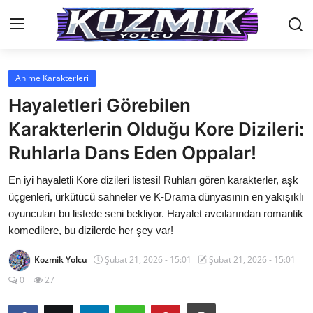
Anime Karakterleri
Anasayfa
Hayaletleri Görebilen
İletişim
Karakterlerin Olduğu Kore Dizileri:
Ruhlarla Dans Eden Oppalar!
Genel
En iyi hayaletli Kore dizileri listesi! Ruhları gören karakterler, aşk
Anime Önerileri
üçgenleri, ürkütücü sahneler ve K-Drama dünyasının en yakışıklı
Kore Dünyası
oyuncuları bu listede seni bekliyor. Hayalet avcılarından romantik
komedilere, bu dizilerde her şey var!
Anime Karakterleri
Kozmik Yolcu
Şubat 21, 2026 - 15:01
Şubat 21, 2026 - 15:01
Anime
0
27
Dizi & Film