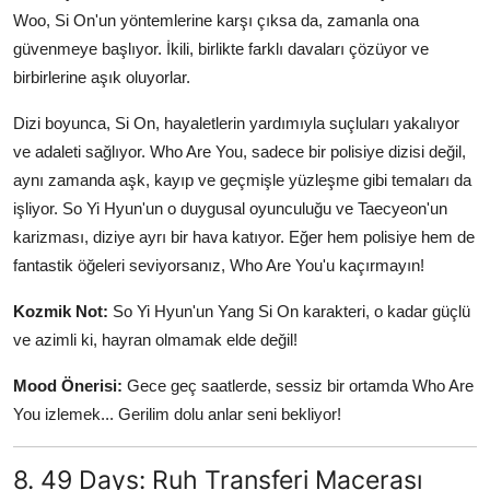
Woo, Si On'un yöntemlerine karşı çıksa da, zamanla ona
güvenmeye başlıyor. İkili, birlikte farklı davaları çözüyor ve
birbirlerine aşık oluyorlar.
Dizi boyunca, Si On, hayaletlerin yardımıyla suçluları yakalıyor
ve adaleti sağlıyor. Who Are You, sadece bir polisiye dizisi değil,
aynı zamanda aşk, kayıp ve geçmişle yüzleşme gibi temaları da
işliyor. So Yi Hyun'un o duygusal oyunculuğu ve Taecyeon'un
karizması, diziye ayrı bir hava katıyor. Eğer hem polisiye hem de
fantastik öğeleri seviyorsanız, Who Are You'u kaçırmayın!
Kozmik Not:
So Yi Hyun'un Yang Si On karakteri, o kadar güçlü
ve azimli ki, hayran olmamak elde değil!
Mood Önerisi:
Gece geç saatlerde, sessiz bir ortamda Who Are
You izlemek... Gerilim dolu anlar seni bekliyor!
8. 49 Days: Ruh Transferi Macerası