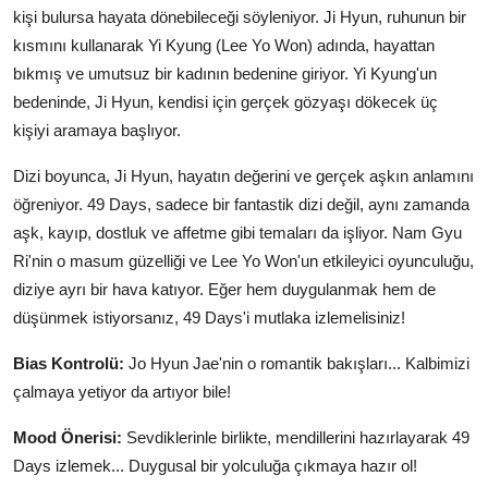
kişi bulursa hayata dönebileceği söyleniyor. Ji Hyun, ruhunun bir
kısmını kullanarak Yi Kyung (Lee Yo Won) adında, hayattan
bıkmış ve umutsuz bir kadının bedenine giriyor. Yi Kyung'un
bedeninde, Ji Hyun, kendisi için gerçek gözyaşı dökecek üç
kişiyi aramaya başlıyor.
Dizi boyunca, Ji Hyun, hayatın değerini ve gerçek aşkın anlamını
öğreniyor. 49 Days, sadece bir fantastik dizi değil, aynı zamanda
aşk, kayıp, dostluk ve affetme gibi temaları da işliyor. Nam Gyu
Ri'nin o masum güzelliği ve Lee Yo Won'un etkileyici oyunculuğu,
diziye ayrı bir hava katıyor. Eğer hem duygulanmak hem de
düşünmek istiyorsanız, 49 Days'i mutlaka izlemelisiniz!
Bias Kontrolü:
Jo Hyun Jae'nin o romantik bakışları... Kalbimizi
çalmaya yetiyor da artıyor bile!
Mood Önerisi:
Sevdiklerinle birlikte, mendillerini hazırlayarak 49
Days izlemek... Duygusal bir yolculuğa çıkmaya hazır ol!