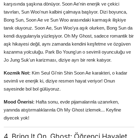
karşısında şaşkına dönüyor. Soon Ae'nin enerjik ve çekici
tavırları, Sun Woo'nun kalbini çalmaya başlıyor. Dizi boyunca,
Bong Sun, Soon Ae ve Sun Woo arasındaki karmaşık ilişkiye
tanık oluyoruz. Soon Ae, Sun Woo'ya aşık olurken, Bong Sun da
kendi duygularıyla yüzleşiyor. Oh My Ghost, sadece romantik bir
aşk hikayesi değil, aynı zamanda kendini keşfetme ve özgüven
kazanma yolculuğu. Park Bo Young'un o sevimli oyunculuğu ve
Jo Jung Suk'un karizması, diziye ayrı bir renk katıyor.
Kozmik Not:
Kim Seul Gi'nin Shin Soon Ae karakteri, o kadar
sevimli ve enerjik ki, diziye resmen hayat veriyor! Onun
sayesinde bol bol gülüyoruz.
Mood Önerisi:
Hafta sonu, evde pijamalarınla uzanırken,
yanında atıştırmalıklarınla Oh My Ghost izlemek... Keyfine
diyecek yok!
4. Bring It On, Ghost: Öğrenci Hayalet