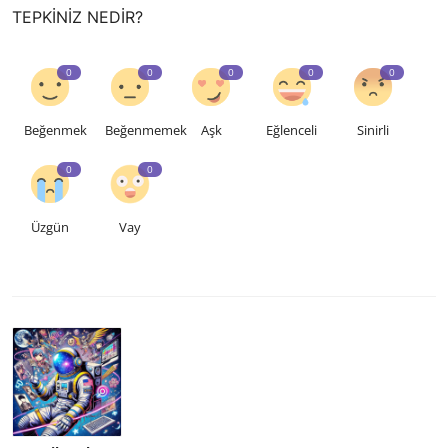
TEPKINIZ NEDIR?
0
0
0
0
0
Beğenmek
Beğenmemek
Aşk
Eğlenceli
Sinirli
0
0
Üzgün
Vay