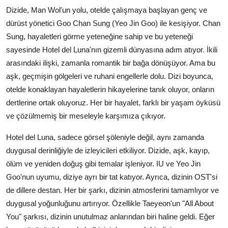
Dizide, Man Wol'un yolu, otelde çalışmaya başlayan genç ve
dürüst yönetici Goo Chan Sung (Yeo Jin Goo) ile kesişiyor. Chan
Sung, hayaletleri görme yeteneğine sahip ve bu yeteneği
sayesinde Hotel del Luna'nın gizemli dünyasına adım atıyor. İkili
arasındaki ilişki, zamanla romantik bir bağa dönüşüyor. Ama bu
aşk, geçmişin gölgeleri ve ruhani engellerle dolu. Dizi boyunca,
otelde konaklayan hayaletlerin hikayelerine tanık oluyor, onların
dertlerine ortak oluyoruz. Her bir hayalet, farklı bir yaşam öyküsü
ve çözülmemiş bir meseleyle karşımıza çıkıyor.
Hotel del Luna, sadece görsel şöleniyle değil, aynı zamanda
duygusal derinliğiyle de izleyicileri etkiliyor. Dizide, aşk, kayıp,
ölüm ve yeniden doğuş gibi temalar işleniyor. IU ve Yeo Jin
Goo'nun uyumu, diziye ayrı bir tat katıyor. Ayrıca, dizinin OST'si
de dillere destan. Her bir şarkı, dizinin atmosferini tamamlıyor ve
duygusal yoğunluğunu artırıyor. Özellikle Taeyeon'un "All About
You" şarkısı, dizinin unutulmaz anlarından biri haline geldi. Eğer