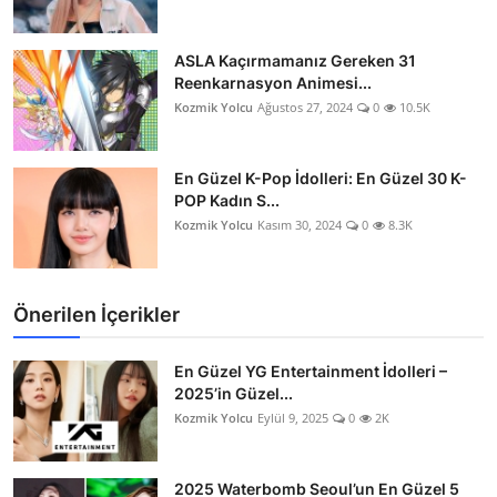
ASLA Kaçırmamanız Gereken 31
Reenkarnasyon Animesi...
Kozmik Yolcu
Ağustos 27, 2024
0
10.5K
En Güzel K-Pop İdolleri: En Güzel 30 K-
POP Kadın S...
Kozmik Yolcu
Kasım 30, 2024
0
8.3K
Önerilen İçerikler
En Güzel YG Entertainment İdolleri –
2025’in Güzel...
Kozmik Yolcu
Eylül 9, 2025
0
2K
2025 Waterbomb Seoul’un En Güzel 5