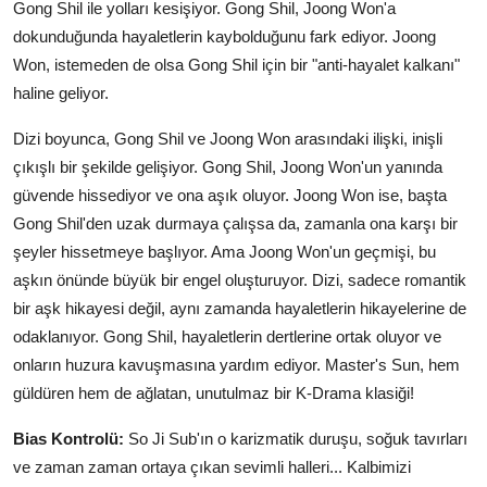
Gong Shil ile yolları kesişiyor. Gong Shil, Joong Won'a
dokunduğunda hayaletlerin kaybolduğunu fark ediyor. Joong
Won, istemeden de olsa Gong Shil için bir "anti-hayalet kalkanı"
haline geliyor.
Dizi boyunca, Gong Shil ve Joong Won arasındaki ilişki, inişli
çıkışlı bir şekilde gelişiyor. Gong Shil, Joong Won'un yanında
güvende hissediyor ve ona aşık oluyor. Joong Won ise, başta
Gong Shil'den uzak durmaya çalışsa da, zamanla ona karşı bir
şeyler hissetmeye başlıyor. Ama Joong Won'un geçmişi, bu
aşkın önünde büyük bir engel oluşturuyor. Dizi, sadece romantik
bir aşk hikayesi değil, aynı zamanda hayaletlerin hikayelerine de
odaklanıyor. Gong Shil, hayaletlerin dertlerine ortak oluyor ve
onların huzura kavuşmasına yardım ediyor. Master's Sun, hem
güldüren hem de ağlatan, unutulmaz bir K-Drama klasiği!
Bias Kontrolü:
So Ji Sub'ın o karizmatik duruşu, soğuk tavırları
ve zaman zaman ortaya çıkan sevimli halleri... Kalbimizi