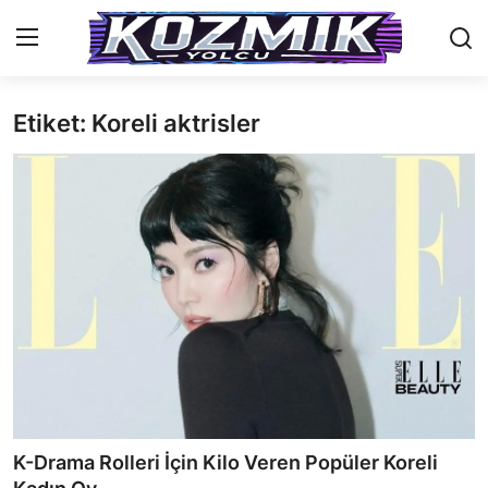
Etiket: Koreli aktrisler
Anasayfa
İletişim
Genel
Anime Önerileri
Kore Dünyası
Anime Karakterleri
Anime
K-Drama Rolleri İçin Kilo Veren Popüler Koreli
Dizi & Film