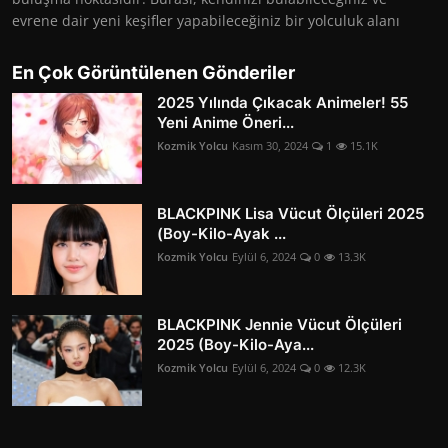
evrene dair yeni keşifler yapabileceğiniz bir yolculuk alanı
En Çok Görüntülenen Gönderiler
2025 Yılında Çıkacak Animeler! 55
Yeni Anime Öneri...
Kozmik Yolcu
Kasım 30, 2024
1
15.1K
BLACKPINK Lisa Vücut Ölçüleri 2025
(Boy-Kilo-Ayak ...
Kozmik Yolcu
Eylül 6, 2024
0
13.3K
BLACKPINK Jennie Vücut Ölçüleri
2025 (Boy-Kilo-Aya...
Kozmik Yolcu
Eylül 6, 2024
0
12.3K