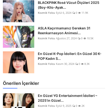
BLACKPINK Rosé Vücut Ölçüleri 2025
(Boy-Kilo-Ayak...
Kozmik Yolcu
Eylül 6, 2024
0
11.9K
ASLA Kaçırmamanız Gereken 31
Reenkarnasyon Animesi...
Kozmik Yolcu
Ağustos 27, 2024
0
10.5K
En Güzel K-Pop İdolleri: En Güzel 30 K-
POP Kadın S...
Kozmik Yolcu
Kasım 30, 2024
0
8.3K
Önerilen İçerikler
En Güzel YG Entertainment İdolleri –
2025’in Güzel...
Kozmik Yolcu
Eylül 9, 2025
0
2K