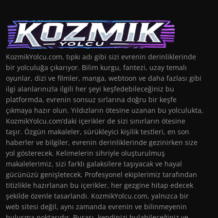
KozmikYolcu.com, tıpkı adı gibi sizi evrenin derinliklerinde
bir yolculuğa çıkarıyor. Bilim kurgu, fantezi, uzay temalı
oyunlar, dizi ve filmler, manga, webtoon ve daha fazlası gibi
ilgi alanlarınızla ilgili her şeyi keşfedebileceğiniz bu
platformda, evrenin sonsuz sırlarına doğru bir keşfe
çıkmaya hazır olun. Yıldızların ötesine uzanan bu yolculukta,
KozmikYolcu.com’daki içerikler de sizi sınırların ötesine
taşır. Özgün makaleler, sürükleyici kişilik testleri, en son
haberler ve bilgiler, evrenin derinliklerinde gezinirken size
yol gösterecek. Kelimelerin sihriyle oluşturulmuş
makalelerimiz, sizi farklı galaksilere taşıyacak ve hayal
gücünüzü genişletecek. Profesyonel ekiplerimiz tarafından
titizlikle hazırlanan bu içerikler, her gezgine hitap edecek
şekilde özenle tasarlandı. KozmikYolcu.com, yalnızca bir
web sitesi değil, aynı zamanda evrenin ve bilinmeyenin
buluşma noktasıdır. Burası, kendinizi bulabileceğiniz ve