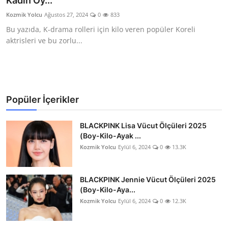
Kadın Oy...
Testler
Kozmik Yolcu
Ağustos 27, 2024
0
833
Bu yazıda, K-drama rolleri için kilo veren popüler Koreli
aktrisleri ve bu zorlu...
Popüler İçerikler
BLACKPINK Lisa Vücut Ölçüleri 2025
(Boy-Kilo-Ayak ...
Kozmik Yolcu
Eylül 6, 2024
0
13.3K
BLACKPINK Jennie Vücut Ölçüleri 2025
(Boy-Kilo-Aya...
Kozmik Yolcu
Eylül 6, 2024
0
12.3K