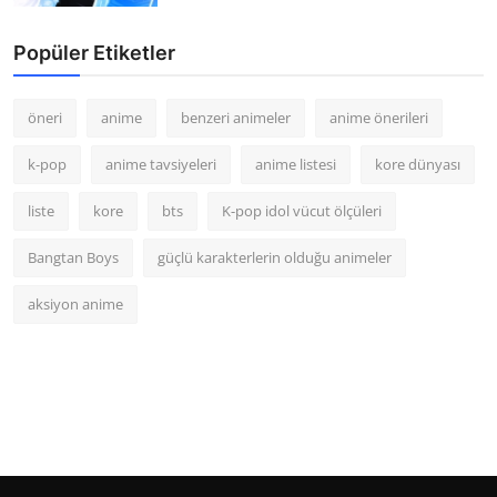
Popüler Etiketler
öneri
anime
benzeri animeler
anime önerileri
k-pop
anime tavsiyeleri
anime listesi
kore dünyası
liste
kore
bts
K-pop idol vücut ölçüleri
Bangtan Boys
güçlü karakterlerin olduğu animeler
aksiyon anime