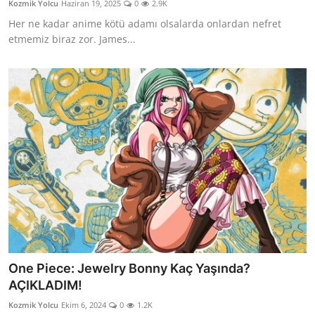
Kozmik Yolcu
Haziran 19, 2025
0
2.9K
Testler
Her ne kadar anime kötü adamı olsalarda onlardan nefret
etmemiz biraz zor. James...
One Piece: Jewelry Bonny Kaç Yaşında?
AÇIKLADIM!
Kozmik Yolcu
Ekim 6, 2024
0
1.2K