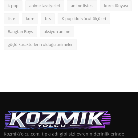
k-pop
anime tavsiyeleri
anime listesi
kore dünyası
liste
kore
bts
K-pop idol vücut ölçüleri
Bangtan Boys
aksiyon anime
güçlü karakterlerin olduğu animeler
KozmikYolcu.com, tıpkı adı gibi sizi evrenin derinliklerinde