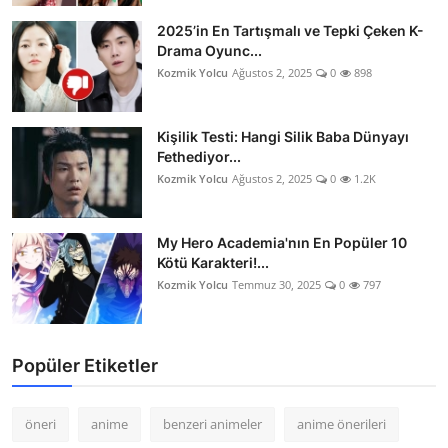
2025’in En Tartışmalı ve Tepki Çeken K-
Drama Oyunc...
Kozmik Yolcu
Ağustos 2, 2025
0
898
Kişilik Testi: Hangi Silik Baba Dünyayı
Fethediyor...
Kozmik Yolcu
Ağustos 2, 2025
0
1.2K
My Hero Academia'nın En Popüler 10
Kötü Karakteri!...
Kozmik Yolcu
Temmuz 30, 2025
0
797
Popüler Etiketler
öneri
anime
benzeri animeler
anime önerileri