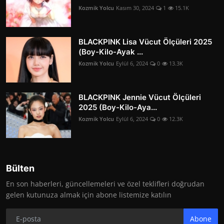
Kozmik Yolcu
Kasım 30, 2024
1
15.1K
BLACKPINK Lisa Vücut Ölçüleri 2025
(Boy-Kilo-Ayak ...
Kozmik Yolcu
Eylül 6, 2024
0
13.3K
BLACKPINK Jennie Vücut Ölçüleri
2025 (Boy-Kilo-Aya...
Kozmik Yolcu
Eylül 6, 2024
0
12.3K
Bülten
En son haberleri, güncellemeleri ve özel teklifleri doğrudan
gelen kutunuza almak için abone listemize katılın
Abone