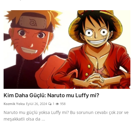
Kim Daha Güçlü: Naruto mu Luffy mi?
Kozmik Yolcu
Eylül 26, 2024
1
958
Naruto mu güçlü yoksa Luffy mi? Bu sorunun cevabı çok zor ve
meşakkatli olsa da ...