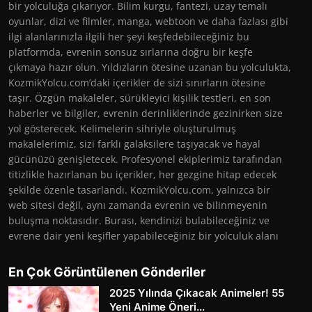
bir yolculuğa çıkarıyor. Bilim kurgu, fantezi, uzay temalı
oyunlar, dizi ve filmler, manga, webtoon ve daha fazlası gibi
ilgi alanlarınızla ilgili her şeyi keşfedebileceğiniz bu
platformda, evrenin sonsuz sırlarına doğru bir keşfe
çıkmaya hazır olun. Yıldızların ötesine uzanan bu yolculukta,
KozmikYolcu.com’daki içerikler de sizi sınırların ötesine
taşır. Özgün makaleler, sürükleyici kişilik testleri, en son
haberler ve bilgiler, evrenin derinliklerinde gezinirken size
yol gösterecek. Kelimelerin sihriyle oluşturulmuş
makalelerimiz, sizi farklı galaksilere taşıyacak ve hayal
gücünüzü genişletecek. Profesyonel ekiplerimiz tarafından
titizlikle hazırlanan bu içerikler, her gezgine hitap edecek
şekilde özenle tasarlandı. KozmikYolcu.com, yalnızca bir
web sitesi değil, aynı zamanda evrenin ve bilinmeyenin
buluşma noktasıdır. Burası, kendinizi bulabileceğiniz ve
evrene dair yeni keşifler yapabileceğiniz bir yolculuk alanı
En Çok Görüntülenen Gönderiler
2025 Yılında Çıkacak Animeler! 55
Yeni Anime Öneri...