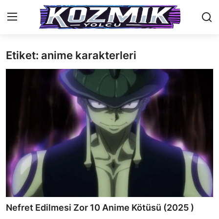
Etiket: anime karakterleri
Anasayfa
Genel
İletişim
Anime Önerileri
Kore Dünyası
Anime Karakterleri
Anime
Nefret Edilmesi Zor 10 Anime Kötüsü (2025 )
Dizi & Film