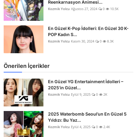
Reenkarnasyon Animesi...
Kozmik Yolcu
Ağustos 27, 2024
0
10.5K
En Güzel K-Pop İdolleri: En Güzel 30 K-
POP Kadın S...
Kozmik Yolcu
Kasım 30, 2024
0
8.3K
Önerilen İçerikler
En Güzel YG Entertainment İdolleri –
2025’in Güzel...
Kozmik Yolcu
Eylül 9, 2025
0
2K
2025 Waterbomb Seoul’un En Güzel 5
Yıldızı: Bu Yaz...
Kozmik Yolcu
Eylül 4, 2025
0
2.4K