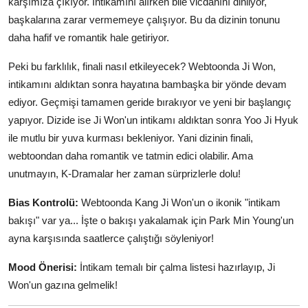
karşımıza çıkıyor. İntikamını alırken bile vicdanını dinliyor,
başkalarına zarar vermemeye çalışıyor. Bu da dizinin tonunu
daha hafif ve romantik hale getiriyor.
Peki bu farklılık, finali nasıl etkileyecek? Webtoonda Ji Won,
intikamını aldıktan sonra hayatına bambaşka bir yönde devam
ediyor. Geçmişi tamamen geride bırakıyor ve yeni bir başlangıç
yapıyor. Dizide ise Ji Won'un intikamı aldıktan sonra Yoo Ji Hyuk
ile mutlu bir yuva kurması bekleniyor. Yani dizinin finali,
webtoondan daha romantik ve tatmin edici olabilir. Ama
unutmayın, K-Dramalar her zaman sürprizlerle dolu!
Bias Kontrolü:
Webtoonda Kang Ji Won'un o ikonik "intikam
bakışı" var ya... İşte o bakışı yakalamak için Park Min Young'un
ayna karşısında saatlerce çalıştığı söyleniyor!
Mood Önerisi:
İntikam temalı bir çalma listesi hazırlayıp, Ji
Won'un gazına gelmelik!