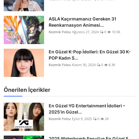
ASLA Kaçırmamanız Gereken 31
Reenkarnasyon Animesi...
Kozmik Yolcu
Ağustos 27, 2024
0
10.5K
En Güzel K-Pop İdolleri: En Güzel 30 K-
POP Kadın S...
Kozmik Yolcu
Kasım 30, 2024
0
8.3K
Önerilen İçerikler
En Güzel YG Entertainment İdolleri –
2025’in Güzel...
Kozmik Yolcu
Eylül 9, 2025
0
2K
2025 Waterbomb Seoul’un En Güzel 5