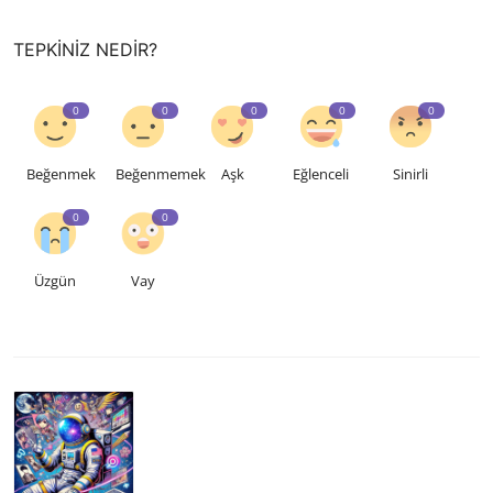
TEPKINIZ NEDIR?
0
0
0
0
0
Beğenmek
Beğenmemek
Aşk
Eğlenceli
Sinirli
0
0
Üzgün
Vay