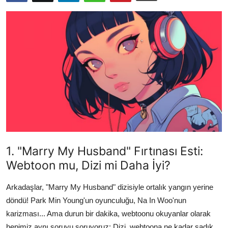
Testler
1. "Marry My Husband" Fırtınası Esti:
Webtoon mu, Dizi mi Daha İyi?
Arkadaşlar, "Marry My Husband" dizisiyle ortalık yangın yerine
döndü! Park Min Young'un oyunculuğu, Na In Woo'nun
karizması... Ama durun bir dakika, webtoonu okuyanlar olarak
hepimiz aynı soruyu soruyoruz: Dizi, webtoona ne kadar sadık