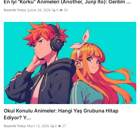
En İyi "Korku" Animeleri (Another, Junji Ito): Gerilim ...
Kozmik Yolcu
Şubat 28, 2026
0
24
Okul Konulu Animeler: Hangi Yaş Grubuna Hitap
Ediyor? Y...
Kozmik Yolcu
Mart 15, 2026
0
27