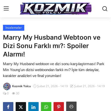
İncelemeler
Anasayfa
Marry My Husband Webtoon ve
Genel
Dizi Sonu Farklı mı?: Spoiler
Alarmı!
İletişim
Marry My Husband webtoon ve dizi sonu karşılaştırması! Park
Anime Önerileri
Min Young'un dizisi webtoondan farklı mı? İşte tüm detaylar,
Kore Dünyası
karakter analizleri ve final yorumları!
Anime Karakterleri
Kozmik Yolcu
Şubat 21, 2026 - 14:19
Şubat 21, 2026 - 14:19
0
30
Anime
Dizi & Film