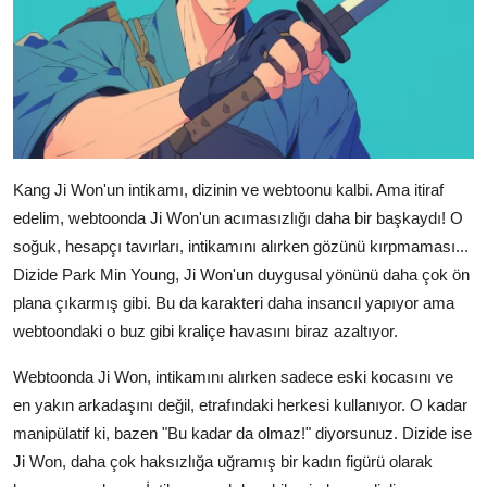
Kang Ji Won'un intikamı, dizinin ve webtoonu kalbi. Ama itiraf
edelim, webtoonda Ji Won'un acımasızlığı daha bir başkaydı! O
soğuk, hesapçı tavırları, intikamını alırken gözünü kırpmaması...
Dizide Park Min Young, Ji Won'un duygusal yönünü daha çok ön
plana çıkarmış gibi. Bu da karakteri daha insancıl yapıyor ama
webtoondaki o buz gibi kraliçe havasını biraz azaltıyor.
Webtoonda Ji Won, intikamını alırken sadece eski kocasını ve
en yakın arkadaşını değil, etrafındaki herkesi kullanıyor. O kadar
manipülatif ki, bazen "Bu kadar da olmaz!" diyorsunuz. Dizide ise
Ji Won, daha çok haksızlığa uğramış bir kadın figürü olarak