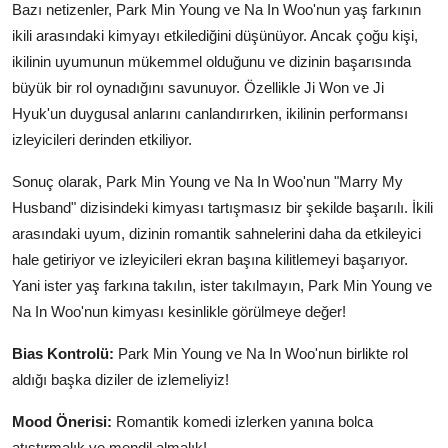
Bazı netizenler, Park Min Young ve Na In Woo'nun yaş farkının
ikili arasındaki kimyayı etkilediğini düşünüyor. Ancak çoğu kişi,
ikilinin uyumunun mükemmel olduğunu ve dizinin başarısında
büyük bir rol oynadığını savunuyor. Özellikle Ji Won ve Ji
Hyuk'un duygusal anlarını canlandırırken, ikilinin performansı
izleyicileri derinden etkiliyor.
Sonuç olarak, Park Min Young ve Na In Woo'nun "Marry My
Husband" dizisindeki kimyası tartışmasız bir şekilde başarılı. İkili
arasındaki uyum, dizinin romantik sahnelerini daha da etkileyici
hale getiriyor ve izleyicileri ekran başına kilitlemeyi başarıyor.
Yani ister yaş farkına takılın, ister takılmayın, Park Min Young ve
Na In Woo'nun kimyası kesinlikle görülmeye değer!
Bias Kontrolü:
Park Min Young ve Na In Woo'nun birlikte rol
aldığı başka diziler de izlemeliyiz!
Mood Önerisi:
Romantik komedi izlerken yanına bolca
atıştırmalık ve mendil almalık!