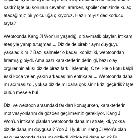
kaldı? İşte bu sorunun cevabını ararken, spoiler denizinde kulaç
atacağımız bir yolculuğa çıkıyoruz. Hazır mıyız dedikoducu
tayfa?
Webtoonda Kang Ji Won'un yaşadığı o travmatik olaylar, intikam
ateşiyle yanıp tutuşması... Dizide de birebir aynı duyguyu
yakaladık mı? Bazı sahneler o kadar ikonikti ki, webtoondan
fırlamış gibiydi. Ama bazı karakterlerin derinliği, bazı olay
örgülerinin akışı dizide biraz farklı işlenmiş. Özellikle o kötü kalpli
eski koca ve en yakın arkadaşının entrikaları... Webtoonda daha
mı acımasızdı, yoksa dizide mi daha çok sinir krizi geçirdik? İşte
bütün mesele bu!
Dizi ve webtoon arasındaki farkları konuşurken, karakterlerin
motivasyonlarını da gözden geçirmemiz gerekiyor. Kang Ji
Won'un intikam planları webtoonda daha mı stratejikti, yoksa
dizide daha mı duygusal? Yoo Ji Hyuk'un Kang Ji Won'a olan
aşkı webtoonda daha mı gizliydi, dizide mi daha açık? Bu