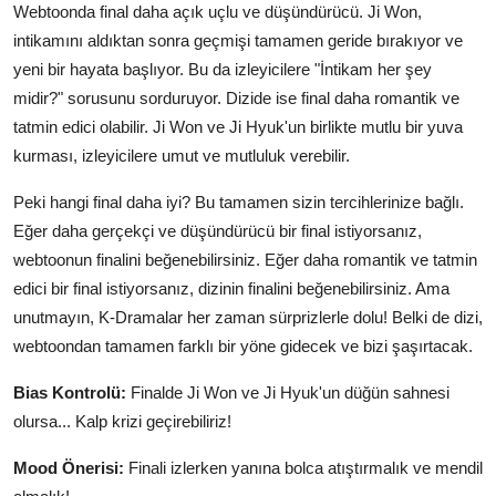
Webtoonda final daha açık uçlu ve düşündürücü. Ji Won,
intikamını aldıktan sonra geçmişi tamamen geride bırakıyor ve
yeni bir hayata başlıyor. Bu da izleyicilere "İntikam her şey
midir?" sorusunu sorduruyor. Dizide ise final daha romantik ve
tatmin edici olabilir. Ji Won ve Ji Hyuk'un birlikte mutlu bir yuva
kurması, izleyicilere umut ve mutluluk verebilir.
Peki hangi final daha iyi? Bu tamamen sizin tercihlerinize bağlı.
Eğer daha gerçekçi ve düşündürücü bir final istiyorsanız,
webtoonun finalini beğenebilirsiniz. Eğer daha romantik ve tatmin
edici bir final istiyorsanız, dizinin finalini beğenebilirsiniz. Ama
unutmayın, K-Dramalar her zaman sürprizlerle dolu! Belki de dizi,
webtoondan tamamen farklı bir yöne gidecek ve bizi şaşırtacak.
Bias Kontrolü:
Finalde Ji Won ve Ji Hyuk'un düğün sahnesi
olursa... Kalp krizi geçirebiliriz!
Mood Önerisi:
Finali izlerken yanına bolca atıştırmalık ve mendil