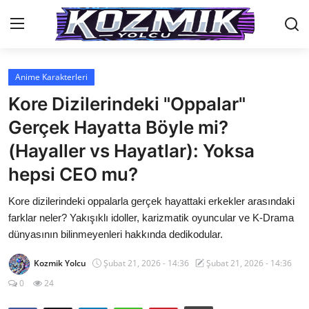
Anime Karakterleri
Anasayfa
Kore Dizilerindeki "Oppalar"
İletişim
Gerçek Hayatta Böyle mi?
(Hayaller vs Hayatlar): Yoksa
Genel
hepsi CEO mu?
Anime Önerileri
Kore dizilerindeki oppalarla gerçek hayattaki erkekler arasındaki
Kore Dünyası
farklar neler? Yakışıklı idoller, karizmatik oyuncular ve K-Drama
dünyasının bilinmeyenleri hakkında dedikodular.
Anime Karakterleri
Kozmik Yolcu
Şubat 21, 2026 - 14:36
Şubat 21, 2026 - 14:36
Anime
0
24
Dizi & Film