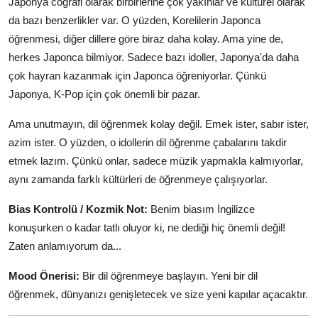
Japonya coğrafi olarak birbirlerine çok yakınlar ve kültürel olarak
da bazı benzerlikler var. O yüzden, Korelilerin Japonca
öğrenmesi, diğer dillere göre biraz daha kolay. Ama yine de,
herkes Japonca bilmiyor. Sadece bazı idoller, Japonya'da daha
çok hayran kazanmak için Japonca öğreniyorlar. Çünkü
Japonya, K-Pop için çok önemli bir pazar.
Ama unutmayın, dil öğrenmek kolay değil. Emek ister, sabır ister,
azim ister. O yüzden, o idollerin dil öğrenme çabalarını takdir
etmek lazım. Çünkü onlar, sadece müzik yapmakla kalmıyorlar,
aynı zamanda farklı kültürleri de öğrenmeye çalışıyorlar.
Bias Kontrolü / Kozmik Not:
Benim biasım İngilizce
konuşurken o kadar tatlı oluyor ki, ne dediği hiç önemli değil!
Zaten anlamıyorum da...
Mood Önerisi:
Bir dil öğrenmeye başlayın. Yeni bir dil
öğrenmek, dünyanızı genişletecek ve size yeni kapılar açacaktır.