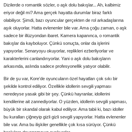
Dizilerde o romantik sözler, o aşk dolu bakışlar... Ah, kalbimiz
eriyor değil mi? Ama gerçek hayatta durumlar biraz farklı
olabiliyor. Şimdi, bazı oyuncular gerçekten de rol arkadaşlarına
aşık oluyorlar. Hatta evlenenler bile var. Ama çoğu zaman, o aşk
sadece bir illüzyondan ibaret. Kamera kapanınca, o romantik
bakışlar da kayboluyor. Çünkü sonuçta, onlar da işlerini
yapıyorlar. Senaryoyu okuyorlar, replikleri ezberliyorlar ve
karakterlerini canlandırıyorlar. Yani o aşk dolu bakışların
arkasında, aslında sadece profesyonellik yatıyor olabilir.
Bir de şu var, Kore'de oyuncuların özel hayatları çok sıkı bir
şekilde kontrol ediliyor. Özellikle idollerin sevgili yapması
neredeyse yasak gibi bir şey. Çünkü hayranlar, idollerini
kendilerine ait zannediyorlar. O yüzden, idollerin sevgili yapması,
büyük bir skandal olarak kabul ediliyor. Ama tabii ki, bazı idoller
bu kuralları çiğneyip gizli gizli sevgili yapıyorlar. Hatta evlenenler
bile var. Ama bu ilişkiler genellikle çok kısa sürüyor. Çünkü