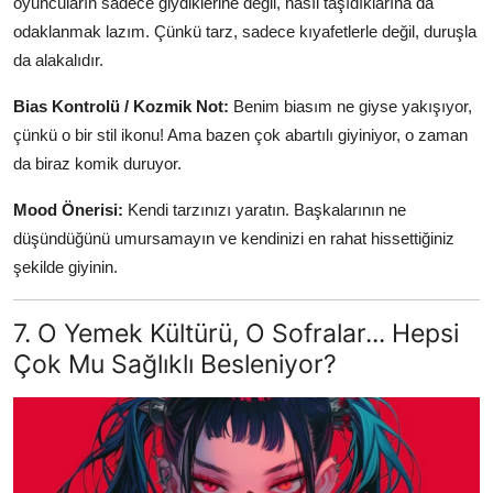
oyuncuların sadece giydiklerine değil, nasıl taşıdıklarına da
odaklanmak lazım. Çünkü tarz, sadece kıyafetlerle değil, duruşla
da alakalıdır.
Bias Kontrolü / Kozmik Not:
Benim biasım ne giyse yakışıyor,
çünkü o bir stil ikonu! Ama bazen çok abartılı giyiniyor, o zaman
da biraz komik duruyor.
Mood Önerisi:
Kendi tarzınızı yaratın. Başkalarının ne
düşündüğünü umursamayın ve kendinizi en rahat hissettiğiniz
şekilde giyinin.
7. O Yemek Kültürü, O Sofralar... Hepsi
Çok Mu Sağlıklı Besleniyor?