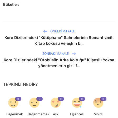
Etiketler:
ÖNCEKI MAKALE
Kore Dizilerindeki "Kütüphane" Sahnelerinin Romantizmi!:
Kitap kokusu ve aşkın b...
SONRAKI MAKALE
Kore Dizilerindeki "Otobüsün Arka Koltuğu" Klişesi!: Yoksa
yönetmenlerin gizli f...
TEPKINIZ NEDIR?
0
0
0
0
0
Beğenmek
Beğenmemek
Aşk
Eğlenceli
Sinirli