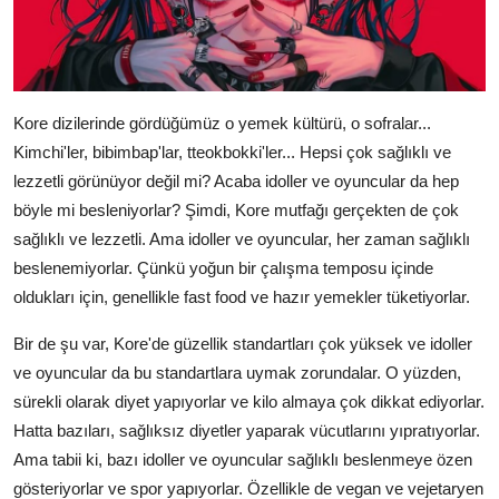
Kore dizilerinde gördüğümüz o yemek kültürü, o sofralar...
Kimchi'ler, bibimbap'lar, tteokbokki'ler... Hepsi çok sağlıklı ve
lezzetli görünüyor değil mi? Acaba idoller ve oyuncular da hep
böyle mi besleniyorlar? Şimdi, Kore mutfağı gerçekten de çok
sağlıklı ve lezzetli. Ama idoller ve oyuncular, her zaman sağlıklı
beslenemiyorlar. Çünkü yoğun bir çalışma temposu içinde
oldukları için, genellikle fast food ve hazır yemekler tüketiyorlar.
Bir de şu var, Kore'de güzellik standartları çok yüksek ve idoller
ve oyuncular da bu standartlara uymak zorundalar. O yüzden,
sürekli olarak diyet yapıyorlar ve kilo almaya çok dikkat ediyorlar.
Hatta bazıları, sağlıksız diyetler yaparak vücutlarını yıpratıyorlar.
Ama tabii ki, bazı idoller ve oyuncular sağlıklı beslenmeye özen
gösteriyorlar ve spor yapıyorlar. Özellikle de vegan ve vejetaryen