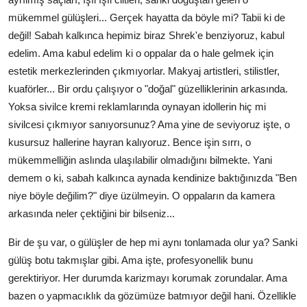
mükemmel gülüşleri... Gerçek hayatta da böyle mi? Tabii ki de
değil! Sabah kalkınca hepimiz biraz Shrek'e benziyoruz, kabul
edelim. Ama kabul edelim ki o oppalar da o hale gelmek için
estetik merkezlerinden çıkmıyorlar. Makyaj artistleri, stilistler,
kuaförler... Bir ordu çalışıyor o "doğal" güzelliklerinin arkasında.
Yoksa sivilce kremi reklamlarında oynayan idollerin hiç mi
sivilcesi çıkmıyor sanıyorsunuz? Ama yine de seviyoruz işte, o
kusursuz hallerine hayran kalıyoruz. Bence işin sırrı, o
mükemmelliğin aslında ulaşılabilir olmadığını bilmekte. Yani
demem o ki, sabah kalkınca aynada kendinize baktığınızda "Ben
niye böyle değilim?" diye üzülmeyin. O oppaların da kamera
arkasında neler çektiğini bir bilseniz...
Bir de şu var, o gülüşler de hep mi aynı tonlamada olur ya? Sanki
gülüş botu takmışlar gibi. Ama işte, profesyonellik bunu
gerektiriyor. Her durumda karizmayı korumak zorundalar. Ama
bazen o yapmacıklık da gözümüze batmıyor değil hani. Özellikle