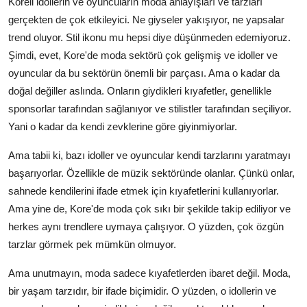
Koreli idollerin ve oyuncuların moda anlayışları ve tarzları
gerçekten de çok etkileyici. Ne giyseler yakışıyor, ne yapsalar
trend oluyor. Stil ikonu mu hepsi diye düşünmeden edemiyoruz.
Şimdi, evet, Kore'de moda sektörü çok gelişmiş ve idoller ve
oyuncular da bu sektörün önemli bir parçası. Ama o kadar da
doğal değiller aslında. Onların giydikleri kıyafetler, genellikle
sponsorlar tarafından sağlanıyor ve stilistler tarafından seçiliyor.
Yani o kadar da kendi zevklerine göre giyinmiyorlar.
Ama tabii ki, bazı idoller ve oyuncular kendi tarzlarını yaratmayı
başarıyorlar. Özellikle de müzik sektöründe olanlar. Çünkü onlar,
sahnede kendilerini ifade etmek için kıyafetlerini kullanıyorlar.
Ama yine de, Kore'de moda çok sıkı bir şekilde takip ediliyor ve
herkes aynı trendlere uymaya çalışıyor. O yüzden, çok özgün
tarzlar görmek pek mümkün olmuyor.
Ama unutmayın, moda sadece kıyafetlerden ibaret değil. Moda,
bir yaşam tarzıdır, bir ifade biçimidir. O yüzden, o idollerin ve