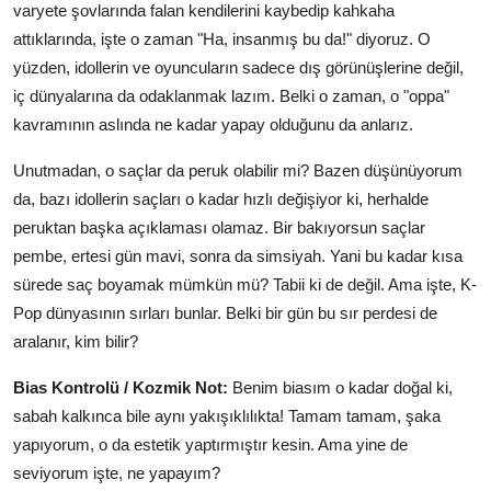
varyete şovlarında falan kendilerini kaybedip kahkaha
attıklarında, işte o zaman "Ha, insanmış bu da!" diyoruz. O
yüzden, idollerin ve oyuncuların sadece dış görünüşlerine değil,
iç dünyalarına da odaklanmak lazım. Belki o zaman, o "oppa"
kavramının aslında ne kadar yapay olduğunu da anlarız.
Unutmadan, o saçlar da peruk olabilir mi? Bazen düşünüyorum
da, bazı idollerin saçları o kadar hızlı değişiyor ki, herhalde
peruktan başka açıklaması olamaz. Bir bakıyorsun saçlar
pembe, ertesi gün mavi, sonra da simsiyah. Yani bu kadar kısa
sürede saç boyamak mümkün mü? Tabii ki de değil. Ama işte, K-
Pop dünyasının sırları bunlar. Belki bir gün bu sır perdesi de
aralanır, kim bilir?
Bias Kontrolü / Kozmik Not:
Benim biasım o kadar doğal ki,
sabah kalkınca bile aynı yakışıklılıkta! Tamam tamam, şaka
yapıyorum, o da estetik yaptırmıştır kesin. Ama yine de
seviyorum işte, ne yapayım?