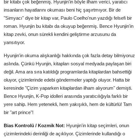
bir kitabı çok beğenmiş. Hyunjin'in böyle ilham verici, yaratıcı
insanların hayatlarını okuması beni hiç şaşırtmıyor. Bir de
"Simyacı" diye bir kitap var, Paulo Coelho'nun yazdığı felsefi bir
roman. Hyunjin bu kitabı da okuyup beğenmiş. Bence Hyunjin'in
kitap zevki, onun sürekli kendini geliştirme arzusunu da
yansıtıyor.
Hyunjin'in okuma alışkanlığı hakkında çok fazla detay bilmiyoruz
aslında. Çünkü Hyunjin, kitapları sosyal medyada paylaşan biri
değil. Ama ara sıra katıldığı programlarda kitaplardan bahsettiği
oluyor, çizimlerinde edebi göndermeler yaptığı oluyor. Hatta bir
keresinde "Çizim yaparken kitaplardan ilham alıyorum" demişti.
Bence Hyunjin, K-Pop idolleri arasında yaratıcılığıyla farklı bir
yere sahip. Hem yetenekli, hem yakışıklı, hem de kültürlü! Tam
bir "art prince"!
Bias Kontrolü / Kozmik Not:
Hyunjin'in kitap seçimleri, onun
çizimlerindeki derinliği de açıklıyor. Çizimlerinde kullandığı o