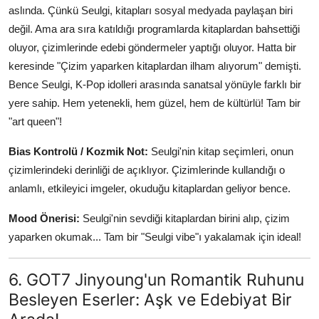
aslında. Çünkü Seulgi, kitapları sosyal medyada paylaşan biri
değil. Ama ara sıra katıldığı programlarda kitaplardan bahsettiği
oluyor, çizimlerinde edebi göndermeler yaptığı oluyor. Hatta bir
keresinde "Çizim yaparken kitaplardan ilham alıyorum" demişti.
Bence Seulgi, K-Pop idolleri arasında sanatsal yönüyle farklı bir
yere sahip. Hem yetenekli, hem güzel, hem de kültürlü! Tam bir
"art queen"!
Bias Kontrolü / Kozmik Not:
Seulgi'nin kitap seçimleri, onun
çizimlerindeki derinliği de açıklıyor. Çizimlerinde kullandığı o
anlamlı, etkileyici imgeler, okuduğu kitaplardan geliyor bence.
Mood Önerisi:
Seulgi'nin sevdiği kitaplardan birini alıp, çizim
yaparken okumak... Tam bir "Seulgi vibe"ı yakalamak için ideal!
6. GOT7 Jinyoung'un Romantik Ruhunu
Besleyen Eserler: Aşk ve Edebiyat Bir