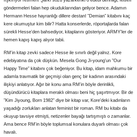
göndermeleri falan hep okuduklarından geliyor bence. Adamın
Hermann Hesse hayranlığı dillere destan! "Demian" kitabını kaç
kere okumuştur kim bilir? Hatta konserlerde, röportajlarda falan
sürekli Hesse'den bahsediyor, kitaplarını gösteriyor. ARMY'ler de
hemen kapış kapış alıyor tabii.
RM'in kitap zevki sadece Hesse ile sınırlı değil yalnız. Kore
edebiyatına da çok düşkün. Mesela Gong Ji-young'un "Our
Happy Time" kitabını çok beğeniyor. Bu kitap, idam mahkumu bir
adamla travmatik bir geçmişi olan genç bir kadının arasındaki
ilişkiyi anlatıyor. Ağır bir konu ama RM'in böyle derinlikli,
düşündürücü kitaplara meraklı olması beni hiç şaşırtmıyor. Bir de
"Kim Jiyoung, Born 1982" diye bir kitap var, Kore'deki kadınların
yaşadığı zorlukları anlatan feminist bir roman. RM bu kitabı da
okuyup tavsiye etmişti, netizenler bayağı tartışmıştı o zamanlar.
Ama bence RM'in böyle toplumsal konulara duyarlı olması çok
havalı.