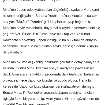
Mina'nın Japon edebiyatına olan düşkünlüğü sadece Murakami
ile sınırlı değil yalnız. Banana Yoshimoto'nun kitaplarını da çok
seviyor. "Mutfak", "Amrita" gibi kitapları okuyup beğenmiş.
Mina'nın böyle melankolik, duygusal hikayeleri sevmesi beni hiç
şaşırtmıyor. Bir de "Bin Turna" diye bir kitap var, Yasunari
Kawabata'nın yazdığı Japon klasiği. Mina bu kitabı da okuyup
beğenmiş. Bence Mina'nın kitap zevki, onun içe dönük kişiliğini
de yansıtıyor.
Mina'nın okuma alışkanlığı hakkında çok fazla detay bilmiyoruz
aslında. Çünkü Mina, kitapları sosyal medyada paylaşan biri
değil. Ama ara sıra katıldığı programlarda kitaplardan bahsettiği
oluyor, sahnede Japonca kitaplar okuduğu oluyor. Hatta bir
keresinde "Japonca kitap okumak beni rahatlatıyor" demişti.
Bence Mina, K-Pop idolleri arasında Japon edebiyatına olan
ilgisiyle farklı bir yere sahip. Hem yetenekli, hem güzel, hem de
kültürlü! Tam bir "quiet queen"!