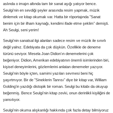
aslında o imajın altında tam bir sanat aşığı yatıyor bence.
Seulgi'nin en sevdiği şeyler arasında resim yapmak, müzik
dinlemek ve kitap okumak var. Hatta bir röportajında "Sanat
benim için bir ilham kaynağı, kendimi ifade etme şeklim" demişti.
Ah Seulgi, seni yerim!
Seulgi'nin sanatsal ilgi alanları sadece resim ve müzik ile sınırlı
değil yalnız. Edebiyata da çok düşkün. Özellikle de deneme
türünü seviyor. Mesela Joan Didion'ın denemelerini çok
beğeniyor. Didion, Amerikan edebiyatının önemli isimlerinden biri,
kişisel deneyimlerini, gözlemlerini anlatan denemeler yazıyor.
Seulgi'nin böyle içten, samimi yazıları sevmesi beni hiç
şaşırtmıyor. Bir de "Sineklerin Tanrısı" diye bir kitap var, William
Golding'in yazdığı distopik bir roman. Seulgi bu kitabı da okuyup
beğenmiş. Bence Seulgi'nin kitap zevki, onun derinlikli kişiliğini de
yansıtıyor.
Seulgi'nin okuma alışkanlığı hakkında çok fazla detay bilmiyoruz