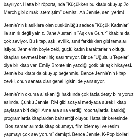
bayılıyor. Hatta bir röportajında "Küçükken bu kitabı okuyup Jo
March gibi olmak istemiştim" demişti. Ah Jennie, seni yerim!
Jennie'nin klasiklere olan düşkünlüğü sadece "Küçük Kadınlar"
ile sınırlı değil yalnız. Jane Austen'ın "Aşk ve Gurur" kitabını da
çok seviyor. Bu kitap, aşk, evlilik, sınıf farklılıkları gibi temaları
işliyor. Jennie'nin böyle zeki, güçlü kadın karakterlerin olduğu
kitapları sevmesi beni hiç şaşırtmıyor. Bir de "Uğultulu Tepeler"
diye bir kitap var, Emily Brontë'nin yazdığı gotik bir aşk hikayesi.
Jennie bu kitabı da okuyup beğenmiş. Bence Jennie'nin kitap
zevki, onun sanata olan genel ilgisini de yansıtıyor.
Jennie'nin okuma alışkanlığı hakkında çok fazla detay bilmiyoruz
aslında. Çünkü Jennie, RM gibi sosyal medyada sürekli kitap
paylaşan biri değil. Ama ara sıra verdiği röportajlarda, katıldığı
programlarda kitaplardan bahsettiği oluyor. Hatta bir keresinde
"Boş zamanlarımda kitap okumayı, film izlemeyi ve resim
yapmayı çok seviyorum" demişti. Bence Jennie, K-Pop idolleri