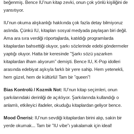
beğenmiş. Bence IU'nun kitap zevki, onun çok yönlü kişiliğini de
yansıtıyor.
IU'nun okuma alışkanlığı hakkında çok fazla detay bilmiyoruz
aslında. Çünkü IU, kitapları sosyal medyada paylaşan biri değil.
Ama ara sıra verdiği röportajlarda, katıldığı programlarda
kitaplardan bahsettiği oluyor, şarkı sözlerinde edebi göndermeler
yaptığı oluyor. Hatta bir keresinde "Şarkı sözü yazarken
kitaplardan ilham alıyorum" demişti. Bence IU, K-Pop idolleri
arasında edebiyat aşkıyla farklı bir yere sahip. Hem yetenekli,
hem güzel, hem de kültürlü! Tam bir "queen"!
Bias Kontrolü / Kozmik Not:
IU'nun kitap seçimleri, onun
şarkılarındaki derinliği de açıklıyor. Şarkılarında kullandığı o
anlamlı, etkileyici ifadeler, okuduğu kitaplardan geliyor bence.
Mood Önerisi:
IU'nun sevdiği kitaplardan birini alıp, sakin bir
yerde okumak... Tam bir "IU vibe"ı yakalamak için ideal!