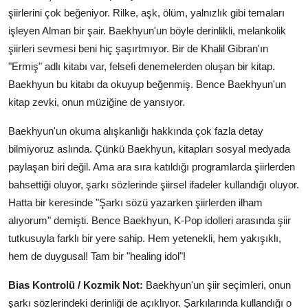
şiirlerini çok beğeniyor. Rilke, aşk, ölüm, yalnızlık gibi temaları
işleyen Alman bir şair. Baekhyun'un böyle derinlikli, melankolik
şiirleri sevmesi beni hiç şaşırtmıyor. Bir de Khalil Gibran'ın
"Ermiş" adlı kitabı var, felsefi denemelerden oluşan bir kitap.
Baekhyun bu kitabı da okuyup beğenmiş. Bence Baekhyun'un
kitap zevki, onun müziğine de yansıyor.
Baekhyun'un okuma alışkanlığı hakkında çok fazla detay
bilmiyoruz aslında. Çünkü Baekhyun, kitapları sosyal medyada
paylaşan biri değil. Ama ara sıra katıldığı programlarda şiirlerden
bahsettiği oluyor, şarkı sözlerinde şiirsel ifadeler kullandığı oluyor.
Hatta bir keresinde "Şarkı sözü yazarken şiirlerden ilham
alıyorum" demişti. Bence Baekhyun, K-Pop idolleri arasında şiir
tutkusuyla farklı bir yere sahip. Hem yetenekli, hem yakışıklı,
hem de duygusal! Tam bir "healing idol"!
Bias Kontrolü / Kozmik Not:
Baekhyun'un şiir seçimleri, onun
şarkı sözlerindeki derinliği de açıklıyor. Şarkılarında kullandığı o