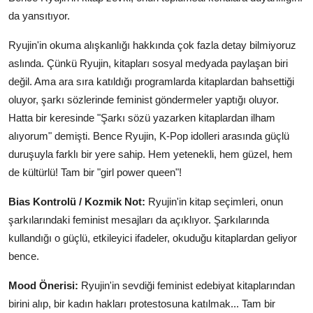
da yansıtıyor.
Ryujin'in okuma alışkanlığı hakkında çok fazla detay bilmiyoruz
aslında. Çünkü Ryujin, kitapları sosyal medyada paylaşan biri
değil. Ama ara sıra katıldığı programlarda kitaplardan bahsettiği
oluyor, şarkı sözlerinde feminist göndermeler yaptığı oluyor.
Hatta bir keresinde "Şarkı sözü yazarken kitaplardan ilham
alıyorum" demişti. Bence Ryujin, K-Pop idolleri arasında güçlü
duruşuyla farklı bir yere sahip. Hem yetenekli, hem güzel, hem
de kültürlü! Tam bir "girl power queen"!
Bias Kontrolü / Kozmik Not:
Ryujin'in kitap seçimleri, onun
şarkılarındaki feminist mesajları da açıklıyor. Şarkılarında
kullandığı o güçlü, etkileyici ifadeler, okuduğu kitaplardan geliyor
bence.
Mood Önerisi:
Ryujin'in sevdiği feminist edebiyat kitaplarından
birini alıp, bir kadın hakları protestosuna katılmak... Tam bir