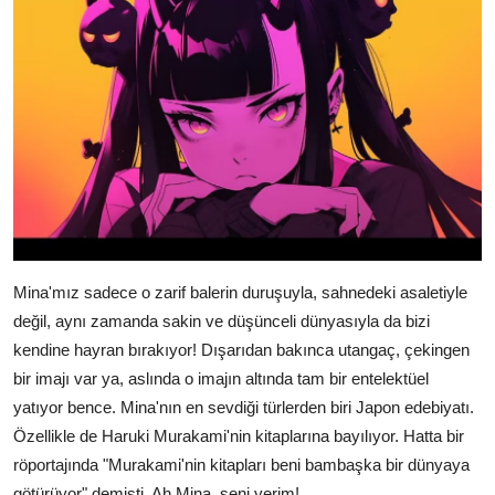
Mina'mız sadece o zarif balerin duruşuyla, sahnedeki asaletiyle
değil, aynı zamanda sakin ve düşünceli dünyasıyla da bizi
kendine hayran bırakıyor! Dışarıdan bakınca utangaç, çekingen
bir imajı var ya, aslında o imajın altında tam bir entelektüel
yatıyor bence. Mina'nın en sevdiği türlerden biri Japon edebiyatı.
Özellikle de Haruki Murakami'nin kitaplarına bayılıyor. Hatta bir
röportajında "Murakami'nin kitapları beni bambaşka bir dünyaya
götürüyor" demişti. Ah Mina, seni yerim!