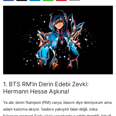
Testler
1. BTS RM'in Derin Edebi Zevki:
Hermann Hesse Aşkına!
Ya abi, bizim Namjoon (RM) varya, biasım diye demiyorum ama
adam karizma akıyor. Sadece yakışıklı falan değil, zeka
fışkırıyor resmen! Şarkı sözü yazarkenki o edebi derinliği, felsefi