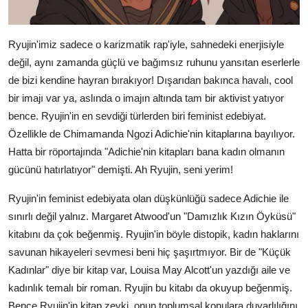
Ryujin'imiz sadece o karizmatik rap'iyle, sahnedeki enerjisiyle
değil, aynı zamanda güçlü ve bağımsız ruhunu yansıtan eserlerle
de bizi kendine hayran bırakıyor! Dışarıdan bakınca havalı, cool
bir imajı var ya, aslında o imajın altında tam bir aktivist yatıyor
bence. Ryujin'in en sevdiği türlerden biri feminist edebiyat.
Özellikle de Chimamanda Ngozi Adichie'nin kitaplarına bayılıyor.
Hatta bir röportajında "Adichie'nin kitapları bana kadın olmanın
gücünü hatırlatıyor" demişti. Ah Ryujin, seni yerim!
Ryujin'in feminist edebiyata olan düşkünlüğü sadece Adichie ile
sınırlı değil yalnız. Margaret Atwood'un "Damızlık Kızın Öyküsü"
kitabını da çok beğenmiş. Ryujin'in böyle distopik, kadın haklarını
savunan hikayeleri sevmesi beni hiç şaşırtmıyor. Bir de "Küçük
Kadınlar" diye bir kitap var, Louisa May Alcott'un yazdığı aile ve
kadınlık temalı bir roman. Ryujin bu kitabı da okuyup beğenmiş.
Bence Ryujin'in kitap zevki, onun toplumsal konulara duyarlılığını