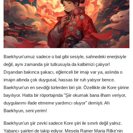
Baekhyun'umuz sadece o bal gibi sesiyle, sahnedeki enerjisiyle
değil, aynı zamanda şiir tutkusuyla da kalbimizi çalıyor!
Dışarıdan bakınca şakacı, eğlenceli bir imajı var ya, aslında o
imajın altında çok duygusal, hassas bir ruh yatıyor bence.
Baekhyun'un en sevdiği türlerden biri şiir. Özellikle de Kore şiirine
bayılıyor. Hatta bir röportajında "Şiir okumak bana ilham veriyor,
duygularımı ifade etmeme yardımcı oluyor" demişti. Ah
Baekhyun, seni yerim!
Baekhyun'un şiir zevki sadece Kore şiiri ile sınırlı değil yalnız.
Yabancı şairleri de takip ediyor. Mesela Rainer Maria Rilke'nin