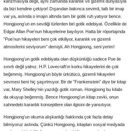
karizmasıyla değil, aynı zamanda karanlık ve gizemli dünyasıyla
da bizi kendine çekiyor! Dışarıdan bakınca sevimli, tatlı bir imajı
var ya, aslında o imajın altında tam bir gotik ruh yatıyor bence.
Hongjoong'un en sevdiği türlerden biri gotik edebiyat. Özellikle de
Edgar Allan Poe'nun hikayelerine bayılıyor. Hatta bir röportajında
"Poe'nun hikayeleri beni çok etkiliyor, karanlık ve gizemli
atmosferini seviyorum" demişti. Ah Hongjoong, seni yerim!
Hongjoong'un gotik edebiyata olan düşkünlüğü sadece Poe ile
sınırlı değil yalnız. H.P. Lovecraft'ın korku hikayelerini de çok
beğenmiş. Hongjoong'un böyle ürkütücü, gizemli hikayeleri
sevmesi beni hiç şaşırtmıyor. Bir de "Frankenstein" diye bir kitap
var, Mary Shelley'nin yazdığı gotik roman. Hongjoong bu kitabı
da okuyup beğenmiş. Bence Hongjoong'un kitap zevki, onun
sahnedeki karanlık konseptlere olan ilgisini de yansıtıyor.
Hongjoong'un okuma alışkanlığı hakkında çok fazla detay
bilmiyoruz aslında. Çünkü Hongjoong, kitapları sosyal medyada