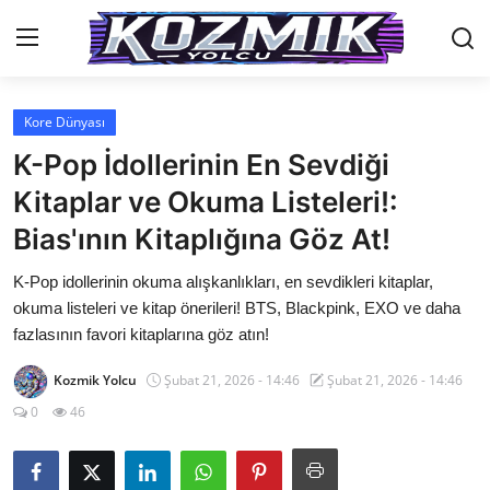
Kore Dünyası
Anasayfa
K-Pop İdollerinin En Sevdiği
İletişim
Kitaplar ve Okuma Listeleri!:
Bias'ının Kitaplığına Göz At!
Genel
K-Pop idollerinin okuma alışkanlıkları, en sevdikleri kitaplar,
Anime Önerileri
okuma listeleri ve kitap önerileri! BTS, Blackpink, EXO ve daha
Kore Dünyası
fazlasının favori kitaplarına göz atın!
Anime Karakterleri
Kozmik Yolcu
Şubat 21, 2026 - 14:46
Şubat 21, 2026 - 14:46
0
46
Anime
Dizi & Film