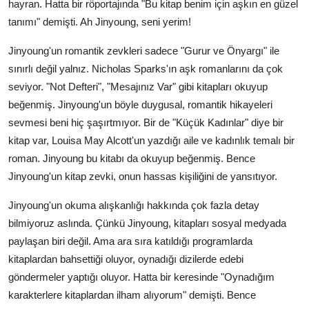
hayran. Hatta bir röportajında "Bu kitap benim için aşkın en güzel
tanımı" demişti. Ah Jinyoung, seni yerim!
Jinyoung'un romantik zevkleri sadece "Gurur ve Önyargı" ile
sınırlı değil yalnız. Nicholas Sparks'ın aşk romanlarını da çok
seviyor. "Not Defteri", "Mesajınız Var" gibi kitapları okuyup
beğenmiş. Jinyoung'un böyle duygusal, romantik hikayeleri
sevmesi beni hiç şaşırtmıyor. Bir de "Küçük Kadınlar" diye bir
kitap var, Louisa May Alcott'un yazdığı aile ve kadınlık temalı bir
roman. Jinyoung bu kitabı da okuyup beğenmiş. Bence
Jinyoung'un kitap zevki, onun hassas kişiliğini de yansıtıyor.
Jinyoung'un okuma alışkanlığı hakkında çok fazla detay
bilmiyoruz aslında. Çünkü Jinyoung, kitapları sosyal medyada
paylaşan biri değil. Ama ara sıra katıldığı programlarda
kitaplardan bahsettiği oluyor, oynadığı dizilerde edebi
göndermeler yaptığı oluyor. Hatta bir keresinde "Oynadığım
karakterlere kitaplardan ilham alıyorum" demişti. Bence