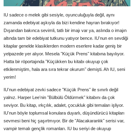
IU sadece o melek gibi sesiyle, oyunculuğuyla değil, aynı
zamanda edebiyat aşkıyla da bizi kendine hayran bırakıyor!
Dışarıdan bakınca sevimli, tatlı bir imajı var ya, aslında o imajın
altında tam bir edebiyat tutkunu yatıyor bence. IU'nun en sevdiği
kitaplar genelde klasiklerden modern eserlere kadar geniş bir
yelpazede yer alıyor. Mesela "Küçük Prens" kitabına bayılıyor.
Hatta bir röportajında "Küçükken bu kitabı okuyup çok
etkilenmiştim, hala ara sıra tekrar okurum" demişti. Ah IU, seni
yerim!
IU'nun edebiyat zevki sadece "Küçük Prens" ile sınırlı değil
yalnız. Harper Lee'nin "Bülbülü Öldürmek" kitabını da çok
seviyor. Bu kitap, ırkçılık, adalet, çocukluk gibi temaları işliyor.
IU'nun böyle toplumsal konulara duyarlı, düşündürücü kitapları
sevmesi beni hiç şaşırtmıyor. Bir de "Alacakaranlık" serisi var,
vampir temalı gençlik romanları. IU bu seriyi de okuyup