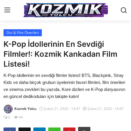
Dizi & Film Önerileri
Anasayfa
K-Pop İdollerinin En Sevdiği
Genel
Filmler!: Kozmik Kankadan Film
Listesi!
İletişim
K-Pop idollerinin en sevdiği filmler listesi! BTS, Blackpink, Stray
Anime Önerileri
Kids ve daha birçok grubun üyelerinin favori filmleri, film önerileri
Kore Dünyası
ve sinema zevkleri bu yazıda. Kore dizileri ve K-Pop dünyasının
en güncel dedikoduları için takipte kalın!
Anime Karakterleri
Kozmik Yolcu
Şubat 21, 2026 - 14:47
Şubat 21, 2026 - 14:47
Anime
0
44
Dizi & Film