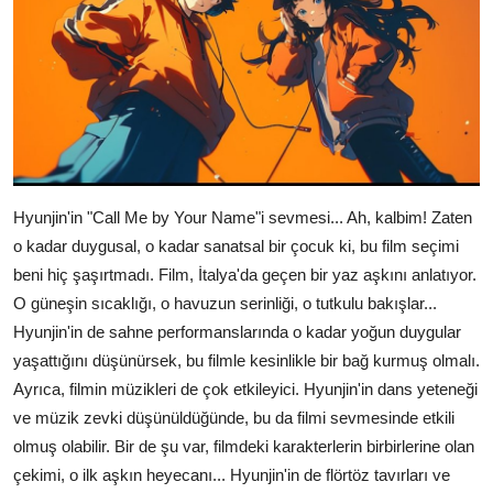
Hyunjin'in "Call Me by Your Name"i sevmesi... Ah, kalbim! Zaten
o kadar duygusal, o kadar sanatsal bir çocuk ki, bu film seçimi
beni hiç şaşırtmadı. Film, İtalya'da geçen bir yaz aşkını anlatıyor.
O güneşin sıcaklığı, o havuzun serinliği, o tutkulu bakışlar...
Hyunjin'in de sahne performanslarında o kadar yoğun duygular
yaşattığını düşünürsek, bu filmle kesinlikle bir bağ kurmuş olmalı.
Ayrıca, filmin müzikleri de çok etkileyici. Hyunjin'in dans yeteneği
ve müzik zevki düşünüldüğünde, bu da filmi sevmesinde etkili
olmuş olabilir. Bir de şu var, filmdeki karakterlerin birbirlerine olan
çekimi, o ilk aşkın heyecanı... Hyunjin'in de flörtöz tavırları ve