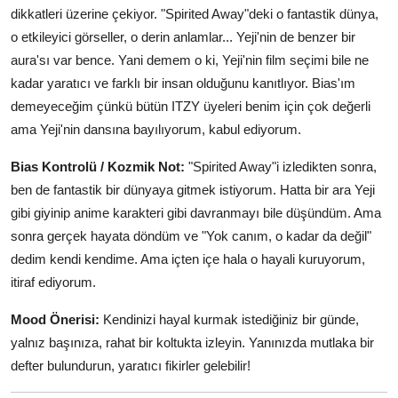
dikkatleri üzerine çekiyor. "Spirited Away"deki o fantastik dünya,
o etkileyici görseller, o derin anlamlar... Yeji'nin de benzer bir
aura'sı var bence. Yani demem o ki, Yeji'nin film seçimi bile ne
kadar yaratıcı ve farklı bir insan olduğunu kanıtlıyor. Bias'ım
demeyeceğim çünkü bütün ITZY üyeleri benim için çok değerli
ama Yeji'nin dansına bayılıyorum, kabul ediyorum.
Bias Kontrolü / Kozmik Not:
"Spirited Away"i izledikten sonra,
ben de fantastik bir dünyaya gitmek istiyorum. Hatta bir ara Yeji
gibi giyinip anime karakteri gibi davranmayı bile düşündüm. Ama
sonra gerçek hayata döndüm ve "Yok canım, o kadar da değil"
dedim kendi kendime. Ama içten içe hala o hayali kuruyorum,
itiraf ediyorum.
Mood Önerisi:
Kendinizi hayal kurmak istediğiniz bir günde,
yalnız başınıza, rahat bir koltukta izleyin. Yanınızda mutlaka bir
defter bulundurun, yaratıcı fikirler gelebilir!