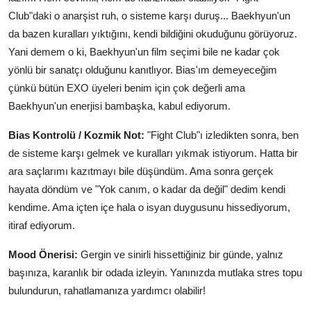
Club"daki o anarşist ruh, o sisteme karşı duruş... Baekhyun'un
da bazen kuralları yıktığını, kendi bildiğini okuduğunu görüyoruz.
Yani demem o ki, Baekhyun'un film seçimi bile ne kadar çok
yönlü bir sanatçı olduğunu kanıtlıyor. Bias'ım demeyeceğim
çünkü bütün EXO üyeleri benim için çok değerli ama
Baekhyun'un enerjisi bambaşka, kabul ediyorum.
Bias Kontrolü / Kozmik Not:
"Fight Club"ı izledikten sonra, ben
de sisteme karşı gelmek ve kuralları yıkmak istiyorum. Hatta bir
ara saçlarımı kazıtmayı bile düşündüm. Ama sonra gerçek
hayata döndüm ve "Yok canım, o kadar da değil" dedim kendi
kendime. Ama içten içe hala o isyan duygusunu hissediyorum,
itiraf ediyorum.
Mood Önerisi:
Gergin ve sinirli hissettiğiniz bir günde, yalnız
başınıza, karanlık bir odada izleyin. Yanınızda mutlaka stres topu
bulundurun, rahatlamanıza yardımcı olabilir!