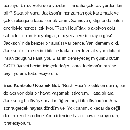
benziyor biraz. Belki de o yüzden filmi daha çok seviyordur, kim
bilir? Şaka bir yana, Jackson'ın her zaman çok karizmatik ve
çekici olduğunu kabul etmek lazım. Sahneye çıktığı anda bütün
enerjisiyle herkesi etkiliyor. "Rush Hour"daki o aksiyon dolu
sahneler, o komik diyaloglar, o heyecan verici olay örgüsü...
Jackson'ın da benzer bir aura'sı var bence. Yani demem o ki,
Jackson'ın film seçimi bile ne kadar enerjik ve aksiyon dolu bir
insan olduğunu kanıtlıyor. Bias'ım demeyeceğim çünkü bütün
GOT7 üyeleri benim için çok değerli ama Jackson'ın rap'ine
bayılıyorum, kabul ediyorum.
Bias Kontrolü / Kozmik Not:
"Rush Hour"ı izledikten sonra, ben
de aksiyon dolu bir hayat yaşamak istiyorum. Hatta bir ara
Jackson gibi dövüş sanatları öğrenmeyi bile düşündüm. Ama
sonra gerçek hayata döndüm ve "Yok canım, o kadar da değil"
dedim kendi kendime. Ama içten içe hala o hayali kuruyorum,
itiraf ediyorum.