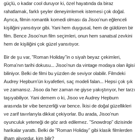
güçlü, o kadar cool duruyor ki, özel hayatında da biraz
rahatlamak, farklı şeyler deneyimlemek istemesi çok doğal.
Ayrıca, filmin romantik komedi olması da Jisoo'nun eğlenceli
kişiliğini yansıtıyor gibi. Yani hem duygusal, hem de güldüren bir
film. Bence Jisoo'nun film seçimleri, onun hem sanatsal zevkini
hem de kişiliğini çok güzel yansıtıyor.
Bir de şu var, "Roman Holiday"in o siyah beyaz çekimleri,
Roma'nın tarihi dokusu... Jisoo'nun da vintage modaya olan ilgisi
biliniyor. Belki de filmi bu yüzden de seviyor olabilir. Filmdeki
Audrey Hepburn'ün kıyafetleri, saç modeli falan... Hepsi çok şık
ve zamansız. Jisoo da her zaman ne giyse yakıştırıyor, her tarzı
taşıyabiliyor. Yani demem o ki, Jisoo ve Audrey Hepburn
arasında bir vibe benzerliği var bence. İkisi de doğal güzellikleri
ve zarif tavırlarıyla dikkat çekiyorlar. Bu arada, Jisoo'nun
oyunculuk yeteneği de göz ardı edilemez. "Snowdrop" dizisinde
harikalar yarattı. Belki de "Roman Holiday" gibi klasik filmlerden
ilham alıyordur, kim bilir?