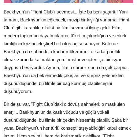
Baekhyun'un "Fight Club"ı sevmesi... İşte bu beni şaşırttı! Yani
tamam, Baekhyun'un eğlenceli, muzip bir kişiliği var ama "Fight
Club" gibi karanlık, nihilist bir filmi sevmesi ilginç geldi. Film,
modern toplumun dayatmalarına, tüketim çılgınlığına ve erkek
kimliğinin krizine eleştirel bir bakış açısı sunuyor. Belki de
Baekhyun da sahnede o kadar mükemmel, o kadar parıltılı
olmak zorunda kalmaktan yorulmuştur ve içten içe bir isyan
duygusu besliyordur. Ayrıca, filmin sürpriz sonu da çok çarpıcı.
Baekhyun'un da beklenmedik çıkışları ve sürpriz yetenekleri
düşünüldüğünde, bu filmle bir bağ kurmuş olabileceğini
düşünüyorum.
Bir de şu var, "Fight Club"daki o dövüş sahneleri, o maskülen
enerji... Baekhyun'un da kaslı vücudu ve güçlü vokali
düşünüldüğünde, bu filmle bir çekim hissetmiş olabilir. Şaka bir
yana, Baekhyun'un her türlü konsepti taşıyabildiğini kabul etmek
lazım. Hem sevimli, hem de karizmatik olabiliyor. "Fight