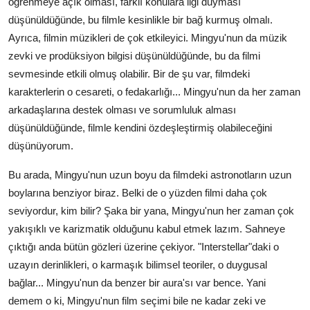
öğrenmeye açık olması, farklı konulara ilgi duyması
düşünüldüğünde, bu filmle kesinlikle bir bağ kurmuş olmalı.
Ayrıca, filmin müzikleri de çok etkileyici. Mingyu'nun da müzik
zevki ve prodüksiyon bilgisi düşünüldüğünde, bu da filmi
sevmesinde etkili olmuş olabilir. Bir de şu var, filmdeki
karakterlerin o cesareti, o fedakarlığı... Mingyu'nun da her zaman
arkadaşlarına destek olması ve sorumluluk alması
düşünüldüğünde, filmle kendini özdeşleştirmiş olabileceğini
düşünüyorum.
Bu arada, Mingyu'nun uzun boyu da filmdeki astronotların uzun
boylarına benziyor biraz. Belki de o yüzden filmi daha çok
seviyordur, kim bilir? Şaka bir yana, Mingyu'nun her zaman çok
yakışıklı ve karizmatik olduğunu kabul etmek lazım. Sahneye
çıktığı anda bütün gözleri üzerine çekiyor. "Interstellar"daki o
uzayın derinlikleri, o karmaşık bilimsel teoriler, o duygusal
bağlar... Mingyu'nun da benzer bir aura'sı var bence. Yani
demem o ki, Mingyu'nun film seçimi bile ne kadar zeki ve