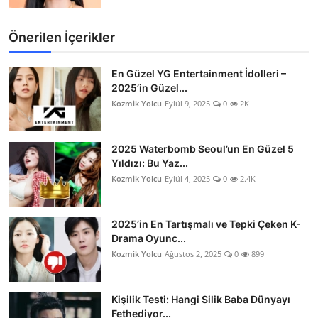
Önerilen İçerikler
En Güzel YG Entertainment İdolleri –
2025’in Güzel...
Kozmik Yolcu
Eylül 9, 2025
0
2K
2025 Waterbomb Seoul’un En Güzel 5
Yıldızı: Bu Yaz...
Kozmik Yolcu
Eylül 4, 2025
0
2.4K
2025’in En Tartışmalı ve Tepki Çeken K-
Drama Oyunc...
Kozmik Yolcu
Ağustos 2, 2025
0
899
Kişilik Testi: Hangi Silik Baba Dünyayı
Fethediyor...