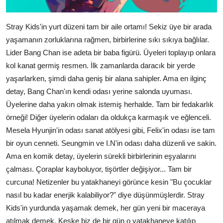
Stray Kids'in yurt düzeni tam bir aile ortamı! Sekiz üye bir arada
yaşamanın zorluklarına rağmen, birbirlerine sıkı sıkıya bağlılar.
Lider Bang Chan ise adeta bir baba figürü. Üyeleri toplayıp onlara
kol kanat germiş resmen. İlk zamanlarda daracık bir yerde
yaşarlarken, şimdi daha geniş bir alana sahipler. Ama en ilginç
detay, Bang Chan'ın kendi odası yerine salonda uyuması.
Üyelerine daha yakın olmak istemiş herhalde. Tam bir fedakarlık
örneği! Diğer üyelerin odaları da oldukça karmaşık ve eğlenceli.
Mesela Hyunjin'in odası sanat atölyesi gibi, Felix'in odası ise tam
bir oyun cenneti. Seungmin ve I.N'in odası daha düzenli ve sakin.
Ama en komik detay, üyelerin sürekli birbirlerinin eşyalarını
çalması. Çoraplar kayboluyor, tişörtler değişiyor... Tam bir
curcuna! Netizenler bu yatakhaneyi görünce kesin "Bu çocuklar
nasıl bu kadar enerjik kalabiliyor?" diye düşünmüşlerdir. Stray
Kids'in yurdunda yaşamak demek, her gün yeni bir maceraya
atılmak demek. Keşke biz de bir gün o yatakhaneye katılıp