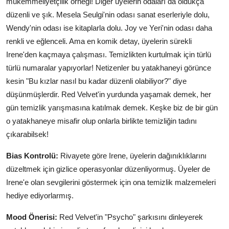
mükemmeliyetçilik örneği! Diğer üyelerin odaları da oldukça
düzenli ve şık. Mesela Seulgi'nin odası sanat eserleriyle dolu,
Wendy'nin odası ise kitaplarla dolu. Joy ve Yeri'nin odası daha
renkli ve eğlenceli. Ama en komik detay, üyelerin sürekli
Irene'den kaçmaya çalışması. Temizlikten kurtulmak için türlü
türlü numaralar yapıyorlar! Netizenler bu yatakhaneyi görünce
kesin "Bu kızlar nasıl bu kadar düzenli olabiliyor?" diye
düşünmüşlerdir. Red Velvet'in yurdunda yaşamak demek, her
gün temizlik yarışmasına katılmak demek. Keşke biz de bir gün
o yatakhaneye misafir olup onlarla birlikte temizliğin tadını
çıkarabilsek!
Bias Kontrolü:
Rivayete göre Irene, üyelerin dağınıklıklarını
düzeltmek için gizlice operasyonlar düzenliyormuş. Üyeler de
Irene'e olan sevgilerini göstermek için ona temizlik malzemeleri
hediye ediyorlarmış.
Mood Önerisi:
Red Velvet'in "Psycho" şarkısını dinleyerek