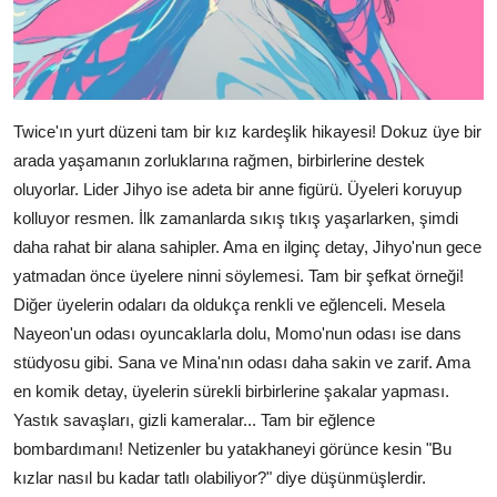
Twice'ın yurt düzeni tam bir kız kardeşlik hikayesi! Dokuz üye bir
arada yaşamanın zorluklarına rağmen, birbirlerine destek
oluyorlar. Lider Jihyo ise adeta bir anne figürü. Üyeleri koruyup
kolluyor resmen. İlk zamanlarda sıkış tıkış yaşarlarken, şimdi
daha rahat bir alana sahipler. Ama en ilginç detay, Jihyo'nun gece
yatmadan önce üyelere ninni söylemesi. Tam bir şefkat örneği!
Diğer üyelerin odaları da oldukça renkli ve eğlenceli. Mesela
Nayeon'un odası oyuncaklarla dolu, Momo'nun odası ise dans
stüdyosu gibi. Sana ve Mina'nın odası daha sakin ve zarif. Ama
en komik detay, üyelerin sürekli birbirlerine şakalar yapması.
Yastık savaşları, gizli kameralar... Tam bir eğlence
bombardımanı! Netizenler bu yatakhaneyi görünce kesin "Bu
kızlar nasıl bu kadar tatlı olabiliyor?" diye düşünmüşlerdir.