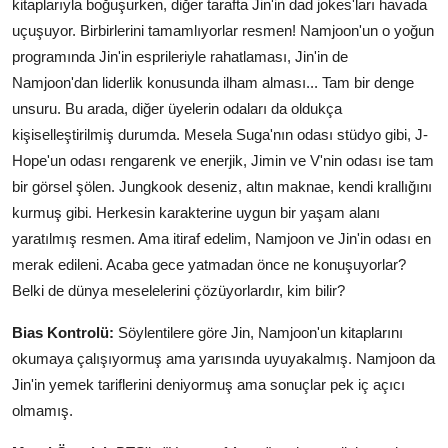
kitaplarıyla boğuşurken, diğer tarafta Jin'in dad jokes'ları havada
uçuşuyor. Birbirlerini tamamlıyorlar resmen! Namjoon'un o yoğun
programında Jin'in esprileriyle rahatlaması, Jin'in de
Namjoon'dan liderlik konusunda ilham alması... Tam bir denge
unsuru. Bu arada, diğer üyelerin odaları da oldukça
kişiselleştirilmiş durumda. Mesela Suga'nın odası stüdyo gibi, J-
Hope'un odası rengarenk ve enerjik, Jimin ve V'nin odası ise tam
bir görsel şölen. Jungkook deseniz, altın maknae, kendi krallığını
kurmuş gibi. Herkesin karakterine uygun bir yaşam alanı
yaratılmış resmen. Ama itiraf edelim, Namjoon ve Jin'in odası en
merak edileni. Acaba gece yatmadan önce ne konuşuyorlar?
Belki de dünya meselelerini çözüyorlardır, kim bilir?
Bias Kontrolü:
Söylentilere göre Jin, Namjoon'un kitaplarını
okumaya çalışıyormuş ama yarısında uyuyakalmış. Namjoon da
Jin'in yemek tariflerini deniyormuş ama sonuçlar pek iç açıcı
olmamış.