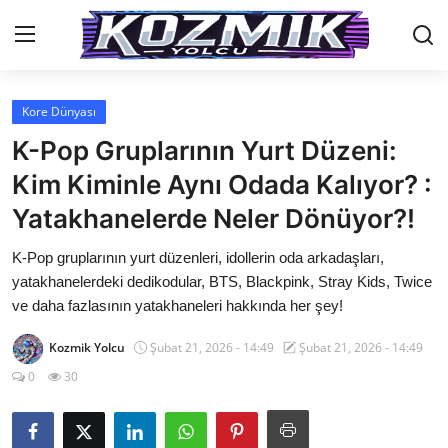
Kore Dünyası
Anasayfa
K-Pop Gruplarının Yurt Düzeni:
Genel
Kim Kiminle Aynı Odada Kalıyor? :
Yatakhanelerde Neler Dönüyor?!
İletişim
K-Pop gruplarının yurt düzenleri, idollerin oda arkadaşları,
Anime Önerileri
yatakhanelerdeki dedikodular, BTS, Blackpink, Stray Kids, Twice
Kore Dünyası
ve daha fazlasının yatakhaneleri hakkında her şey!
Anime Karakterleri
Kozmik Yolcu
Şubat 21, 2026 - 14:49
Şubat 21, 2026 - 14:49
0
30
Anime
Dizi & Film