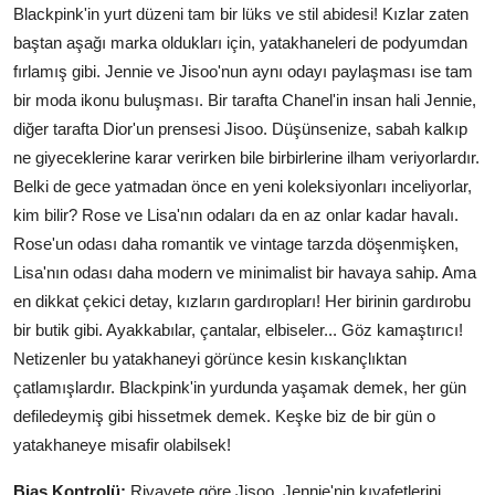
Blackpink'in yurt düzeni tam bir lüks ve stil abidesi! Kızlar zaten
baştan aşağı marka oldukları için, yatakhaneleri de podyumdan
fırlamış gibi. Jennie ve Jisoo'nun aynı odayı paylaşması ise tam
bir moda ikonu buluşması. Bir tarafta Chanel'in insan hali Jennie,
diğer tarafta Dior'un prensesi Jisoo. Düşünsenize, sabah kalkıp
ne giyeceklerine karar verirken bile birbirlerine ilham veriyorlardır.
Belki de gece yatmadan önce en yeni koleksiyonları inceliyorlar,
kim bilir? Rose ve Lisa'nın odaları da en az onlar kadar havalı.
Rose'un odası daha romantik ve vintage tarzda döşenmişken,
Lisa'nın odası daha modern ve minimalist bir havaya sahip. Ama
en dikkat çekici detay, kızların gardıropları! Her birinin gardırobu
bir butik gibi. Ayakkabılar, çantalar, elbiseler... Göz kamaştırıcı!
Netizenler bu yatakhaneyi görünce kesin kıskançlıktan
çatlamışlardır. Blackpink'in yurdunda yaşamak demek, her gün
defiledeymiş gibi hissetmek demek. Keşke biz de bir gün o
yatakhaneye misafir olabilsek!
Bias Kontrolü:
Rivayete göre Jisoo, Jennie'nin kıyafetlerini