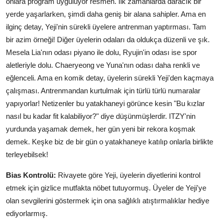
onlara program uyguluyor resmen. İlk zamanlarda daracık bir
yerde yaşarlarken, şimdi daha geniş bir alana sahipler. Ama en
ilginç detay, Yeji'nin sürekli üyelere antrenman yaptırması. Tam
bir azim örneği! Diğer üyelerin odaları da oldukça düzenli ve şık.
Mesela Lia'nın odası piyano ile dolu, Ryujin'in odası ise spor
aletleriyle dolu. Chaeryeong ve Yuna'nın odası daha renkli ve
eğlenceli. Ama en komik detay, üyelerin sürekli Yeji'den kaçmaya
çalışması. Antrenmandan kurtulmak için türlü türlü numaralar
yapıyorlar! Netizenler bu yatakhaneyi görünce kesin "Bu kızlar
nasıl bu kadar fit kalabiliyor?" diye düşünmüşlerdir. ITZY'nin
yurdunda yaşamak demek, her gün yeni bir rekora koşmak
demek. Keşke biz de bir gün o yatakhaneye katılıp onlarla birlikte
terleyebilsek!
Bias Kontrolü:
Rivayete göre Yeji, üyelerin diyetlerini kontrol
etmek için gizlice mutfakta nöbet tutuyormuş. Üyeler de Yeji'ye
olan sevgilerini göstermek için ona sağlıklı atıştırmalıklar hediye
ediyorlarmış.