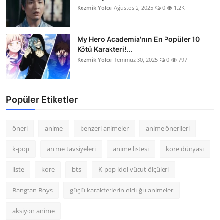
Kozmik Yolcu
Ağustos 2, 2025
0
1.2K
My Hero Academia'nın En Popüler 10
Kötü Karakteri!...
Kozmik Yolcu
Temmuz 30, 2025
0
797
Popüler Etiketler
öneri
anime
benzeri animeler
anime önerileri
k-pop
anime tavsiyeleri
anime listesi
kore dünyası
liste
kore
bts
K-pop idol vücut ölçüleri
Bangtan Boys
güçlü karakterlerin olduğu animeler
aksiyon anime