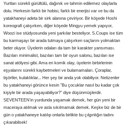
Yurtları sürekli gürültülü, dağınık ve tahmin edilemez olaylarla
dolu. Herkesin farklı bir hobisi, farklı bir enerjisi var ve bu da
yatakhaneyi adeta bir sirk alanına çeviriyor. Bir köşede Hoshi
koreografi çalışırken, diğer köşede Mingyu yemek yapıyor,
Woozi ise stüdyosunda yeni şarkılar besteliyor. S.Coups ise tüm
bu karmaşayı bir arada tutmaya çalışırken saçlarını yolmaktan
beter oluyor. Üyelerin odaları da tam bir karakter yansıması.
Bazıları minimalist, bazıları tam bir oyun salonu, bazıları ise
sanat atölyesi gibi. Ama en komik olay, üyelerin birbirlerinin
eşyalarını sürekli kaybetmeleri ve bulamamaları. Çoraplar,
tişörtler, kulaklıklar... Her şey bir anda yok olabiliyor. Netizenler
bu yatakhaneyi görünce kesin "Bu çocuklar nasıl bu kadar çok
kişiyle bir arada yaşayabiliyor?" diye düşünmüşlerdir.
SEVENTEEN'in yurdunda yaşamak demek, her gün yeni bir
maceraya atılmak ve asla sıkılmamak demek. Keşke biz de bir
gün o yatakhaneye katılıp onlarla birlikte bu çılgınlığın tadını
çıkarabilsek!