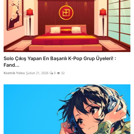
Solo Çıkış Yapan En Başarılı K-Pop Grup Üyeleri! :
Fand...
Kozmik Yolcu
Şubat 21, 2026
0
32