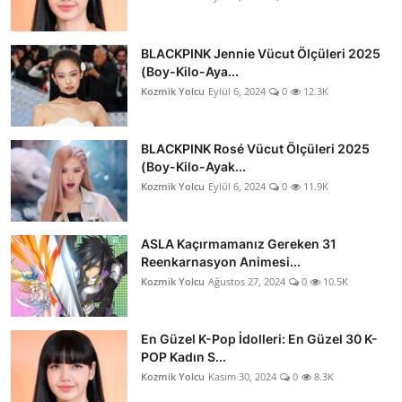
BLACKPINK Jennie Vücut Ölçüleri 2025
(Boy-Kilo-Aya...
Kozmik Yolcu
Eylül 6, 2024
0
12.3K
BLACKPINK Rosé Vücut Ölçüleri 2025
(Boy-Kilo-Ayak...
Kozmik Yolcu
Eylül 6, 2024
0
11.9K
ASLA Kaçırmamanız Gereken 31
Reenkarnasyon Animesi...
Kozmik Yolcu
Ağustos 27, 2024
0
10.5K
En Güzel K-Pop İdolleri: En Güzel 30 K-
POP Kadın S...
Kozmik Yolcu
Kasım 30, 2024
0
8.3K