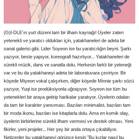
(G)I-DLE'ın yurt düzeni tam bir ilham kaynağı! Üyeler zaten
yetenekli ve yaratıcı oldukları için, yatakhaneleri de adeta bir
sanat galerisi gibi. Lider Soyeon ise bu yaratıcılığın beyni. Şarkı
yazıyor, beste yapıyor, koreografi hazırlıyor... Yatakhaneleri de
sürekli müzik, dans ve sanatla dolu. Herkesin farklı bir yeteneği
var ve bu da yatakhaneyi adeta bir laboratuvara çeviriyor. Bir
köşede Miyeon vokal çalışırken, diğer köşede Minnie şarkı sözü
yazıyor, Yuqi ise prodüksiyonla uğraşıyor. Soyeon ise tüm bu
yetenekleri bir araya getirip harikalar yaratıyor. Üyelerin odaları
da tam bir karakter yansıması. Bazıları minimalist, bazıları tam
bir moda ikonu, bazıları ise kitaplarla dolu. Ama en komik olay,
üyelerin birbirlerine sürekli ilham vermesi ve destek olması. Yeni
fikirler, yeni projeler... Her şey bir anda ortaya çıkabiliyor.
Netizenler bu yatakhaneyi görünce kesin "Bu kızlar nasıl bu