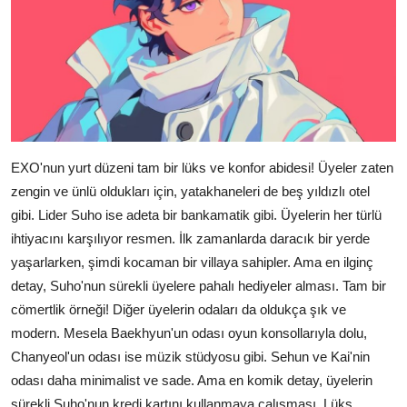
EXO'nun yurt düzeni tam bir lüks ve konfor abidesi! Üyeler zaten
zengin ve ünlü oldukları için, yatakhaneleri de beş yıldızlı otel
gibi. Lider Suho ise adeta bir bankamatik gibi. Üyelerin her türlü
ihtiyacını karşılıyor resmen. İlk zamanlarda daracık bir yerde
yaşarlarken, şimdi kocaman bir villaya sahipler. Ama en ilginç
detay, Suho'nun sürekli üyelere pahalı hediyeler alması. Tam bir
cömertlik örneği! Diğer üyelerin odaları da oldukça şık ve
modern. Mesela Baekhyun'un odası oyun konsollarıyla dolu,
Chanyeol'un odası ise müzik stüdyosu gibi. Sehun ve Kai'nin
odası daha minimalist ve sade. Ama en komik detay, üyelerin
sürekli Suho'nun kredi kartını kullanmaya çalışması. Lüks