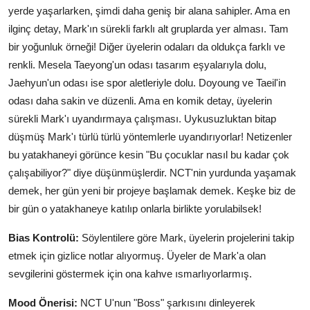
yerde yaşarlarken, şimdi daha geniş bir alana sahipler. Ama en
ilginç detay, Mark'ın sürekli farklı alt gruplarda yer alması. Tam
bir yoğunluk örneği! Diğer üyelerin odaları da oldukça farklı ve
renkli. Mesela Taeyong'un odası tasarım eşyalarıyla dolu,
Jaehyun'un odası ise spor aletleriyle dolu. Doyoung ve Taeil'in
odası daha sakin ve düzenli. Ama en komik detay, üyelerin
sürekli Mark'ı uyandırmaya çalışması. Uykusuzluktan bitap
düşmüş Mark'ı türlü türlü yöntemlerle uyandırıyorlar! Netizenler
bu yatakhaneyi görünce kesin "Bu çocuklar nasıl bu kadar çok
çalışabiliyor?" diye düşünmüşlerdir. NCT'nin yurdunda yaşamak
demek, her gün yeni bir projeye başlamak demek. Keşke biz de
bir gün o yatakhaneye katılıp onlarla birlikte yorulabilsek!
Bias Kontrolü:
Söylentilere göre Mark, üyelerin projelerini takip
etmek için gizlice notlar alıyormuş. Üyeler de Mark'a olan
sevgilerini göstermek için ona kahve ısmarlıyorlarmış.
Mood Önerisi:
NCT U'nun "Boss" şarkısını dinleyerek