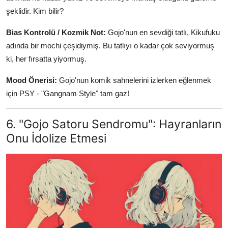
şeklidir. Kim bilir?
Bias Kontrolü / Kozmik Not:
Gojo'nun en sevdiği tatlı, Kikufuku
adında bir mochi çeşidiymiş. Bu tatlıyı o kadar çok seviyormuş
ki, her fırsatta yiyormuş.
Mood Önerisi:
Gojo'nun komik sahnelerini izlerken eğlenmek
için PSY - "Gangnam Style" tam gaz!
6. "Gojo Satoru Sendromu": Hayranların
Onu İdolize Etmesi