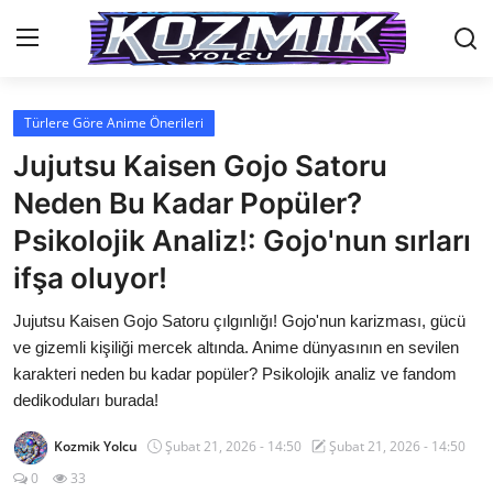
Türlere Göre Anime Önerileri
Anasayfa
Jujutsu Kaisen Gojo Satoru
İletişim
Neden Bu Kadar Popüler?
Psikolojik Analiz!: Gojo'nun sırları
Genel
ifşa oluyor!
Anime Önerileri
Jujutsu Kaisen Gojo Satoru çılgınlığı! Gojo'nun karizması, gücü
Kore Dünyası
ve gizemli kişiliği mercek altında. Anime dünyasının en sevilen
karakteri neden bu kadar popüler? Psikolojik analiz ve fandom
Anime Karakterleri
dedikoduları burada!
Anime
Kozmik Yolcu
Şubat 21, 2026 - 14:50
Şubat 21, 2026 - 14:50
Dizi & Film
0
33