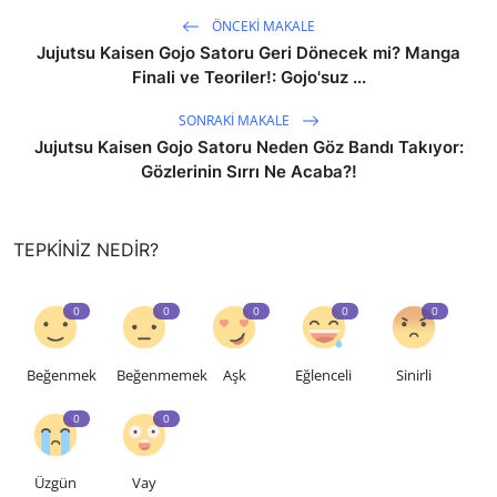
ÖNCEKI MAKALE
Jujutsu Kaisen Gojo Satoru Geri Dönecek mi? Manga
Finali ve Teoriler!: Gojo'suz ...
SONRAKI MAKALE
Jujutsu Kaisen Gojo Satoru Neden Göz Bandı Takıyor:
Gözlerinin Sırrı Ne Acaba?!
TEPKINIZ NEDIR?
0
0
0
0
0
Beğenmek
Beğenmemek
Aşk
Eğlenceli
Sinirli
0
0
Üzgün
Vay