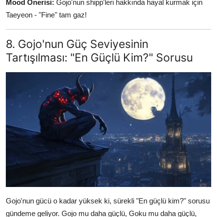
Mood Önerisi:
Gojo'nun shipp'leri hakkında hayal kurmak için
Taeyeon - "Fine" tam gaz!
8. Gojo'nun Güç Seviyesinin
Tartışılması: "En Güçlü Kim?" Sorusu
Gojo'nun gücü o kadar yüksek ki, sürekli "En güçlü kim?" sorusu
gündeme geliyor. Gojo mu daha güçlü, Goku mu daha güçlü,