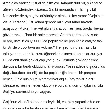
Ama olay sadece visual'de bitmiyor. Adamın duruşu, o kendine
güveni, gözlerindeki gizem... Sanki mangadan fırlamış gibi!
Netizenler de aynı şeyi düşünüyor olmalı ki her yerde "Gojo'nun
visual'i efsane", "Bu adam gerçek mi?" yorumları havada
uçuşuyor. Mükemmeliyet algısı yaratıyor resmen. Saçlar beyaz,
gözler mavi... Tam bir anime prensi! Ama bu prens dövüş de
biliyor, üstelik en iyisi! Bu da popülerliğine popülerlik katıyor tabii
ki. Bir de o cool tavırları yok mu? Her şeyi umursamaz gibi
takılıyor ama söz konusu öğrencileri olunca akan sular duruyor.
Bu da onu daha çekici yapıyor, çünkü aslında çok derinlerde
duygusal bir tarafı olduğunu anlıyorsun. Yani sadece dış görünüş
değil, karakter derinliği de bu popülerliğin önemli bir parçası
bence. Gojo'nun bu mükemmeliyet algısı, hayranların onu
idealize etmesine neden oluyor ve bu da fandomun çılgınlar gibi
Gojo'yu sevmesine yol açıyor.
Gojo'nun visual'i o kadar etkileyici ki, cosplay yapanlar bile en
ince detayına kadar dikkat ediyor. Lensler, peruklar, kıyafetler...