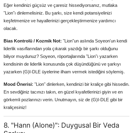
Eğer kendinizi güçsüz ve çaresiz hissediyorsanız, mutlaka
"Lion"ı dinlemelisiniz. Bu şarkı, size kendi potansiyelinizi
keşfetmenize ve hayallerinizi gerçekleştirmenize yardımcı
olacak.
Bias Kontrolü / Kozmik Not:
"Lion"un aslında Soyeon'un kendi
liderlik vasıflarından yola çıkarak yazdığı bir şarkı olduğunu
biliyor muydunuz? Soyeon, röportajlarında "Lion"ı yazarken
kendisinin de liderlik konusunda çok düşündüğünü ve şarkıyı
yazarken (G)I-DLE üyelerine ilham vermek istediğini söylemiş.
Mood Önerisi:
"Lion" dinlerken, kendinizi bir kraliçe gibi hissedin.
En sevdiğiniz tacınızı takın, en güzel kıyafetlerinizi giyin ve en
görkemli pozlarınızı verin. Unutmayın, siz de (G)I-DLE gibi bir
kraliçesiniz!
8. "Hann (Alone)": Duygusal Bir Veda