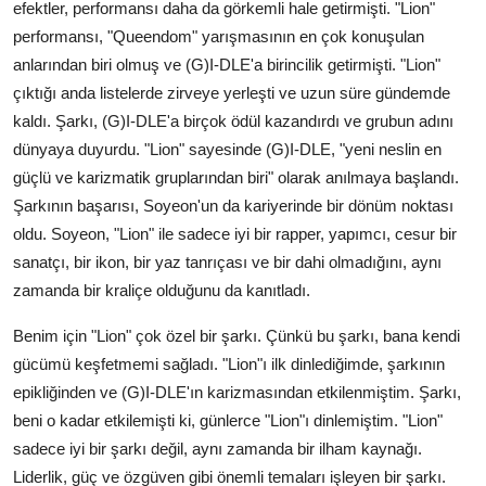
efektler, performansı daha da görkemli hale getirmişti. "Lion"
performansı, "Queendom" yarışmasının en çok konuşulan
anlarından biri olmuş ve (G)I-DLE'a birincilik getirmişti. "Lion"
çıktığı anda listelerde zirveye yerleşti ve uzun süre gündemde
kaldı. Şarkı, (G)I-DLE'a birçok ödül kazandırdı ve grubun adını
dünyaya duyurdu. "Lion" sayesinde (G)I-DLE, "yeni neslin en
güçlü ve karizmatik gruplarından biri" olarak anılmaya başlandı.
Şarkının başarısı, Soyeon'un da kariyerinde bir dönüm noktası
oldu. Soyeon, "Lion" ile sadece iyi bir rapper, yapımcı, cesur bir
sanatçı, bir ikon, bir yaz tanrıçası ve bir dahi olmadığını, aynı
zamanda bir kraliçe olduğunu da kanıtladı.
Benim için "Lion" çok özel bir şarkı. Çünkü bu şarkı, bana kendi
gücümü keşfetmemi sağladı. "Lion"ı ilk dinlediğimde, şarkının
epikliğinden ve (G)I-DLE'ın karizmasından etkilenmiştim. Şarkı,
beni o kadar etkilemişti ki, günlerce "Lion"ı dinlemiştim. "Lion"
sadece iyi bir şarkı değil, aynı zamanda bir ilham kaynağı.
Liderlik, güç ve özgüven gibi önemli temaları işleyen bir şarkı.