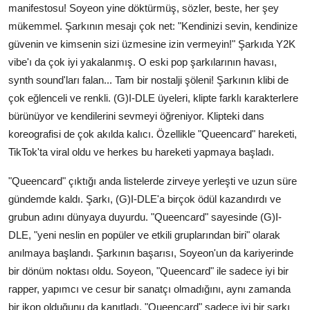
manifestosu! Soyeon yine döktürmüş, sözler, beste, her şey
mükemmel. Şarkının mesajı çok net: "Kendinizi sevin, kendinize
güvenin ve kimsenin sizi üzmesine izin vermeyin!" Şarkıda Y2K
vibe'ı da çok iyi yakalanmış. O eski pop şarkılarının havası,
synth sound'ları falan... Tam bir nostalji şöleni! Şarkının klibi de
çok eğlenceli ve renkli. (G)I-DLE üyeleri, klipte farklı karakterlere
bürünüyor ve kendilerini sevmeyi öğreniyor. Klipteki dans
koreografisi de çok akılda kalıcı. Özellikle "Queencard" hareketi,
TikTok'ta viral oldu ve herkes bu hareketi yapmaya başladı.
"Queencard" çıktığı anda listelerde zirveye yerleşti ve uzun süre
gündemde kaldı. Şarkı, (G)I-DLE'a birçok ödül kazandırdı ve
grubun adını dünyaya duyurdu. "Queencard" sayesinde (G)I-
DLE, "yeni neslin en popüler ve etkili gruplarından biri" olarak
anılmaya başlandı. Şarkının başarısı, Soyeon'un da kariyerinde
bir dönüm noktası oldu. Soyeon, "Queencard" ile sadece iyi bir
rapper, yapımcı ve cesur bir sanatçı olmadığını, aynı zamanda
bir ikon olduğunu da kanıtladı. "Queencard" sadece iyi bir şarkı