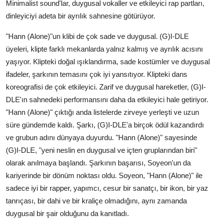
Minimalist sound'lar, duygusal vokaller ve etkileyici rap partları,
dinleyiciyi adeta bir ayrılık sahnesine götürüyor.
"Hann (Alone)"un klibi de çok sade ve duygusal. (G)I-DLE
üyeleri, klipte farklı mekanlarda yalnız kalmış ve ayrılık acısını
yaşıyor. Klipteki doğal ışıklandırma, sade kostümler ve duygusal
ifadeler, şarkının temasını çok iyi yansıtıyor. Klipteki dans
koreografisi de çok etkileyici. Zarif ve duygusal hareketler, (G)I-
DLE'ın sahnedeki performansını daha da etkileyici hale getiriyor.
"Hann (Alone)" çıktığı anda listelerde zirveye yerleşti ve uzun
süre gündemde kaldı. Şarkı, (G)I-DLE'a birçok ödül kazandırdı
ve grubun adını dünyaya duyurdu. "Hann (Alone)" sayesinde
(G)I-DLE, "yeni neslin en duygusal ve içten gruplarından biri"
olarak anılmaya başlandı. Şarkının başarısı, Soyeon'un da
kariyerinde bir dönüm noktası oldu. Soyeon, "Hann (Alone)" ile
sadece iyi bir rapper, yapımcı, cesur bir sanatçı, bir ikon, bir yaz
tanrıçası, bir dahi ve bir kraliçe olmadığını, aynı zamanda
duygusal bir şair olduğunu da kanıtladı.