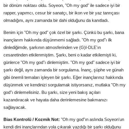
bir dönüm noktası oldu. Soyeon, "Oh my god" ile sadece iyi bir
rapper, yapımcı, cesur bir sanatçı, bir ikon ve bir yaz tanrıçası
olmadığını, aynı zamanda bir dahi olduğunu da kanıtladı.
Benim için "Oh my god" çok özel bir şarkı. Çünkü bu şarkı, bana
inançlarım hakkında düşünmemi sağladı. "Oh my god"ı ilk
dinlediğimde, şarkının atmosferinden ve (G)I-DLE'ın
cesaretinden etkilenmiştim. Şarkı, beni o kadar etkilemişti ki,
günlerce "Oh my god"ı dinlemiştim. "Oh my god" sadece iyi bir
şarkı değil, aynı zamanda bir sorgulama. İnanç, şüphe ve günah
gibi önemli temaları işleyen bir şarkı. Eğer inançlarınız hakkında
düşünmek ve kendinizi sorgulamak istiyorsanız, mutlaka "Oh my
god"ı dinlemelisiniz. Bu şarkı, size yeni bakış açıları
kazandıracak ve hayata daha derinlemesine bakmanızı
sağlayacak.
Bias Kontrolü / Kozmik Not:
"Oh my god"ın aslında Soyeon'un
kendi dini inançlarından yola çıkarak yazdığı bir şarkı olduğunu