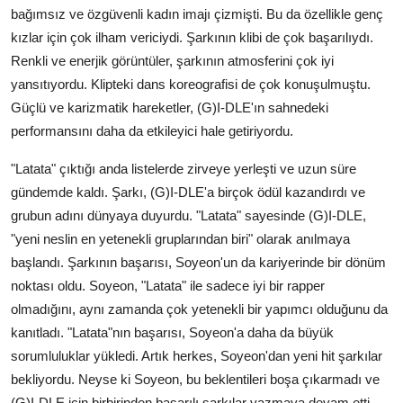
bağımsız ve özgüvenli kadın imajı çizmişti. Bu da özellikle genç
kızlar için çok ilham vericiydi. Şarkının klibi de çok başarılıydı.
Renkli ve enerjik görüntüler, şarkının atmosferini çok iyi
yansıtıyordu. Klipteki dans koreografisi de çok konuşulmuştu.
Güçlü ve karizmatik hareketler, (G)I-DLE'ın sahnedeki
performansını daha da etkileyici hale getiriyordu.
"Latata" çıktığı anda listelerde zirveye yerleşti ve uzun süre
gündemde kaldı. Şarkı, (G)I-DLE'a birçok ödül kazandırdı ve
grubun adını dünyaya duyurdu. "Latata" sayesinde (G)I-DLE,
"yeni neslin en yetenekli gruplarından biri" olarak anılmaya
başlandı. Şarkının başarısı, Soyeon'un da kariyerinde bir dönüm
noktası oldu. Soyeon, "Latata" ile sadece iyi bir rapper
olmadığını, aynı zamanda çok yetenekli bir yapımcı olduğunu da
kanıtladı. "Latata"nın başarısı, Soyeon'a daha da büyük
sorumluluklar yükledi. Artık herkes, Soyeon'dan yeni hit şarkılar
bekliyordu. Neyse ki Soyeon, bu beklentileri boşa çıkarmadı ve
(G)I-DLE için birbirinden başarılı şarkılar yazmaya devam etti.