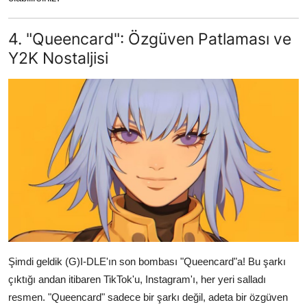
4. "Queencard": Özgüven Patlaması ve
Y2K Nostaljisi
Şimdi geldik (G)I-DLE'ın son bombası "Queencard"a! Bu şarkı
çıktığı andan itibaren TikTok'u, Instagram'ı, her yeri salladı
resmen. "Queencard" sadece bir şarkı değil, adeta bir özgüven