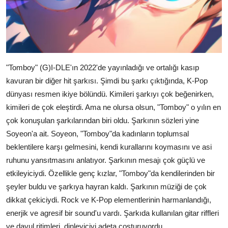
"Tomboy" (G)I-DLE'ın 2022'de yayınladığı ve ortalığı kasıp
kavuran bir diğer hit şarkısı. Şimdi bu şarkı çıktığında, K-Pop
dünyası resmen ikiye bölündü. Kimileri şarkıyı çok beğenirken,
kimileri de çok eleştirdi. Ama ne olursa olsun, "Tomboy" o yılın en
çok konuşulan şarkılarından biri oldu. Şarkının sözleri yine
Soyeon'a ait. Soyeon, "Tomboy"da kadınların toplumsal
beklentilere karşı gelmesini, kendi kurallarını koymasını ve asi
ruhunu yansıtmasını anlatıyor. Şarkının mesajı çok güçlü ve
etkileyiciydi. Özellikle genç kızlar, "Tomboy"da kendilerinden bir
şeyler buldu ve şarkıya hayran kaldı. Şarkının müziği de çok
dikkat çekiciydi. Rock ve K-Pop elementlerinin harmanlandığı,
enerjik ve agresif bir sound'u vardı. Şarkıda kullanılan gitar riffleri
ve davul ritimleri, dinleyiciyi adeta coşturuyordu.