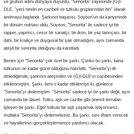
ve grubun adını dünyaya duyurdu. "Senorita" sayesinde (G)I-
DLE, "yeni neslin en cazibeli ve tutkulu gruplarından biri" olarak
anılmaya başlandı. Şarkının başarısı, Soyeon'un da kariyerinde
bir dönüm noktası oldu. Soyeon, "Senorita" ile sadece iyi bir
rapper, yapımcı, cesur bir sanatçı, bir ikon, bir yaz tanrıçası, bir
dahi, bir kraliçe ve duygusal bir şair olmadığını, aynı zamanda
ateşli bir senorita olduğunu da kanıtladı.
Benim için "Senorita" çok özel bir şarkı. Çünkü bu şarkı, bana
tutkunun ne kadar güzel olduğunu hatırlattı. "Senorita"yı ilk
dinlediğimde, şarkının ateşinden ve (G)I-DLE'ın cazibesinden
etkilenmiştim. Şarkı, beni o kadar etkilemişti ki, günlerce
"Senorita"yı dinlemiştim. "Senorita" sadece iyi bir şarkı değil, aynı
zamanda bir davet. Tutku, aşk ve cazibe gibi önemli temaları
işleyen bir şarkı. Eğer tutkulu bir aşk yaşamak istiyorsanız,
mutlaka "Senorita"yı dinlemelisiniz. Bu şarkı, size ilham verecek
ve hayallerinizi gerçekleştirmenize yardımcı olacak.