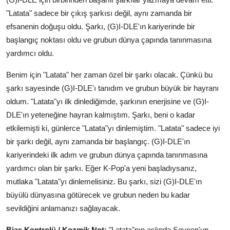
"Latata" sadece bir çıkış şarkısı değil, aynı zamanda bir
efsanenin doğuşu oldu. Şarkı, (G)I-DLE'ın kariyerinde bir
başlangıç noktası oldu ve grubun dünya çapında tanınmasına
yardımcı oldu.
Benim için "Latata" her zaman özel bir şarkı olacak. Çünkü bu
şarkı sayesinde (G)I-DLE'ı tanıdım ve grubun büyük bir hayranı
oldum. "Latata"yı ilk dinlediğimde, şarkının enerjisine ve (G)I-
DLE'ın yeteneğine hayran kalmıştım. Şarkı, beni o kadar
etkilemişti ki, günlerce "Latata"yı dinlemiştim. "Latata" sadece iyi
bir şarkı değil, aynı zamanda bir başlangıç. (G)I-DLE'ın
kariyerindeki ilk adım ve grubun dünya çapında tanınmasına
yardımcı olan bir şarkı. Eğer K-Pop'a yeni başladıysanız,
mutlaka "Latata"yı dinlemelisiniz. Bu şarkı, sizi (G)I-DLE'ın
büyülü dünyasına götürecek ve grubun neden bu kadar
sevildiğini anlamanızı sağlayacak.
Bias Kontrolü / Kozmik Not:
"Latata"nın aslında Soyeon'un