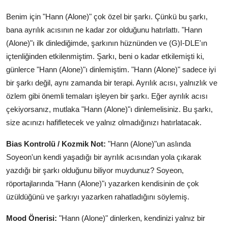
Benim için "Hann (Alone)" çok özel bir şarkı. Çünkü bu şarkı,
bana ayrılık acısının ne kadar zor olduğunu hatırlattı. "Hann
(Alone)"ı ilk dinlediğimde, şarkının hüznünden ve (G)I-DLE'ın
içtenliğinden etkilenmiştim. Şarkı, beni o kadar etkilemişti ki,
günlerce "Hann (Alone)"ı dinlemiştim. "Hann (Alone)" sadece iyi
bir şarkı değil, aynı zamanda bir terapi. Ayrılık acısı, yalnızlık ve
özlem gibi önemli temaları işleyen bir şarkı. Eğer ayrılık acısı
çekiyorsanız, mutlaka "Hann (Alone)"ı dinlemelisiniz. Bu şarkı,
size acınızı hafifletecek ve yalnız olmadığınızı hatırlatacak.
Bias Kontrolü / Kozmik Not:
"Hann (Alone)"un aslında
Soyeon'un kendi yaşadığı bir ayrılık acısından yola çıkarak
yazdığı bir şarkı olduğunu biliyor muydunuz? Soyeon,
röportajlarında "Hann (Alone)"ı yazarken kendisinin de çok
üzüldüğünü ve şarkıyı yazarken rahatladığını söylemiş.
Mood Önerisi:
"Hann (Alone)" dinlerken, kendinizi yalnız bir