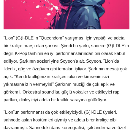
"Lion" (G)I-DLE'ın "Queendom" yarışması için yaptığı ve adeta
bir kraliçe marşı olan şarkısı. Şimdi bu şarkı, sadece (G)I-DLE'ın
değil, K-Pop tarihinin en iyi performanslarından biri olarak kabul
ediliyor. Şarkının sözleri yine Soyeon'a ait. Soyeon, "Lion"da
liderlik, güç ve özgüven gibi temaları işliyor. Şarkının mesajı çok
açık: "Kendi krallığınızın kraliçesi olun ve kimsenin sizi
yıkmasına izin vermeyin!" Şarkının müziği de çok epik ve
görkemli. Orkestral sound'lar, güçlü vokaller ve etkileyici rap
partları, dinleyiciyi adeta bir krallık sarayına götürüyor.
"Lion"un performansı da çok etkileyiciydi. (G)I-DLE üyeleri,
sahnede aslan kostümleri giymiş ve adeta birer kraliçe gibi
davranmıştı. Sahnedeki dans koreografisi, ışıklandırma ve özel