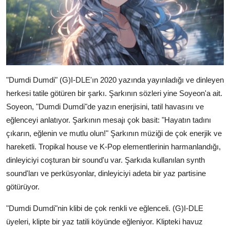
"Dumdi Dumdi" (G)I-DLE'ın 2020 yazında yayınladığı ve dinleyen
herkesi tatile götüren bir şarkı. Şarkının sözleri yine Soyeon'a ait.
Soyeon, "Dumdi Dumdi"de yazın enerjisini, tatil havasını ve
eğlenceyi anlatıyor. Şarkının mesajı çok basit: "Hayatın tadını
çıkarın, eğlenin ve mutlu olun!" Şarkının müziği de çok enerjik ve
hareketli. Tropikal house ve K-Pop elementlerinin harmanlandığı,
dinleyiciyi coşturan bir sound'u var. Şarkıda kullanılan synth
sound'ları ve perküsyonlar, dinleyiciyi adeta bir yaz partisine
götürüyor.
"Dumdi Dumdi"nin klibi de çok renkli ve eğlenceli. (G)I-DLE
üyeleri, klipte bir yaz tatili köyünde eğleniyor. Klipteki havuz