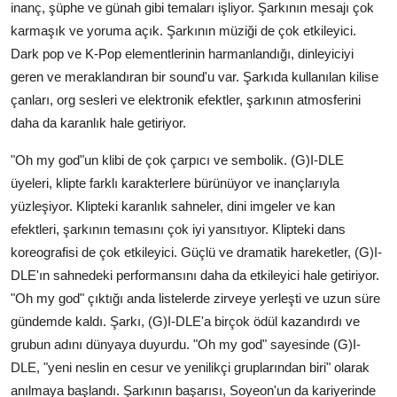
inanç, şüphe ve günah gibi temaları işliyor. Şarkının mesajı çok
karmaşık ve yoruma açık. Şarkının müziği de çok etkileyici.
Dark pop ve K-Pop elementlerinin harmanlandığı, dinleyiciyi
geren ve meraklandıran bir sound'u var. Şarkıda kullanılan kilise
çanları, org sesleri ve elektronik efektler, şarkının atmosferini
daha da karanlık hale getiriyor.
"Oh my god"un klibi de çok çarpıcı ve sembolik. (G)I-DLE
üyeleri, klipte farklı karakterlere bürünüyor ve inançlarıyla
yüzleşiyor. Klipteki karanlık sahneler, dini imgeler ve kan
efektleri, şarkının temasını çok iyi yansıtıyor. Klipteki dans
koreografisi de çok etkileyici. Güçlü ve dramatik hareketler, (G)I-
DLE'ın sahnedeki performansını daha da etkileyici hale getiriyor.
"Oh my god" çıktığı anda listelerde zirveye yerleşti ve uzun süre
gündemde kaldı. Şarkı, (G)I-DLE'a birçok ödül kazandırdı ve
grubun adını dünyaya duyurdu. "Oh my god" sayesinde (G)I-
DLE, "yeni neslin en cesur ve yenilikçi gruplarından biri" olarak
anılmaya başlandı. Şarkının başarısı, Soyeon'un da kariyerinde