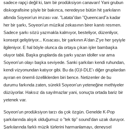
sadece rapçi değil ki, tam bir prodüksiyon canavarı! Yani grubun
diskografisine şöyle bir bakınca, neredeyse bütün hit şarkıların
altında Soyeon'un imzası var. "Latata"dan "Queencard"a kadar
her bir şarkı, Soyeon'un müzikal zekasının birer kanıtı resmen.
Sadece şarkı sözü yazmakla kalmıyor, besteliyor, düzenliyor,
konsept geliştiriyor... Kısacası, bir şarkının A'dan Z'ye her şeyiyle
ilgileniyor. E hal böyle olunca da ortaya çıkan işler bambaşka
oluyor tabii. Başka gruplarda da şarkı yazan idoller var ama
Soyeon'un olayı başka seviyede. Sanki şarkıları kendi ruhundan,
kendi vizyonundan katıyor gibi. Bu da (G)I-DLE'ı diğer gruplardan
ayıran en önemli özelliklerden biri bence. Netizenler de bu
durumu farkında zaten, sürekli Soyeon'un yeteneğine methiyeler
düzüyorlar. Haksız da sayılmazlar yani, sonuçta ortada bariz bir
yetenek var.
Soyeon'un prodüksiyon tarzı da çok özgün. Genelde K-Pop
şarkılarında alışık olduğumuz o "tek tip" sound'dan uzak duruyor.
Şarkılarında farklı müzik türlerini harmanlamayı, deneysel