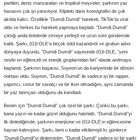
partileri, deniz manzaraları ve tropikal meyveler, şarkının yaz
havasını çok iyi yansıtıyor. Klipteki dans koreografisi de çok
akılda kalıcı. Özellikle "Dumdi Dumdi" hareketi, TikTok'ta viral
oldu ve herkes bu hareketi yapmaya başladı. "Dumdi Dumdi"
çıktığı anda listelerde zirveye yerleşti ve uzun süre gündemde
kaldı. Şarkı, (G)I-DLE'a birçok ödül kazandırdı ve grubun adını
dünyaya duyurdu. "Dumdi Dumdi" sayesinde (G)I-DLE, "yeni
neslin en eğlenceli ve enerjik gruplarından biri" olarak anılmaya
başlandı. Şarkının başarısı, Soyeon'un da kariyerinde bir dönüm
noktası oldu. Soyeon, "Dumdi Dumdi" ile sadece iyi bir rapper,
yapımcı, cesur bir sanatçı ve bir ikon olmadığını, aynı zamanda
bir yaz tanrıçası olduğunu da kanıtladı.
Benim için "Dumdi Dumdi" çok özel bir şarkı. Çünkü bu şarkı,
bana yazın ne kadar güzel olduğunu hatırlattı. "Dumdi Dumdi"yi
ilk dinlediğimde, şarkının enerjisine ve (G)I-DLE'ın eğlencesine
hayran kalmıştım. Şarkı, beni o kadar etkilemişti ki, günlerce
"Dumdi Dumdi"yi dinlemiştim. "Dumdi Dumdi" sadece iyi bir şarkı