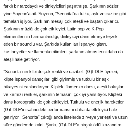
farklı bir tarzdaydı ve dinleyicileri şaşırtmıştı. Şarkının sözleri
yine Soyeon'a ait. Soyeon, "Senorita"da tutku, aşk ve cazibe gibi
temaları işliyor. Şarkının mesajı çok ateşli ve baştan çıkarıcı.
Şarkının müziği de çok etkileyici. Latin pop ve K-Pop
elementlerinin harmanlandığı, dinleyiciyi dans etmeye teşvik
eden bir sound'u var. Şarkıda kullanılan İspanyol gitarı,
kastanyetler ve flamenko ritimleri, şarkının atmosferini daha da
ateşli hale getiriyor.
"Senorita"nın klibi de çok renkli ve cazibeli. (G)I-DLE üyeleri,
klipte İspanyol dansçıları gibi giyinmiş ve tutkulu bir aşk
hikayesini canlandırıyor. Klipteki flamenko dansı, ateşli bakışlar
ve kırmızı renkler, şarkının temasını çok iyi yansıtıyor. Klipteki
dans koreografisi de çok etkileyici. Tutkulu ve enerjik hareketler,
(G)I-DLE'ın sahnedeki performansını daha da etkileyici hale
getiriyor. "Senorita" çıktığı anda listelerde zirveye yerleşti ve uzun
süre gündemde kaldı. Şarkı, (G)I-DLE'a birçok ödül kazandırdı