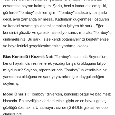
cesaretine hayran kalmıştım. Şarkı, beni o kadar etkilemişti ki,
günlerce "Tomboy"u dinlemiştim. "Tomboy" sadece iyi bir şarkı
değil, aynı zamanda bir mesaj. Kadınların güçlenmesi, özgüven
ve kendini sevme gibi önemli temaları işleyen bir şarkı. Eğer
kendinizi güçsüz ve çaresiz hissediyorsanız, mutlaka "Tomboy"u
dinlemelisiniz. Bu şarkı, size kendi potansiyelinizi keşfetmenize
ve hayallerinizi gerçekleştirmenize yardımcı olacak.
Bias Kontrolü / Kozmik Not:
"Tomboy"un aslında Soyeon'un
kendi hayatından esinlenerek yazdığı bir şarkı olduğunu biliyor
muydunuz? Soyeon, röportajlarında "Tomboy"un kendisinin bir
yansıması olduğunu ve şarkıyı yazarken çok duygulandığını
söylemiş.
Mood Önerisi:
"Tomboy" dinlerken, kendinizi özgür ve bağımsız
hissedin. En sevdiğiniz deri ceketinizi giyin ve en havalı güneş
gözlüğünüzü takın. Unutmayın, siz de (G)I-DLE gibi asi ve cool
olabilirsiniz!