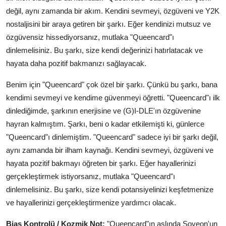
değil, aynı zamanda bir akım. Kendini sevmeyi, özgüveni ve Y2K
nostaljisini bir araya getiren bir şarkı. Eğer kendinizi mutsuz ve
özgüvensiz hissediyorsanız, mutlaka "Queencard"ı
dinlemelisiniz. Bu şarkı, size kendi değerinizi hatırlatacak ve
hayata daha pozitif bakmanızı sağlayacak.
Benim için "Queencard" çok özel bir şarkı. Çünkü bu şarkı, bana
kendimi sevmeyi ve kendime güvenmeyi öğretti. "Queencard"ı ilk
dinlediğimde, şarkının enerjisine ve (G)I-DLE'ın özgüvenine
hayran kalmıştım. Şarkı, beni o kadar etkilemişti ki, günlerce
"Queencard"ı dinlemiştim. "Queencard" sadece iyi bir şarkı değil,
aynı zamanda bir ilham kaynağı. Kendini sevmeyi, özgüveni ve
hayata pozitif bakmayı öğreten bir şarkı. Eğer hayallerinizi
gerçekleştirmek istiyorsanız, mutlaka "Queencard"ı
dinlemelisiniz. Bu şarkı, size kendi potansiyelinizi keşfetmenize
ve hayallerinizi gerçekleştirmenize yardımcı olacak.
Bias Kontrolü / Kozmik Not:
"Queencard"ın aslında Soyeon'un