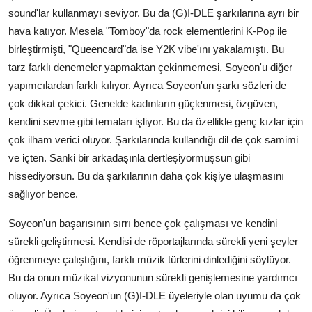
sound'lar kullanmayı seviyor. Bu da (G)I-DLE şarkılarına ayrı bir
hava katıyor. Mesela "Tomboy"da rock elementlerini K-Pop ile
birleştirmişti, "Queencard"da ise Y2K vibe'ını yakalamıştı. Bu
tarz farklı denemeler yapmaktan çekinmemesi, Soyeon'u diğer
yapımcılardan farklı kılıyor. Ayrıca Soyeon'un şarkı sözleri de
çok dikkat çekici. Genelde kadınların güçlenmesi, özgüven,
kendini sevme gibi temaları işliyor. Bu da özellikle genç kızlar için
çok ilham verici oluyor. Şarkılarında kullandığı dil de çok samimi
ve içten. Sanki bir arkadaşınla dertleşiyormuşsun gibi
hissediyorsun. Bu da şarkılarının daha çok kişiye ulaşmasını
sağlıyor bence.
Soyeon'un başarısının sırrı bence çok çalışması ve kendini
sürekli geliştirmesi. Kendisi de röportajlarında sürekli yeni şeyler
öğrenmeye çalıştığını, farklı müzik türlerini dinlediğini söylüyor.
Bu da onun müzikal vizyonunun sürekli genişlemesine yardımcı
oluyor. Ayrıca Soyeon'un (G)I-DLE üyeleriyle olan uyumu da çok