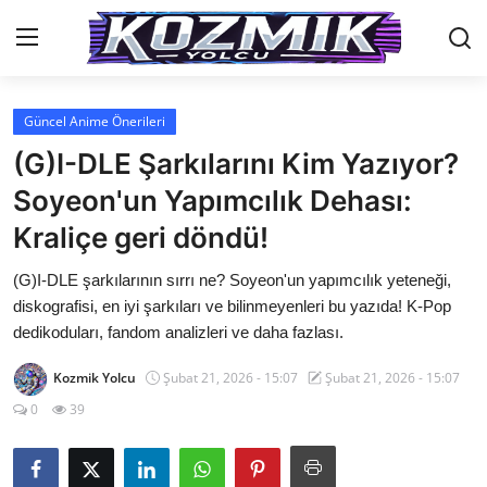
Güncel Anime Önerileri
Anasayfa
(G)I-DLE Şarkılarını Kim Yazıyor?
Genel
Soyeon'un Yapımcılık Dehası:
Kraliçe geri döndü!
İletişim
(G)I-DLE şarkılarının sırrı ne? Soyeon'un yapımcılık yeteneği,
Anime Önerileri
diskografisi, en iyi şarkıları ve bilinmeyenleri bu yazıda! K-Pop
Kore Dünyası
dedikoduları, fandom analizleri ve daha fazlası.
Anime Karakterleri
Kozmik Yolcu
Şubat 21, 2026 - 15:07
Şubat 21, 2026 - 15:07
0
39
Anime
Dizi & Film