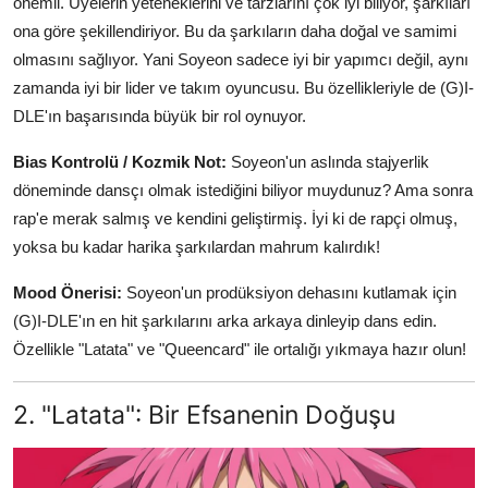
önemli. Üyelerin yeteneklerini ve tarzlarını çok iyi biliyor, şarkıları
ona göre şekillendiriyor. Bu da şarkıların daha doğal ve samimi
olmasını sağlıyor. Yani Soyeon sadece iyi bir yapımcı değil, aynı
zamanda iyi bir lider ve takım oyuncusu. Bu özellikleriyle de (G)I-
DLE'ın başarısında büyük bir rol oynuyor.
Bias Kontrolü / Kozmik Not:
Soyeon'un aslında stajyerlik
döneminde dansçı olmak istediğini biliyor muydunuz? Ama sonra
rap'e merak salmış ve kendini geliştirmiş. İyi ki de rapçi olmuş,
yoksa bu kadar harika şarkılardan mahrum kalırdık!
Mood Önerisi:
Soyeon'un prodüksiyon dehasını kutlamak için
(G)I-DLE'ın en hit şarkılarını arka arkaya dinleyip dans edin.
Özellikle "Latata" ve "Queencard" ile ortalığı yıkmaya hazır olun!
2. "Latata": Bir Efsanenin Doğuşu