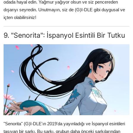
odada hayal edin. Yağmur yağıyor olsun ve siz pencereden
dışarıyı seyredin. Unutmayın, siz de (G)I-DLE gibi duygusal ve
içten olabilirsiniz!
9. "Senorita": İspanyol Esintili Bir Tutku
"Senorita" (G)I-DLE'ın 2019'da yayınladığı ve İspanyol esintileri
taşıyan bir şarkı. Bu şarkı, grubun daha önceki şarkılarından