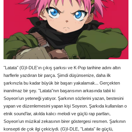
"Latata" (G)I-DLE'ın çıkış şarkısı ve K-Pop tarihine adını altın
harflerle yazdıran bir parça. Şimdi düşünsenize, daha ilk
şarkınızla bu kadar büyük bir başarı yakalamak... Gerçekten
inanılmaz bir şey. "Latata"nın başarısının arkasında tabii ki
Soyeon'un yeteneği yatıyor. Şarkının sözlerini yazan, bestesini
yapan ve düzenlemesini yapan kişi Soyeon. Şarkıda kullanılan o
etnik sound'lar, akılda kalıcı melodi ve güçlü rap partları,
Soyeon'un müzikal zekasının birer göstergesi resmen. Şarkının
konsepti de çok ilgi çekiciydi. (G)I-DLE, "Latata" ile güçlü,