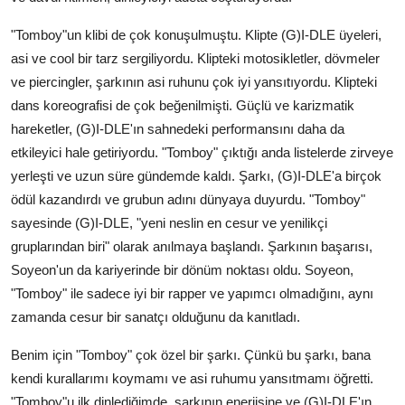
"Tomboy"un klibi de çok konuşulmuştu. Klipte (G)I-DLE üyeleri,
asi ve cool bir tarz sergiliyordu. Klipteki motosikletler, dövmeler
ve piercingler, şarkının asi ruhunu çok iyi yansıtıyordu. Klipteki
dans koreografisi de çok beğenilmişti. Güçlü ve karizmatik
hareketler, (G)I-DLE'ın sahnedeki performansını daha da
etkileyici hale getiriyordu. "Tomboy" çıktığı anda listelerde zirveye
yerleşti ve uzun süre gündemde kaldı. Şarkı, (G)I-DLE'a birçok
ödül kazandırdı ve grubun adını dünyaya duyurdu. "Tomboy"
sayesinde (G)I-DLE, "yeni neslin en cesur ve yenilikçi
gruplarından biri" olarak anılmaya başlandı. Şarkının başarısı,
Soyeon'un da kariyerinde bir dönüm noktası oldu. Soyeon,
"Tomboy" ile sadece iyi bir rapper ve yapımcı olmadığını, aynı
zamanda cesur bir sanatçı olduğunu da kanıtladı.
Benim için "Tomboy" çok özel bir şarkı. Çünkü bu şarkı, bana
kendi kurallarımı koymamı ve asi ruhumu yansıtmamı öğretti.
"Tomboy"u ilk dinlediğimde, şarkının enerjisine ve (G)I-DLE'ın