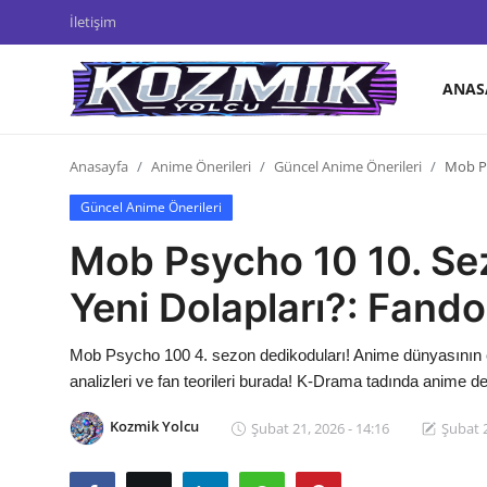
İletişim
ANAS
Anasayfa
Anasayfa
Anime Önerileri
Güncel Anime Önerileri
Mob Ps
Genel
Güncel Anime Önerileri
İletişim
Mob Psycho 10 10. Sez
Anime Önerileri
Yeni Dolapları?: Fand
Kore Dünyası
Mob Psycho 100 4. sezon dedikoduları! Anime dünyasının en
Anime Karakterleri
analizleri ve fan teorileri burada! K-Drama tadında anime d
Anime
Kozmik Yolcu
Şubat 21, 2026 - 14:16
Şubat 2
Dizi & Film