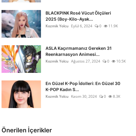
BLACKPINK Rosé Vücut Ölçüleri
2025 (Boy-Kilo-Ayak...
Kozmik Yolcu
Eylül 6, 2024
0
11.9K
ASLA Kaçırmamanız Gereken 31
Reenkarnasyon Animesi...
Kozmik Yolcu
Ağustos 27, 2024
0
10.5K
En Güzel K-Pop İdolleri: En Güzel 30
K-POP Kadın S...
Kozmik Yolcu
Kasım 30, 2024
0
8.3K
Önerilen İçerikler