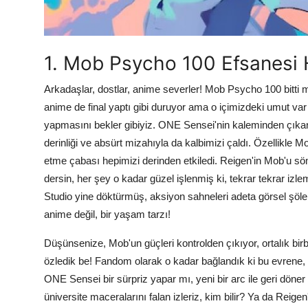
1. Mob Psycho 100 Efsanesi 
Arkadaşlar, dostlar, anime severler! Mob Psycho 100 bitti 
anime de final yaptı gibi duruyor ama o içimizdeki umut va
yapmasını bekler gibiyiz. ONE Sensei'nin kaleminden çıkan
derinliği ve absürt mizahıyla da kalbimizi çaldı. Özellikle M
etme çabası hepimizi derinden etkiledi. Reigen'in Mob'u sö
dersin, her şey o kadar güzel işlenmiş ki, tekrar tekrar izl
Studio yine döktürmüş, aksiyon sahneleri adeta görsel şöl
anime değil, bir yaşam tarzı!
Düşünsenize, Mob'un güçleri kontrolden çıkıyor, ortalık birbir
özledik be! Fandom olarak o kadar bağlandık ki bu evrene,
ONE Sensei bir sürpriz yapar mı, yeni bir arc ile geri döne
üniversite maceralarını falan izleriz, kim bilir? Ya da Reigen