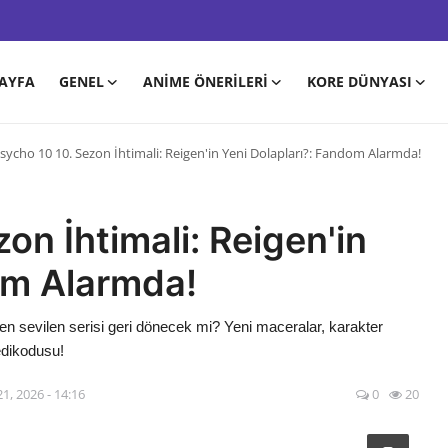
AYFA
GENEL
ANIME ÖNERILERI
KORE DÜNYASI
ycho 10 10. Sezon İhtimali: Reigen'in Yeni Dolapları?: Fandom Alarmda!
on İhtimali: Reigen'in
om Alarmda!
 sevilen serisi geri dönecek mi? Yeni maceralar, karakter
edikodusu!
1, 2026 - 14:16
0
20