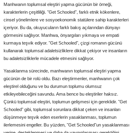
Manhwanın toplumsal eleştiri yapma gücünün bir örneği,
karakterlerin çeşitliliği. "Get Schooled", farklı etnik kökenlere,
cinsel yönelimlere ve sosyoekonomik statülere sahip karakterleri
içeriyor. Bu da, okuyucuların farklı bakış açılarından dünyayı
görmesini sağlıyor. Manhwa, önyargıları yıkmaya ve empati
kurmaya teşvik ediyor. "Get Schooled", çizgi romanın gücünü
kullanarak toplumsal adaletsizliklere dikkat çekiyor ve insanların
bu adaletsizliklerle mücadele etmesini sağlıyor.
Yasaklanma sürecinde, manhwanın toplumsal eleştiri yapma
gücünün de bir rolü oldu. Bazı eleştirmenler, manhwanın çok
eleştirel olduğunu ve bu durumun toplumu olumsuz
etkileyebileceğini savundu. Ama bence bu eleştiriler haksız.
Çünkü toplumsal eleştiri, toplumun gelişmesi için gereklidir. "Get
Schooled" gibi, toplumsal sorunlara dikkat çeken ve insanları
düşünmeye teşvik eden eserlerin yasaklanması, toplumun
ilerlemesini engeller. Bu yüzden, "Get Schooled"un yasaklanması
yerine, desteklenmesi ve daha da yaygınlaşması gerektiğini