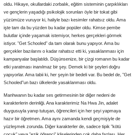
oldu. Hikaye, okullardaki zorbalık, eğitim sisteminin çarpıklıkları
ve gençlerin yaşadığı psikolojik sorunları öyle bir tokat gibi
yüzümüze vuruyor ki, haliyle bazı kesimler rahatsız oldu. Ama
işte tam da bu yüzden bu kadar popüler oldu. Kimse pembe
bulutlar içinde yaşamak istemiyor, herkes gerçekleri görmek
istiyor. "Get Schooled" da tam olarak bunu yapıyor. Ama bu
gerçekler bazılarını o kadar rahatsız etti ki, yasaklanması için
kampanyalar başlatıldı. Düşünsenize, bir çizgi romanın bu kadar
etki yaratması inanılmaz bir şey. Demek ki bir şeyleri doğru
yapıyorlar. Ama tabii ki, her şeyin bir bedeli var. Bu bedel de, "Get
Schooled"un bazı ülkelerde yasaklanması oldu.
Manhwanın bu kadar ses getirmesinin bir diğer nedeni de
karakterlerin derinliği. Ana karakterimiz Na Hwa Jin, adalet
duygusuyla yanıp tutuşan, öğrencileri için her şeyi yapmaya
hazır bir öğretmen. Ama aynı zamanda kendi geçmişiyle de
yüzleşmek zorunda. Diğer karakterler de, sadece tipik "kötü
çocuk" veya "ezik öğrenci" klişelerinden çok daha fazlası. Her