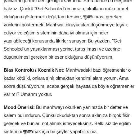
yanlarını görmezden geldiğini savundu. Ama bence bu eleştiriler
haksız. Çünkü "Get Schooled"un amacı, okulların mükemmel
olduğunu göstermek değil, tam tersine, सुधारılması gereken
yönlerini göstermek. Manhwa, okuyucuları düşünmeye teşvik
ediyor ve eğitim sisteminin daha iyi olması için neler
yapılabileceği konusunda fikirler sunuyor. Bu yüzden, "Get
Schooled"un yasaklanması yerine, tartışılması ve üzerine
düşünülmesi gereken bir eser olduğunu düşünüyorum.
Bias Kontrolü / Kozmik Not:
Manhwadaki bazı öğretmenler o
kadar kötü ki, onlara sinir olmaktan kendimi alamıyorum. Ama
sonra düşünüyorum, acaba gerçek hayatta da böyle öğretmenler
var mı? Umarım yoktur.
Mood Önerisi:
Bu manhwayı okurken yanınızda bir defter ve
kalem bulundurun. Çünkü okuduktan sonra aklınıza birçok fikir
gelecek ve bunları not almak isteyeceksiniz. Belki siz de eğitim
sistemini सुधारmak için bir şeyler yapabilirsiniz.