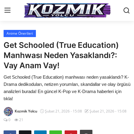
Anime Önerileri
Anasayfa
Get Schooled (True Education)
İletişim
Manhwası Neden Yasaklandı?:
Vay Anam Vay!
Genel
Get Schooled (True Education) manhwası neden yasaklandı? K-
Anime Önerileri
Drama dedikoduları, netizen yorumları, skandallar ve olay örgüsü
Kore Dünyası
analizleri burada! En güncel K-Pop ve K-Drama haberleri için
tıkla!
Anime Karakterleri
Kozmik Yolcu
Şubat 21, 2026 - 15:08
Şubat 21, 2026 - 15:08
Anime
0
21
Dizi & Film