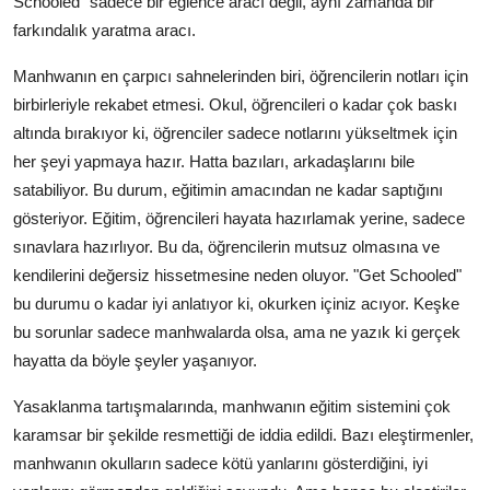
Schooled" sadece bir eğlence aracı değil, aynı zamanda bir
farkındalık yaratma aracı.
Manhwanın en çarpıcı sahnelerinden biri, öğrencilerin notları için
birbirleriyle rekabet etmesi. Okul, öğrencileri o kadar çok baskı
altında bırakıyor ki, öğrenciler sadece notlarını yükseltmek için
her şeyi yapmaya hazır. Hatta bazıları, arkadaşlarını bile
satabiliyor. Bu durum, eğitimin amacından ne kadar saptığını
gösteriyor. Eğitim, öğrencileri hayata hazırlamak yerine, sadece
sınavlara hazırlıyor. Bu da, öğrencilerin mutsuz olmasına ve
kendilerini değersiz hissetmesine neden oluyor. "Get Schooled"
bu durumu o kadar iyi anlatıyor ki, okurken içiniz acıyor. Keşke
bu sorunlar sadece manhwalarda olsa, ama ne yazık ki gerçek
hayatta da böyle şeyler yaşanıyor.
Yasaklanma tartışmalarında, manhwanın eğitim sistemini çok
karamsar bir şekilde resmettiği de iddia edildi. Bazı eleştirmenler,
manhwanın okulların sadece kötü yanlarını gösterdiğini, iyi