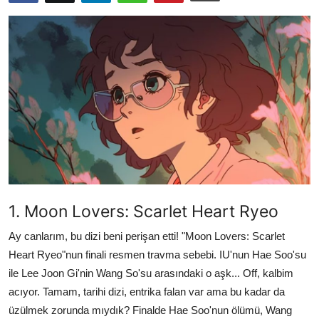
Testler
1. Moon Lovers: Scarlet Heart Ryeo
Ay canlarım, bu dizi beni perişan etti! "Moon Lovers: Scarlet
Heart Ryeo"nun finali resmen travma sebebi. IU'nun Hae Soo'su
ile Lee Joon Gi'nin Wang So'su arasındaki o aşk... Off, kalbim
acıyor. Tamam, tarihi dizi, entrika falan var ama bu kadar da
üzülmek zorunda mıydık? Finalde Hae Soo'nun ölümü, Wang