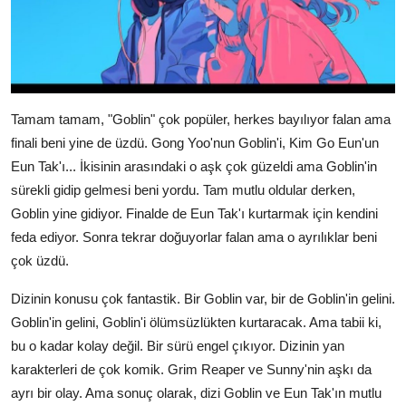
Tamam tamam, "Goblin" çok popüler, herkes bayılıyor falan ama
finali beni yine de üzdü. Gong Yoo'nun Goblin'i, Kim Go Eun'un
Eun Tak'ı... İkisinin arasındaki o aşk çok güzeldi ama Goblin'in
sürekli gidip gelmesi beni yordu. Tam mutlu oldular derken,
Goblin yine gidiyor. Finalde de Eun Tak'ı kurtarmak için kendini
feda ediyor. Sonra tekrar doğuyorlar falan ama o ayrılıklar beni
çok üzdü.
Dizinin konusu çok fantastik. Bir Goblin var, bir de Goblin'in gelini.
Goblin'in gelini, Goblin'i ölümsüzlükten kurtaracak. Ama tabii ki,
bu o kadar kolay değil. Bir sürü engel çıkıyor. Dizinin yan
karakterleri de çok komik. Grim Reaper ve Sunny'nin aşkı da
ayrı bir olay. Ama sonuç olarak, dizi Goblin ve Eun Tak'ın mutlu