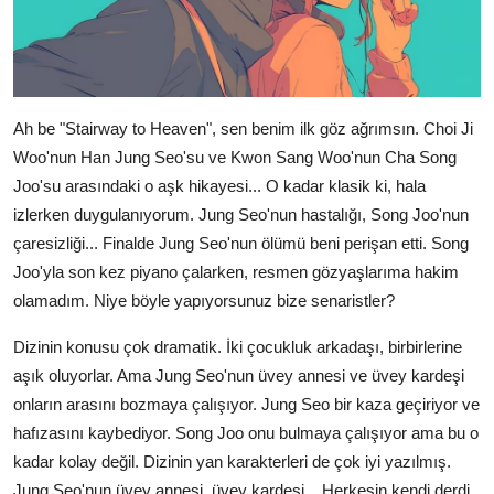
Ah be "Stairway to Heaven", sen benim ilk göz ağrımsın. Choi Ji
Woo'nun Han Jung Seo'su ve Kwon Sang Woo'nun Cha Song
Joo'su arasındaki o aşk hikayesi... O kadar klasik ki, hala
izlerken duygulanıyorum. Jung Seo'nun hastalığı, Song Joo'nun
çaresizliği... Finalde Jung Seo'nun ölümü beni perişan etti. Song
Joo'yla son kez piyano çalarken, resmen gözyaşlarıma hakim
olamadım. Niye böyle yapıyorsunuz bize senaristler?
Dizinin konusu çok dramatik. İki çocukluk arkadaşı, birbirlerine
aşık oluyorlar. Ama Jung Seo'nun üvey annesi ve üvey kardeşi
onların arasını bozmaya çalışıyor. Jung Seo bir kaza geçiriyor ve
hafızasını kaybediyor. Song Joo onu bulmaya çalışıyor ama bu o
kadar kolay değil. Dizinin yan karakterleri de çok iyi yazılmış.
Jung Seo'nun üvey annesi, üvey kardeşi... Herkesin kendi derdi