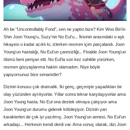
Ah be "Uncontrollably Fond", sen ne yaptın bize? Kim Woo Bin'in
Shin Joon Young'u, Suzy'nin No Eul'u... İkisinin arasındaki o aşk
hikayesi o kadar acıklı ki, izlerken resmen içim parçalandı. Joon
Young'un hastalığı, No Eul'un çaresizliği... Finalde Joon Young'un
ölümü beni perişan etti. No Eul'la son kez sahilde yürürken,
resmen gözyaşlarıma hakim olamadım. Niye böyle
yapıyorsunuz bize senaristler?
Dizinin konusu çok dramatik. İki genç, geçmişte yaşadıkları bir
olay yüzünden ayrılıyorlar. Yıllar sonra tekrar karşılaşıyorlar ama
Joon Young hasta. No Eul ona destek olmaya çalışıyor ama
Joon Young'un durumu giderek kötüleşiyor. Dizinin yan
karakterleri de çok iyi yazılmış. Joon Young'un annesi, No Eul'un
arkadaşı... Herkesin kendi derdi var. Ama sonuç olarak, dizi Joon