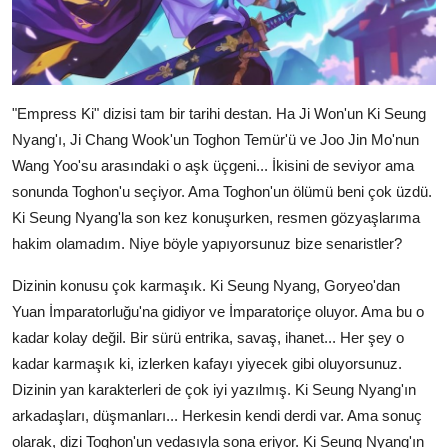
"Empress Ki" dizisi tam bir tarihi destan. Ha Ji Won'un Ki Seung
Nyang'ı, Ji Chang Wook'un Toghon Temür'ü ve Joo Jin Mo'nun
Wang Yoo'su arasındaki o aşk üçgeni... İkisini de seviyor ama
sonunda Toghon'u seçiyor. Ama Toghon'un ölümü beni çok üzdü.
Ki Seung Nyang'la son kez konuşurken, resmen gözyaşlarıma
hakim olamadım. Niye böyle yapıyorsunuz bize senaristler?
Dizinin konusu çok karmaşık. Ki Seung Nyang, Goryeo'dan
Yuan İmparatorluğu'na gidiyor ve İmparatoriçe oluyor. Ama bu o
kadar kolay değil. Bir sürü entrika, savaş, ihanet... Her şey o
kadar karmaşık ki, izlerken kafayı yiyecek gibi oluyorsunuz.
Dizinin yan karakterleri de çok iyi yazılmış. Ki Seung Nyang'ın
arkadaşları, düşmanları... Herkesin kendi derdi var. Ama sonuç
olarak, dizi Toghon'un vedasıyla sona eriyor. Ki Seung Nyang'ın