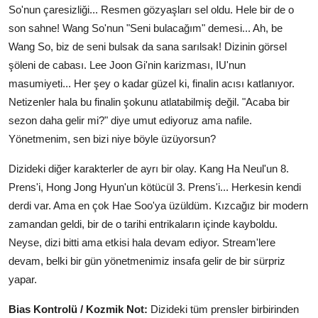
So'nun çaresizliği... Resmen gözyaşları sel oldu. Hele bir de o
son sahne! Wang So'nun "Seni bulacağım" demesi... Ah, be
Wang So, biz de seni bulsak da sana sarılsak! Dizinin görsel
şöleni de cabası. Lee Joon Gi'nin karizması, IU'nun
masumiyeti... Her şey o kadar güzel ki, finalin acısı katlanıyor.
Netizenler hala bu finalin şokunu atlatabilmiş değil. "Acaba bir
sezon daha gelir mi?" diye umut ediyoruz ama nafile.
Yönetmenim, sen bizi niye böyle üzüyorsun?
Dizideki diğer karakterler de ayrı bir olay. Kang Ha Neul'un 8.
Prens'i, Hong Jong Hyun'un kötücül 3. Prens'i... Herkesin kendi
derdi var. Ama en çok Hae Soo'ya üzüldüm. Kızcağız bir modern
zamandan geldi, bir de o tarihi entrikaların içinde kayboldu.
Neyse, dizi bitti ama etkisi hala devam ediyor. Stream'lere
devam, belki bir gün yönetmenimiz insafa gelir de bir sürpriz
yapar.
Bias Kontrolü / Kozmik Not:
Dizideki tüm prensler birbirinden