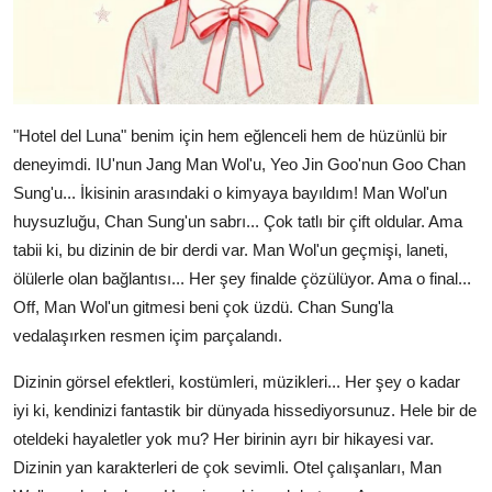
"Hotel del Luna" benim için hem eğlenceli hem de hüzünlü bir
deneyimdi. IU'nun Jang Man Wol'u, Yeo Jin Goo'nun Goo Chan
Sung'u... İkisinin arasındaki o kimyaya bayıldım! Man Wol'un
huysuzluğu, Chan Sung'un sabrı... Çok tatlı bir çift oldular. Ama
tabii ki, bu dizinin de bir derdi var. Man Wol'un geçmişi, laneti,
ölülerle olan bağlantısı... Her şey finalde çözülüyor. Ama o final...
Off, Man Wol'un gitmesi beni çok üzdü. Chan Sung'la
vedalaşırken resmen içim parçalandı.
Dizinin görsel efektleri, kostümleri, müzikleri... Her şey o kadar
iyi ki, kendinizi fantastik bir dünyada hissediyorsunuz. Hele bir de
oteldeki hayaletler yok mu? Her birinin ayrı bir hikayesi var.
Dizinin yan karakterleri de çok sevimli. Otel çalışanları, Man