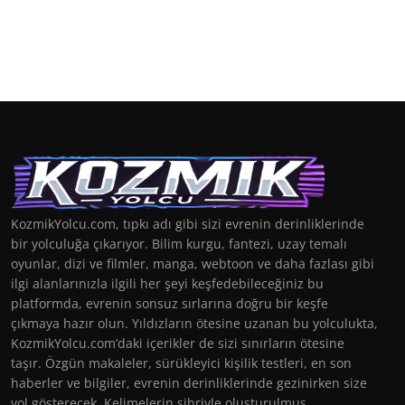
KozmikYolcu.com, tıpkı adı gibi sizi evrenin derinliklerinde
bir yolculuğa çıkarıyor. Bilim kurgu, fantezi, uzay temalı
oyunlar, dizi ve filmler, manga, webtoon ve daha fazlası gibi
ilgi alanlarınızla ilgili her şeyi keşfedebileceğiniz bu
platformda, evrenin sonsuz sırlarına doğru bir keşfe
çıkmaya hazır olun. Yıldızların ötesine uzanan bu yolculukta,
KozmikYolcu.com’daki içerikler de sizi sınırların ötesine
taşır. Özgün makaleler, sürükleyici kişilik testleri, en son
haberler ve bilgiler, evrenin derinliklerinde gezinirken size
yol gösterecek. Kelimelerin sihriyle oluşturulmuş