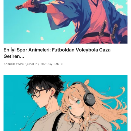
En İyi Spor Animeleri: Futboldan Voleybola Gaza
Getiren...
Kozmik Yolcu
Şubat 23, 2026
0
30