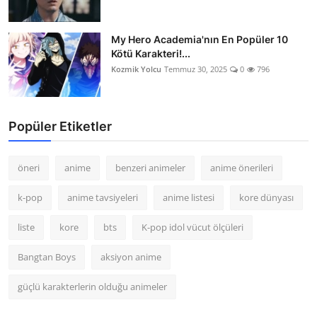
My Hero Academia'nın En Popüler 10
Kötü Karakteri!...
Kozmik Yolcu
Temmuz 30, 2025
0
796
Popüler Etiketler
öneri
anime
benzeri animeler
anime önerileri
k-pop
anime tavsiyeleri
anime listesi
kore dünyası
liste
kore
bts
K-pop idol vücut ölçüleri
Bangtan Boys
aksiyon anime
güçlü karakterlerin olduğu animeler