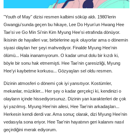
"Youth of May" dizisi resmen kalbimi söküp aldı. 1980'lerin
Gwangju'sunda geçen bu hikaye, Lee Do Hyun'un Hwang Hee
Tae'si ve Go Min Si'nin Kim Myung Hee'si etrafında dönüyor.
İkisinin de hayalleri var, birbirlerine aşık oluyorlar ama o dönemin
siyasi olayları her şeyi mahvediyor. Finalde Myung Hee'nin
ölümü... Hala inanamıyorum. O kadar umut dolu bir kızdı ki,
böyle bir sonu hak etmemişti. Hee Tae'nin çaresizliği, Myung
Hee'yi kaybetme korkusu... Gözyaşları sel oldu resmen.
Dizinin atmosferi o dönemi çok iyi yansıtıyor. Kostümler,
mekanlar, müzikler... Her şey o kadar gerçekçi ki, kendinizi o
olayların içinde hissediyorsunuz. Dizinin yan karakterleri de çok
iyi yazılmış. Myung Hee'nin ailesi, Hee Tae'nin arkadaşları...
Herkesin kendi derdi var. Ama sonuç olarak, dizi Myung Hee'nin
vedasıyla sona eriyor. Hee Tae'nin hayatının geri kalanını nasıl
geçirdiğini merak ediyorum.