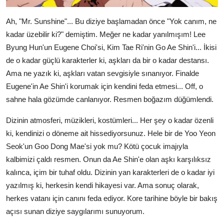
Ah, "Mr. Sunshine"... Bu diziye başlamadan önce "Yok canım, ne
kadar üzebilir ki?" demiştim. Meğer ne kadar yanılmışım! Lee
Byung Hun'un Eugene Choi'si, Kim Tae Ri'nin Go Ae Shin'i... İkisi
de o kadar güçlü karakterler ki, aşkları da bir o kadar destansı.
Ama ne yazık ki, aşkları vatan sevgisiyle sınanıyor. Finalde
Eugene'in Ae Shin'i korumak için kendini feda etmesi... Off, o
sahne hala gözümde canlanıyor. Resmen boğazım düğümlendi.
Dizinin atmosferi, müzikleri, kostümleri... Her şey o kadar özenli
ki, kendinizi o döneme ait hissediyorsunuz. Hele bir de Yoo Yeon
Seok'un Goo Dong Mae'si yok mu? Kötü çocuk imajıyla
kalbimizi çaldı resmen. Onun da Ae Shin'e olan aşkı karşılıksız
kalınca, içim bir tuhaf oldu. Dizinin yan karakterleri de o kadar iyi
yazılmış ki, herkesin kendi hikayesi var. Ama sonuç olarak,
herkes vatanı için canını feda ediyor. Kore tarihine böyle bir bakış
açısı sunan diziye saygılarımı sunuyorum.