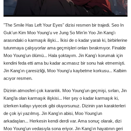
"The Smile Has Left Your Eyes" dizisi resmen bir trajedi. Seo In
Guk'un Kim Moo Young'u ve Jung So Min'in Yoo Jin Kang'ı
arasındaki o karmaşık ilişki... İkisi de o kadar yaralı ki, birbirlerine
tutunmaya çalışıyorlar ama geçmişleri onları bırakmıyor. Finalde
Moo Young'un ölümü... Hala şoktayım. Jin Kang'ı korumak için
kendini feda etti ama bu kadar acımasız bir sonu hak etmemişti.
Jin Kang'ın çaresizliği, Moo Young'u kaybetme korkusu... Kalbim
acıyor resmen.
Dizinin atmosferi çok karanlık. Moo Young'un geçmişi, sırları, Jin
Kang'la olan karmaşık ilişkisi... Her şey o kadar karmaşık ki,
izlerken kafayı yiyecek gibi oluyorsunuz. Dizinin yan karakterleri
de çok iyi yazılmış. Jin Kang'ın abisi, Moo Young'un
arkadaşları... Herkesin kendi derdi var. Ama sonuç olarak, dizi
Moo Young'un vedasıyla sona eriyor. Jin Kang'ın hayatının geri