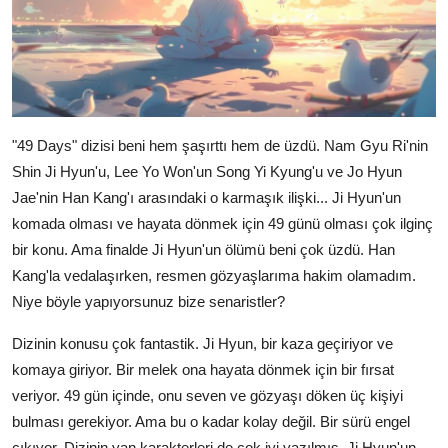
"49 Days" dizisi beni hem şaşırttı hem de üzdü. Nam Gyu Ri'nin
Shin Ji Hyun'u, Lee Yo Won'un Song Yi Kyung'u ve Jo Hyun
Jae'nin Han Kang'ı arasındaki o karmaşık ilişki... Ji Hyun'un
komada olması ve hayata dönmek için 49 günü olması çok ilginç
bir konu. Ama finalde Ji Hyun'un ölümü beni çok üzdü. Han
Kang'la vedalaşırken, resmen gözyaşlarıma hakim olamadım.
Niye böyle yapıyorsunuz bize senaristler?
Dizinin konusu çok fantastik. Ji Hyun, bir kaza geçiriyor ve
komaya giriyor. Bir melek ona hayata dönmek için bir fırsat
veriyor. 49 gün içinde, onu seven ve gözyaşı döken üç kişiyi
bulması gerekiyor. Ama bu o kadar kolay değil. Bir sürü engel
çıkıyor. Dizinin yan karakterleri de çok iyi yazılmış. Ji Hyun'un