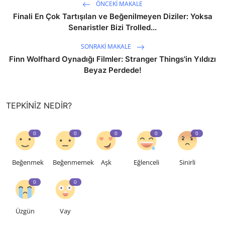
ÖNCEKI MAKALE
Finali En Çok Tartışılan ve Beğenilmeyen Diziler: Yoksa
Senaristler Bizi Trolled...
SONRAKI MAKALE
Finn Wolfhard Oynadığı Filmler: Stranger Things'in Yıldızı
Beyaz Perdede!
TEPKINIZ NEDIR?
0
0
0
0
0
Beğenmek
Beğenmemek
Aşk
Eğlenceli
Sinirli
0
0
Üzgün
Vay