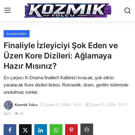
İncelemeler
Anasayfa
Finaliyle İzleyiciyi Şok Eden ve
Genel
Üzen Kore Dizileri: Ağlamaya
Hazır Mısınız?
İletişim
En çarpıcı K-Drama finalleri! Kalbinizi kıracak, şok etkisi
Anime Önerileri
yaratacak Kore dizileri listesi. Romantik, dram, gerilim türlerinde
Kore Dünyası
unutulmaz sonlar.
Anime Karakterleri
Kozmik Yolcu
Şubat 21, 2026 - 15:11
Şubat 21, 2026 - 15:11
0
35
Anime
Dizi & Film