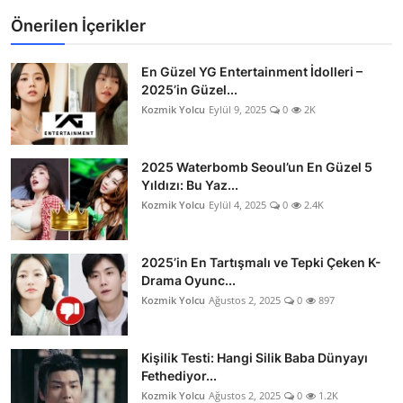
Önerilen İçerikler
En Güzel YG Entertainment İdolleri –
2025’in Güzel...
Kozmik Yolcu
Eylül 9, 2025
0
2K
2025 Waterbomb Seoul’un En Güzel 5
Yıldızı: Bu Yaz...
Kozmik Yolcu
Eylül 4, 2025
0
2.4K
2025’in En Tartışmalı ve Tepki Çeken K-
Drama Oyunc...
Kozmik Yolcu
Ağustos 2, 2025
0
897
Kişilik Testi: Hangi Silik Baba Dünyayı
Fethediyor...
Kozmik Yolcu
Ağustos 2, 2025
0
1.2K