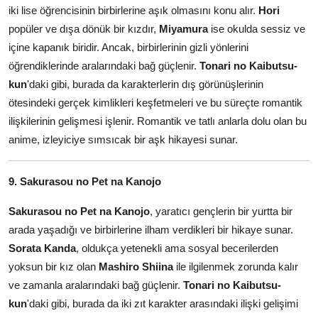
iki lise öğrencisinin birbirlerine aşık olmasını konu alır.
Hori
popüler ve dışa dönük bir kızdır,
Miyamura
ise okulda sessiz ve
içine kapanık biridir. Ancak, birbirlerinin gizli yönlerini
öğrendiklerinde aralarındaki bağ güçlenir.
Tonari no Kaibutsu-
kun
'daki gibi, burada da karakterlerin dış görünüşlerinin
ötesindeki gerçek kimlikleri keşfetmeleri ve bu süreçte romantik
ilişkilerinin gelişmesi işlenir. Romantik ve tatlı anlarla dolu olan bu
anime, izleyiciye sımsıcak bir aşk hikayesi sunar.
9. Sakurasou no Pet na Kanojo
Sakurasou no Pet na Kanojo
, yaratıcı gençlerin bir yurtta bir
arada yaşadığı ve birbirlerine ilham verdikleri bir hikaye sunar.
Sorata Kanda
, oldukça yetenekli ama sosyal becerilerden
yoksun bir kız olan
Mashiro Shiina
ile ilgilenmek zorunda kalır
ve zamanla aralarındaki bağ güçlenir.
Tonari no Kaibutsu-
kun
'daki gibi, burada da iki zıt karakter arasındaki ilişki gelişimi