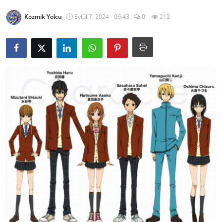
Testler
Kozmik Yolcu
Eylül 7, 2024 - 06:43
0
212