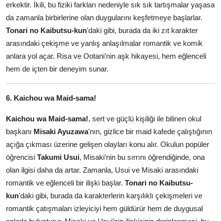
erkektir. İkili, bu fiziki farkları nedeniyle sık sık tartışmalar yaşasa
da zamanla birbirlerine olan duygularını keşfetmeye başlarlar.
Tonari no Kaibutsu-kun
'daki gibi, burada da iki zıt karakter
arasındaki çekişme ve yanlış anlaşılmalar romantik ve komik
anlara yol açar. Risa ve Ootani’nin aşk hikayesi, hem eğlenceli
hem de içten bir deneyim sunar.
6. Kaichou wa Maid-sama!
Kaichou wa Maid-sama!
, sert ve güçlü kişiliği ile bilinen okul
başkanı
Misaki Ayuzawa
'nın, gizlice bir maid kafede çalıştığının
açığa çıkması üzerine gelişen olayları konu alır. Okulun popüler
öğrencisi
Takumi Usui
, Misaki’nin bu sırrını öğrendiğinde, ona
olan ilgisi daha da artar. Zamanla, Usui ve Misaki arasındaki
romantik ve eğlenceli bir ilişki başlar.
Tonari no Kaibutsu-
kun
'daki gibi, burada da karakterlerin karşılıklı çekişmeleri ve
romantik çatışmaları izleyiciyi hem güldürür hem de duygusal