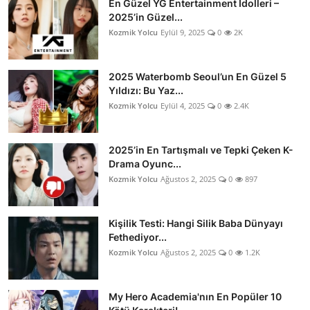
En Güzel YG Entertainment İdolleri –
2025’in Güzel...
Kozmik Yolcu
Eylül 9, 2025
0
2K
2025 Waterbomb Seoul’un En Güzel 5
Yıldızı: Bu Yaz...
Kozmik Yolcu
Eylül 4, 2025
0
2.4K
2025’in En Tartışmalı ve Tepki Çeken K-
Drama Oyunc...
Kozmik Yolcu
Ağustos 2, 2025
0
897
Kişilik Testi: Hangi Silik Baba Dünyayı
Fethediyor...
Kozmik Yolcu
Ağustos 2, 2025
0
1.2K
My Hero Academia'nın En Popüler 10