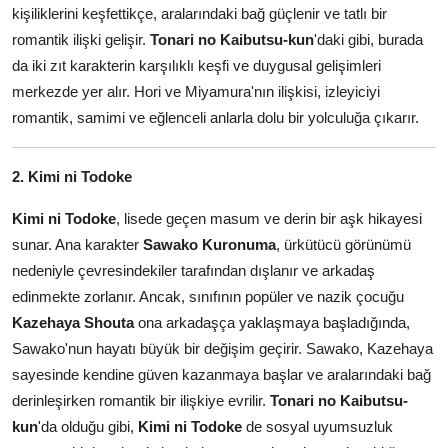
kişiliklerini keşfettikçe, aralarındaki bağ güçlenir ve tatlı bir
romantik ilişki gelişir.
Tonari no Kaibutsu-kun
'daki gibi, burada
da iki zıt karakterin karşılıklı keşfi ve duygusal gelişimleri
merkezde yer alır. Hori ve Miyamura'nın ilişkisi, izleyiciyi
romantik, samimi ve eğlenceli anlarla dolu bir yolculuğa çıkarır.
2. Kimi ni Todoke
Kimi ni Todoke
, lisede geçen masum ve derin bir aşk hikayesi
sunar. Ana karakter
Sawako Kuronuma
, ürkütücü görünümü
nedeniyle çevresindekiler tarafından dışlanır ve arkadaş
edinmekte zorlanır. Ancak, sınıfının popüler ve nazik çocuğu
Kazehaya Shouta
ona arkadaşça yaklaşmaya başladığında,
Sawako'nun hayatı büyük bir değişim geçirir. Sawako, Kazehaya
sayesinde kendine güven kazanmaya başlar ve aralarındaki bağ
derinleşirken romantik bir ilişkiye evrilir.
Tonari no Kaibutsu-
kun
'da olduğu gibi,
Kimi ni Todoke
de sosyal uyumsuzluk