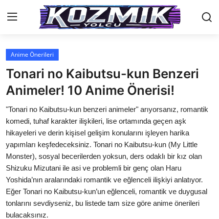
Anime Önerileri
Anasayfa
Tonari no Kaibutsu-kun Benzeri
İletişim
Animeler! 10 Anime Önerisi!
Genel
"Tonari no Kaibutsu-kun benzeri animeler" arıyorsanız, romantik
komedi, tuhaf karakter ilişkileri, lise ortamında geçen aşk
Anime Önerileri
hikayeleri ve derin kişisel gelişim konularını işleyen harika
yapımları keşfedeceksiniz. Tonari no Kaibutsu-kun (My Little
Kore Dünyası
Monster), sosyal becerilerden yoksun, ders odaklı bir kız olan
Shizuku Mizutani ile asi ve problemli bir genç olan Haru
Anime Karakterleri
Yoshida’nın aralarındaki romantik ve eğlenceli ilişkiyi anlatıyor.
Anime
Eğer Tonari no Kaibutsu-kun’un eğlenceli, romantik ve duygusal
tonlarını sevdiyseniz, bu listede tam size göre anime önerileri
Dizi & Film
bulacaksınız.