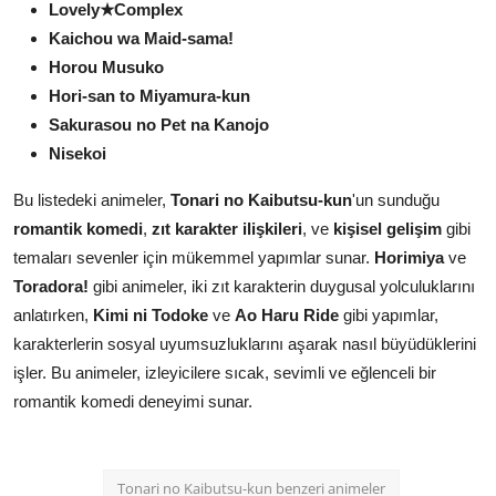
Lovely★Complex
Kaichou wa Maid-sama!
Horou Musuko
Hori-san to Miyamura-kun
Sakurasou no Pet na Kanojo
Nisekoi
Bu listedeki animeler,
Tonari no Kaibutsu-kun
'un sunduğu
romantik komedi
,
zıt karakter ilişkileri
, ve
kişisel gelişim
gibi
temaları sevenler için mükemmel yapımlar sunar.
Horimiya
ve
Toradora!
gibi animeler, iki zıt karakterin duygusal yolculuklarını
anlatırken,
Kimi ni Todoke
ve
Ao Haru Ride
gibi yapımlar,
karakterlerin sosyal uyumsuzluklarını aşarak nasıl büyüdüklerini
işler. Bu animeler, izleyicilere sıcak, sevimli ve eğlenceli bir
romantik komedi deneyimi sunar.
Tonari no Kaibutsu-kun benzeri animeler