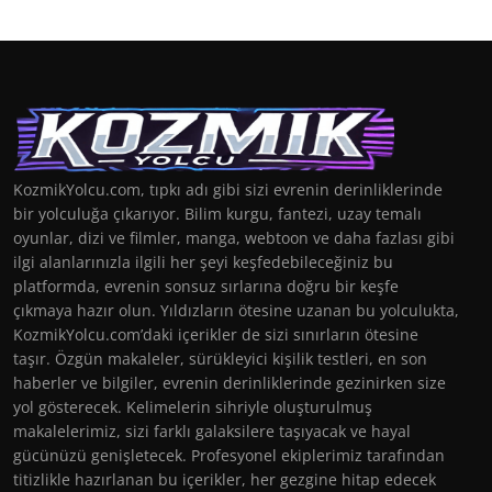
KozmikYolcu.com, tıpkı adı gibi sizi evrenin derinliklerinde
bir yolculuğa çıkarıyor. Bilim kurgu, fantezi, uzay temalı
oyunlar, dizi ve filmler, manga, webtoon ve daha fazlası gibi
ilgi alanlarınızla ilgili her şeyi keşfedebileceğiniz bu
platformda, evrenin sonsuz sırlarına doğru bir keşfe
çıkmaya hazır olun. Yıldızların ötesine uzanan bu yolculukta,
KozmikYolcu.com’daki içerikler de sizi sınırların ötesine
taşır. Özgün makaleler, sürükleyici kişilik testleri, en son
haberler ve bilgiler, evrenin derinliklerinde gezinirken size
yol gösterecek. Kelimelerin sihriyle oluşturulmuş
makalelerimiz, sizi farklı galaksilere taşıyacak ve hayal
gücünüzü genişletecek. Profesyonel ekiplerimiz tarafından
titizlikle hazırlanan bu içerikler, her gezgine hitap edecek