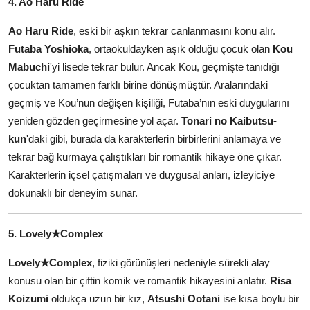
4. Ao Haru Ride
Ao Haru Ride
, eski bir aşkın tekrar canlanmasını konu alır.
Futaba Yoshioka
, ortaokuldayken aşık olduğu çocuk olan
Kou
Mabuchi
'yi lisede tekrar bulur. Ancak Kou, geçmişte tanıdığı
çocuktan tamamen farklı birine dönüşmüştür. Aralarındaki
geçmiş ve Kou’nun değişen kişiliği, Futaba’nın eski duygularını
yeniden gözden geçirmesine yol açar.
Tonari no Kaibutsu-
kun
'daki gibi, burada da karakterlerin birbirlerini anlamaya ve
tekrar bağ kurmaya çalıştıkları bir romantik hikaye öne çıkar.
Karakterlerin içsel çatışmaları ve duygusal anları, izleyiciye
dokunaklı bir deneyim sunar.
5. Lovely★Complex
Lovely★Complex
, fiziki görünüşleri nedeniyle sürekli alay
konusu olan bir çiftin komik ve romantik hikayesini anlatır.
Risa
Koizumi
oldukça uzun bir kız,
Atsushi Ootani
ise kısa boylu bir