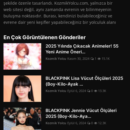
şekilde özenle tasarlandı. KozmikYolcu.com, yalnızca bir
web sitesi değil, aynı zamanda evrenin ve bilinmeyenin
buluşma noktasıdır. Burası, kendinizi bulabileceğiniz ve
evrene dair yeni keşifler yapabileceğiniz bir yolculuk alanı
En Çok Görüntülenen Gönderiler
2025 Yılında Çıkacak Animeler! 55
Yeni Anime Öneri...
Kozmik Yolcu
Kasım 30, 2024
1
15.1K
BLACKPINK Lisa Vücut Ölçüleri 2025
(Boy-Kilo-Ayak ...
Kozmik Yolcu
Eylül 6, 2024
0
13.3K
BLACKPINK Jennie Vücut Ölçüleri
2025 (Boy-Kilo-Aya...
Kozmik Yolcu
Eylül 6, 2024
0
12.3K