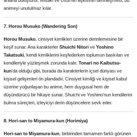
anlarla buluşturur. Misaki ve Usui’nin ilişkisinin derinleşmesi, bu
animeyi unutulmaz kılar.
7. Horou Musuko (Wandering Son)
Horou Musuko
, cinsiyet kimlikleri üzerine derinlemesine bir
keşif sunar. Ana karakterler
Shuichi Nitori
ve
Yoshino
Takatsuki
, kendi kimliklerini keşfederken toplumun baskıları ve
kendileriyle yüzleşmek zorunda kalır.
Tonari no Kaibutsu-
kun
'da olduğu gibi, burada da karakterlerin içsel dünyası ve
kişisel gelişimleri ön plandadır. Cinsiyet kimliği ve kişisel kabul
üzerine yoğunlaşan bu anime, hem duygusal hem de
düşündürücü bir hikaye sunar. Shuichi ve Yoshino’nun kendilerini
bulma süreçleri, izleyiciyi derin düşüncelere sevk eder.
8. Hori-san to Miyamura-kun (Horimiya)
Hori-san to Miyamura-kun
, birbirinden tamamen farklı görünen