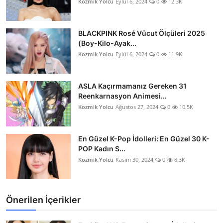
Kozmik Yolcu
Eylül 6, 2024
0
12.3K
BLACKPINK Rosé Vücut Ölçüleri 2025
(Boy-Kilo-Ayak...
Kozmik Yolcu
Eylül 6, 2024
0
11.9K
ASLA Kaçırmamanız Gereken 31
Reenkarnasyon Animesi...
Kozmik Yolcu
Ağustos 27, 2024
0
10.5K
En Güzel K-Pop İdolleri: En Güzel 30 K-
POP Kadın S...
Kozmik Yolcu
Kasım 30, 2024
0
8.3K
Önerilen İçerikler