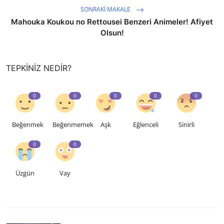
SONRAKI MAKALE
Mahouka Koukou no Rettousei Benzeri Animeler! Afiyet
Olsun!
TEPKINIZ NEDIR?
0
0
0
0
0
Beğenmek
Beğenmemek
Aşk
Eğlenceli
Sinirli
0
0
Üzgün
Vay