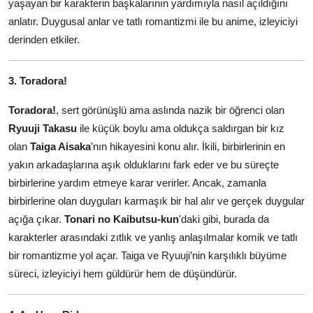
yaşayan bir karakterin başkalarının yardımıyla nasıl açıldığını
anlatır. Duygusal anlar ve tatlı romantizmi ile bu anime, izleyiciyi
derinden etkiler.
3. Toradora!
Toradora!
, sert görünüşlü ama aslında nazik bir öğrenci olan
Ryuuji Takasu
ile küçük boylu ama oldukça saldırgan bir kız
olan
Taiga Aisaka
'nın hikayesini konu alır. İkili, birbirlerinin en
yakın arkadaşlarına aşık olduklarını fark eder ve bu süreçte
birbirlerine yardım etmeye karar verirler. Ancak, zamanla
birbirlerine olan duyguları karmaşık bir hal alır ve gerçek duygular
açığa çıkar.
Tonari no Kaibutsu-kun
'daki gibi, burada da
karakterler arasındaki zıtlık ve yanlış anlaşılmalar komik ve tatlı
bir romantizme yol açar. Taiga ve Ryuuji’nin karşılıklı büyüme
süreci, izleyiciyi hem güldürür hem de düşündürür.