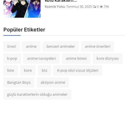
Kötü Karakteri!...
Kozmik Yolcu
Temmuz 30, 2025
0
796
Popüler Etiketler
öneri
anime
benzeri animeler
anime önerileri
k-pop
anime tavsiyeleri
anime listesi
kore dünyası
liste
kore
bts
K-pop idol vücut ölçüleri
Bangtan Boys
aksiyon anime
güçlü karakterlerin olduğu animeler