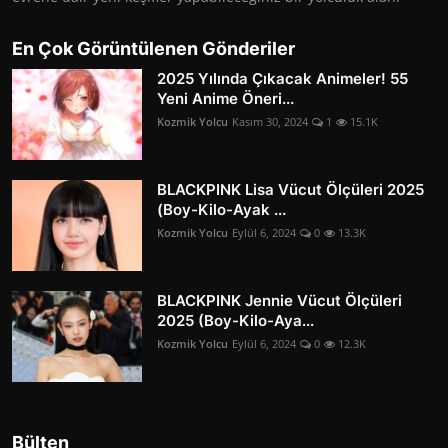
En Çok Görüntülenen Gönderiler
2025 Yılında Çıkacak Animeler! 55
Yeni Anime Öneri...
Kozmik Yolcu
Kasım 30, 2024
1
15.1K
BLACKPINK Lisa Vücut Ölçüleri 2025
(Boy-Kilo-Ayak ...
Kozmik Yolcu
Eylül 6, 2024
0
13.3K
BLACKPINK Jennie Vücut Ölçüleri
2025 (Boy-Kilo-Aya...
Kozmik Yolcu
Eylül 6, 2024
0
12.3K
Bülten