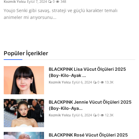
Kozmik Yolcu
Eylül 7, 2024
0
348
Testler
Youjo Senki gibi savaş, strateji ve güçlü karakter temalı
animeler mi arıyorsunu...
Popüler İçerikler
BLACKPINK Lisa Vücut Ölçüleri 2025
(Boy-Kilo-Ayak ...
Kozmik Yolcu
Eylül 6, 2024
0
13.3K
BLACKPINK Jennie Vücut Ölçüleri 2025
(Boy-Kilo-Aya...
Kozmik Yolcu
Eylül 6, 2024
0
12.3K
BLACKPINK Rosé Vücut Ölçüleri 2025