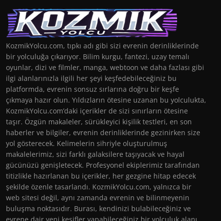
KozmikYolcu.com, tıpkı adı gibi sizi evrenin derinliklerinde
bir yolculuğa çıkarıyor. Bilim kurgu, fantezi, uzay temalı
oyunlar, dizi ve filmler, manga, webtoon ve daha fazlası gibi
ilgi alanlarınızla ilgili her şeyi keşfedebileceğiniz bu
platformda, evrenin sonsuz sırlarına doğru bir keşfe
çıkmaya hazır olun. Yıldızların ötesine uzanan bu yolculukta,
KozmikYolcu.com’daki içerikler de sizi sınırların ötesine
taşır. Özgün makaleler, sürükleyici kişilik testleri, en son
haberler ve bilgiler, evrenin derinliklerinde gezinirken size
yol gösterecek. Kelimelerin sihriyle oluşturulmuş
makalelerimiz, sizi farklı galaksilere taşıyacak ve hayal
gücünüzü genişletecek. Profesyonel ekiplerimiz tarafından
titizlikle hazırlanan bu içerikler, her gezgine hitap edecek
şekilde özenle tasarlandı. KozmikYolcu.com, yalnızca bir
web sitesi değil, aynı zamanda evrenin ve bilinmeyenin
buluşma noktasıdır. Burası, kendinizi bulabileceğiniz ve
evrene dair yeni keşifler yapabileceğiniz bir yolculuk alanı