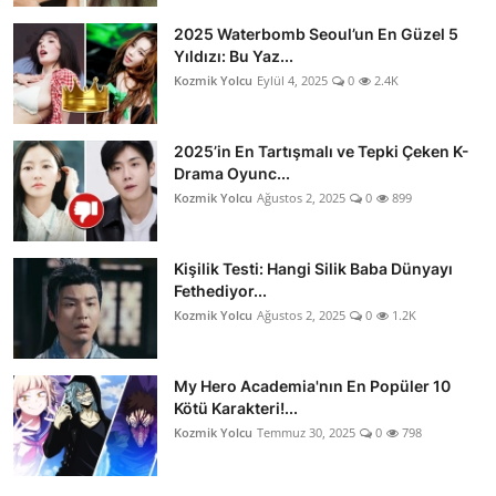
2025 Waterbomb Seoul’un En Güzel 5
Yıldızı: Bu Yaz...
Kozmik Yolcu
Eylül 4, 2025
0
2.4K
2025’in En Tartışmalı ve Tepki Çeken K-
Drama Oyunc...
Kozmik Yolcu
Ağustos 2, 2025
0
899
Kişilik Testi: Hangi Silik Baba Dünyayı
Fethediyor...
Kozmik Yolcu
Ağustos 2, 2025
0
1.2K
My Hero Academia'nın En Popüler 10
Kötü Karakteri!...
Kozmik Yolcu
Temmuz 30, 2025
0
798