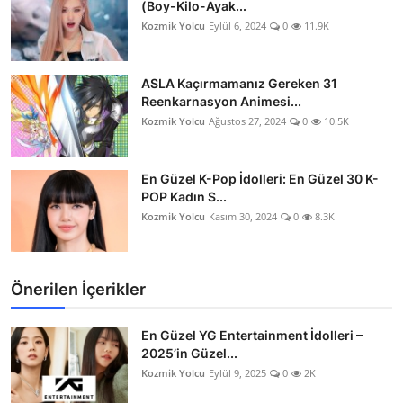
(Boy-Kilo-Ayak...
Kozmik Yolcu
Eylül 6, 2024
0
11.9K
ASLA Kaçırmamanız Gereken 31
Reenkarnasyon Animesi...
Kozmik Yolcu
Ağustos 27, 2024
0
10.5K
En Güzel K-Pop İdolleri: En Güzel 30 K-
POP Kadın S...
Kozmik Yolcu
Kasım 30, 2024
0
8.3K
Önerilen İçerikler
En Güzel YG Entertainment İdolleri –
2025’in Güzel...
Kozmik Yolcu
Eylül 9, 2025
0
2K