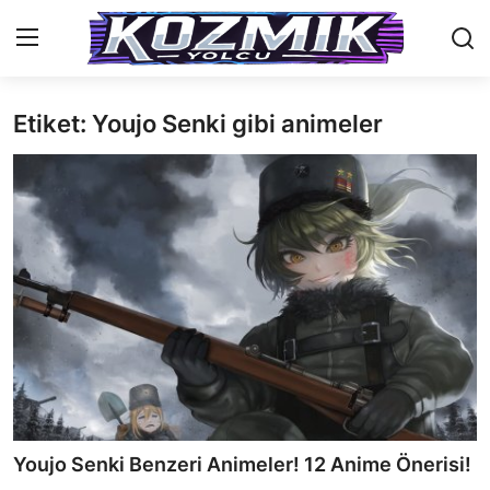
Etiket: Youjo Senki gibi animeler
Anasayfa
İletişim
Genel
Anime Önerileri
Kore Dünyası
Anime Karakterleri
Anime
Youjo Senki Benzeri Animeler! 12 Anime Önerisi!
Dizi & Film