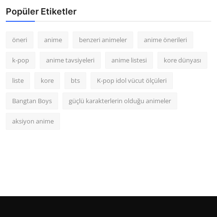
Popüler Etiketler
öneri
anime
benzeri animeler
anime önerileri
k-pop
anime tavsiyeleri
anime listesi
kore dünyası
liste
kore
bts
K-pop idol vücut ölçüleri
Bangtan Boys
güçlü karakterlerin olduğu animeler
aksiyon anime