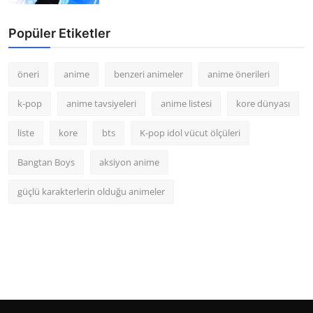
Popüler Etiketler
öneri
anime
benzeri animeler
anime önerileri
k-pop
anime tavsiyeleri
anime listesi
kore dünyası
liste
kore
bts
K-pop idol vücut ölçüleri
Bangtan Boys
aksiyon anime
güçlü karakterlerin olduğu animeler