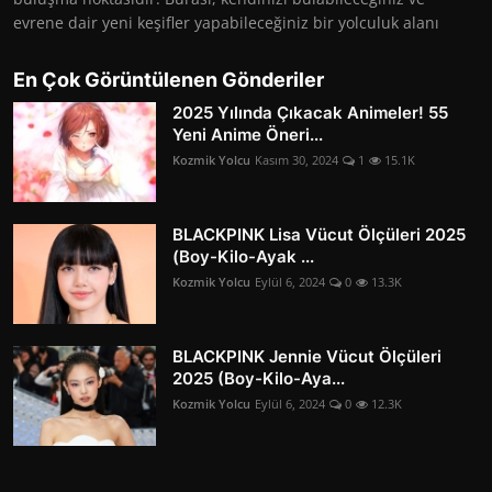
evrene dair yeni keşifler yapabileceğiniz bir yolculuk alanı
En Çok Görüntülenen Gönderiler
2025 Yılında Çıkacak Animeler! 55
Yeni Anime Öneri...
Kozmik Yolcu
Kasım 30, 2024
1
15.1K
BLACKPINK Lisa Vücut Ölçüleri 2025
(Boy-Kilo-Ayak ...
Kozmik Yolcu
Eylül 6, 2024
0
13.3K
BLACKPINK Jennie Vücut Ölçüleri
2025 (Boy-Kilo-Aya...
Kozmik Yolcu
Eylül 6, 2024
0
12.3K