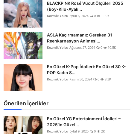
BLACKPINK Rosé Vücut Ölçüleri 2025
(Boy-Kilo-Ayak...
Kozmik Yolcu
Eylül 6, 2024
0
11.9K
ASLA Kaçırmamanız Gereken 31
Reenkarnasyon Animesi...
Kozmik Yolcu
Ağustos 27, 2024
0
10.5K
En Güzel K-Pop İdolleri: En Güzel 30 K-
POP Kadın S...
Kozmik Yolcu
Kasım 30, 2024
0
8.3K
Önerilen İçerikler
En Güzel YG Entertainment İdolleri –
2025’in Güzel...
Kozmik Yolcu
Eylül 9, 2025
0
2K