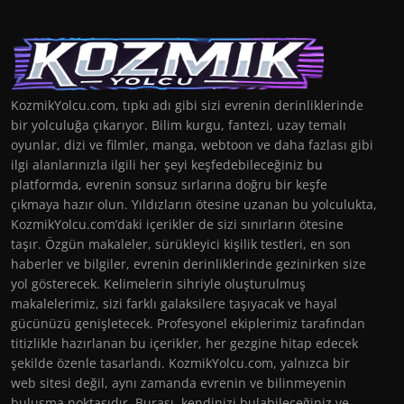
KozmikYolcu.com, tıpkı adı gibi sizi evrenin derinliklerinde
bir yolculuğa çıkarıyor. Bilim kurgu, fantezi, uzay temalı
oyunlar, dizi ve filmler, manga, webtoon ve daha fazlası gibi
ilgi alanlarınızla ilgili her şeyi keşfedebileceğiniz bu
platformda, evrenin sonsuz sırlarına doğru bir keşfe
çıkmaya hazır olun. Yıldızların ötesine uzanan bu yolculukta,
KozmikYolcu.com’daki içerikler de sizi sınırların ötesine
taşır. Özgün makaleler, sürükleyici kişilik testleri, en son
haberler ve bilgiler, evrenin derinliklerinde gezinirken size
yol gösterecek. Kelimelerin sihriyle oluşturulmuş
makalelerimiz, sizi farklı galaksilere taşıyacak ve hayal
gücünüzü genişletecek. Profesyonel ekiplerimiz tarafından
titizlikle hazırlanan bu içerikler, her gezgine hitap edecek
şekilde özenle tasarlandı. KozmikYolcu.com, yalnızca bir
web sitesi değil, aynı zamanda evrenin ve bilinmeyenin
buluşma noktasıdır. Burası, kendinizi bulabileceğiniz ve