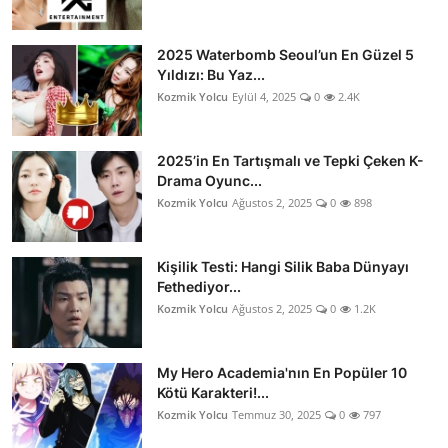
2025 Waterbomb Seoul’un En Güzel 5
Yıldızı: Bu Yaz...
Kozmik Yolcu
Eylül 4, 2025
0
2.4K
2025’in En Tartışmalı ve Tepki Çeken K-
Drama Oyunc...
Kozmik Yolcu
Ağustos 2, 2025
0
898
Kişilik Testi: Hangi Silik Baba Dünyayı
Fethediyor...
Kozmik Yolcu
Ağustos 2, 2025
0
1.2K
My Hero Academia'nın En Popüler 10
Kötü Karakteri!...
Kozmik Yolcu
Temmuz 30, 2025
0
797