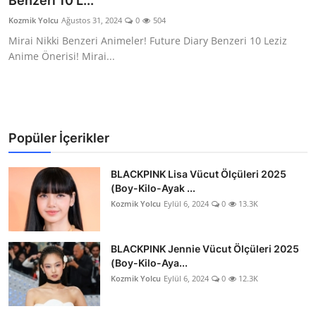
Benzeri 10 L...
Testler
Kozmik Yolcu
Ağustos 31, 2024
0
504
Mirai Nikki Benzeri Animeler! Future Diary Benzeri 10 Leziz
Anime Önerisi! Mirai...
Popüler İçerikler
BLACKPINK Lisa Vücut Ölçüleri 2025
(Boy-Kilo-Ayak ...
Kozmik Yolcu
Eylül 6, 2024
0
13.3K
BLACKPINK Jennie Vücut Ölçüleri 2025
(Boy-Kilo-Aya...
Kozmik Yolcu
Eylül 6, 2024
0
12.3K