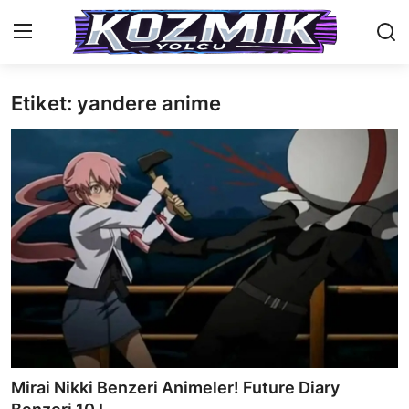
Etiket: yandere anime
Anasayfa
Genel
İletişim
Anime Önerileri
Kore Dünyası
Anime Karakterleri
Anime
Mirai Nikki Benzeri Animeler! Future Diary
Dizi & Film