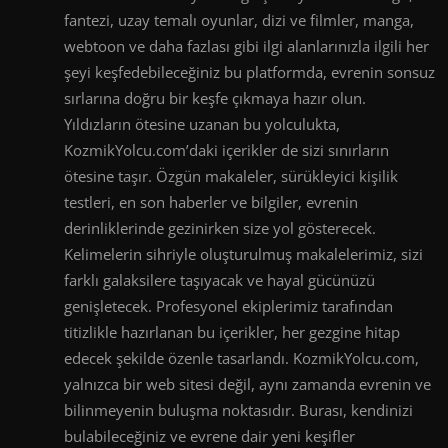
fantezi, uzay temalı oyunlar, dizi ve filmler, manga,
webtoon ve daha fazlası gibi ilgi alanlarınızla ilgili her
şeyi keşfedebileceğiniz bu platformda, evrenin sonsuz
sırlarına doğru bir keşfe çıkmaya hazır olun.
Yıldızların ötesine uzanan bu yolculukta,
KozmikYolcu.com’daki içerikler de sizi sınırların
ötesine taşır. Özgün makaleler, sürükleyici kişilik
testleri, en son haberler ve bilgiler, evrenin
derinliklerinde gezinirken size yol gösterecek.
Kelimelerin sihriyle oluşturulmuş makalelerimiz, sizi
farklı galaksilere taşıyacak ve hayal gücünüzü
genişletecek. Profesyonel ekiplerimiz tarafından
titizlikle hazırlanan bu içerikler, her gezgine hitap
edecek şekilde özenle tasarlandı. KozmikYolcu.com,
yalnızca bir web sitesi değil, aynı zamanda evrenin ve
bilinmeyenin buluşma noktasıdır. Burası, kendinizi
bulabileceğiniz ve evrene dair yeni keşifler