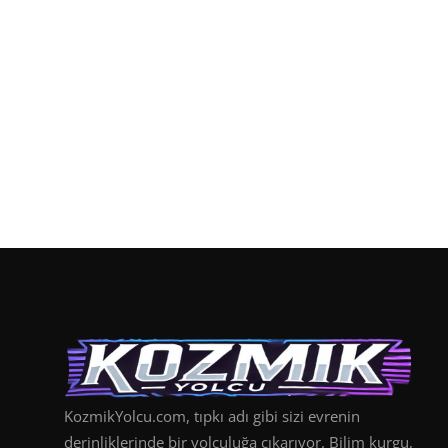
KozmikYolcu.com, tıpkı adı gibi sizi evrenin
derinliklerinde bir yolculuğa çıkarıyor. Bilim kurgu,