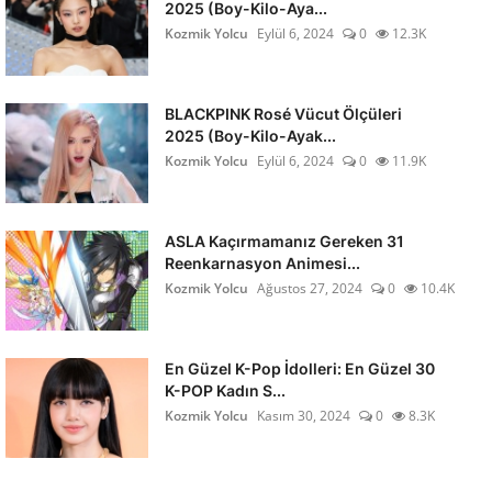
2025 (Boy-Kilo-Aya...
Kozmik Yolcu
Eylül 6, 2024
0
12.3K
BLACKPINK Rosé Vücut Ölçüleri
2025 (Boy-Kilo-Ayak...
Kozmik Yolcu
Eylül 6, 2024
0
11.9K
ASLA Kaçırmamanız Gereken 31
Reenkarnasyon Animesi...
Kozmik Yolcu
Ağustos 27, 2024
0
10.4K
En Güzel K-Pop İdolleri: En Güzel 30
K-POP Kadın S...
Kozmik Yolcu
Kasım 30, 2024
0
8.3K