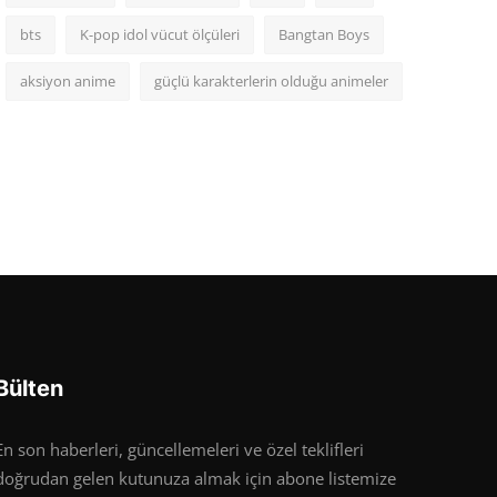
bts
K-pop idol vücut ölçüleri
Bangtan Boys
aksiyon anime
güçlü karakterlerin olduğu animeler
Bülten
En son haberleri, güncellemeleri ve özel teklifleri
doğrudan gelen kutunuza almak için abone listemize