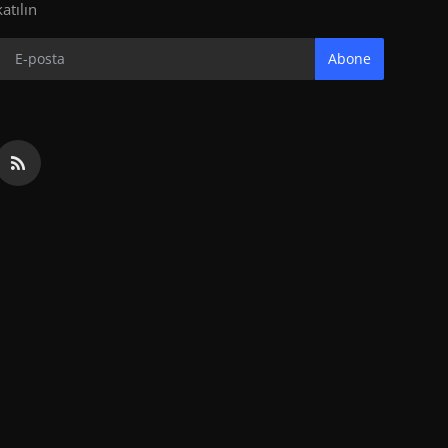
katılın
Abone