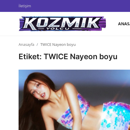
İletişim
ANAS
Anasayfa
Anasayfa
TWICE Nayeon boyu
Genel
Etiket: TWICE Nayeon boyu
İletişim
Anime Önerileri
Kore Dünyası
Anime Karakterleri
Anime
Dizi & Film