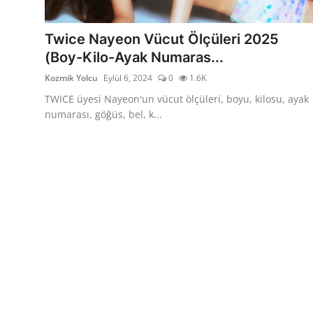
Testler
Twice Nayeon Vücut Ölçüleri 2025
(Boy-Kilo-Ayak Numaras...
Kozmik Yolcu
Eylül 6, 2024
0
1.6K
TWICE üyesi Nayeon'un vücut ölçüleri, boyu, kilosu, ayak
numarası, göğüs, bel, k...