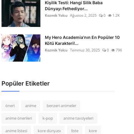
Kişilik Testi: Hangi Silik Baba
Dünyayı Fethediyor...
Kozmik Yolcu
Ağustos 2, 2025
0
1.2K
My Hero Academia'nın En Popüler 10
Kötü Karakteri!...
Kozmik Yolcu
Temmuz 30, 2025
0
796
Popüler Etiketler
öneri
anime
benzeri animeler
anime önerileri
k-pop
anime tavsiyeleri
anime listesi
kore dünyası
liste
kore