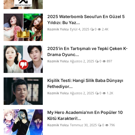
2025 Waterbomb Seoul’un En Güzel 5
Yıldızı: Bu Yaz...
Kozmik Yolcu
Eylül 4, 2025
0
2.4K
2025’in En Tartışmalı ve Tepki Çeken K-
Drama Oyunc...
Kozmik Yolcu
Ağustos 2, 2025
0
897
Kişilik Testi: Hangi Silik Baba Dünyayı
Fethediyor...
Kozmik Yolcu
Ağustos 2, 2025
0
1.2K
My Hero Academia'nın En Popüler 10
Kötü Karakteri!...
Kozmik Yolcu
Temmuz 30, 2025
0
796