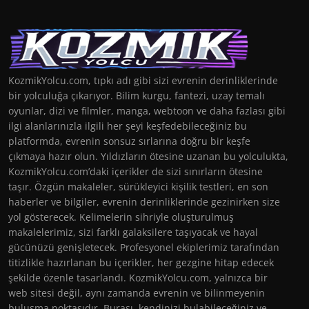
KozmikYolcu.com, tıpkı adı gibi sizi evrenin derinliklerinde
bir yolculuğa çıkarıyor. Bilim kurgu, fantezi, uzay temalı
oyunlar, dizi ve filmler, manga, webtoon ve daha fazlası gibi
ilgi alanlarınızla ilgili her şeyi keşfedebileceğiniz bu
platformda, evrenin sonsuz sırlarına doğru bir keşfe
çıkmaya hazır olun. Yıldızların ötesine uzanan bu yolculukta,
KozmikYolcu.com’daki içerikler de sizi sınırların ötesine
taşır. Özgün makaleler, sürükleyici kişilik testleri, en son
haberler ve bilgiler, evrenin derinliklerinde gezinirken size
yol gösterecek. Kelimelerin sihriyle oluşturulmuş
makalelerimiz, sizi farklı galaksilere taşıyacak ve hayal
gücünüzü genişletecek. Profesyonel ekiplerimiz tarafından
titizlikle hazırlanan bu içerikler, her gezgine hitap edecek
şekilde özenle tasarlandı. KozmikYolcu.com, yalnızca bir
web sitesi değil, aynı zamanda evrenin ve bilinmeyenin
buluşma noktasıdır. Burası, kendinizi bulabileceğiniz ve