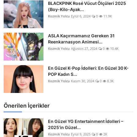
BLACKPINK Rosé Vücut Ölçüleri 2025
(Boy-Kilo-Ayak...
Kozmik Yolcu
Eylül 6, 2024
0
11.9K
ASLA Kaçırmamanız Gereken 31
Reenkarnasyon Animesi...
Kozmik Yolcu
Ağustos 27, 2024
0
10.4K
En Güzel K-Pop İdolleri: En Güzel 30 K-
POP Kadın S...
Kozmik Yolcu
Kasım 30, 2024
0
8.3K
Önerilen İçerikler
En Güzel YG Entertainment İdolleri –
2025’in Güzel...
Kozmik Yolcu
Eylül 9, 2025
0
2K