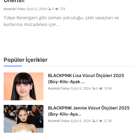
Önerisi!
Testler
Kozmik Yolcu
Eylül 6, 2024
0
723
Tokyo Revengers gibi zaman yolculuğu, çete savaşları ve
kurtarma mücadelesi içer...
Popüler İçerikler
BLACKPINK Lisa Vücut Ölçüleri 2025
(Boy-Kilo-Ayak ...
Kozmik Yolcu
Eylül 6, 2024
0
13.3K
BLACKPINK Jennie Vücut Ölçüleri 2025
(Boy-Kilo-Aya...
Kozmik Yolcu
Eylül 6, 2024
0
12.3K