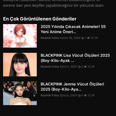
evrene dair yeni keşifler yapabileceğiniz bir yolculuk alanı
En Çok Görüntülenen Gönderiler
2025 Yılında Çıkacak Animeler! 55
Yeni Anime Öneri...
Kozmik Yolcu
Kasım 30, 2024
1
15.1K
BLACKPINK Lisa Vücut Ölçüleri 2025
(Boy-Kilo-Ayak ...
Kozmik Yolcu
Eylül 6, 2024
0
13.3K
BLACKPINK Jennie Vücut Ölçüleri
2025 (Boy-Kilo-Aya...
Kozmik Yolcu
Eylül 6, 2024
0
12.3K