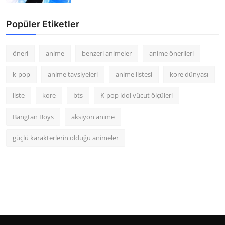
Popüler Etiketler
öneri
anime
benzeri animeler
anime önerileri
k-pop
anime tavsiyeleri
anime listesi
kore dünyası
liste
kore
bts
K-pop idol vücut ölçüleri
Bangtan Boys
aksiyon anime
güçlü karakterlerin olduğu animeler