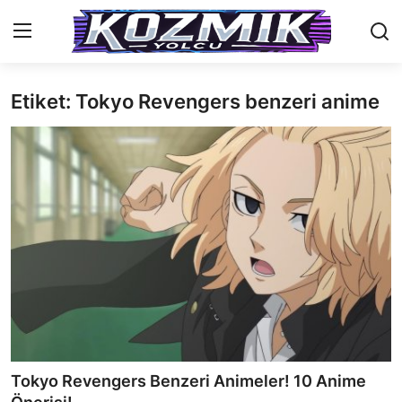
Etiket: Tokyo Revengers benzeri anime
Anasayfa
İletişim
Genel
Anime Önerileri
Kore Dünyası
Anime Karakterleri
Anime
Tokyo Revengers Benzeri Animeler! 10 Anime
Dizi & Film