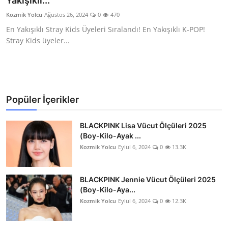
Yakışıklı...
Testler
Kozmik Yolcu
Ağustos 26, 2024
0
470
En Yakışıklı Stray Kids Üyeleri Sıralandı! En Yakışıklı K-POP!
Stray Kids üyeler...
Popüler İçerikler
BLACKPINK Lisa Vücut Ölçüleri 2025
(Boy-Kilo-Ayak ...
Kozmik Yolcu
Eylül 6, 2024
0
13.3K
BLACKPINK Jennie Vücut Ölçüleri 2025
(Boy-Kilo-Aya...
Kozmik Yolcu
Eylül 6, 2024
0
12.3K