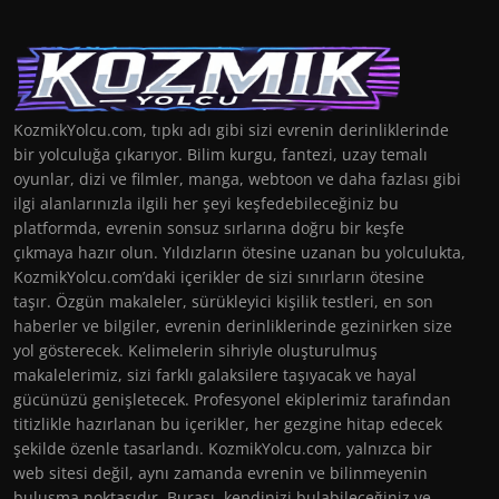
KozmikYolcu.com, tıpkı adı gibi sizi evrenin derinliklerinde
bir yolculuğa çıkarıyor. Bilim kurgu, fantezi, uzay temalı
oyunlar, dizi ve filmler, manga, webtoon ve daha fazlası gibi
ilgi alanlarınızla ilgili her şeyi keşfedebileceğiniz bu
platformda, evrenin sonsuz sırlarına doğru bir keşfe
çıkmaya hazır olun. Yıldızların ötesine uzanan bu yolculukta,
KozmikYolcu.com’daki içerikler de sizi sınırların ötesine
taşır. Özgün makaleler, sürükleyici kişilik testleri, en son
haberler ve bilgiler, evrenin derinliklerinde gezinirken size
yol gösterecek. Kelimelerin sihriyle oluşturulmuş
makalelerimiz, sizi farklı galaksilere taşıyacak ve hayal
gücünüzü genişletecek. Profesyonel ekiplerimiz tarafından
titizlikle hazırlanan bu içerikler, her gezgine hitap edecek
şekilde özenle tasarlandı. KozmikYolcu.com, yalnızca bir
web sitesi değil, aynı zamanda evrenin ve bilinmeyenin
buluşma noktasıdır. Burası, kendinizi bulabileceğiniz ve