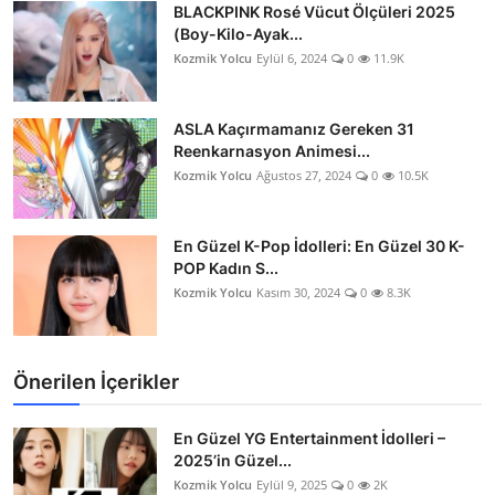
BLACKPINK Rosé Vücut Ölçüleri 2025
(Boy-Kilo-Ayak...
Kozmik Yolcu
Eylül 6, 2024
0
11.9K
ASLA Kaçırmamanız Gereken 31
Reenkarnasyon Animesi...
Kozmik Yolcu
Ağustos 27, 2024
0
10.5K
En Güzel K-Pop İdolleri: En Güzel 30 K-
POP Kadın S...
Kozmik Yolcu
Kasım 30, 2024
0
8.3K
Önerilen İçerikler
En Güzel YG Entertainment İdolleri –
2025’in Güzel...
Kozmik Yolcu
Eylül 9, 2025
0
2K