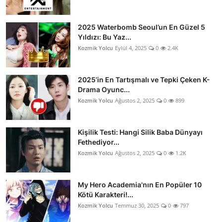
2025 Waterbomb Seoul’un En Güzel 5
Yıldızı: Bu Yaz...
Kozmik Yolcu
Eylül 4, 2025
0
2.4K
2025’in En Tartışmalı ve Tepki Çeken K-
Drama Oyunc...
Kozmik Yolcu
Ağustos 2, 2025
0
899
Kişilik Testi: Hangi Silik Baba Dünyayı
Fethediyor...
Kozmik Yolcu
Ağustos 2, 2025
0
1.2K
My Hero Academia'nın En Popüler 10
Kötü Karakteri!...
Kozmik Yolcu
Temmuz 30, 2025
0
797