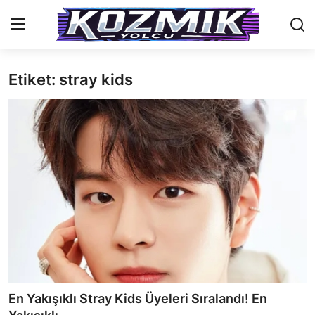
Etiket: stray kids
Anasayfa
İletişim
Genel
Anime Önerileri
Kore Dünyası
Anime Karakterleri
Anime
En Yakışıklı Stray Kids Üyeleri Sıralandı! En
Dizi & Film