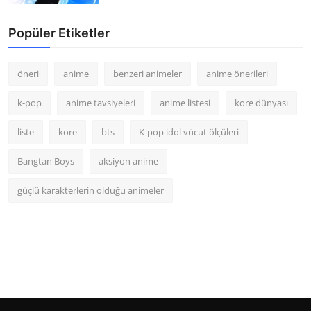
Popüler Etiketler
öneri
anime
benzeri animeler
anime önerileri
k-pop
anime tavsiyeleri
anime listesi
kore dünyası
liste
kore
bts
K-pop idol vücut ölçüleri
Bangtan Boys
aksiyon anime
güçlü karakterlerin olduğu animeler