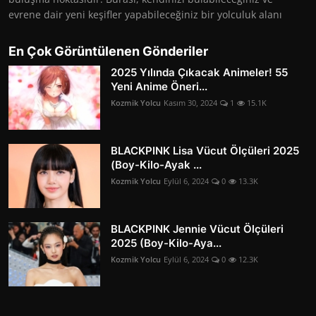
evrene dair yeni keşifler yapabileceğiniz bir yolculuk alanı
En Çok Görüntülenen Gönderiler
2025 Yılında Çıkacak Animeler! 55
Yeni Anime Öneri...
Kozmik Yolcu
Kasım 30, 2024
1
15.1K
BLACKPINK Lisa Vücut Ölçüleri 2025
(Boy-Kilo-Ayak ...
Kozmik Yolcu
Eylül 6, 2024
0
13.3K
BLACKPINK Jennie Vücut Ölçüleri
2025 (Boy-Kilo-Aya...
Kozmik Yolcu
Eylül 6, 2024
0
12.3K