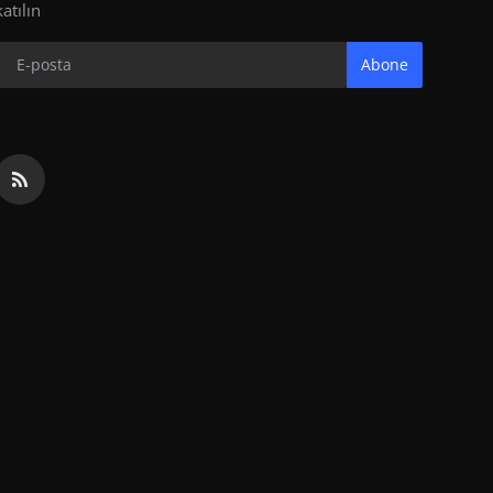
katılın
Abone