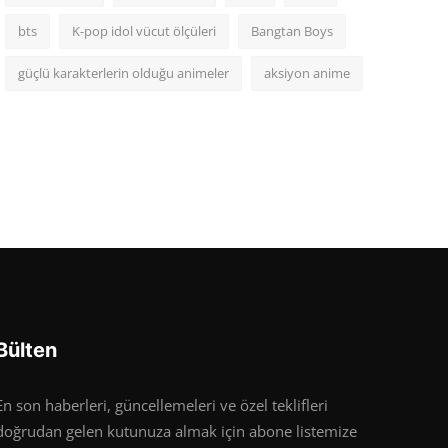
bts
K-pop idol vücut ölçüleri
Bangtan Boys
güçlü karakterlerin olduğu animeler
aksiyon anime
Bülten
En son haberleri, güncellemeleri ve özel teklifleri
doğrudan gelen kutunuza almak için abone listemize