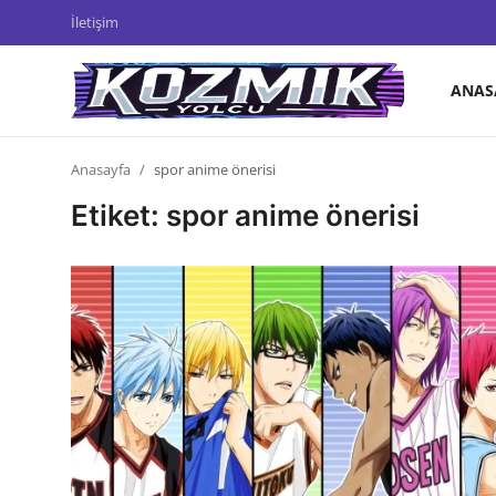
İletişim
ANAS
Anasayfa
Anasayfa
spor anime önerisi
İletişim
Etiket: spor anime önerisi
Genel
Anime Önerileri
Kore Dünyası
Anime Karakterleri
Anime
Dizi & Film