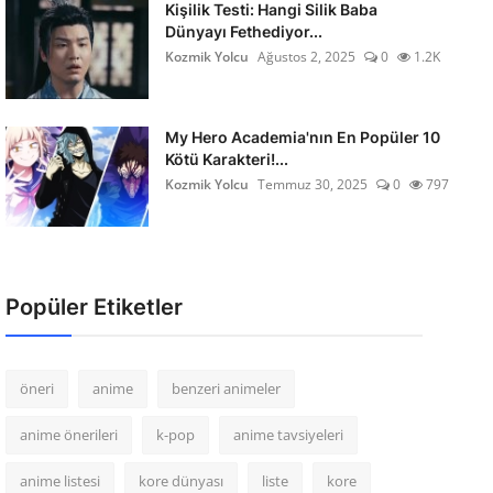
Kişilik Testi: Hangi Silik Baba
Dünyayı Fethediyor...
Kozmik Yolcu
Ağustos 2, 2025
0
1.2K
My Hero Academia'nın En Popüler 10
Kötü Karakteri!...
Kozmik Yolcu
Temmuz 30, 2025
0
797
Popüler Etiketler
öneri
anime
benzeri animeler
anime önerileri
k-pop
anime tavsiyeleri
anime listesi
kore dünyası
liste
kore