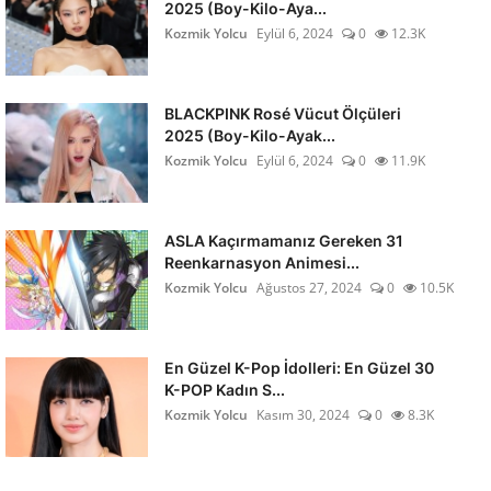
2025 (Boy-Kilo-Aya...
Kozmik Yolcu
Eylül 6, 2024
0
12.3K
BLACKPINK Rosé Vücut Ölçüleri
2025 (Boy-Kilo-Ayak...
Kozmik Yolcu
Eylül 6, 2024
0
11.9K
ASLA Kaçırmamanız Gereken 31
Reenkarnasyon Animesi...
Kozmik Yolcu
Ağustos 27, 2024
0
10.5K
En Güzel K-Pop İdolleri: En Güzel 30
K-POP Kadın S...
Kozmik Yolcu
Kasım 30, 2024
0
8.3K