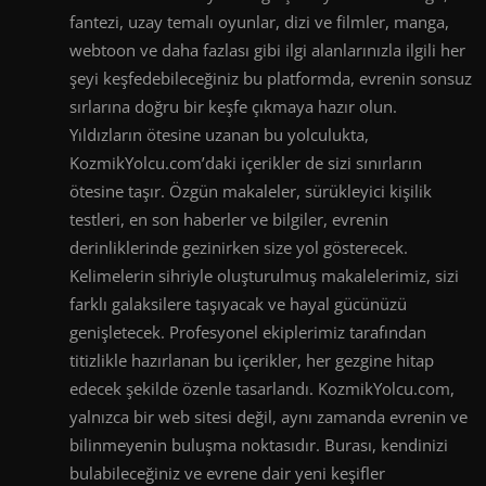
fantezi, uzay temalı oyunlar, dizi ve filmler, manga,
webtoon ve daha fazlası gibi ilgi alanlarınızla ilgili her
şeyi keşfedebileceğiniz bu platformda, evrenin sonsuz
sırlarına doğru bir keşfe çıkmaya hazır olun.
Yıldızların ötesine uzanan bu yolculukta,
KozmikYolcu.com’daki içerikler de sizi sınırların
ötesine taşır. Özgün makaleler, sürükleyici kişilik
testleri, en son haberler ve bilgiler, evrenin
derinliklerinde gezinirken size yol gösterecek.
Kelimelerin sihriyle oluşturulmuş makalelerimiz, sizi
farklı galaksilere taşıyacak ve hayal gücünüzü
genişletecek. Profesyonel ekiplerimiz tarafından
titizlikle hazırlanan bu içerikler, her gezgine hitap
edecek şekilde özenle tasarlandı. KozmikYolcu.com,
yalnızca bir web sitesi değil, aynı zamanda evrenin ve
bilinmeyenin buluşma noktasıdır. Burası, kendinizi
bulabileceğiniz ve evrene dair yeni keşifler