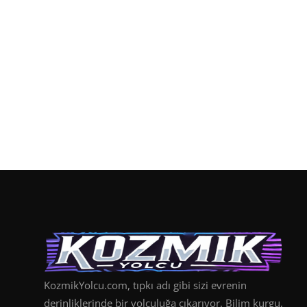
KozmikYolcu.com, tıpkı adı gibi sizi evrenin
derinliklerinde bir yolculuğa çıkarıyor. Bilim kurgu,