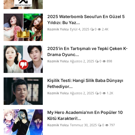
2025 Waterbomb Seoul’un En Güzel 5
Yıldızı: Bu Yaz...
Kozmik Yolcu
Eylül 4, 2025
0
2.4K
2025’in En Tartışmalı ve Tepki Çeken K-
Drama Oyunc...
Kozmik Yolcu
Ağustos 2, 2025
0
898
Kişilik Testi: Hangi Silik Baba Dünyayı
Fethediyor...
Kozmik Yolcu
Ağustos 2, 2025
0
1.2K
My Hero Academia'nın En Popüler 10
Kötü Karakteri!...
Kozmik Yolcu
Temmuz 30, 2025
0
797