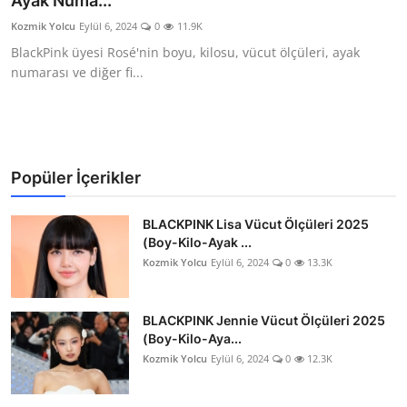
Ayak Numa...
Testler
Kozmik Yolcu
Eylül 6, 2024
0
11.9K
BlackPink üyesi Rosé'nin boyu, kilosu, vücut ölçüleri, ayak
numarası ve diğer fi...
Popüler İçerikler
BLACKPINK Lisa Vücut Ölçüleri 2025
(Boy-Kilo-Ayak ...
Kozmik Yolcu
Eylül 6, 2024
0
13.3K
BLACKPINK Jennie Vücut Ölçüleri 2025
(Boy-Kilo-Aya...
Kozmik Yolcu
Eylül 6, 2024
0
12.3K