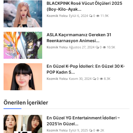
BLACKPINK Rosé Vücut Ölçüleri 2025
(Boy-Kilo-Ayak...
Kozmik Yolcu
Eylül 6, 2024
0
11.9K
ASLA Kaçırmamanız Gereken 31
Reenkarnasyon Animesi...
Kozmik Yolcu
Ağustos 27, 2024
0
10.5K
En Güzel K-Pop İdolleri: En Güzel 30 K-
POP Kadın S...
Kozmik Yolcu
Kasım 30, 2024
0
8.3K
Önerilen İçerikler
En Güzel YG Entertainment İdolleri –
2025’in Güzel...
Kozmik Yolcu
Eylül 9, 2025
0
2K