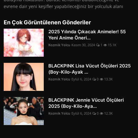
evrene dair yeni keşifler yapabileceğiniz bir yolculuk alanı
En Çok Görüntülenen Gönderiler
2025 Yılında Çıkacak Animeler! 55
Yeni Anime Öneri...
Kozmik Yolcu
Kasım 30, 2024
1
15.1K
BLACKPINK Lisa Vücut Ölçüleri 2025
(Boy-Kilo-Ayak ...
Kozmik Yolcu
Eylül 6, 2024
0
13.3K
BLACKPINK Jennie Vücut Ölçüleri
2025 (Boy-Kilo-Aya...
Kozmik Yolcu
Eylül 6, 2024
0
12.3K