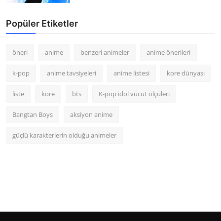
Popüler Etiketler
öneri
anime
benzeri animeler
anime önerileri
k-pop
anime tavsiyeleri
anime listesi
kore dünyası
liste
kore
bts
K-pop idol vücut ölçüleri
Bangtan Boys
aksiyon anime
güçlü karakterlerin olduğu animeler