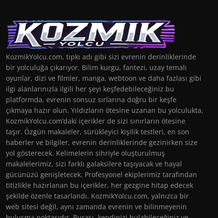
KozmikYolcu.com, tıpkı adı gibi sizi evrenin derinliklerinde
bir yolculuğa çıkarıyor. Bilim kurgu, fantezi, uzay temalı
oyunlar, dizi ve filmler, manga, webtoon ve daha fazlası gibi
ilgi alanlarınızla ilgili her şeyi keşfedebileceğiniz bu
platformda, evrenin sonsuz sırlarına doğru bir keşfe
çıkmaya hazır olun. Yıldızların ötesine uzanan bu yolculukta,
KozmikYolcu.com’daki içerikler de sizi sınırların ötesine
taşır. Özgün makaleler, sürükleyici kişilik testleri, en son
haberler ve bilgiler, evrenin derinliklerinde gezinirken size
yol gösterecek. Kelimelerin sihriyle oluşturulmuş
makalelerimiz, sizi farklı galaksilere taşıyacak ve hayal
gücünüzü genişletecek. Profesyonel ekiplerimiz tarafından
titizlikle hazırlanan bu içerikler, her gezgine hitap edecek
şekilde özenle tasarlandı. KozmikYolcu.com, yalnızca bir
web sitesi değil, aynı zamanda evrenin ve bilinmeyenin
buluşma noktasıdır. Burası, kendinizi bulabileceğiniz ve