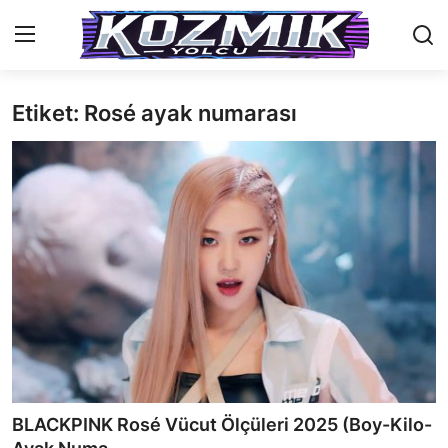
Etiket: Rosé ayak numarası
Anasayfa
Genel
İletişim
Anime Önerileri
Kore Dünyası
Anime Karakterleri
Anime
BLACKPINK Rosé Vücut Ölçüleri 2025 (Boy-Kilo-
Dizi & Film