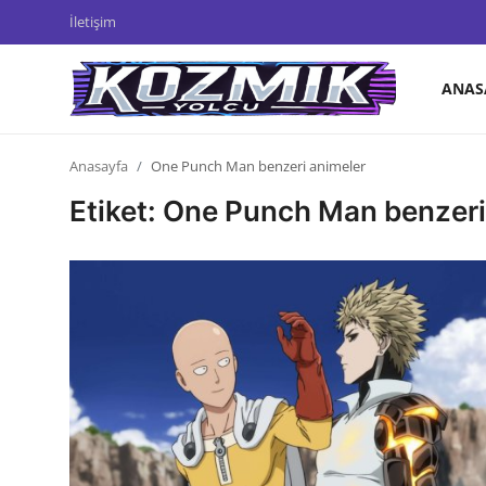
İletişim
ANAS
Anasayfa
Anasayfa
One Punch Man benzeri animeler
Genel
Etiket: One Punch Man benzeri
İletişim
Anime Önerileri
Kore Dünyası
Anime Karakterleri
Anime
Dizi & Film