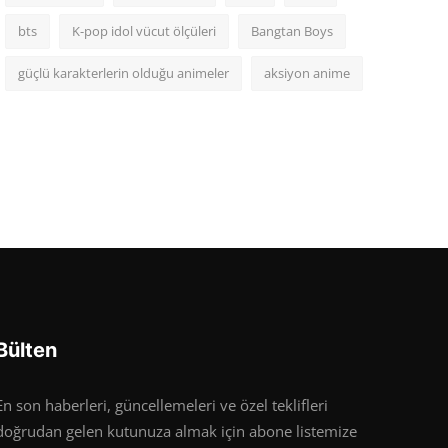
bts
K-pop idol vücut ölçüleri
Bangtan Boys
güçlü karakterlerin olduğu animeler
aksiyon anime
Bülten
En son haberleri, güncellemeleri ve özel teklifleri
doğrudan gelen kutunuza almak için abone listemize