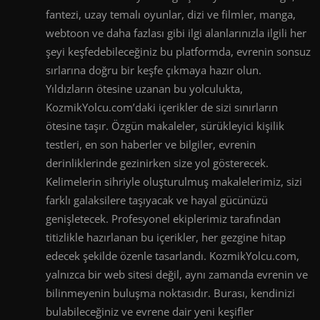
fantezi, uzay temalı oyunlar, dizi ve filmler, manga,
webtoon ve daha fazlası gibi ilgi alanlarınızla ilgili her
şeyi keşfedebileceğiniz bu platformda, evrenin sonsuz
sırlarına doğru bir keşfe çıkmaya hazır olun.
Yıldızların ötesine uzanan bu yolculukta,
KozmikYolcu.com’daki içerikler de sizi sınırların
ötesine taşır. Özgün makaleler, sürükleyici kişilik
testleri, en son haberler ve bilgiler, evrenin
derinliklerinde gezinirken size yol gösterecek.
Kelimelerin sihriyle oluşturulmuş makalelerimiz, sizi
farklı galaksilere taşıyacak ve hayal gücünüzü
genişletecek. Profesyonel ekiplerimiz tarafından
titizlikle hazırlanan bu içerikler, her gezgine hitap
edecek şekilde özenle tasarlandı. KozmikYolcu.com,
yalnızca bir web sitesi değil, aynı zamanda evrenin ve
bilinmeyenin buluşma noktasıdır. Burası, kendinizi
bulabileceğiniz ve evrene dair yeni keşifler