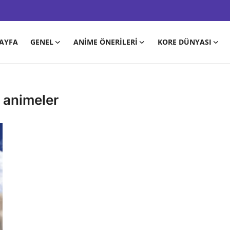
AYFA
GENEL
ANIME ÖNERILERI
KORE DÜNYASI
 animeler