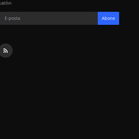
katılın
Abone