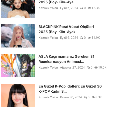
2025 (Boy-Kilo-Aya...
Kozmik Yolcu
Eylül 6, 2024
0
12.3K
BLACKPINK Rosé Vücut Ölçüleri
2025 (Boy-Kilo-Ayak...
Kozmik Yolcu
Eylül 6, 2024
0
11.9K
ASLA Kaçırmamanız Gereken 31
Reenkarnasyon Animesi...
Kozmik Yolcu
Ağustos 27, 2024
0
10.5K
En Güzel K-Pop İdolleri: En Güzel 30
K-POP Kadın S...
Kozmik Yolcu
Kasım 30, 2024
0
8.3K