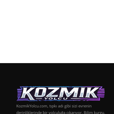
KozmikYolcu.com, tıpkı adı gibi sizi evrenin
derinliklerinde bir yolculuğa çıkarıyor. Bilim kurgu,