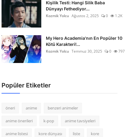
Kişilik Testi: Hangi Silik Baba
Dünyayı Fethediyor...
Kozmik Yolcu
Ağustos 2, 2025
0
1.2K
My Hero Academia'nın En Popüler 10
Kötü Karakteri!...
Kozmik Yolcu
Temmuz 30, 2025
0
797
Popüler Etiketler
öneri
anime
benzeri animeler
anime önerileri
k-pop
anime tavsiyeleri
anime listesi
kore dünyası
liste
kore