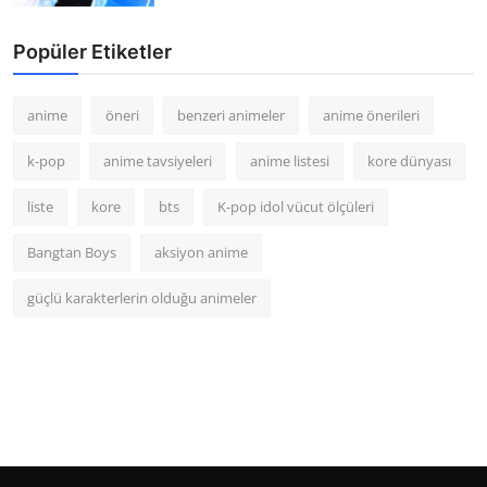
Popüler Etiketler
anime
öneri
benzeri animeler
anime önerileri
k-pop
anime tavsiyeleri
anime listesi
kore dünyası
liste
kore
bts
K-pop idol vücut ölçüleri
Bangtan Boys
aksiyon anime
güçlü karakterlerin olduğu animeler