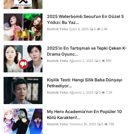
2025 Waterbomb Seoul’un En Güzel 5
Yıldızı: Bu Yaz...
Kozmik Yolcu
Eylül 4, 2025
0
2.4K
2025’in En Tartışmalı ve Tepki Çeken K-
Drama Oyunc...
Kozmik Yolcu
Ağustos 2, 2025
0
899
Kişilik Testi: Hangi Silik Baba Dünyayı
Fethediyor...
Kozmik Yolcu
Ağustos 2, 2025
0
1.2K
My Hero Academia'nın En Popüler 10
Kötü Karakteri!...
Kozmik Yolcu
Temmuz 30, 2025
0
798