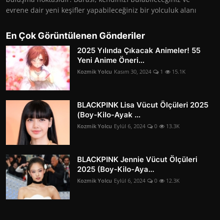
evrene dair yeni keşifler yapabileceğiniz bir yolculuk alanı
En Çok Görüntülenen Gönderiler
2025 Yılında Çıkacak Animeler! 55
Yeni Anime Öneri...
Kozmik Yolcu
Kasım 30, 2024
1
15.1K
BLACKPINK Lisa Vücut Ölçüleri 2025
(Boy-Kilo-Ayak ...
Kozmik Yolcu
Eylül 6, 2024
0
13.3K
BLACKPINK Jennie Vücut Ölçüleri
2025 (Boy-Kilo-Aya...
Kozmik Yolcu
Eylül 6, 2024
0
12.3K