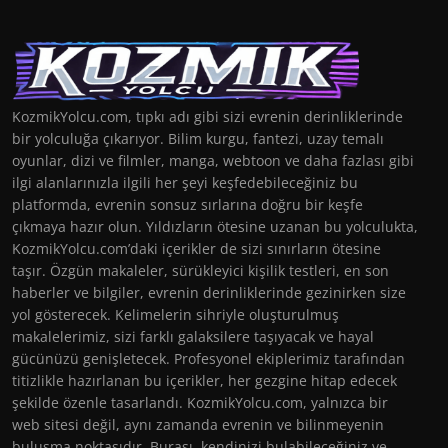
KozmikYolcu.com, tıpkı adı gibi sizi evrenin derinliklerinde
bir yolculuğa çıkarıyor. Bilim kurgu, fantezi, uzay temalı
oyunlar, dizi ve filmler, manga, webtoon ve daha fazlası gibi
ilgi alanlarınızla ilgili her şeyi keşfedebileceğiniz bu
platformda, evrenin sonsuz sırlarına doğru bir keşfe
çıkmaya hazır olun. Yıldızların ötesine uzanan bu yolculukta,
KozmikYolcu.com’daki içerikler de sizi sınırların ötesine
taşır. Özgün makaleler, sürükleyici kişilik testleri, en son
haberler ve bilgiler, evrenin derinliklerinde gezinirken size
yol gösterecek. Kelimelerin sihriyle oluşturulmuş
makalelerimiz, sizi farklı galaksilere taşıyacak ve hayal
gücünüzü genişletecek. Profesyonel ekiplerimiz tarafından
titizlikle hazırlanan bu içerikler, her gezgine hitap edecek
şekilde özenle tasarlandı. KozmikYolcu.com, yalnızca bir
web sitesi değil, aynı zamanda evrenin ve bilinmeyenin
buluşma noktasıdır. Burası, kendinizi bulabileceğiniz ve