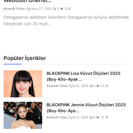
Webtoon Önerisi...
Testler
Kozmik Yolcu
Ağustos 27, 2024
0
3.5K
Omegaverse webtoon önerileri! Omegaverse türünü keşfetmek
isteyenler için 20 muh...
Popüler İçerikler
BLACKPINK Lisa Vücut Ölçüleri 2025
(Boy-Kilo-Ayak ...
Kozmik Yolcu
Eylül 6, 2024
0
13.3K
BLACKPINK Jennie Vücut Ölçüleri 2025
(Boy-Kilo-Aya...
Kozmik Yolcu
Eylül 6, 2024
0
12.3K