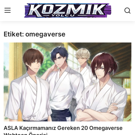
Etiket: omegaverse
Anasayfa
Genel
İletişim
Anime Önerileri
Kore Dünyası
Anime Karakterleri
Anime
ASLA Kaçırmamanız Gereken 20 Omegaverse
Dizi & Film