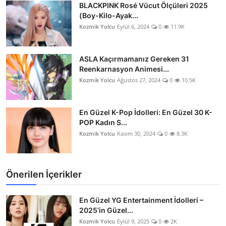
BLACKPINK Rosé Vücut Ölçüleri 2025
(Boy-Kilo-Ayak...
Kozmik Yolcu
Eylül 6, 2024
0
11.9K
ASLA Kaçırmamanız Gereken 31
Reenkarnasyon Animesi...
Kozmik Yolcu
Ağustos 27, 2024
0
10.5K
En Güzel K-Pop İdolleri: En Güzel 30 K-
POP Kadın S...
Kozmik Yolcu
Kasım 30, 2024
0
8.3K
Önerilen İçerikler
En Güzel YG Entertainment İdolleri –
2025’in Güzel...
Kozmik Yolcu
Eylül 9, 2025
0
2K