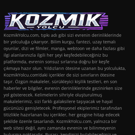
KozmikYolcu.com, tıpkı adı gibi sizi evrenin derinliklerinde
bir yolculuğa çıkarıyor. Bilim kurgu, fantezi, uzay temalı
oyunlar, dizi ve filmler, manga, webtoon ve daha fazlası gibi
ilgi alanlarınızla ilgili her şeyi keşfedebileceğiniz bu
platformda, evrenin sonsuz sırlarına doğru bir keşfe
çıkmaya hazır olun. Yıldızların ötesine uzanan bu yolculukta,
KozmikYolcu.com’daki içerikler de sizi sınırların ötesine
taşır. Özgün makaleler, sürükleyici kişilik testleri, en son
haberler ve bilgiler, evrenin derinliklerinde gezinirken size
yol gösterecek. Kelimelerin sihriyle oluşturulmuş
makalelerimiz, sizi farklı galaksilere taşıyacak ve hayal
gücünüzü genişletecek. Profesyonel ekiplerimiz tarafından
titizlikle hazırlanan bu içerikler, her gezgine hitap edecek
şekilde özenle tasarlandı. KozmikYolcu.com, yalnızca bir
web sitesi değil, aynı zamanda evrenin ve bilinmeyenin
buluşma noktasıdır. Burası, kendinizi bulabileceğiniz ve