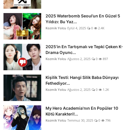
2025 Waterbomb Seoul’un En Güzel 5
Yıldızı: Bu Yaz...
Kozmik Yolcu
Eylül 4, 2025
0
2.4K
2025’in En Tartışmalı ve Tepki Çeken K-
Drama Oyunc...
Kozmik Yolcu
Ağustos 2, 2025
0
897
Kişilik Testi: Hangi Silik Baba Dünyayı
Fethediyor...
Kozmik Yolcu
Ağustos 2, 2025
0
1.2K
My Hero Academia'nın En Popüler 10
Kötü Karakteri!...
Kozmik Yolcu
Temmuz 30, 2025
0
796