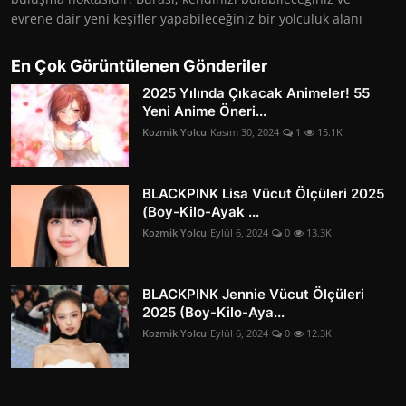
evrene dair yeni keşifler yapabileceğiniz bir yolculuk alanı
En Çok Görüntülenen Gönderiler
2025 Yılında Çıkacak Animeler! 55
Yeni Anime Öneri...
Kozmik Yolcu
Kasım 30, 2024
1
15.1K
BLACKPINK Lisa Vücut Ölçüleri 2025
(Boy-Kilo-Ayak ...
Kozmik Yolcu
Eylül 6, 2024
0
13.3K
BLACKPINK Jennie Vücut Ölçüleri
2025 (Boy-Kilo-Aya...
Kozmik Yolcu
Eylül 6, 2024
0
12.3K