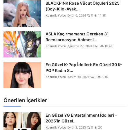
BLACKPINK Rosé Vücut Ölçüleri 2025
(Boy-Kilo-Ayak...
Kozmik Yolcu
Eylül 6, 2024
0
11.9K
ASLA Kaçırmamanız Gereken 31
Reenkarnasyon Animesi...
Kozmik Yolcu
Ağustos 27, 2024
0
10.4K
En Güzel K-Pop İdolleri: En Güzel 30 K-
POP Kadın S...
Kozmik Yolcu
Kasım 30, 2024
0
8.3K
Önerilen İçerikler
En Güzel YG Entertainment İdolleri –
2025’in Güzel...
Kozmik Yolcu
Eylül 9, 2025
0
2K