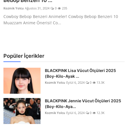
Bebop Benzeri 10 ...
Testler
Kozmik Yolcu
Ağustos 31, 2024
0
235
Cowboy Bebop Benzeri Animeler! Cowboy Bebop Benzeri 10
Muazzam Anime Önerisi! Co...
Popüler İçerikler
BLACKPINK Lisa Vücut Ölçüleri 2025
(Boy-Kilo-Ayak ...
Kozmik Yolcu
Eylül 6, 2024
0
13.3K
BLACKPINK Jennie Vücut Ölçüleri 2025
(Boy-Kilo-Aya...
Kozmik Yolcu
Eylül 6, 2024
0
12.3K