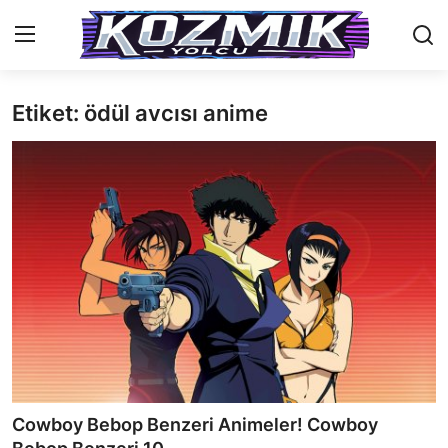
Etiket: ödül avcısı anime
Anasayfa
İletişim
Genel
Anime Önerileri
Kore Dünyası
Anime Karakterleri
Anime
Cowboy Bebop Benzeri Animeler! Cowboy
Dizi & Film