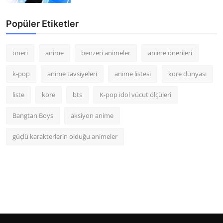
Popüler Etiketler
öneri
anime
benzeri animeler
anime önerileri
k-pop
anime tavsiyeleri
anime listesi
kore dünyası
liste
kore
bts
K-pop idol vücut ölçüleri
Bangtan Boys
aksiyon anime
güçlü karakterlerin olduğu animeler