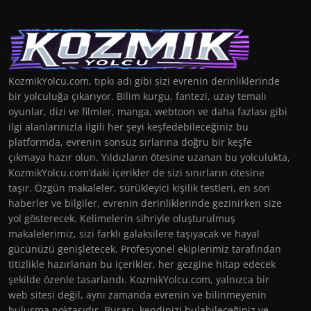
KozmikYolcu.com, tıpkı adı gibi sizi evrenin derinliklerinde
bir yolculuğa çıkarıyor. Bilim kurgu, fantezi, uzay temalı
oyunlar, dizi ve filmler, manga, webtoon ve daha fazlası gibi
ilgi alanlarınızla ilgili her şeyi keşfedebileceğiniz bu
platformda, evrenin sonsuz sırlarına doğru bir keşfe
çıkmaya hazır olun. Yıldızların ötesine uzanan bu yolculukta,
KozmikYolcu.com’daki içerikler de sizi sınırların ötesine
taşır. Özgün makaleler, sürükleyici kişilik testleri, en son
haberler ve bilgiler, evrenin derinliklerinde gezinirken size
yol gösterecek. Kelimelerin sihriyle oluşturulmuş
makalelerimiz, sizi farklı galaksilere taşıyacak ve hayal
gücünüzü genişletecek. Profesyonel ekiplerimiz tarafından
titizlikle hazırlanan bu içerikler, her gezgine hitap edecek
şekilde özenle tasarlandı. KozmikYolcu.com, yalnızca bir
web sitesi değil, aynı zamanda evrenin ve bilinmeyenin
buluşma noktasıdır. Burası, kendinizi bulabileceğiniz ve