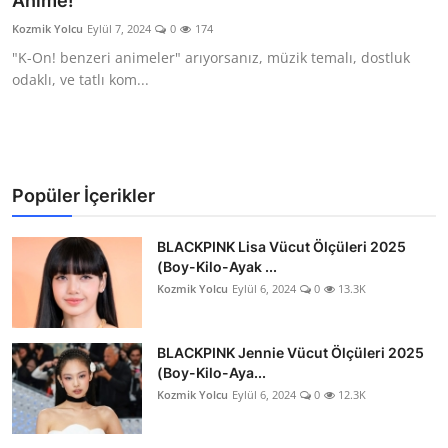
Anime!
Testler
Kozmik Yolcu
Eylül 7, 2024
0
174
"K-On! benzeri animeler" arıyorsanız, müzik temalı, dostluk
odaklı, ve tatlı kom...
Popüler İçerikler
BLACKPINK Lisa Vücut Ölçüleri 2025
(Boy-Kilo-Ayak ...
Kozmik Yolcu
Eylül 6, 2024
0
13.3K
BLACKPINK Jennie Vücut Ölçüleri 2025
(Boy-Kilo-Aya...
Kozmik Yolcu
Eylül 6, 2024
0
12.3K