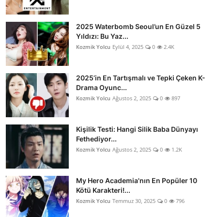
2025 Waterbomb Seoul’un En Güzel 5
Yıldızı: Bu Yaz...
Kozmik Yolcu
Eylül 4, 2025
0
2.4K
2025’in En Tartışmalı ve Tepki Çeken K-
Drama Oyunc...
Kozmik Yolcu
Ağustos 2, 2025
0
897
Kişilik Testi: Hangi Silik Baba Dünyayı
Fethediyor...
Kozmik Yolcu
Ağustos 2, 2025
0
1.2K
My Hero Academia'nın En Popüler 10
Kötü Karakteri!...
Kozmik Yolcu
Temmuz 30, 2025
0
796