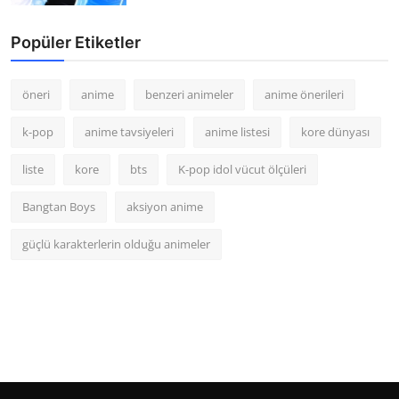
Popüler Etiketler
öneri
anime
benzeri animeler
anime önerileri
k-pop
anime tavsiyeleri
anime listesi
kore dünyası
liste
kore
bts
K-pop idol vücut ölçüleri
Bangtan Boys
aksiyon anime
güçlü karakterlerin olduğu animeler