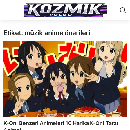
Etiket: müzik anime önerileri
Anasayfa
İletişim
Genel
Anime Önerileri
Kore Dünyası
Anime Karakterleri
Anime
K-On! Benzeri Animeler! 10 Harika K-On! Tarzı
Dizi & Film