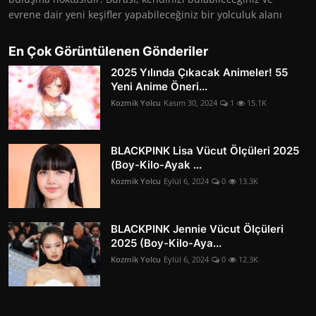
evrene dair yeni keşifler yapabileceğiniz bir yolculuk alanı
En Çok Görüntülenen Gönderiler
2025 Yılında Çıkacak Animeler! 55
Yeni Anime Öneri...
Kozmik Yolcu
Kasım 30, 2024
1
15.1K
BLACKPINK Lisa Vücut Ölçüleri 2025
(Boy-Kilo-Ayak ...
Kozmik Yolcu
Eylül 6, 2024
0
13.3K
BLACKPINK Jennie Vücut Ölçüleri
2025 (Boy-Kilo-Aya...
Kozmik Yolcu
Eylül 6, 2024
0
12.3K