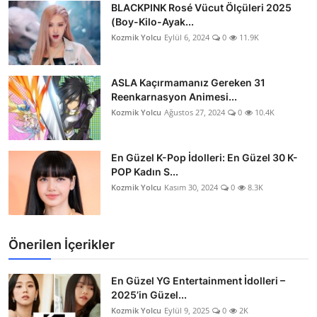
BLACKPINK Rosé Vücut Ölçüleri 2025
(Boy-Kilo-Ayak...
Kozmik Yolcu
Eylül 6, 2024
0
11.9K
ASLA Kaçırmamanız Gereken 31
Reenkarnasyon Animesi...
Kozmik Yolcu
Ağustos 27, 2024
0
10.4K
En Güzel K-Pop İdolleri: En Güzel 30 K-
POP Kadın S...
Kozmik Yolcu
Kasım 30, 2024
0
8.3K
Önerilen İçerikler
En Güzel YG Entertainment İdolleri –
2025’in Güzel...
Kozmik Yolcu
Eylül 9, 2025
0
2K