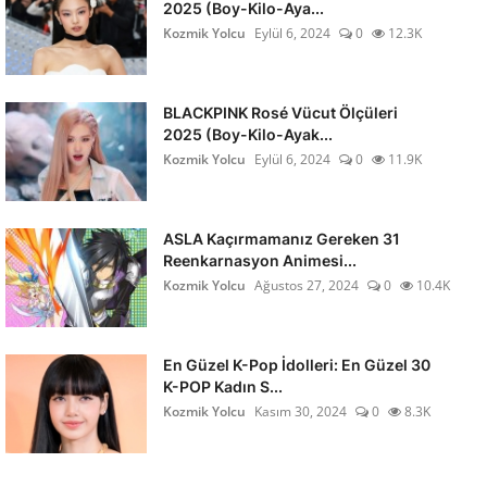
2025 (Boy-Kilo-Aya...
Kozmik Yolcu
Eylül 6, 2024
0
12.3K
BLACKPINK Rosé Vücut Ölçüleri
2025 (Boy-Kilo-Ayak...
Kozmik Yolcu
Eylül 6, 2024
0
11.9K
ASLA Kaçırmamanız Gereken 31
Reenkarnasyon Animesi...
Kozmik Yolcu
Ağustos 27, 2024
0
10.4K
En Güzel K-Pop İdolleri: En Güzel 30
K-POP Kadın S...
Kozmik Yolcu
Kasım 30, 2024
0
8.3K