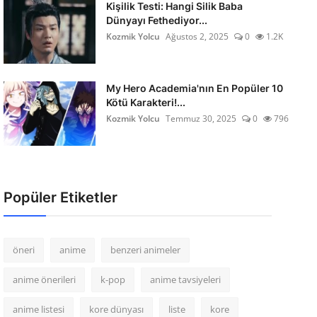
Kişilik Testi: Hangi Silik Baba
Dünyayı Fethediyor...
Kozmik Yolcu
Ağustos 2, 2025
0
1.2K
My Hero Academia'nın En Popüler 10
Kötü Karakteri!...
Kozmik Yolcu
Temmuz 30, 2025
0
796
Popüler Etiketler
öneri
anime
benzeri animeler
anime önerileri
k-pop
anime tavsiyeleri
anime listesi
kore dünyası
liste
kore