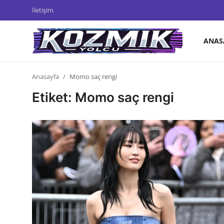
İletişim
ANAS
Anasayfa
Anasayfa
Momo saç rengi
İletişim
Etiket: Momo saç rengi
Genel
Anime Önerileri
Kore Dünyası
Anime Karakterleri
Anime
Dizi & Film