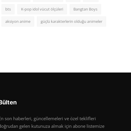
bts
K-pop idol vücut ölçüleri
Bangtan Boys
aksiyon anime
güçlü karakterlerin olduğu animeler
Bülten
En son haberleri, güncellemeleri ve özel teklifleri
doğrudan gelen kutunuza almak için abone listemize