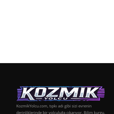
KozmikYolcu.com, tıpkı adı gibi sizi evrenin
derinliklerinde bir yolculuğa çıkarıyor. Bilim kurgu,