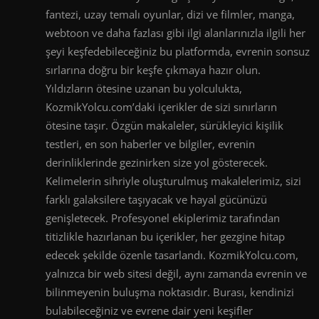
fantezi, uzay temalı oyunlar, dizi ve filmler, manga,
webtoon ve daha fazlası gibi ilgi alanlarınızla ilgili her
şeyi keşfedebileceğiniz bu platformda, evrenin sonsuz
sırlarına doğru bir keşfe çıkmaya hazır olun.
Yıldızların ötesine uzanan bu yolculukta,
KozmikYolcu.com’daki içerikler de sizi sınırların
ötesine taşır. Özgün makaleler, sürükleyici kişilik
testleri, en son haberler ve bilgiler, evrenin
derinliklerinde gezinirken size yol gösterecek.
Kelimelerin sihriyle oluşturulmuş makalelerimiz, sizi
farklı galaksilere taşıyacak ve hayal gücünüzü
genişletecek. Profesyonel ekiplerimiz tarafından
titizlikle hazırlanan bu içerikler, her gezgine hitap
edecek şekilde özenle tasarlandı. KozmikYolcu.com,
yalnızca bir web sitesi değil, aynı zamanda evrenin ve
bilinmeyenin buluşma noktasıdır. Burası, kendinizi
bulabileceğiniz ve evrene dair yeni keşifler