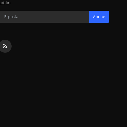
katılın
Abone