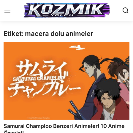
Etiket: macera dolu animeler
Anasayfa
Genel
İletişim
Anime Önerileri
Kore Dünyası
Anime Karakterleri
Anime
Samurai Champloo Benzeri Animeler! 10 Anime
Dizi & Film