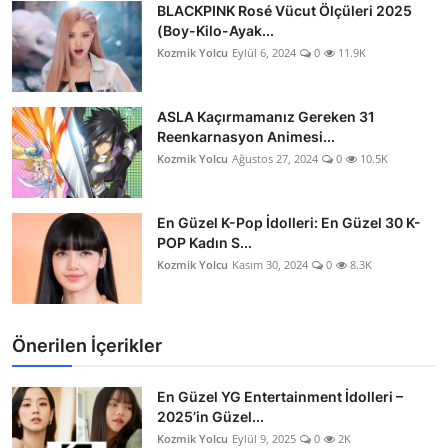
BLACKPINK Rosé Vücut Ölçüleri 2025
(Boy-Kilo-Ayak...
Kozmik Yolcu
Eylül 6, 2024
0
11.9K
ASLA Kaçırmamanız Gereken 31
Reenkarnasyon Animesi...
Kozmik Yolcu
Ağustos 27, 2024
0
10.5K
En Güzel K-Pop İdolleri: En Güzel 30 K-
POP Kadın S...
Kozmik Yolcu
Kasım 30, 2024
0
8.3K
Önerilen İçerikler
En Güzel YG Entertainment İdolleri –
2025’in Güzel...
Kozmik Yolcu
Eylül 9, 2025
0
2K