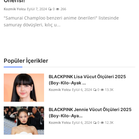
Önerisi!
Testler
Kozmik Yolcu
Eylül 7, 2024
0
266
"Samurai Champloo benzeri anime önerileri" listesinde
samuray dövüşleri, kılıç u...
Popüler İçerikler
BLACKPINK Lisa Vücut Ölçüleri 2025
(Boy-Kilo-Ayak ...
Kozmik Yolcu
Eylül 6, 2024
0
13.3K
BLACKPINK Jennie Vücut Ölçüleri 2025
(Boy-Kilo-Aya...
Kozmik Yolcu
Eylül 6, 2024
0
12.3K