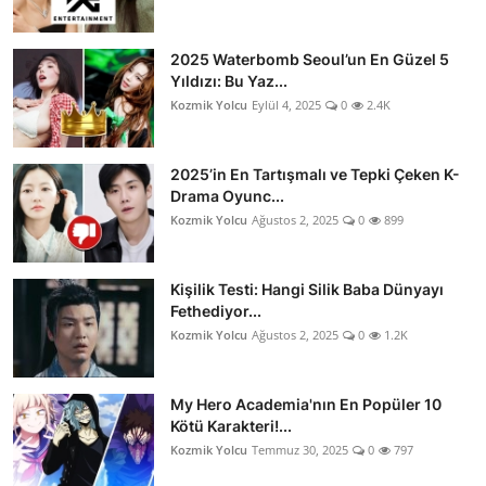
2025 Waterbomb Seoul’un En Güzel 5
Yıldızı: Bu Yaz...
Kozmik Yolcu
Eylül 4, 2025
0
2.4K
2025’in En Tartışmalı ve Tepki Çeken K-
Drama Oyunc...
Kozmik Yolcu
Ağustos 2, 2025
0
899
Kişilik Testi: Hangi Silik Baba Dünyayı
Fethediyor...
Kozmik Yolcu
Ağustos 2, 2025
0
1.2K
My Hero Academia'nın En Popüler 10
Kötü Karakteri!...
Kozmik Yolcu
Temmuz 30, 2025
0
797