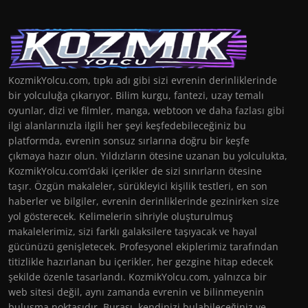
KozmikYolcu.com, tıpkı adı gibi sizi evrenin derinliklerinde
bir yolculuğa çıkarıyor. Bilim kurgu, fantezi, uzay temalı
oyunlar, dizi ve filmler, manga, webtoon ve daha fazlası gibi
ilgi alanlarınızla ilgili her şeyi keşfedebileceğiniz bu
platformda, evrenin sonsuz sırlarına doğru bir keşfe
çıkmaya hazır olun. Yıldızların ötesine uzanan bu yolculukta,
KozmikYolcu.com’daki içerikler de sizi sınırların ötesine
taşır. Özgün makaleler, sürükleyici kişilik testleri, en son
haberler ve bilgiler, evrenin derinliklerinde gezinirken size
yol gösterecek. Kelimelerin sihriyle oluşturulmuş
makalelerimiz, sizi farklı galaksilere taşıyacak ve hayal
gücünüzü genişletecek. Profesyonel ekiplerimiz tarafından
titizlikle hazırlanan bu içerikler, her gezgine hitap edecek
şekilde özenle tasarlandı. KozmikYolcu.com, yalnızca bir
web sitesi değil, aynı zamanda evrenin ve bilinmeyenin
buluşma noktasıdır. Burası, kendinizi bulabileceğiniz ve