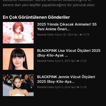
evrene dair yeni keşifler yapabileceğiniz bir yolculuk alanı
En Çok Görüntülenen Gönderiler
2025 Yılında Çıkacak Animeler! 55
Yeni Anime Öneri...
Kozmik Yolcu
Kasım 30, 2024
1
15.1K
BLACKPINK Lisa Vücut Ölçüleri 2025
(Boy-Kilo-Ayak ...
Kozmik Yolcu
Eylül 6, 2024
0
13.3K
BLACKPINK Jennie Vücut Ölçüleri
2025 (Boy-Kilo-Aya...
Kozmik Yolcu
Eylül 6, 2024
0
12.3K