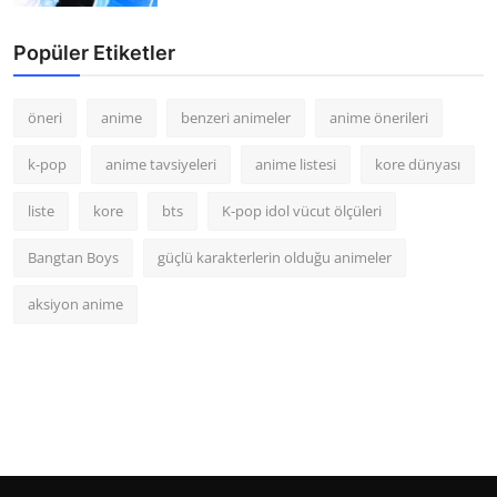
Popüler Etiketler
öneri
anime
benzeri animeler
anime önerileri
k-pop
anime tavsiyeleri
anime listesi
kore dünyası
liste
kore
bts
K-pop idol vücut ölçüleri
Bangtan Boys
güçlü karakterlerin olduğu animeler
aksiyon anime