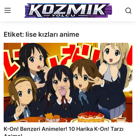
Etiket: lise kızları anime
Anasayfa
Genel
İletişim
Anime Önerileri
Kore Dünyası
Anime Karakterleri
Anime
K-On! Benzeri Animeler! 10 Harika K-On! Tarzı
Dizi & Film