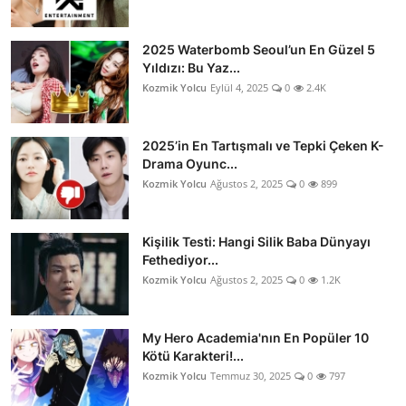
2025 Waterbomb Seoul’un En Güzel 5
Yıldızı: Bu Yaz...
Kozmik Yolcu
Eylül 4, 2025
0
2.4K
2025’in En Tartışmalı ve Tepki Çeken K-
Drama Oyunc...
Kozmik Yolcu
Ağustos 2, 2025
0
899
Kişilik Testi: Hangi Silik Baba Dünyayı
Fethediyor...
Kozmik Yolcu
Ağustos 2, 2025
0
1.2K
My Hero Academia'nın En Popüler 10
Kötü Karakteri!...
Kozmik Yolcu
Temmuz 30, 2025
0
797