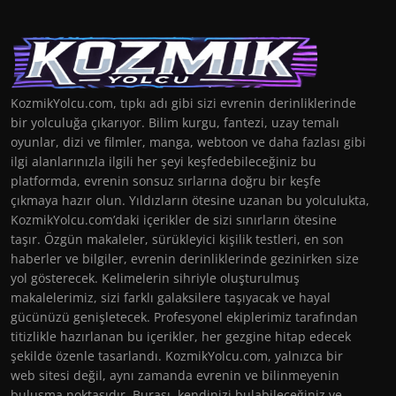
KozmikYolcu.com, tıpkı adı gibi sizi evrenin derinliklerinde
bir yolculuğa çıkarıyor. Bilim kurgu, fantezi, uzay temalı
oyunlar, dizi ve filmler, manga, webtoon ve daha fazlası gibi
ilgi alanlarınızla ilgili her şeyi keşfedebileceğiniz bu
platformda, evrenin sonsuz sırlarına doğru bir keşfe
çıkmaya hazır olun. Yıldızların ötesine uzanan bu yolculukta,
KozmikYolcu.com’daki içerikler de sizi sınırların ötesine
taşır. Özgün makaleler, sürükleyici kişilik testleri, en son
haberler ve bilgiler, evrenin derinliklerinde gezinirken size
yol gösterecek. Kelimelerin sihriyle oluşturulmuş
makalelerimiz, sizi farklı galaksilere taşıyacak ve hayal
gücünüzü genişletecek. Profesyonel ekiplerimiz tarafından
titizlikle hazırlanan bu içerikler, her gezgine hitap edecek
şekilde özenle tasarlandı. KozmikYolcu.com, yalnızca bir
web sitesi değil, aynı zamanda evrenin ve bilinmeyenin
buluşma noktasıdır. Burası, kendinizi bulabileceğiniz ve