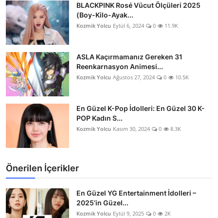
BLACKPINK Rosé Vücut Ölçüleri 2025
(Boy-Kilo-Ayak...
Kozmik Yolcu
Eylül 6, 2024
0
11.9K
ASLA Kaçırmamanız Gereken 31
Reenkarnasyon Animesi...
Kozmik Yolcu
Ağustos 27, 2024
0
10.5K
En Güzel K-Pop İdolleri: En Güzel 30 K-
POP Kadın S...
Kozmik Yolcu
Kasım 30, 2024
0
8.3K
Önerilen İçerikler
En Güzel YG Entertainment İdolleri –
2025’in Güzel...
Kozmik Yolcu
Eylül 9, 2025
0
2K