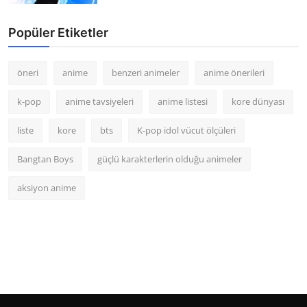
Popüler Etiketler
öneri
anime
benzeri animeler
anime önerileri
k-pop
anime tavsiyeleri
anime listesi
kore dünyası
liste
kore
bts
K-pop idol vücut ölçüleri
Bangtan Boys
güçlü karakterlerin olduğu animeler
aksiyon anime