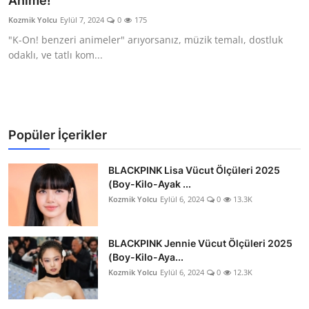
Anime!
Testler
Kozmik Yolcu
Eylül 7, 2024
0
175
"K-On! benzeri animeler" arıyorsanız, müzik temalı, dostluk
odaklı, ve tatlı kom...
Popüler İçerikler
BLACKPINK Lisa Vücut Ölçüleri 2025
(Boy-Kilo-Ayak ...
Kozmik Yolcu
Eylül 6, 2024
0
13.3K
BLACKPINK Jennie Vücut Ölçüleri 2025
(Boy-Kilo-Aya...
Kozmik Yolcu
Eylül 6, 2024
0
12.3K