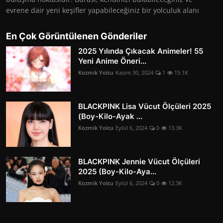
evrene dair yeni keşifler yapabileceğiniz bir yolculuk alanı
En Çok Görüntülenen Gönderiler
2025 Yılında Çıkacak Animeler! 55
Yeni Anime Öneri...
Kozmik Yolcu
Kasım 30, 2024
1
15.1K
BLACKPINK Lisa Vücut Ölçüleri 2025
(Boy-Kilo-Ayak ...
Kozmik Yolcu
Eylül 6, 2024
0
13.3K
BLACKPINK Jennie Vücut Ölçüleri
2025 (Boy-Kilo-Aya...
Kozmik Yolcu
Eylül 6, 2024
0
12.3K