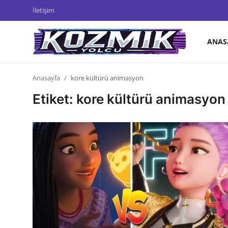
İletişim
ANAS
Anasayfa
Anasayfa
kore kültürü animasyon
İletişim
Etiket: kore kültürü animasyon
Genel
Anime Önerileri
Kore Dünyası
Anime Karakterleri
Anime
Dizi & Film