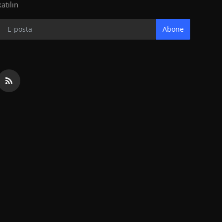
katılın
Abone