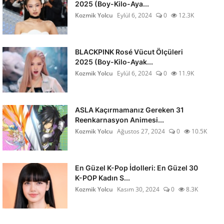
2025 (Boy-Kilo-Aya...
Kozmik Yolcu
Eylül 6, 2024
0
12.3K
BLACKPINK Rosé Vücut Ölçüleri
2025 (Boy-Kilo-Ayak...
Kozmik Yolcu
Eylül 6, 2024
0
11.9K
ASLA Kaçırmamanız Gereken 31
Reenkarnasyon Animesi...
Kozmik Yolcu
Ağustos 27, 2024
0
10.5K
En Güzel K-Pop İdolleri: En Güzel 30
K-POP Kadın S...
Kozmik Yolcu
Kasım 30, 2024
0
8.3K