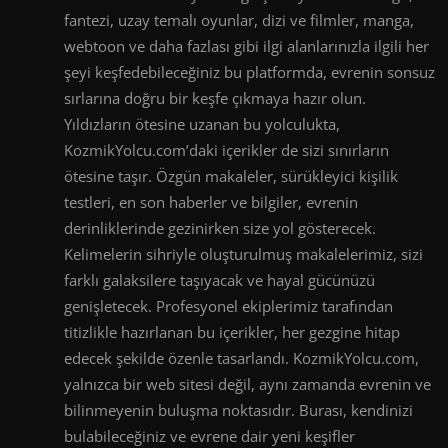
fantezi, uzay temalı oyunlar, dizi ve filmler, manga,
webtoon ve daha fazlası gibi ilgi alanlarınızla ilgili her
şeyi keşfedebileceğiniz bu platformda, evrenin sonsuz
sırlarına doğru bir keşfe çıkmaya hazır olun.
Yıldızların ötesine uzanan bu yolculukta,
KozmikYolcu.com’daki içerikler de sizi sınırların
ötesine taşır. Özgün makaleler, sürükleyici kişilik
testleri, en son haberler ve bilgiler, evrenin
derinliklerinde gezinirken size yol gösterecek.
Kelimelerin sihriyle oluşturulmuş makalelerimiz, sizi
farklı galaksilere taşıyacak ve hayal gücünüzü
genişletecek. Profesyonel ekiplerimiz tarafından
titizlikle hazırlanan bu içerikler, her gezgine hitap
edecek şekilde özenle tasarlandı. KozmikYolcu.com,
yalnızca bir web sitesi değil, aynı zamanda evrenin ve
bilinmeyenin buluşma noktasıdır. Burası, kendinizi
bulabileceğiniz ve evrene dair yeni keşifler