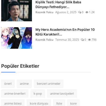
Kişilik Testi: Hangi Silik Baba
Dünyayı Fethediyor...
Kozmik Yolcu
Ağustos 2, 2025
0
1.2K
My Hero Academia'nın En Popüler 10
Kötü Karakteri!...
Kozmik Yolcu
Temmuz 30, 2025
0
796
Popüler Etiketler
öneri
anime
benzeri animeler
anime önerileri
k-pop
anime tavsiyeleri
anime listesi
kore dünyası
liste
kore