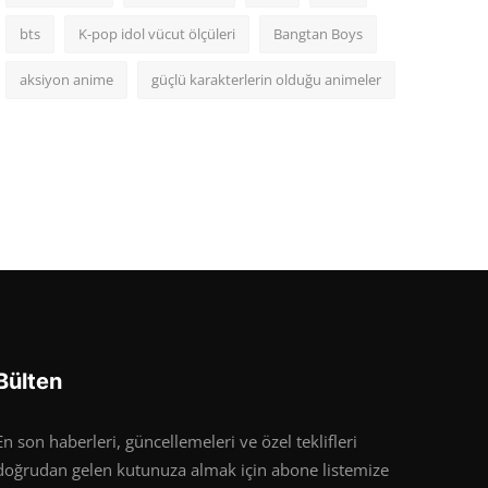
bts
K-pop idol vücut ölçüleri
Bangtan Boys
aksiyon anime
güçlü karakterlerin olduğu animeler
Bülten
En son haberleri, güncellemeleri ve özel teklifleri
doğrudan gelen kutunuza almak için abone listemize