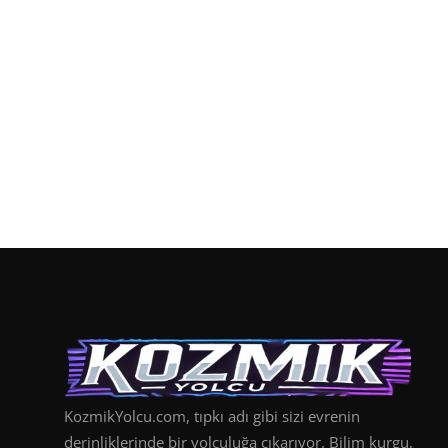
KozmikYolcu.com, tıpkı adı gibi sizi evrenin
derinliklerinde bir yolculuğa çıkarıyor. Bilim kurgu,