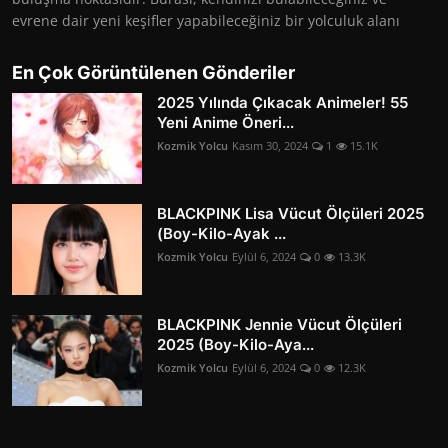
evrene dair yeni keşifler yapabileceğiniz bir yolculuk alanı
En Çok Görüntülenen Gönderiler
2025 Yılında Çıkacak Animeler! 55
Yeni Anime Öneri...
Kozmik Yolcu
Kasım 30, 2024
1
15.1K
BLACKPINK Lisa Vücut Ölçüleri 2025
(Boy-Kilo-Ayak ...
Kozmik Yolcu
Eylül 6, 2024
0
13.3K
BLACKPINK Jennie Vücut Ölçüleri
2025 (Boy-Kilo-Aya...
Kozmik Yolcu
Eylül 6, 2024
0
12.3K