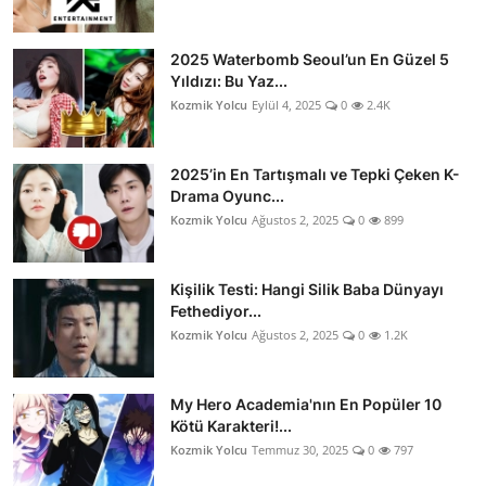
2025 Waterbomb Seoul’un En Güzel 5
Yıldızı: Bu Yaz...
Kozmik Yolcu
Eylül 4, 2025
0
2.4K
2025’in En Tartışmalı ve Tepki Çeken K-
Drama Oyunc...
Kozmik Yolcu
Ağustos 2, 2025
0
899
Kişilik Testi: Hangi Silik Baba Dünyayı
Fethediyor...
Kozmik Yolcu
Ağustos 2, 2025
0
1.2K
My Hero Academia'nın En Popüler 10
Kötü Karakteri!...
Kozmik Yolcu
Temmuz 30, 2025
0
797