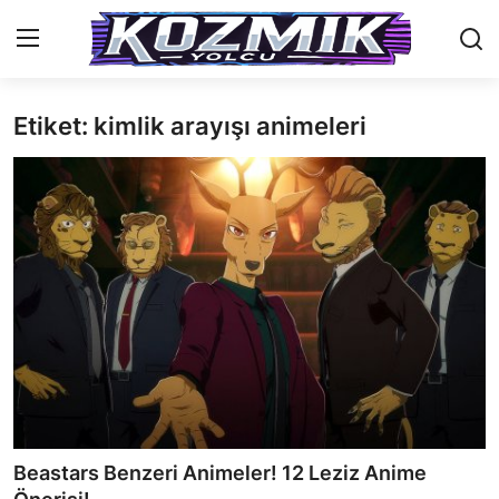
Etiket: kimlik arayışı animeleri
Anasayfa
Genel
İletişim
Anime Önerileri
Kore Dünyası
Anime Karakterleri
Anime
Beastars Benzeri Animeler! 12 Leziz Anime
Dizi & Film