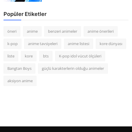
Popüler Etiketler
öneri
anime
benzeri animeler
anime önerileri
k-pop
anime tavsiyeleri
anime listesi
kore dünyası
liste
kore
bts
K-pop idol vücut ölçüleri
Bangtan Boys
güçlü karakterlerin olduğu animeler
aksiyon anime