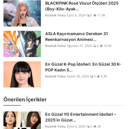
BLACKPINK Rosé Vücut Ölçüleri 2025
(Boy-Kilo-Ayak...
Kozmik Yolcu
Eylül 6, 2024
0
11.9K
ASLA Kaçırmamanız Gereken 31
Reenkarnasyon Animesi...
Kozmik Yolcu
Ağustos 27, 2024
0
10.5K
En Güzel K-Pop İdolleri: En Güzel 30 K-
POP Kadın S...
Kozmik Yolcu
Kasım 30, 2024
0
8.3K
Önerilen İçerikler
En Güzel YG Entertainment İdolleri –
2025’in Güzel...
Kozmik Yolcu
Eylül 9, 2025
0
2K