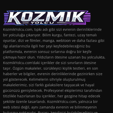
KozmikYolcu.com, tıpkı adı gibi sizi evrenin derinliklerinde
bir yolculuğa çıkarıyor. Bilim kurgu, fantezi, uzay temalı
oyunlar, dizi ve filmler, manga, webtoon ve daha fazlası gibi
ilgi alanlarınızla ilgili her şeyi keşfedebileceğiniz bu
platformda, evrenin sonsuz sırlarına doğru bir keşfe
çıkmaya hazır olun. Yıldızların ötesine uzanan bu yolculukta,
KozmikYolcu.com’daki içerikler de sizi sınırların ötesine
taşır. Özgün makaleler, sürükleyici kişilik testleri, en son
haberler ve bilgiler, evrenin derinliklerinde gezinirken size
yol gösterecek. Kelimelerin sihriyle oluşturulmuş
makalelerimiz, sizi farklı galaksilere taşıyacak ve hayal
gücünüzü genişletecek. Profesyonel ekiplerimiz tarafından
titizlikle hazırlanan bu içerikler, her gezgine hitap edecek
şekilde özenle tasarlandı. KozmikYolcu.com, yalnızca bir
web sitesi değil, aynı zamanda evrenin ve bilinmeyenin
buluşma noktasıdır. Burası, kendinizi bulabileceğiniz ve