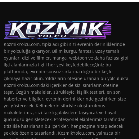
KozmikYolcu.com, tıpkı adı gibi sizi evrenin derinliklerinde
bir yolculuğa çıkarıyor. Bilim kurgu, fantezi, uzay temalı
oyunlar, dizi ve filmler, manga, webtoon ve daha fazlası gibi
ilgi alanlarınızla ilgili her şeyi keşfedebileceğiniz bu
platformda, evrenin sonsuz sırlarına doğru bir keşfe
çıkmaya hazır olun. Yıldızların ötesine uzanan bu yolculukta,
KozmikYolcu.com’daki içerikler de sizi sınırların ötesine
taşır. Özgün makaleler, sürükleyici kişilik testleri, en son
haberler ve bilgiler, evrenin derinliklerinde gezinirken size
yol gösterecek. Kelimelerin sihriyle oluşturulmuş
makalelerimiz, sizi farklı galaksilere taşıyacak ve hayal
gücünüzü genişletecek. Profesyonel ekiplerimiz tarafından
titizlikle hazırlanan bu içerikler, her gezgine hitap edecek
şekilde özenle tasarlandı. KozmikYolcu.com, yalnızca bir