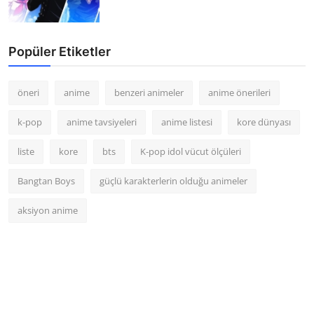
Popüler Etiketler
öneri
anime
benzeri animeler
anime önerileri
k-pop
anime tavsiyeleri
anime listesi
kore dünyası
liste
kore
bts
K-pop idol vücut ölçüleri
Bangtan Boys
güçlü karakterlerin olduğu animeler
aksiyon anime