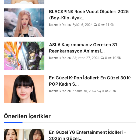
BLACKPINK Rosé Vücut Ölçüleri 2025
(Boy-Kilo-Ayak...
Kozmik Yolcu
Eylül 6, 2024
0
11.9K
ASLA Kaçırmamanız Gereken 31
Reenkarnasyon Animesi...
Kozmik Yolcu
Ağustos 27, 2024
0
10.5K
En Güzel K-Pop İdolleri: En Güzel 30 K-
POP Kadın S...
Kozmik Yolcu
Kasım 30, 2024
0
8.3K
Önerilen İçerikler
En Güzel YG Entertainment İdolleri –
2025’in Güzel...