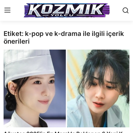
Etiket: k-pop ve k-drama ile ilgili içerik
Anasayfa
önerileri
İletişim
Genel
Anime Önerileri
Kore Dünyası
Anime Karakterleri
Anime
Dizi & Film