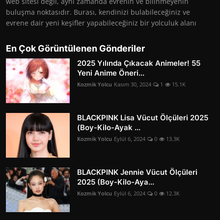
web sitesi değil, aynı zamanda evrenin ve bilinmeyenin
buluşma noktasıdır. Burası, kendinizi bulabileceğiniz ve
evrene dair yeni keşifler yapabileceğiniz bir yolculuk alanı
En Çok Görüntülenen Gönderiler
2025 Yılında Çıkacak Animeler! 55
Yeni Anime Öneri...
Kozmik Yolcu
Kasım 30, 2024
1
15.1K
BLACKPINK Lisa Vücut Ölçüleri 2025
(Boy-Kilo-Ayak ...
Kozmik Yolcu
Eylül 6, 2024
0
13.3K
BLACKPINK Jennie Vücut Ölçüleri
2025 (Boy-Kilo-Aya...
Kozmik Yolcu
Eylül 6, 2024
0
12.3K