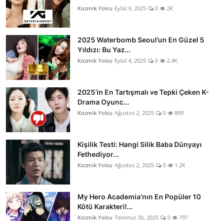
Kozmik Yolcu
Eylül 9, 2025
0
2K
2025 Waterbomb Seoul’un En Güzel 5
Yıldızı: Bu Yaz...
Kozmik Yolcu
Eylül 4, 2025
0
2.4K
2025’in En Tartışmalı ve Tepki Çeken K-
Drama Oyunc...
Kozmik Yolcu
Ağustos 2, 2025
0
899
Kişilik Testi: Hangi Silik Baba Dünyayı
Fethediyor...
Kozmik Yolcu
Ağustos 2, 2025
0
1.2K
My Hero Academia'nın En Popüler 10
Kötü Karakteri!...
Kozmik Yolcu
Temmuz 30, 2025
0
797