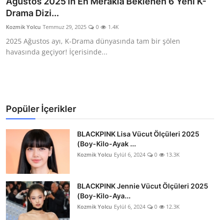
Ağustos 2025’in En Merakla Beklenen 6 Yeni K-
Drama Dizi...
Testler
Kozmik Yolcu
Temmuz 29, 2025
0
1.4K
2025 Ağustos ayı, K-Drama dünyasında tam bir şölen
havasında geçiyor! İçerisinde...
Popüler İçerikler
BLACKPINK Lisa Vücut Ölçüleri 2025
(Boy-Kilo-Ayak ...
Kozmik Yolcu
Eylül 6, 2024
0
13.3K
BLACKPINK Jennie Vücut Ölçüleri 2025
(Boy-Kilo-Aya...
Kozmik Yolcu
Eylül 6, 2024
0
12.3K