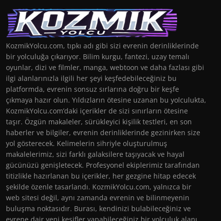
KozmikYolcu.com, tıpkı adı gibi sizi evrenin derinliklerinde
bir yolculuğa çıkarıyor. Bilim kurgu, fantezi, uzay temalı
oyunlar, dizi ve filmler, manga, webtoon ve daha fazlası gibi
ilgi alanlarınızla ilgili her şeyi keşfedebileceğiniz bu
platformda, evrenin sonsuz sırlarına doğru bir keşfe
çıkmaya hazır olun. Yıldızların ötesine uzanan bu yolculukta,
KozmikYolcu.com’daki içerikler de sizi sınırların ötesine
taşır. Özgün makaleler, sürükleyici kişilik testleri, en son
haberler ve bilgiler, evrenin derinliklerinde gezinirken size
yol gösterecek. Kelimelerin sihriyle oluşturulmuş
makalelerimiz, sizi farklı galaksilere taşıyacak ve hayal
gücünüzü genişletecek. Profesyonel ekiplerimiz tarafından
titizlikle hazırlanan bu içerikler, her gezgine hitap edecek
şekilde özenle tasarlandı. KozmikYolcu.com, yalnızca bir
web sitesi değil, aynı zamanda evrenin ve bilinmeyenin
buluşma noktasıdır. Burası, kendinizi bulabileceğiniz ve
evrene dair yeni keşifler yapabileceğiniz bir yolculuk alanı