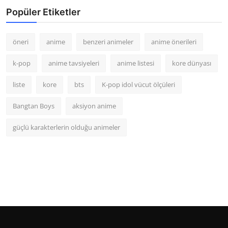
Popüler Etiketler
öneri
anime
benzeri animeler
anime önerileri
k-pop
anime tavsiyeleri
anime listesi
kore dünyası
liste
kore
bts
K-pop idol vücut ölçüleri
Bangtan Boys
aksiyon anime
güçlü karakterlerin olduğu animeler