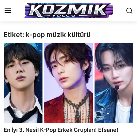
Etiket: k-pop müzik kültürü
Anasayfa
İletişim
Genel
Anime Önerileri
Kore Dünyası
Anime Karakterleri
Anime
En İyi 3. Nesil K-Pop Erkek Grupları! Efsane!
Dizi & Film