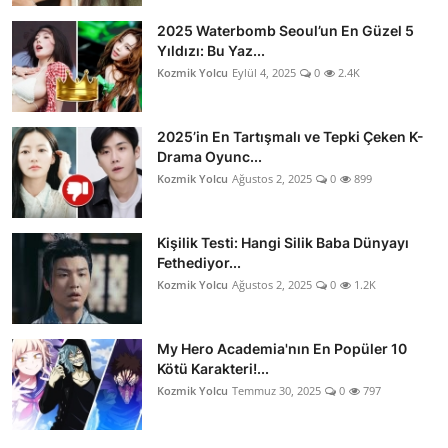
2025 Waterbomb Seoul’un En Güzel 5
Yıldızı: Bu Yaz...
Kozmik Yolcu
Eylül 4, 2025
0
2.4K
2025’in En Tartışmalı ve Tepki Çeken K-
Drama Oyunc...
Kozmik Yolcu
Ağustos 2, 2025
0
899
Kişilik Testi: Hangi Silik Baba Dünyayı
Fethediyor...
Kozmik Yolcu
Ağustos 2, 2025
0
1.2K
My Hero Academia'nın En Popüler 10
Kötü Karakteri!...
Kozmik Yolcu
Temmuz 30, 2025
0
797