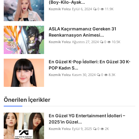
(Boy-Kilo-Ayak...
Kozmik Yolcu
Eylül 6, 2024
0
11.9K
ASLA Kaçırmamanız Gereken 31
Reenkarnasyon Animesi...
Kozmik Yolcu
Ağustos 27, 2024
0
10.5K
En Güzel K-Pop İdolleri: En Güzel 30 K-
POP Kadın S...
Kozmik Yolcu
Kasım 30, 2024
0
8.3K
Önerilen İçerikler
En Güzel YG Entertainment İdolleri –
2025’in Güzel...
Kozmik Yolcu
Eylül 9, 2025
0
2K