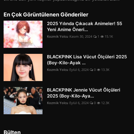
En Çok Görüntülenen Gönderiler
2025 Yılında Çıkacak Animeler! 55
Yeni Anime Öneri...
Kozmik Yolcu
Kasım 30, 2024
1
15.1K
BLACKPINK Lisa Vücut Ölçüleri 2025
(Boy-Kilo-Ayak ...
Kozmik Yolcu
Eylül 6, 2024
0
13.3K
BLACKPINK Jennie Vücut Ölçüleri
2025 (Boy-Kilo-Aya...
Kozmik Yolcu
Eylül 6, 2024
0
12.3K
Bülten