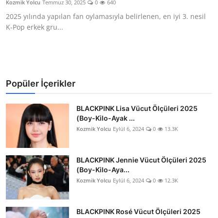
Kozmik Yolcu
Temmuz 30, 2025
0
640
Testler
2025 yılında yapılan fan oylamasıyla belirlenen, en iyi 3. nesil
K-Pop erkek gru...
Popüler İçerikler
BLACKPINK Lisa Vücut Ölçüleri 2025
(Boy-Kilo-Ayak ...
Kozmik Yolcu
Eylül 6, 2024
0
13.3K
BLACKPINK Jennie Vücut Ölçüleri 2025
(Boy-Kilo-Aya...
Kozmik Yolcu
Eylül 6, 2024
0
12.3K
BLACKPINK Rosé Vücut Ölçüleri 2025