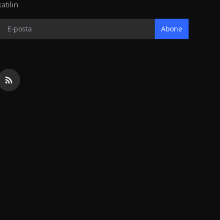
katılın
Abone