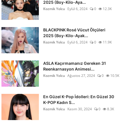
2025 (Boy-Kilo-Aya...
Kozmik Yolcu
Eylül 6, 2024
0
12.3K
BLACKPINK Rosé Vücut Ölçüleri
2025 (Boy-Kilo-Ayak...
Kozmik Yolcu
Eylül 6, 2024
0
11.9K
ASLA Kaçırmamanız Gereken 31
Reenkarnasyon Animesi...
Kozmik Yolcu
Ağustos 27, 2024
0
10.5K
En Güzel K-Pop İdolleri: En Güzel 30
K-POP Kadın S...
Kozmik Yolcu
Kasım 30, 2024
0
8.3K