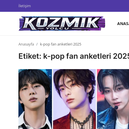
İletişim
ANAS
Anasayfa
Anasayfa
k-pop fan anketleri 2025
Genel
Etiket: k-pop fan anketleri 202
İletişim
Anime Önerileri
Kore Dünyası
Anime Karakterleri
Anime
Dizi & Film