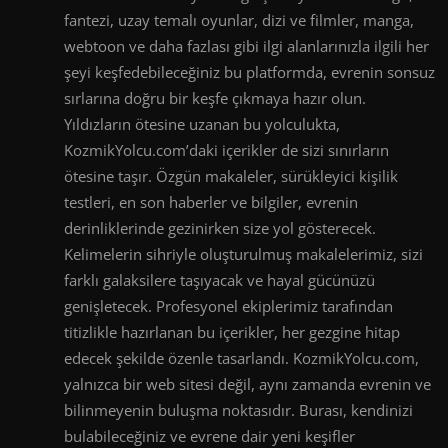
fantezi, uzay temalı oyunlar, dizi ve filmler, manga,
webtoon ve daha fazlası gibi ilgi alanlarınızla ilgili her
şeyi keşfedebileceğiniz bu platformda, evrenin sonsuz
sırlarına doğru bir keşfe çıkmaya hazır olun.
Yıldızların ötesine uzanan bu yolculukta,
KozmikYolcu.com’daki içerikler de sizi sınırların
ötesine taşır. Özgün makaleler, sürükleyici kişilik
testleri, en son haberler ve bilgiler, evrenin
derinliklerinde gezinirken size yol gösterecek.
Kelimelerin sihriyle oluşturulmuş makalelerimiz, sizi
farklı galaksilere taşıyacak ve hayal gücünüzü
genişletecek. Profesyonel ekiplerimiz tarafından
titizlikle hazırlanan bu içerikler, her gezgine hitap
edecek şekilde özenle tasarlandı. KozmikYolcu.com,
yalnızca bir web sitesi değil, aynı zamanda evrenin ve
bilinmeyenin buluşma noktasıdır. Burası, kendinizi
bulabileceğiniz ve evrene dair yeni keşifler