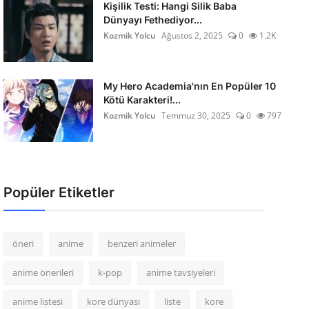
Kişilik Testi: Hangi Silik Baba
Dünyayı Fethediyor...
Kozmik Yolcu
Ağustos 2, 2025
0
1.2K
My Hero Academia'nın En Popüler 10
Kötü Karakteri!...
Kozmik Yolcu
Temmuz 30, 2025
0
797
Popüler Etiketler
öneri
anime
benzeri animeler
anime önerileri
k-pop
anime tavsiyeleri
anime listesi
kore dünyası
liste
kore