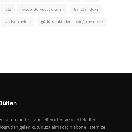
bts
K-pop idol vücut ölçüleri
Bangtan Boys
aksiyon anime
güçlü karakterlerin olduğu animeler
Bülten
En son haberleri, güncellemeleri ve özel teklifleri
doğrudan gelen kutunuza almak için abone listemize