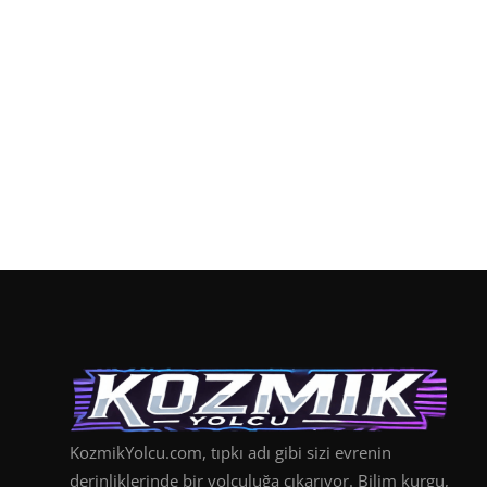
KozmikYolcu.com, tıpkı adı gibi sizi evrenin
derinliklerinde bir yolculuğa çıkarıyor. Bilim kurgu,