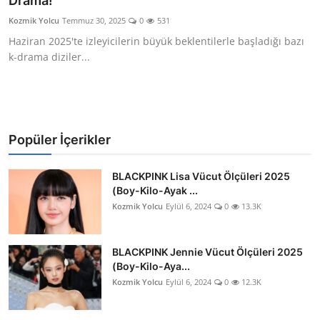
Drama!
Testler
Kozmik Yolcu
Temmuz 30, 2025
0
531
Haziran 2025'te izleyicilerin büyük beklentilerle başladığı bazı
k-drama diziler...
Popüler İçerikler
BLACKPINK Lisa Vücut Ölçüleri 2025
(Boy-Kilo-Ayak ...
Kozmik Yolcu
Eylül 6, 2024
0
13.3K
BLACKPINK Jennie Vücut Ölçüleri 2025
(Boy-Kilo-Aya...
Kozmik Yolcu
Eylül 6, 2024
0
12.3K