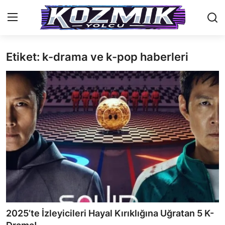
Etiket: k-drama ve k-pop haberleri
Anasayfa
Genel
İletişim
Anime Önerileri
Kore Dünyası
Anime Karakterleri
Anime
2025’te İzleyicileri Hayal Kırıklığına Uğratan 5 K-
Dizi & Film