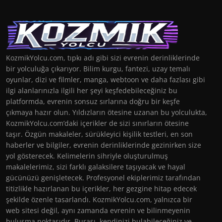
KozmikYolcu.com, tıpkı adı gibi sizi evrenin derinliklerinde
bir yolculuğa çıkarıyor. Bilim kurgu, fantezi, uzay temalı
oyunlar, dizi ve filmler, manga, webtoon ve daha fazlası gibi
ilgi alanlarınızla ilgili her şeyi keşfedebileceğiniz bu
platformda, evrenin sonsuz sırlarına doğru bir keşfe
çıkmaya hazır olun. Yıldızların ötesine uzanan bu yolculukta,
KozmikYolcu.com’daki içerikler de sizi sınırların ötesine
taşır. Özgün makaleler, sürükleyici kişilik testleri, en son
haberler ve bilgiler, evrenin derinliklerinde gezinirken size
yol gösterecek. Kelimelerin sihriyle oluşturulmuş
makalelerimiz, sizi farklı galaksilere taşıyacak ve hayal
gücünüzü genişletecek. Profesyonel ekiplerimiz tarafından
titizlikle hazırlanan bu içerikler, her gezgine hitap edecek
şekilde özenle tasarlandı. KozmikYolcu.com, yalnızca bir
web sitesi değil, aynı zamanda evrenin ve bilinmeyenin
buluşma noktasıdır. Burası, kendinizi bulabileceğiniz ve