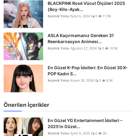
BLACKPINK Rosé Vücut Ölçüleri 2025
(Boy-Kilo-Ayak...
Kozmik Yolcu
Eylül 6, 2024
0
11.9K
ASLA Kaçırmamanız Gereken 31
Reenkarnasyon Animesi...
Kozmik Yolcu
Ağustos 27, 2024
0
10.5K
En Güzel K-Pop İdolleri: En Güzel 30 K-
POP Kadın S...
Kozmik Yolcu
Kasım 30, 2024
0
8.3K
Önerilen İçerikler
En Güzel YG Entertainment İdolleri –
2025’in Güzel...
Kozmik Yolcu
Eylül 9, 2025
0
2K