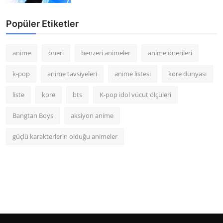
Popüler Etiketler
anime
öneri
benzeri animeler
anime önerileri
k-pop
anime tavsiyeleri
anime listesi
kore dünyası
liste
kore
bts
K-pop idol vücut ölçüleri
Bangtan Boys
aksiyon anime
güçlü karakterlerin olduğu animeler