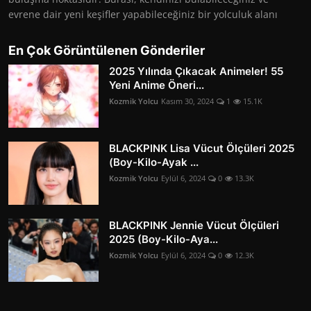
evrene dair yeni keşifler yapabileceğiniz bir yolculuk alanı
En Çok Görüntülenen Gönderiler
2025 Yılında Çıkacak Animeler! 55
Yeni Anime Öneri...
Kozmik Yolcu
Kasım 30, 2024
1
15.1K
BLACKPINK Lisa Vücut Ölçüleri 2025
(Boy-Kilo-Ayak ...
Kozmik Yolcu
Eylül 6, 2024
0
13.3K
BLACKPINK Jennie Vücut Ölçüleri
2025 (Boy-Kilo-Aya...
Kozmik Yolcu
Eylül 6, 2024
0
12.3K