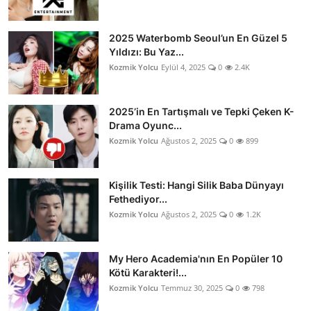
2025 Waterbomb Seoul’un En Güzel 5
Yıldızı: Bu Yaz...
Kozmik Yolcu
Eylül 4, 2025
0
2.4K
2025’in En Tartışmalı ve Tepki Çeken K-
Drama Oyunc...
Kozmik Yolcu
Ağustos 2, 2025
0
899
Kişilik Testi: Hangi Silik Baba Dünyayı
Fethediyor...
Kozmik Yolcu
Ağustos 2, 2025
0
1.2K
My Hero Academia'nın En Popüler 10
Kötü Karakteri!...
Kozmik Yolcu
Temmuz 30, 2025
0
798