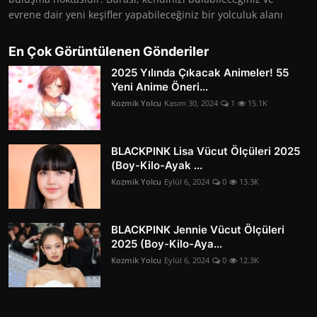
evrene dair yeni keşifler yapabileceğiniz bir yolculuk alanı
En Çok Görüntülenen Gönderiler
2025 Yılında Çıkacak Animeler! 55
Yeni Anime Öneri...
Kozmik Yolcu
Kasım 30, 2024
1
15.1K
BLACKPINK Lisa Vücut Ölçüleri 2025
(Boy-Kilo-Ayak ...
Kozmik Yolcu
Eylül 6, 2024
0
13.3K
BLACKPINK Jennie Vücut Ölçüleri
2025 (Boy-Kilo-Aya...
Kozmik Yolcu
Eylül 6, 2024
0
12.3K