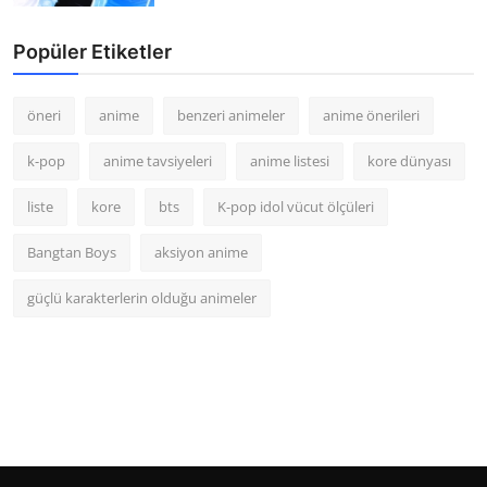
Popüler Etiketler
öneri
anime
benzeri animeler
anime önerileri
k-pop
anime tavsiyeleri
anime listesi
kore dünyası
liste
kore
bts
K-pop idol vücut ölçüleri
Bangtan Boys
aksiyon anime
güçlü karakterlerin olduğu animeler