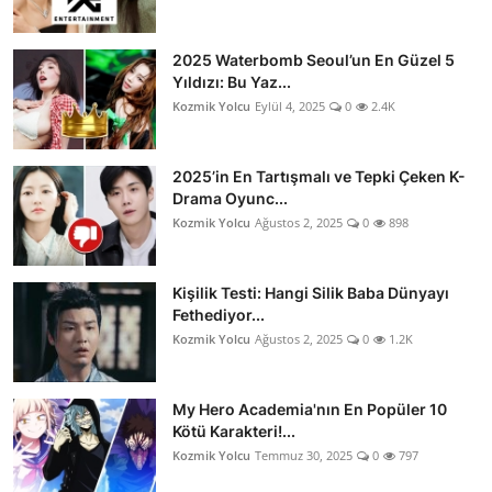
2025 Waterbomb Seoul’un En Güzel 5
Yıldızı: Bu Yaz...
Kozmik Yolcu
Eylül 4, 2025
0
2.4K
2025’in En Tartışmalı ve Tepki Çeken K-
Drama Oyunc...
Kozmik Yolcu
Ağustos 2, 2025
0
898
Kişilik Testi: Hangi Silik Baba Dünyayı
Fethediyor...
Kozmik Yolcu
Ağustos 2, 2025
0
1.2K
My Hero Academia'nın En Popüler 10
Kötü Karakteri!...
Kozmik Yolcu
Temmuz 30, 2025
0
797