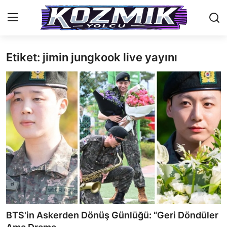
Etiket: jimin jungkook live yayını
Anasayfa
Genel
İletişim
Anime Önerileri
Kore Dünyası
Anime Karakterleri
Anime
BTS'in Askerden Dönüş Günlüğü: “Geri Döndüler
Dizi & Film