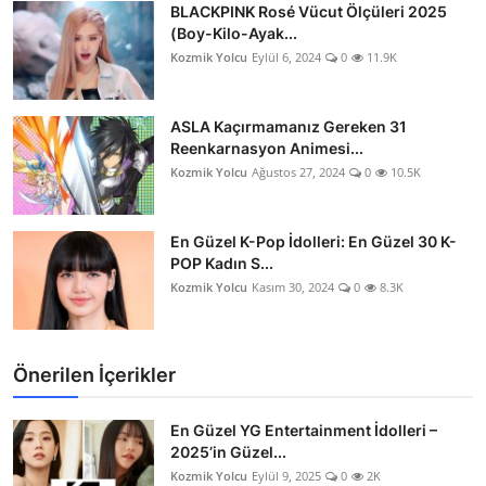
BLACKPINK Rosé Vücut Ölçüleri 2025
(Boy-Kilo-Ayak...
Kozmik Yolcu
Eylül 6, 2024
0
11.9K
ASLA Kaçırmamanız Gereken 31
Reenkarnasyon Animesi...
Kozmik Yolcu
Ağustos 27, 2024
0
10.5K
En Güzel K-Pop İdolleri: En Güzel 30 K-
POP Kadın S...
Kozmik Yolcu
Kasım 30, 2024
0
8.3K
Önerilen İçerikler
En Güzel YG Entertainment İdolleri –
2025’in Güzel...
Kozmik Yolcu
Eylül 9, 2025
0
2K