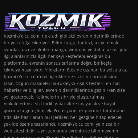
KozmikYolcu.com, tıpkı adı gibi sizi evrenin derinliklerinde
bir yolculuğa çıkarıyor. Bilim kurgu, fantezi, uzay temalı
oyunlar, dizi ve filmler, manga, webtoon ve daha fazlası gibi
ilgi alanlarınızla ilgili her şeyi keşfedebileceğiniz bu
platformda, evrenin sonsuz sırlarına doğru bir keşfe
çıkmaya hazır olun. Yıldızların ötesine uzanan bu yolculukta,
KozmikYolcu.com’daki içerikler de sizi sınırların ötesine
taşır. Özgün makaleler, sürükleyici kişilik testleri, en son
haberler ve bilgiler, evrenin derinliklerinde gezinirken size
yol gösterecek. Kelimelerin sihriyle oluşturulmuş
makalelerimiz, sizi farklı galaksilere taşıyacak ve hayal
gücünüzü genişletecek. Profesyonel ekiplerimiz tarafından
titizlikle hazırlanan bu içerikler, her gezgine hitap edecek
şekilde özenle tasarlandı. KozmikYolcu.com, yalnızca bir
web sitesi değil, aynı zamanda evrenin ve bilinmeyenin
buluşma noktasıdır. Burası, kendinizi bulabileceğiniz ve