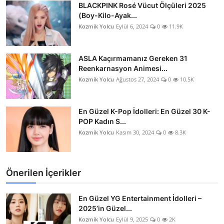
BLACKPINK Rosé Vücut Ölçüleri 2025
(Boy-Kilo-Ayak...
Kozmik Yolcu
Eylül 6, 2024
0
11.9K
ASLA Kaçırmamanız Gereken 31
Reenkarnasyon Animesi...
Kozmik Yolcu
Ağustos 27, 2024
0
10.5K
En Güzel K-Pop İdolleri: En Güzel 30 K-
POP Kadın S...
Kozmik Yolcu
Kasım 30, 2024
0
8.3K
Önerilen İçerikler
En Güzel YG Entertainment İdolleri –
2025’in Güzel...
Kozmik Yolcu
Eylül 9, 2025
0
2K