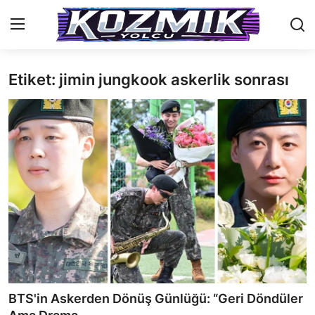
Etiket: jimin jungkook askerlik sonrası
Anasayfa
Genel
İletişim
Anime Önerileri
Kore Dünyası
Anime Karakterleri
Anime
BTS'in Askerden Dönüş Günlüğü: “Geri Döndüler
Dizi & Film