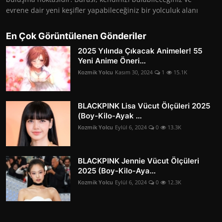
evrene dair yeni keşifler yapabileceğiniz bir yolculuk alanı
En Çok Görüntülenen Gönderiler
2025 Yılında Çıkacak Animeler! 55
Yeni Anime Öneri...
Kozmik Yolcu
Kasım 30, 2024
1
15.1K
BLACKPINK Lisa Vücut Ölçüleri 2025
(Boy-Kilo-Ayak ...
Kozmik Yolcu
Eylül 6, 2024
0
13.3K
BLACKPINK Jennie Vücut Ölçüleri
2025 (Boy-Kilo-Aya...
Kozmik Yolcu
Eylül 6, 2024
0
12.3K