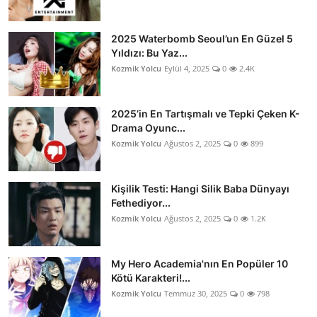
2025 Waterbomb Seoul’un En Güzel 5
Yıldızı: Bu Yaz...
Kozmik Yolcu
Eylül 4, 2025
0
2.4K
2025’in En Tartışmalı ve Tepki Çeken K-
Drama Oyunc...
Kozmik Yolcu
Ağustos 2, 2025
0
899
Kişilik Testi: Hangi Silik Baba Dünyayı
Fethediyor...
Kozmik Yolcu
Ağustos 2, 2025
0
1.2K
My Hero Academia'nın En Popüler 10
Kötü Karakteri!...
Kozmik Yolcu
Temmuz 30, 2025
0
798