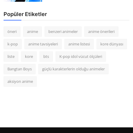
Popüler Etiketler
öneri
anime
benzeri animeler
anime önerileri
k-pop
anime tavsiyeleri
anime listesi
kore dünyası
liste
kore
bts
K-pop idol vücut ölçüleri
Bangtan Boys
güçlü karakterlerin olduğu animeler
aksiyon anime