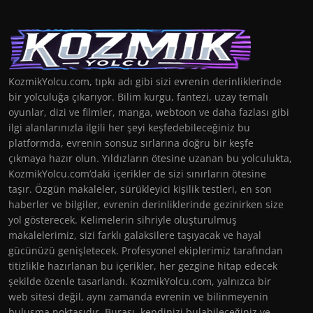
KozmikYolcu.com, tıpkı adı gibi sizi evrenin derinliklerinde
bir yolculuğa çıkarıyor. Bilim kurgu, fantezi, uzay temalı
oyunlar, dizi ve filmler, manga, webtoon ve daha fazlası gibi
ilgi alanlarınızla ilgili her şeyi keşfedebileceğiniz bu
platformda, evrenin sonsuz sırlarına doğru bir keşfe
çıkmaya hazır olun. Yıldızların ötesine uzanan bu yolculukta,
KozmikYolcu.com’daki içerikler de sizi sınırların ötesine
taşır. Özgün makaleler, sürükleyici kişilik testleri, en son
haberler ve bilgiler, evrenin derinliklerinde gezinirken size
yol gösterecek. Kelimelerin sihriyle oluşturulmuş
makalelerimiz, sizi farklı galaksilere taşıyacak ve hayal
gücünüzü genişletecek. Profesyonel ekiplerimiz tarafından
titizlikle hazırlanan bu içerikler, her gezgine hitap edecek
şekilde özenle tasarlandı. KozmikYolcu.com, yalnızca bir
web sitesi değil, aynı zamanda evrenin ve bilinmeyenin
buluşma noktasıdır. Burası, kendinizi bulabileceğiniz ve